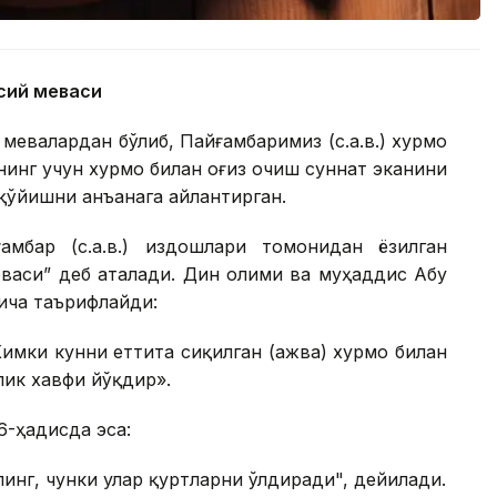
сий меваси
 мевалардан бўлиб, Пайғамбаримиз (с.а.в.) хурмо
нинг учун хурмо билан оғиз очиш суннат эканини
қўйишни анъанага айлантирган.
мбар (с.а.в.) издошлари томонидан ёзилган
васи” деб аталади. Дин олими ва муҳаддис Абу
ича таърифлайди:
Кимки кунни еттита сиқилган (ажва) хурмо билан
лик хавфи йўқдир».
6-ҳадисда эса:
инг, чунки улар қуртларни ўлдиради", дейилади.