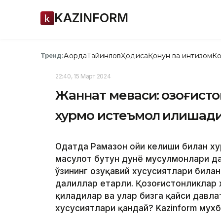
KAZINFORM
Ақорда
Тайинлов
Ҳодиса
Қонун ва интизом
Ко
Тренд:
22:40, 15 Март 2024
Жаннат меваси: қозоғист
хурмо истеъмол қилишад
Одатда Рамазон ойи келиши билан ху
маҳсулот бутун дунё мусулмонлари д
ўзининг озуқавий хусусиятлари билан
далиллар етарли. Қозоғистонликлар 
қиладилар ва улар бизга қайси давл
хусусиятлари қандай? Kazinform мухб