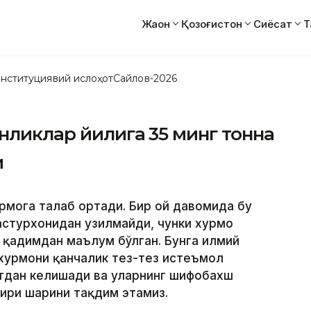
Жаҳон
Қозоғистон
Сиёсат
Т
нституциявий ислоҳот
Сайлов-2026
онликлар йилига 35 минг тонна
и
рмога талаб ортади. Бир ой давомида бу
астурхонидан узилмайди, чунки хурмо
 қадимдан маълум бўлган. Бунга илмий
хурмони қанчалик тез-тез истеъмол
атдан келишади ва уларнинг шифобахш
ири шарҳини тақдим этамиз.