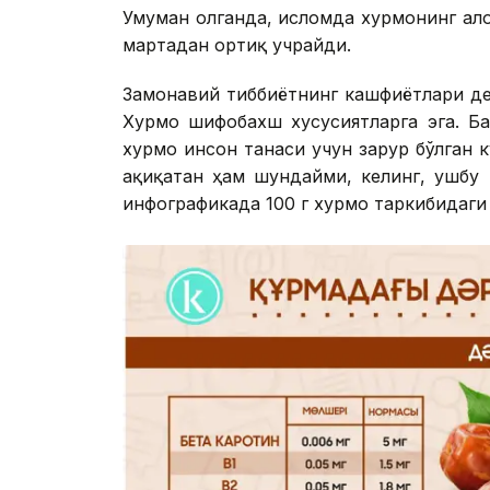
Умуман олганда, исломда хурмонинг ал
мартадан ортиқ учрайди.
Замонавий тиббиётнинг кашфиётлари де
Хурмо шифобахш хусусиятларга эга. Ба
хурмо инсон танаси учун зарур бўлган 
Ҳақиқатан ҳам шундайми, келинг, ушбу
инфографикада 100 г хурмо таркибидаги