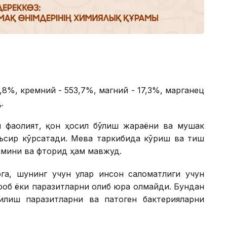
,8%, кремний - 553,7%, магний - 17,3%, марганец
.
й фаолият, қон ҳосил бўлиш жараёни ва мушак
ъсир кўрсатади. Мева таркибида кўриш ва тиш
амини ва фторид ҳам мавжуд.
эга, шунинг учун улар инсон саломатлиги учун
кроб ёки паразитларни олиб юра олмайди. Бундан
илиш паразитларни ва патоген бактерияларни