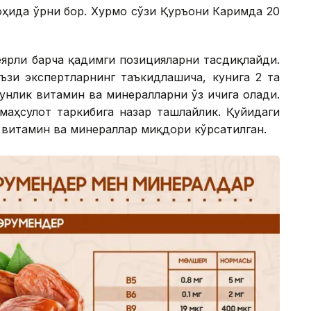
оҳида ўрни бор. Хурмо сўзи Қуръони Каримда 20
ярли барча қадимги позицияларни тасдиқлайди.
ъзи экспертларнинг таъкидлашича, кунига 2 та
кунлик витамин ва минералларни ўз ичига олади.
 маҳсулот таркибига назар ташлайлик. Қуйидаги
 витамин ва минераллар миқдори кўрсатилган.