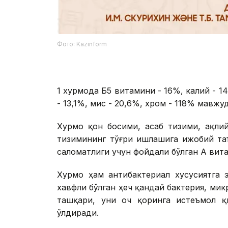
Фото: Kazinform
1 хурмода Б5 витамини - 16%, калий - 14
- 13,1%, мис - 20,6%, хром - 118% мавжуд
Хурмо қон босими, асаб тизими, ақли
тизимининг тўғри ишлашига ижобий та
саломатлиги учун фойдали бўлган А вит
Хурмо ҳам антибактериал хусусиятга 
хавфли бўлган ҳеч қандай бактерия, ми
ташқари, уни оч қоринга истеъмол қ
ўлдиради.