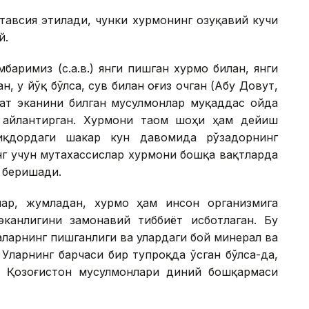
 тавсия этилади, чунки хурмонинг озуқавий кучи
й.
баримиз (с.а.в.) янги пишган хурмо билан, янги
, у йўқ бўлса, сув билан оғиз очган (Абу Довут,
нат эканини билган мусулмонлар муқаддас ойда
 айлантирган. Хурмони таом шоҳи ҳам дейиш
иқдордаги шакар кун давомида рўзадорнинг
нг учун мутахассислар хурмони бошқа вақтларда
 беришади.
лар, жумладан, хурмо ҳам инсон организмига
эканлигини замонавий тиббиёт исботлаган. Бу
аларнинг пишганлиги ва улардаги бой минерал ва
Уларнинг барчаси бир тупроқда ўсган бўлса-да,
и Қозоғистон мусулмонлари диний бошқармаси