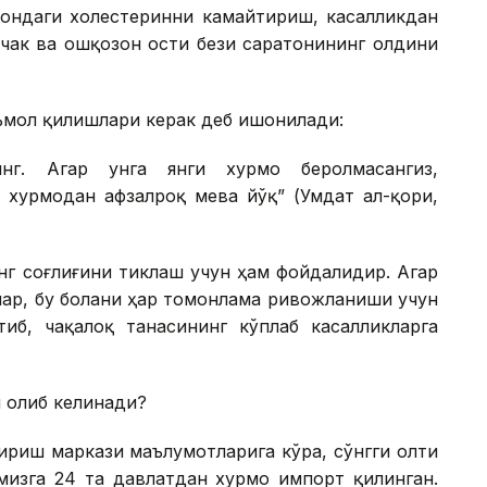
қондаги холестеринни камайтириш, касалликдан
чак ва ошқозон ости бези саратонининг олдини
ъмол қилишлари керак деб ишонилади:
нг. Агар унга янги хурмо беролмасангиз,
н хурмодан афзалроқ мева йўқ” (Умдат ал-қори,
нг соғлиғини тиклаш учун ҳам фойдалидир. Агар
лар, бу болани ҳар томонлама ривожланиши учун
иб, чақалоқ танасининг кўплаб касалликларга
 олиб келинади?
ириш маркази маълумотларига кўра, сўнгги олти
мизга 24 та давлатдан хурмо импорт қилинган.