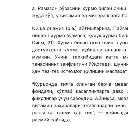
Ҳа, Рамазон рўзасини хурмо билан очиш
жуда кўп, у витамин ва минералларга бо
Оиша онамиз (р.а.) айтишларича, Пайғам
пишган хурмо бўлмаса, қуруқ хурмо билан
Сиём, 21). Хурмо билан оғиз очиш сун
дастурхонга хурмо қўйишни анъанага
мумкин. Унинг таркибидаги катта м
танасининг заифлигини йўқотади, шуни
ҳам тез-тез истеъмол қилишни маслаҳат
“Қуръонда тилга олинган барча мева
фойдали, кўплаб касалликларга даво 
фикрлилар учун сабоқдир. Айниқса, мев
витамин заҳиралари ажабланарли эмас. 
ранги ва таъми ҳар хил”, — дейилад
расмий сайтида.