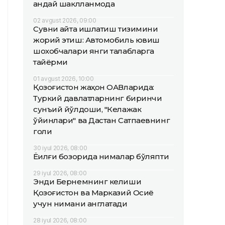
қандай шаклланмоқда
02 avgust 2026, 09:00
Сувни қайта ишлатиш тизимини
жорий этиш: Автомобиль ювиш
шохобчалари янги талабларга
тайёрми
01 avgust 2026, 10:00
Қозоғистон жаҳон ОАВларида:
Туркий давлатларнинг биринчи
сунъий йўлдоши, "Келажак
ўйинлари" ва Дастан Сатпаевнинг
голи
30 iyul 2026, 08:00
Ёқилғи бозорида нималар бўляпти
29 iyul 2026, 08:00
Энди Бернемнинг келиши
Қозоғистон ва Марказий Осиё
учун нимани англатади
28 iyul 2026, 08:00