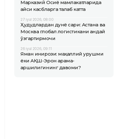
Марказий Осиё мамлакатларида
қайси касбларга талаб катта
27 iyul 2026, 08:00
Ҳудудлардан дунё сари: Астана ва
Москва глобал логистикани қандай
ўзгартирмоқчи
26 iyul 2026, 09:11
Яман инқирози: маҳаллий урушми
ёки АҚШ-Эрон қарама-
қаршилигининг давоми?