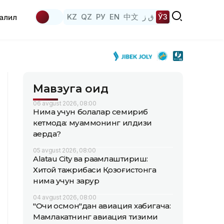
KZ
QZ
РУ
EN
中文
ق ز
ЎЗ
аҳлил
Мавзуга оид
06 avgust 2026, 08:00
Нима учун болалар семириб
кетмоқда: муаммонинг илдизи
қаерда?
05 avgust 2026, 08:00
Alatau City ва рақамлаштириш:
Хитой тажрибаси Қозоғистонга
нима учун зарур
04 avgust 2026, 08:00
"Очиқ осмон"дан авиация хабигача:
Мамлакатнинг авиация тизими