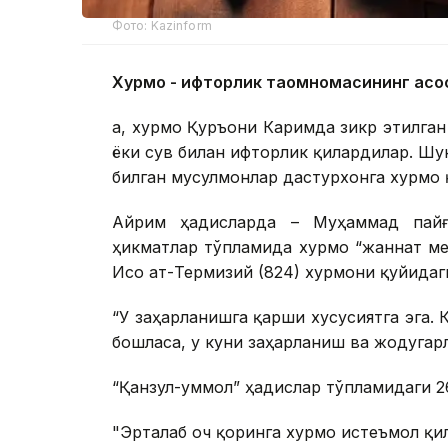
Фото: Kazinform
Хурмо - ифторлик таомномасининг асо
Ҳа, хурмо Қуръони Каримда зикр этилган
ёки сув билан ифторлик қилардилар. Шу
билган мусулмонлар дастурхонга хурмо 
Айрим ҳадисларда – Муҳаммад пайға
ҳикматлар тўпламида хурмо “жаннат ме
Исо ат-Термизий (824) хурмони қуйидаг
“У заҳарланишга қарши хусусиятга эга. 
бошласа, у куни заҳарланиш ва жодугар
“Қанзул-уммол” ҳадислар тўпламидаги 2
"Эрталаб оч қоринга хурмо истеъмол қил