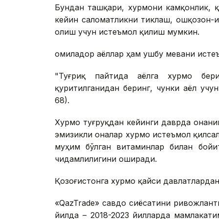
Бундан ташқари, хурмони камқонлик, 
кейин саломатликни тиклаш, ошқозон-и
олиш учун истеъмол қилиш мумкин.
Ҳомиладор аёллар ҳам ушбу мевани исте
"Туғриқ пайтида аёлга хурмо бери
қуритилганидан беринг, чунки аёл учу
68).
Хурмо туғруқдан кейинги даврда онани
эмизикли оналар хурмо истеъмол қилса
муҳим бўлган витаминлар билан бойит
чидамлилигини оширади.
Қозоғистонга хурмо қайси давлатлардан
«QazTrade» савдо сиёсатини ривожлант
йилда – 2018-2023 йилларда мамлакати