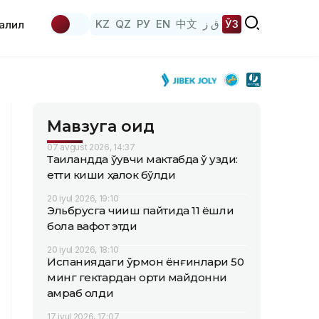
KZ
QZ
РУ
EN
中文
ق ز
ЎЗ
аҳлил
Мавзуга оид
07 avgust 2026, 14:37
Таиландда ўқувчи мактабда ўқ узди:
етти киши ҳалок бўлди
20 iyul 2026, 19:10
Эльбрусга чиқиш пайтида 11 ёшли
бола вафот этди
20 iyul 2026, 18:10
Испаниядаги ўрмон ёнғинлари 50
минг гектардан ортиқ майдонни
қамраб олди
17 iyul 2026, 17:07