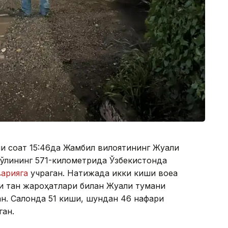
ни соат 15:46да Жамбил вилоятининг Жуали
ўлининг 571-километрида Ўзбекистонда
варияга
учраган. Натижада икки киши воқеа
ли тан жароҳатлари билан Жуали тумани
ан. Салонда 51 киши, шундан 46 нафари
ган.