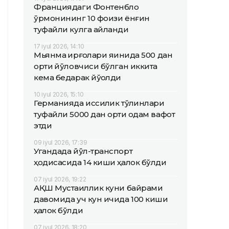
Франциядаги Фонтенбло
ўрмонининг 10 фоизи ёнғин
туфайли кулга айланди
17 iyul 2026, 14:10
Мьянма қирғоқлари яқинида 500 дан
ортиқ йўловчиси бўлган иккита
кема бедарак йўқолди
10 iyul 2026, 15:10
Германияда иссиқлик тўлқинлари
туфайли 5000 дан ортиқ одам вафот
этди
09 iyul 2026, 17:39
Угандада йўл-транспорт
ҳодисасида 14 киши ҳалок бўлди
07 iyul 2026, 19:22
АҚШ Мустақиллик куни байрами
давомида уч кун ичида 100 киши
ҳалок бўлди
07 iyul 2026, 18:20