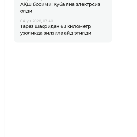
АҚШ босими: Куба яна электрсиз
қолди
04 iyul 2026, 07:40
Тараз шаҳридан 63 километр
узоқликда зилзила қайд этилди