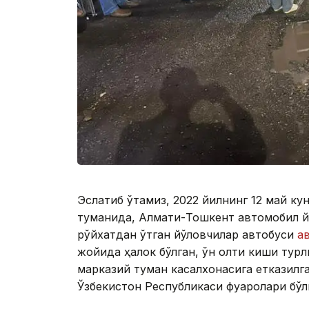
Эслатиб ўтамиз, 2022 йилнинг 12 май ку
туманида, Алмати-Тошкент автомобил й
рўйхатдан ўтган йўловчилар автобуси
а
жойида ҳалок бўлган, ўн олти киши тур
марказий туман касалхонасига етказилг
Ўзбекистон Республикаси фуқаролари бўл