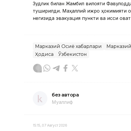
Зудлик билан Жамбил вилояти Фавқулодд
туширилди. Маҳаллий ижро ҳокимияти о
негизида эвакуация пункти ва иссиқ овқа
Марказий Осиё хабарлари
Марказий
Ҳодиса
Ўзбекистон
без автора
Муаллиф
15:15, 07 Август 2026