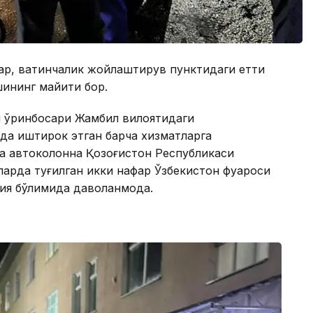
р, вақтинчалик жойлаштирув пунктидаги етти
шининг майити бор.
и ўринбосари Жамбил вилоятидаги
шда иштирок этган барча хизматларга
а автоколонна Қозоғистон Республикаси
ларда туғилган икки нафар Ўзбекистон фуқароси
ия бўлимида даволанмоқда.