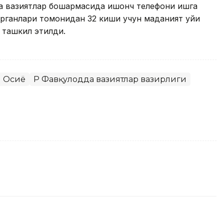
а вазиятлар бошқармасида ишонч телефони ишга
рганлари томонидан 32 киши учун маданият уйи
т ташкил этилди.
 Осиё
ҚР Фавқулодда вазиятлар вазирлиги