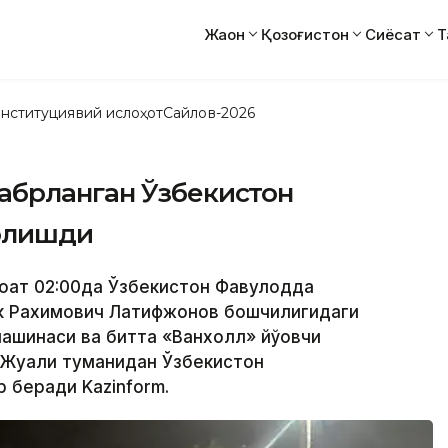
Жаҳон
Қозоғистон
Сиёсат
Т
нституциявий ислоҳот
Сайлов-2026
абрланган Ўзбекистон
 олишди
соат 02:00да Ўзбекистон Фавқулодда
ек Рахимович Латифжонов бошчилигидаги
машинаси ва битта «Ванхолл» йўовчи
 Жуали туманидан Ўзбекистон
 беради Kazinform.