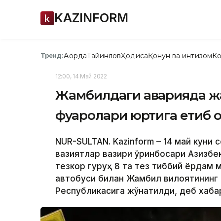
KAZINFORM
Ақорда
Тайинлов
Ҳодиса
Қонун ва интизом
Ко
Тренд:
12:00, 14 Май 2022
Жамбилдаги аварияда ж
фуқаролари юртига етиб
NUR-SULTAN. Kazinform – 14 май куни 
вазиятлар вазири ўринбосари Азизб
тезкор гуруҳ 8 та тез тиббий ёрдам 
автобуси билан Жамбил вилоятининг
Республикасига жўнатилди, деб хабар