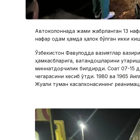
Автоколоннада жами жабрланган 13 нафа
нафар одам ҳамда ҳалок бўлган икки ки
Ўзбекистон Фавқулодда вазиятлар вазир
ҳамкасбларига, ватандошларини қутқари
миннатдорчилик билдирди. Соат 07-15 д
чегарасини кесиб ўтди. 1980 ва 1965 йил
Жуали туман касалхонасининг реанимац