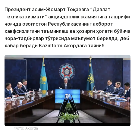
Президент Қасим-Жомарт Тоқаевга “Давлат
техника хизмати” акциядорлик жамиятига ташрифи
чоғида Қозоғистон Республикасининг ахборот
хавфсизлигини таъминлаш ва ҳозирги ҳолати бўйича
чора-тадбирлар тўғрисида маълумот берилди, деб
хабар беради Каzinform Акордага таяниб.
Фото: Akorda