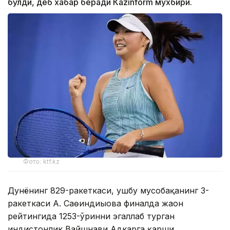
бўлди, деб хабар беради Каzinform мухбири.
Фото: ktf.kz
Дунёнинг 829-ракеткаси, ушбу мусобақанинг 3-
ракеткаси А. Саөиндиыова финалда жаҳон
рейтингида 1253-ўринни эгаллаб турган
ҳиндистонлик Вайшнави Адкарга қарши