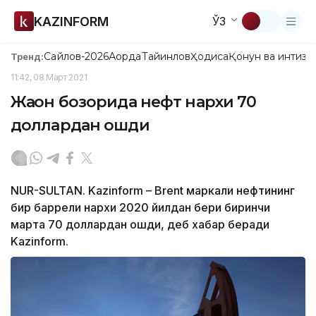
KAZINFORM
ЎЗ
Сайлов-2026
Ақорда
Тайинлов
Ҳодиса
Қонун ва интизо
Тренд:
11:42, 08 Март 2021
Жаҳон бозорида нефт нархи 70
доллардан ошди
NUR-SULTAN. Kazinform – Brent маркали нефтининг
бир баррели нархи 2020 йилдан бери биринчи
марта 70 доллардан ошди, деб хабар беради
Kazinform.