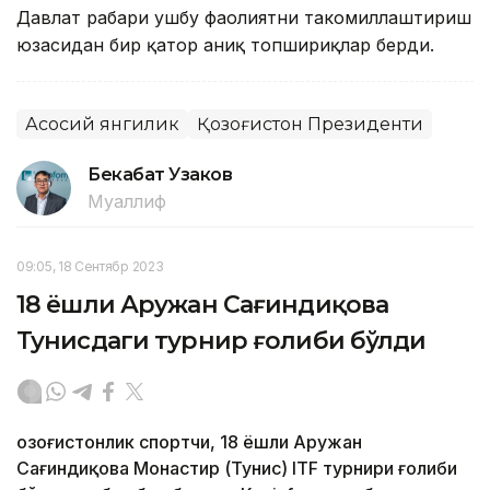
Давлат раҳбари ушбу фаолиятни такомиллаштириш
юзасидан бир қатор аниқ топшириқлар берди.
Асосий янгилик
Қозоғистон Президенти
Бекабат Узаков
Муаллиф
09:05, 18 Сентябр 2023
18 ёшли Аружан Сағиндиқова
Тунисдаги турнир ғолиби бўлди
Қозоғистонлик спортчи, 18 ёшли Аружан
Сағиндиқова Монастир (Тунис) ITF турнири ғолиби