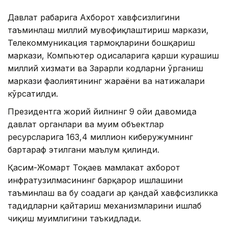
Давлат раҳбарига Ахборот хавфсизлигини
таъминлаш миллий мувофиқлаштириш маркази,
Телекоммуникация тармоқларини бошқариш
маркази, Компьютер ҳодисаларига қарши курашиш
миллий хизмати ва Зарарли кодларни ўрганиш
маркази фаолиятининг жараёни ва натижалари
кўрсатилди.
Президентга жорий йилнинг 9 ойи давомида
давлат органлари ва муҳим объектлар
ресурсларига 163,4 миллион киберҳужумнинг
бартараф этилгани маълум қилинди.
Қасим-Жомарт Тоқаев мамлакат ахборот
инфратузилмасининг барқарор ишлашини
таъминлаш ва бу соҳадаги ҳар қандай хавфсизликка
таҳдидларни қайтариш механизмларини ишлаб
чиқиш муҳимлигини таъкидлади.