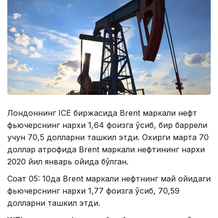
Лондоннинг ICE биржасида Brent маркали нефт
фьючерснинг нархи 1,64 фоизга ўсиб, бир баррели
учун 70,5 долларни ташкил этди. Охирги марта 70
доллар атрофида Brent маркали нефтининг нархи
2020 йил январь ойида бўлган.
Соат 05: 10да Brent маркали нефтнинг май ойидаги
фьючерснинг нархи 1,77 фоизга ўсиб, 70,59
долларни ташкил этди.