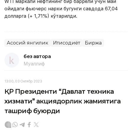
WTI маркали нефтининг бир баррели учун май
ойидаги фьючерс нархи бугунги савдода 67,04
долларга (+ 1,71%) кўтарилди.
Асосий янгилик
Иқтисодиёт
Биржа
без автора
Муаллиф
13:00, 03 Октябр 2023
ҚР Президенти “Давлат техника
хизмати” акциядорлик жамиятига
ташриф буюрди