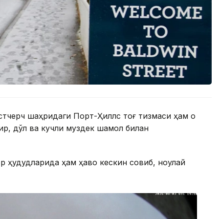
йстчерч шаҳридаги Порт-Ҳиллс тоғ тизмаси ҳам оқ
мғир, дўл ва кучли муздек шамол билан
р ҳудудларида ҳам ҳаво кескин совиб, ноқулай