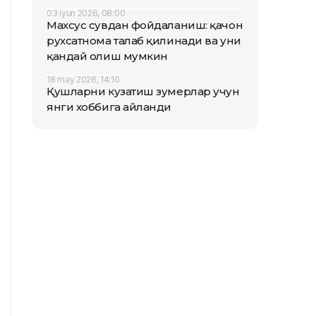
03 iyun 2026, 08:00
Махсус сувдан фойдаланиш: қачон
рухсатнома талаб қилинади ва уни
қандай олиш мумкин
18 may 2026, 14:10
Қушларни кузатиш зумерлар учун
янги хоббига айланди