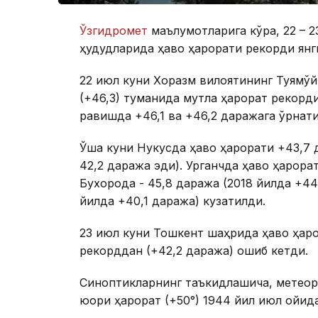
Ўзгидромет
маълумотларига кўра, 22 – 2
ҳудудларида ҳаво ҳарорати рекорди янг
22 июл куни Хоразм вилоятининг Туямўйи
(+46,3) туманида мутлақ ҳарорат рекорд
равишда +46,1 ва +46,2 даражага ўрнати
Ўша куни Нукусда ҳаво ҳарорати +43,7 
42,2 даража эди). Урганчда ҳаво ҳарорат
Бухорода - 45,8 даража (2018 йилда +44
йилда +40,1 даража) кузатилди.
23 июл куни Тошкент шаҳрида ҳаво ҳаро
рекорддан (+42,2 даража) ошиб кетди.
Синоптикларнинг таъкидлашича, метеор
юқори ҳарорат (+50°) 1944 йил июл ойида