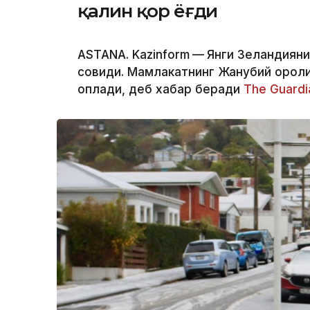
қалин қор ёғди
ASTANA. Kazinform
—
Янги Зеландияни
совиди. Мамлакатнинг Жанубий оролид
қоплади, деб хабар беради
The Guardi