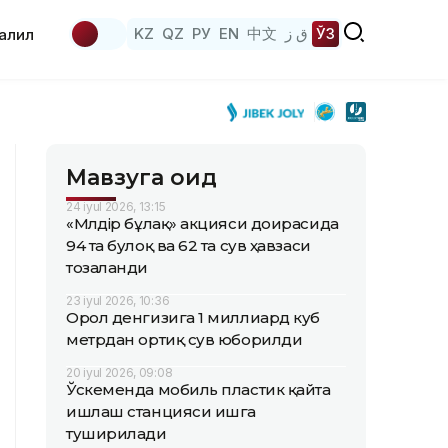
KZ
QZ
РУ
EN
中文
ق ز
ЎЗ
аҳлил
Мавзуга оид
24 iyul 2026, 13:15
«Мөлдір бұлақ» акцияси доирасида
94 та булоқ ва 62 та сув ҳавзаси
тозаланди
23 iyul 2026, 10:36
Орол денгизига 1 миллиард куб
метрдан ортиқ сув юборилди
20 iyul 2026, 09:08
Ўскеменда мобиль пластик қайта
ишлаш станцияси ишга
туширилади