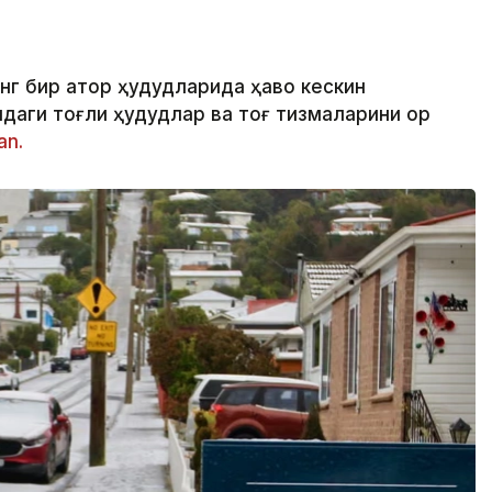
нг бир қатор ҳудудларида ҳаво кескин
аги тоғли ҳудудлар ва тоғ тизмаларини қор
an.