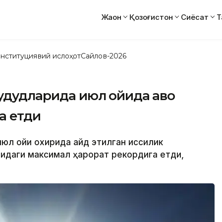
Жаҳон
Қозоғистон
Сиёсат
Т
нституциявий ислоҳот
Сайлов-2026
ҳудудларида июл ойида ҳаво
а етди
юл ойи охирида қайд этилган иссиқлик
идаги максимал ҳарорат рекордига етди,