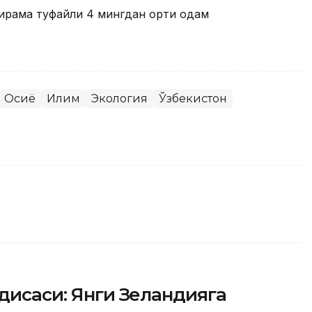
ирама туфайли 4 мингдан ортиқ одам
 Осиё
Иқлим
Экология
Ўзбекистон
одисаси: Янги Зеландияга