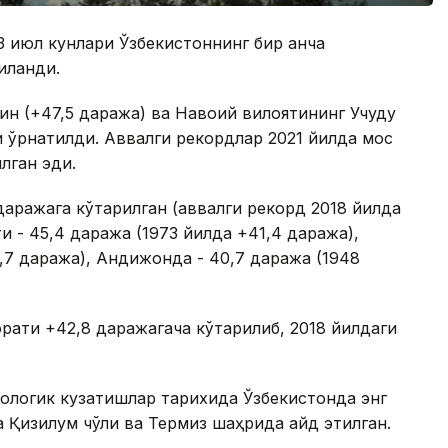
3 июл кунлари Ўзбекистоннинг бир қанча
иланди.
н (+47,5 даража) ва Навоий вилоятининг Учқудуқ
и ўрнатилди. Аввалги рекордлар 2021 йилда мос
лган эди.
даражага кўтарилган (аввалги рекорд 2018 йилда
и - 45,4 даража (1973 йилда +41,4 даража),
,7 даража), Андижонда - 40,7 даража (1948
рати +42,8 даражагача кўтарилиб, 2018 йилдаги
ологик кузатишлар тарихида Ўзбекистонда энг
 Қизилқум чўли ва Термиз шаҳрида қайд этилган.