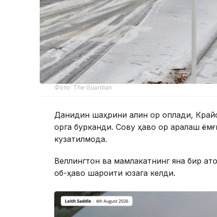
Фото: The Guardian
Данидин шаҳрини қалин қор қоплади, Кра
қорга бурканди. Совуқ ҳаво қор аралаш ё
кузатилмоқда.
Веллингтон ва мамлакатнинг яна бир қато
об-ҳаво шароити юзага келди.