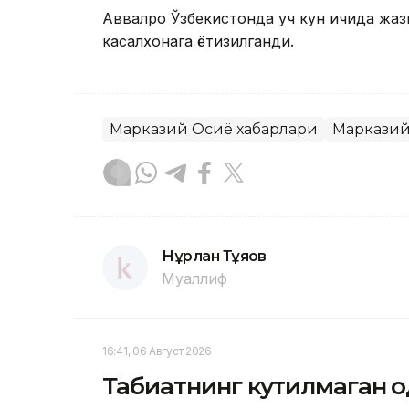
Аввалроқ Ўзбекистонда уч кун ичида жаз
касалхонага ётқизилганди.
Марказий Осиё хабарлари
Марказий
Нұрлан Тұяқов
Муаллиф
16:41, 06 Август 2026
Табиатнинг кутилмаган ҳ