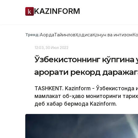
KAZINFORM
Ақорда
Тайинлов
Ҳодиса
Қонун ва интизом
Ко
Тренд:
12:03, 30 Июл 2022
Ўзбекистоннинг кўпгина 
ҳарорати рекорд даражаг
TASHKENT. Kazinform - Ўзбекистонда и
мамлакат об-ҳаво мониторинги тарих
деб хабар бермоқда Kazinform.