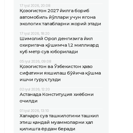
17 iyul 2026, 20:08
Қозоғистон 2027 йилга бориб
автомобиль йўллари учун ягона
экологик талабларни жорий этади
17 iyul 2026, 18:20
Шимолий Орол денгизига йил
охиригача қўшимча 1,2 миллиард
куб метр сув юборилади
05 iyul 2026, 09:08
Қозоғистон ва Ўзбекистон ҳаво
сифатини яхшилаш бўйича қўшма
ишчи гуруҳ тузди
02 iyul 2026, 12:20
Астанада Конституция хиёбони
очилди
01 iyul 2026, 13:10
Халқаро сув ташкилотини ташкил
этиш қандай муаммоларни ҳал
қилишга ёрдам беради