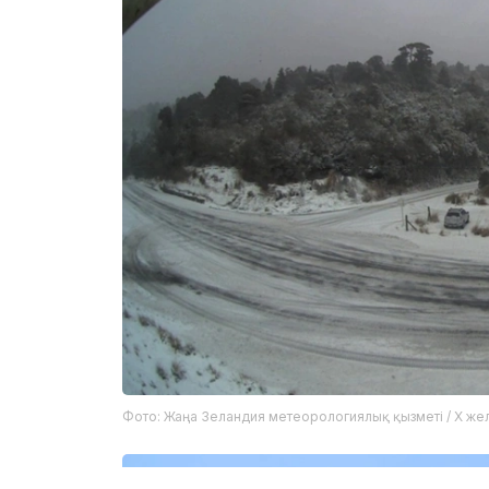
Фото: Жаңа Зеландия метеорологиялық қызметі / X жел