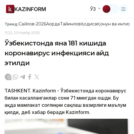
KAZINFORM
ЎЗ
Сайлов-2026
Ақорда
Тайинлов
Ҳодиса
Қонун ва интизо
Тренд:
11:22, 23 Ноябр 2020
Ўзбекистонда яна 181 кишида
коронавирус инфекцияси қайд
этилди
TASHKENT. Kazinform - Ўзбекистонда коронавирус
билан касалланганлар сони 71 мингдан ошди. Бу
ҳақда мамлакат соғлиқни сақлаш вазирлиги маълум
қилди, деб хабар беради Kazinform.