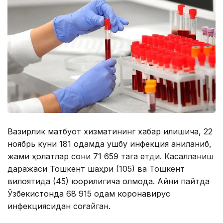
Вазирлик матбуот хизматининг хабар қилишича, 22
ноябрь куни 181 одамда ушбу инфекция аниқланиб,
жами ҳолатлар сони 71 659 тага етди. Касалланиш
даражаси Тошкент шаҳри (105) ва Тошкент
вилоятида (45) юқорилигича қолмоқда. Айни пайтда
Ўзбекистонда 68 915 одам коронавирус
инфекциясидан соғайган.