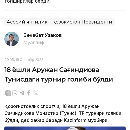
топшириқлар берди.
Асосий янгилик
Қозоғистон Президенти
Бекабат Узаков
Муаллиф
09:05, 18 Сентябр 2023
18 ёшли Аружан Сағиндиқова
Тунисдаги турнир ғолиби бўлди
Қозоғистонлик спортчи, 18 ёшли Аружан
Сағиндиқова Монастир (Тунис) ITF турнири ғолиби
бўлди, деб хабар беради Каzinform мухбири.