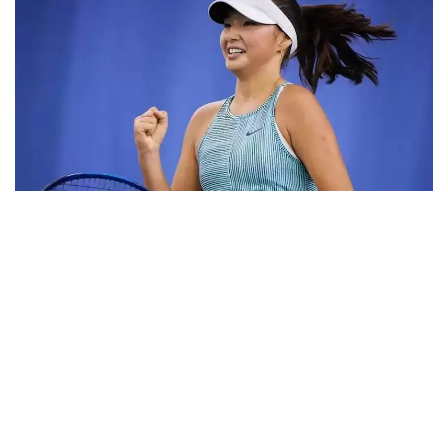
Фото: ktf.kz
Дунёнинг 829-ракеткаси, ушбу мусобақанинг 3-
ракеткаси А. Саөиндиыова финалда жаҳон
рейтингида 1253-ўринни эгаллаб турган
ҳиндистонлик Вайшнави Адкарга қарши
чемпионлик учун кураш олиб борди.