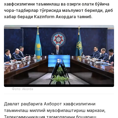
хавфсизлигини таъминлаш ва ҳозирги ҳолати бўйича
чора-тадбирлар тўғрисида маълумот берилди, деб
хабар беради Каzinform Акордага таяниб.
Фото: Akorda
Давлат раҳбарига Ахборот хавфсизлигини
таъминлаш миллий мувофиқлаштириш маркази,
Телекоммуникация тармоқларини бошқариш