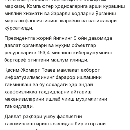
маркази, Компьютер ҳодисаларига қарши курашиш
миллий хизмати ва Зарарли кодларни ўрганиш
маркази фаолиятининг жараёни ва натижалари
кўрсатилди.
Президентга жорий йилнинг 9 ойи давомида
давлат органлари ва муҳим объектлар
ресурсларига 163,4 миллион киберҳужумнинг
бартараф этилгани маълум қилинди.
Қасим-Жомарт Тоқаев мамлакат ахборот
инфратузилмасининг барқарор ишлашини
таъминлаш ва бу соҳадаги ҳар қандай
хавфсизликка таҳдидларни қайтариш
механизмларини ишлаб чиқиш муҳимлигини
таъкидлади.
Давлат раҳбари ушбу фаолиятни
такомиллаштириш юзасидан бир қатор аниқ