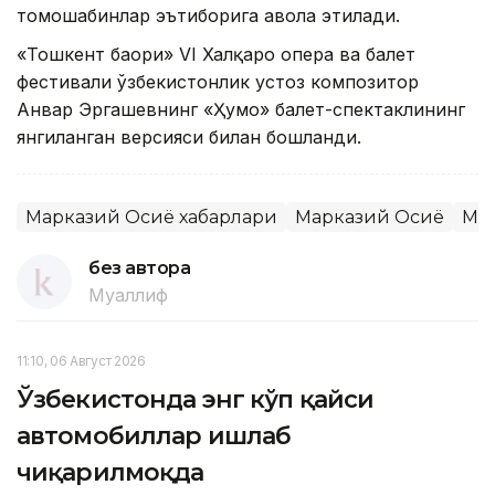
томошабинлар эътиборига ҳавола этилади.
«Тошкент баҳори» VI Халқаро опера ва балет
фестивали ўзбекистонлик устоз композитор
Анвар Эргашевнинг «Ҳумо» балет-спектаклининг
янгиланган версияси билан бошланди.
Марказий Осиё хабарлари
Марказий Осиё
Ма
без автора
Муаллиф
11:10, 06 Август 2026
Ўзбекистонда энг кўп қайси
автомобиллар ишлаб
чиқарилмоқда