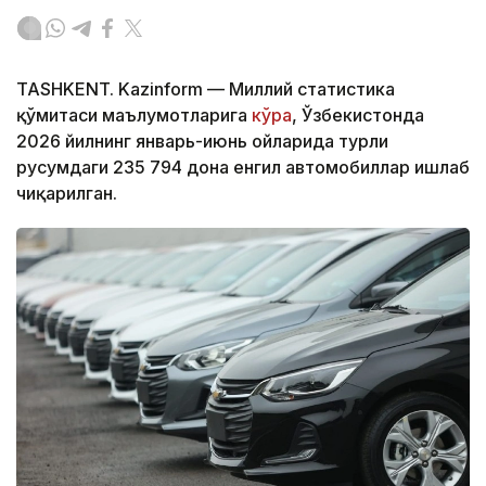
TASHKENT. Kazinform — Миллий статистика
қўмитаси маълумотларига
кўра
, Ўзбекистонда
2026 йилнинг январь-июнь ойларида турли
русумдаги 235 794 дона енгил автомобиллар ишлаб
чиқарилган.