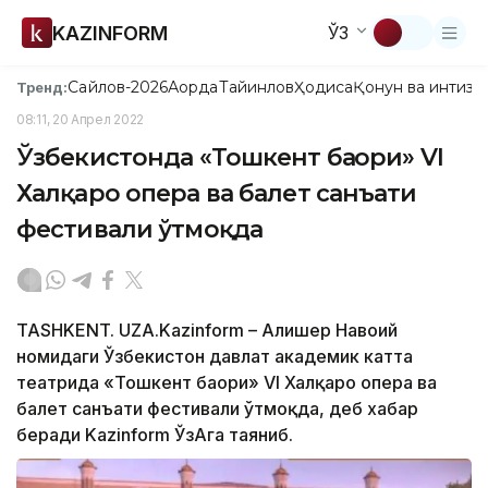
KAZINFORM
ЎЗ
Сайлов-2026
Ақорда
Тайинлов
Ҳодиса
Қонун ва интизо
Тренд:
08:11, 20 Апрел 2022
Ўзбекистонда «Тошкент баҳори» VI
Халқаро опера ва балет санъати
фестивали ўтмоқда
TASHKENT. UZA.Kazinform – Алишер Навоий
номидаги Ўзбекистон давлат академик катта
театрида «Тошкент баҳори» VI Халқаро опера ва
балет санъати фестивали ўтмоқда, деб хабар
беради Kazinform ЎзАга таяниб.