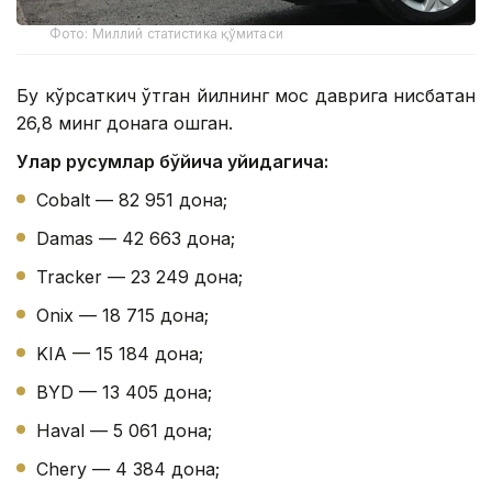
Фото: Миллий статистика қўмитаси
Бу кўрсаткич ўтган йилнинг мос даврига нисбатан
26,8 минг донага ошган.
Улар русумлар бўйича қуйидагича:
Cobalt — 82 951 дона;
Damas — 42 663 дона;
Tracker — 23 249 дона;
Onix — 18 715 дона;
KIA — 15 184 дона;
BYD — 13 405 дона;
Haval — 5 061 дона;
Chery — 4 384 дона;