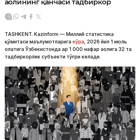
аҳолининг қанчаси тадбиркор
TASHKENT. Kazinform — Миллий статистика
қўмитаси маълумотларига
кўра
, 2026 йил 1 июль
ҳолатига Ўзбекистонда ҳар 1 000 нафар аҳолига 32 та
тадбиркорлик субъекти тўғри келади.