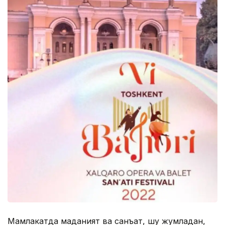
Мамлакатда маданият ва санъат, шу жумладан,