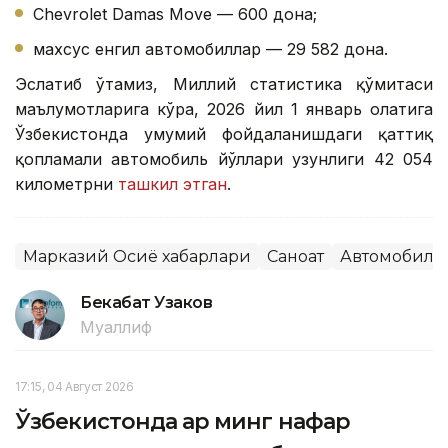
Chevrolet Damas Move — 600 дона;
махсус енгил автомобиллар — 29 582 дона.
Эслатиб ўтамиз, Миллий статистика қўмитаси
маълумотларига кўра, 2026 йил 1 январь ҳолатига
Ўзбекистонда умумий фойдаланишдаги қаттиқ
қопламали автомобиль йўллари узунлиги 42 054
километрни
ташкил этган
.
Марказий Осиё хабарлари
Саноат
Автомобилс
Бекабат Узаков
Муаллиф
17:15, 04 Август 2026
Ўзбекистонда ҳар минг нафар