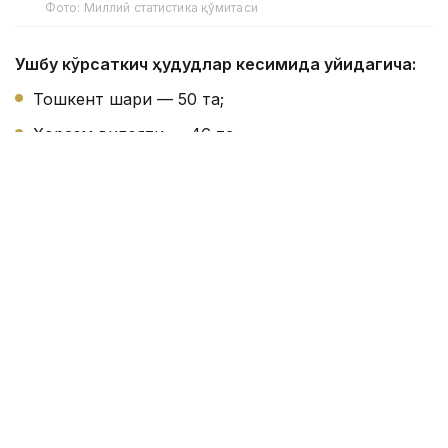
Фото: Миллий статистика қўмитаси
Ушбу кўрсаткич ҳудудлар кесимида қуйидагича:
Тошкент шаҳри — 50 та;
Хоразм вилояти — 46 та;
Сирдарё вилояти — 41 та;
Навоий вилояти — 38 та;
Жиззах вилояти — 35 та;
Бухоро вилояти — 35 та;
Тошкент вилояти — 33 та;
Андижон вилояти — 32 та;
Қорақалпоғистон Республикаси — 30 та;
Фарғона вилояти — 27 та;