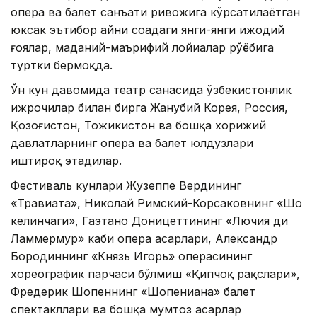
опера ва балет санъати ривожига кўрсатилаётган
юксак эътибор айни соҳадаги янги-янги ижодий
ғоялар, маданий-маърифий лойиҳалар рўёбига
туртки бермоқда.
Ўн кун давомида театр саҳнасида ўзбекистонлик
ижрочилар билан бирга Жанубий Корея, Россия,
Қозоғистон, Тожикистон ва бошқа хорижий
давлатларнинг опера ва балет юлдузлари
иштироқ этадилар.
Фестиваль кунлари Жузеппе Вердининг
«Травиата», Николай Римский-Корсаковнинг «Шоҳ
келинчаги», Гаэтано Доницеттининг «Лючия ди
Ламмермур» каби опера асарлари, Александр
Бородиннинг «Князь Игорь» операсининг
хореографик парчаси бўлмиш «Қипчоқ рақслари»,
Фредерик Шопеннинг «Шопениана» балет
спектакллари ва бошқа мумтоз асарлар