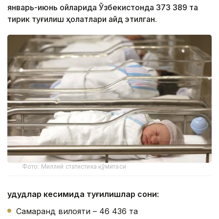
январь-июнь ойларида Ўзбекистонда 373 389 та
тирик туғилиш ҳолатлари қайд этилган.
Фото: Миллий статистика қўмитаси
Ҳудудлар кесимида туғилишлар сони:
Самарқанд вилояти – 46 436 та