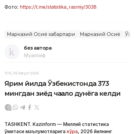
Фото:
https://t.me/statistika_rasmiy/3038
Марказий Осиё хабарлари
Марказий Осиё
Ўзб
без автора
Муаллиф
11:15, 05 Август 2026
Ярим йилда Ўзбекистонда 373
мингдан зиёд чақалоқ дунёга келди
TASHKENT. Kazinform — Миллий статистика
қўмитаси маълумотларига
кўра
, 2026 йилнинг