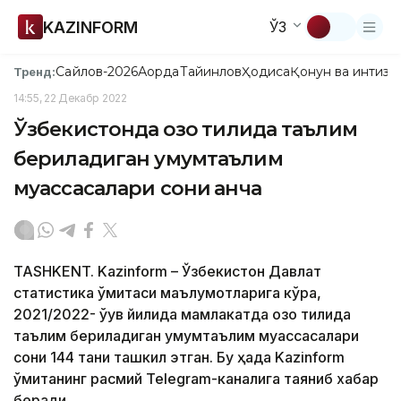
KAZINFORM
ЎЗ
Сайлов-2026
Ақорда
Тайинлов
Ҳодиса
Қонун ва интизо
Тренд:
14:55, 22 Декабр 2022
Ўзбекистонда қозоқ тилида таълим
бериладиган умумтаълим
муассасалари сони қанча
TASHKENT. Kazinform – Ўзбекистон Давлат
статистика қўмитаси маълумотларига кўра,
2021/2022- ўқув йилида мамлакатда қозоқ тилида
таълим бериладиган умумтаълим муассасалари
сони 144 тани ташкил этган. Бу ҳақда Kazinform
қўмитанинг расмий Telegram-каналига таяниб хабар
беради.