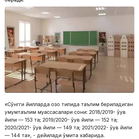
«Сўнгги йилларда қозоқ тилида таълим бериладиган
умумтаълим муассасалари сони: 2018/2019- ўқув
йили — 153 та; 2019/2020- ўқув йили — 152 та;
2020/2021- ўқув йили — 149 та; 2021/2022- ўқув йили
— 144 та», - дейилади қўмита хабарида.