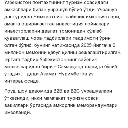
Ўзбекистон пойтахтининг туризм соҳасидаги
ҳамкасблари билан учрашув бўлиб ўтди. Учрашув
дастуридан Чимкентнинг сайёҳлик имкониятлари,
амалга оширилаётган инвестиция лойиҳалари,
инвесторларни давлат томонидан қўллаб-
қувватлаш чора-тадбирлари тақдимоти ўрин
олган бўлиб, бунинг натижасида 2025 йилгача 6
миллион меҳмонни қабул қилиш режалаштирилган.
Эртага тадбир Ўзбекистоннинг сайёҳлик
марказларидан бири – Самарқанд шаҳрида бўлиб
ўтади», - деди Азамат Нуримбетов ўз
интервьюсида.
Роуд-шоу давомида B2B ва B2G учрашувлари
ўтказилди, икки мамлакат туризм соҳаси
вакиллари ўртасида ҳамкорлик меморандумлари
имзоланди.