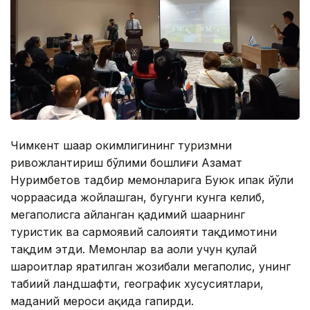
Чимкент шаҳар ҳокимлигининг туризмни
ривожлантириш бўлими бошлиғи Азамат
Нуримбетов тадбир меҳмонларига Буюк ипак йўли
чорраҳасида жойлашган, бугунги кунга келиб,
мегаполисга айланган қадимий шаҳарнинг
туристик ва сармоявий салоҳияти тақдимотини
тақдим этди. Меҳмонлар ва аҳоли учун қулай
шароитлар яратилган жозибали мегаполис, унинг
табиий ландшафти, географик хусусиятлари,
маданий мероси ҳақида гапирди.