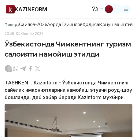
KAZINFORM
ЎЗ
Сайлов-2026
Ақорда
Тайинлов
Ҳодиса
Қонун ва интизо
Тренд:
20:59, 05 Октябр 2022
Ўзбекистонда Чимкентнинг туризм
салоҳияти намойиш этилди
ТASHKENT. Кazinform - Ўзбекистонда Чимкентнинг
сайёҳлик имкониятларини намойиш этувчи роуд-шоу
бошланди, деб хабар беради Кazinform мухбири.