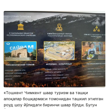
«Тошкент Чимкент шаҳар туризм ва ташқи
алоқалар бошқармаси томонидан ташкил этилган
роуд шоу йўлидаги биринчи шаҳар бўлди. Бугун