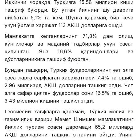
Иккинчи чоракда Туркияга 15,58 миллион киши
ташриф буюрди. Бу ўтган йилнинг шу даврига
нисбатан 5,1% га кам. Шунга қарамай, бир кеча
учун ўртача харажат 113 АҚШ долларига ошди.
Мамлакатга келганларнинг 71,3% дам олиш,
кўнгилочар ва маданий тадбирлар учун саёҳат
қилишган. Яна 16,6% қариндошлари ва
дўстлариникига ташриф буюрган.
Бундан ташқари, Туркия фуқароларининг чет элга
саёҳатларга сарфлаган харажатлари 7,4% га ошиб,
2,96 миллиард АҚШ долларини ташкил этди. Чет
элга сафар қилган фуқаролар сони 16,5% га ошиб,
3,43 миллион кишини ташкил этди.
Геосиёсий хавфларга қарамай, Туркия молия ва
ғазначилик вазири Меҳмет Шимшек мамлакатнинг
йиллик туризм соҳаси даромади 65,2 миллиард
АҚШ долларини ташкил этганини айтди. Унинг