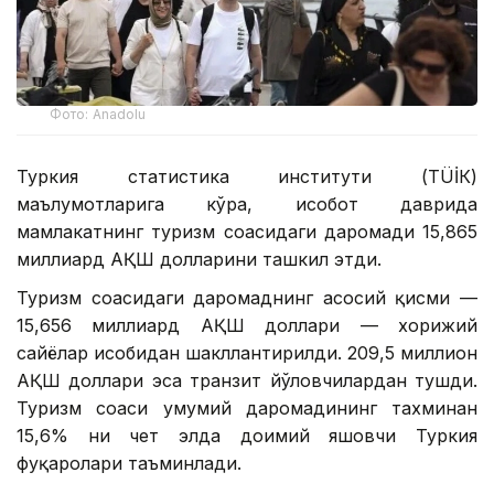
Фото: Anadolu
Туркия статистика институти (ТÜİК)
маълумотларига кўра, ҳисобот даврида
мамлакатнинг туризм соҳасидаги даромади 15,865
миллиард АҚШ долларини ташкил этди.
Туризм соҳасидаги даромаднинг асосий қисми —
15,656 миллиард АҚШ доллари — хорижий
сайёҳлар ҳисобидан шакллантирилди. 209,5 миллион
АҚШ доллари эса транзит йўловчилардан тушди.
Туризм соҳаси умумий даромадининг тахминан
15,6% ни чет элда доимий яшовчи Туркия
фуқаролари таъминлади.