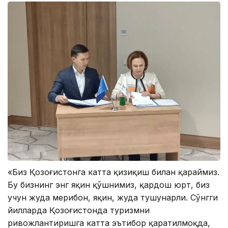
«Биз Қозоғистонга катта қизиқиш билан қараймиз.
Бу бизнинг энг яқин қўшнимиз, қардош юрт, биз
учун жуда меҳрибон, яқин, жуда тушунарли. Сўнгги
йилларда Қозоғистонда туризмни
ривожлантиришга катта эътибор қаратилмоқда,