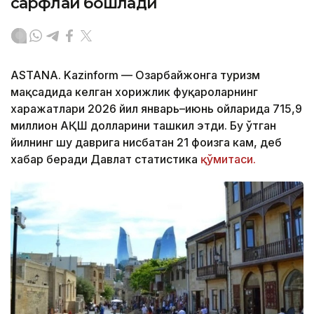
сарфлай бошлади
ASTANA. Kazinform — Озарбайжонга туризм
мақсадида келган хорижлик фуқароларнинг
харажатлари 2026 йил январь–июнь ойларида 715,9
миллион АҚШ долларини ташкил этди. Бу ўтган
йилнинг шу даврига нисбатан 21 фоизга кам, деб
хабар беради Давлат статистика
қўмитаси.