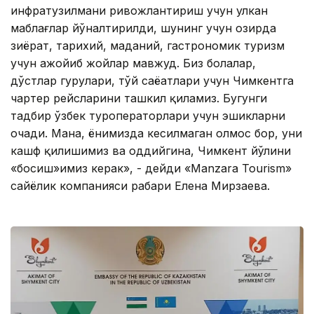
инфратузилмани ривожлантириш учун улкан
маблағлар йўналтирилди, шунинг учун ҳозирда
зиёрат, тарихий, маданий, гастрономик туризм
учун ажойиб жойлар мавжуд. Биз болалар,
дўстлар гуруҳлари, тўй саёҳатлари учун Чимкентга
чартер рейсларини ташкил қиламиз. Бугунги
тадбир ўзбек туроператорлари учун эшикларни
очади. Мана, ёнимизда кесилмаган олмос бор, уни
кашф қилишимиз ва оддийгина, Чимкент йўлини
«босиш»имиз керак», - дейди «Маnzara Tourism»
сайёҳлик компанияси раҳбари Елена Мирзаева.