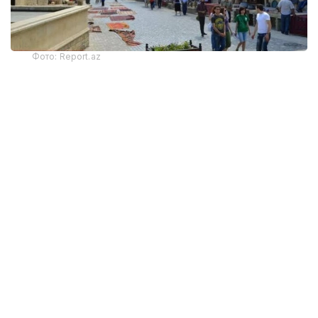
Фото: Report.az
Харажатларнинг энг катта қисми транспорт
хизматларига тўғри келди — 325,9 миллион
доллар. Бу кўрсаткич йиллик ҳисобда 22 фоизга
камайган. Хорижликлар жойлаштириш хизматлари
учун 130,6 миллион АҚШ доллари сарфлаган
бўлиб, бу харажатлар 30 фоизга қисқарган.
Озиқ-овқат ва ичимликларга сарфланган
маблағлар 19 фоизга камайиб, 132,4 миллион
долларга етди. Хорижлик меҳмонлар маданий
тадбирлар ва экскурсияларга 4,1 миллион АҚШ
доллари сарфлади. Бу 2025 йилнинг биринчи ярим
йиллигига нисбатан 21,3 фоизга кам.