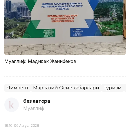
Муаллиф: Мадибек Жанибеков
Чимкент
Марказий Осиё хабарлари
Туризм
Ў
без автора
Муаллиф
18:10, 06 Август 2026