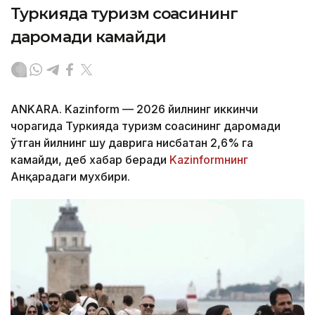
Туркияда туризм соҳасининг
даромади камайди
ANKARA. Kazinform — 2026 йилнинг иккинчи
чорагида Туркияда туризм соҳасининг даромади
ўтган йилнинг шу даврига нисбатан 2,6% га
камайди, деб хабар беради
Kazinformнинг
Анқарадаги мухбири.