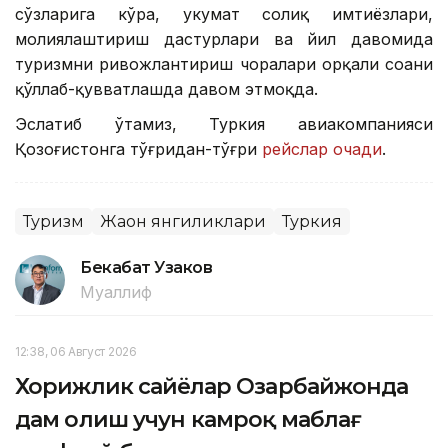
сўзларига кўра, ҳукумат солиқ имтиёзлари,
молиялаштириш дастурлари ва йил давомида
туризмни ривожлантириш чоралари орқали соҳани
қўллаб-қувватлашда давом этмоқда.
Эслатиб ўтамиз, Туркия авиакомпанияси
Қозоғистонга тўғридан-тўғри
рейслар очади
.
Туризм
Жаҳон янгиликлари
Туркия
Бекабат Узаков
Муаллиф
12:38, 06 Август 2026
Хорижлик сайёҳлар Озарбайжонда
дам олиш учун камроқ маблағ