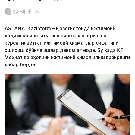
ASTANА. Кazinform – Қозоғистонда ижтимоий
ходимлар институтини ривожлантириш ва
кўрсатилаётган ижтимоий хизматлар сифатини
ошириш бўйича ишлар давом этмоқда. Бу ҳақда ҚР
Меҳнат ва аҳолини ижтимоий ҳимоя қилиш вазирлиги
хабар берди.