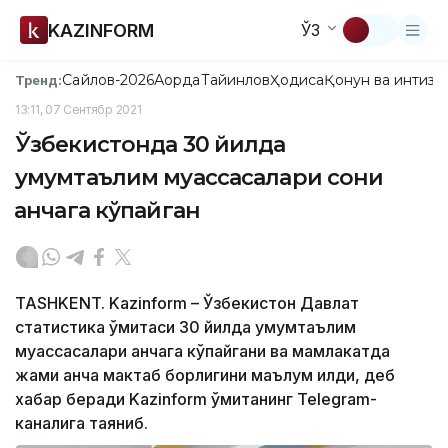
KAZINFORM
ЎЗ
Сайлов-2026
Ақорда
Тайинлов
Ҳодиса
Қонун ва интизо
Тренд:
13:11, 07 Сентябр 2021
Ўзбекистонда 30 йилда
умумтаълим муассасалари сони
қанчага кўпайган
TASHKENT. Kazinform – Ўзбекистон Давлат
статистика қўмитаси 30 йилда умумтаълим
муассасалари қанчага кўпайгани ва мамлакатда
жами қанча мактаб борлигини маълум қилди, деб
хабар беради Kazinform қўмитанинг Telegram-
каналига таяниб.