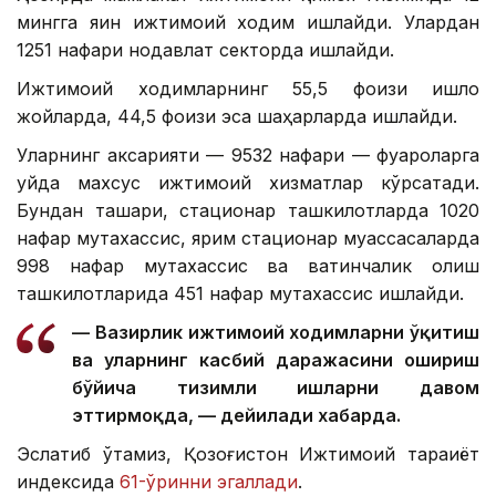
мингга яқин ижтимоий ходим ишлайди. Улардан
1251 нафари нодавлат секторда ишлайди.
Ижтимоий ходимларнинг 55,5 фоизи қишлоқ
жойларда, 44,5 фоизи эса шаҳарларда ишлайди.
Уларнинг аксарияти — 9532 нафари — фуқароларга
уйда махсус ижтимоий хизматлар кўрсатади.
Бундан ташқари, стационар ташкилотларда 1020
нафар мутахассис, ярим стационар муассасаларда
998 нафар мутахассис ва вақтинчалик қолиш
ташкилотларида 451 нафар мутахассис ишлайди.
— Вазирлик ижтимоий ходимларни ўқитиш
ва уларнинг касбий даражасини ошириш
бўйича тизимли ишларни давом
эттирмоқда, — дейилади хабарда.
Эслатиб ўтамиз, Қозоғистон Ижтимоий тараққиёт
индексида
61-ўринни эгаллади
.