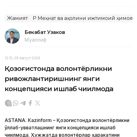
Жамият
ҚР Меҳнат ва аҳолини ижтимоий ҳимоя
Бекабат Узаков
Муаллиф
12:15, 05 Август 2026
Қозоғистонда волонтёрликни
ривожлантиришнинг янги
концепцияси ишлаб чиқилмоқда
ASTANА. Кazinform – Қозоғистонда волонтёрликни
қўллаб-қувватлашнинг янги концепцияси ишлаб
чиқилмоқда. Ҳужжатда волонтёрлар ҳаракатини