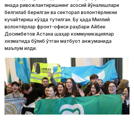
янада ривожлантиришнинг асосий йўналишлари
белгилаб берилган ва секторал волонтёрликни
кучайтириш кўзда тутилган. Бу ҳақда Миллий
волонтёрлар фронт-офиси раҳбари Айбек
Досимбетов Астана шаҳар коммуникациялар
хизматида бўлиб ўтган матбуот анжуманида
маълум қилди.