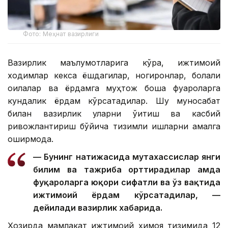
Фото: Меҳнат вазирлиги
Вазирлик маълумотларига кўра, ижтимоий
ходимлар кекса ёшдагилар, ногиронлар, болали
оилалар ва ёрдамга муҳтож бошқа фуқароларга
кундалик ёрдам кўрсатадилар. Шу муносабат
билан вазирлик уларни ўқитиш ва касбий
ривожлантириш бўйича тизимли ишларни амалга
оширмоқда.
— Бунинг натижасида мутахассислар янги
билим ва тажриба орттирадилар ҳамда
фуқароларга юқори сифатли ва ўз вақтида
ижтимоий ёрдам кўрсатадилар, —
дейилади вазирлик хабарида.
Ҳозирда мамлакат ижтимоий ҳимоя тизимида 12