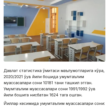
Давлат статистика қўмитаси маълумотларига кўра,
2020/2021 ўқув йили бошида умумтаълим
муассасалари сони 10181 тани ташкил этган.
Умумтаълим муассасалари сони 1991/1992 ўқув
йили бошига нисбатан 1624 тага ошган.
Йиллар кесимида умумтаълим муассасалари сони: