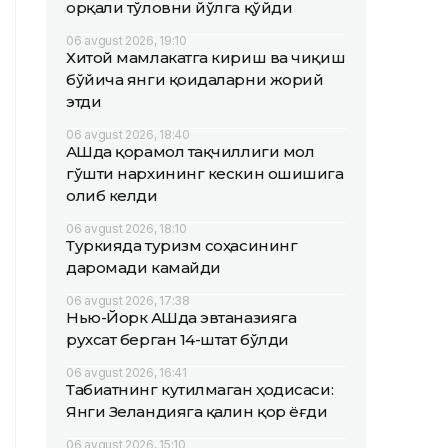
орқали тўловни йўлга қўйди
06 avgust 2026, 19:10
Хитой мамлакатга кириш ва чиқиш
бўйича янги қоидаларни жорий
этди
06 avgust 2026, 18:40
АҚШда қорамол тақчиллиги мол
гўшти нархининг кескин ошишига
олиб келди
06 avgust 2026, 18:10
Туркияда туризм соҳасининг
даромади камайди
06 avgust 2026, 17:38
Нью-Йорк АҚШда эвтаназияга
рухсат берган 14-штат бўлди
06 avgust 2026, 16:41
Табиатнинг кутилмаган ҳодисаси:
Янги Зеландияга қалин қор ёғди
06 avgust 2026, 15:10