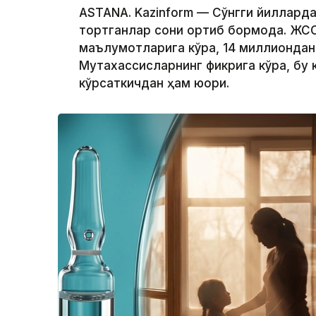
ASTANA. Kazinform — Сўнгги йиллард
тортганлар сони ортиб бормоқда. ЖС
маълумотларига кўра, 14 миллиондан 
Мутахассисларнинг фикрига кўра, бу
кўрсаткичдан ҳам юқори.