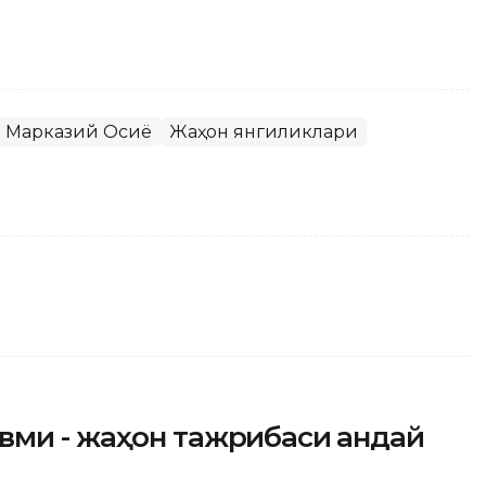
Марказий Осиё
Жаҳон янгиликлари
ми - жаҳон тажрибаси қандай