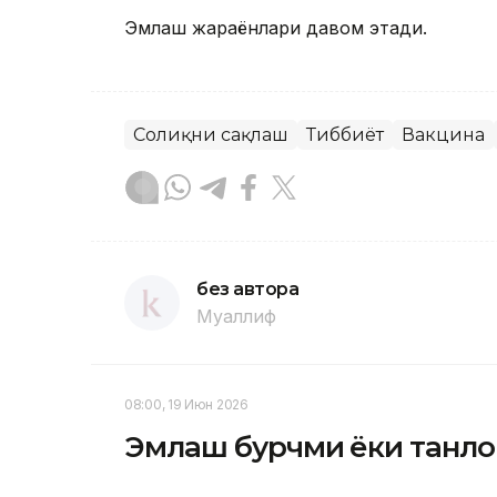
Эмлаш жараёнлари давом этади.
Соғлиқни сақлаш
Тиббиёт
Вакцина
без автора
Муаллиф
08:00, 19 Июн 2026
Эмлаш бурчми ёки танлов