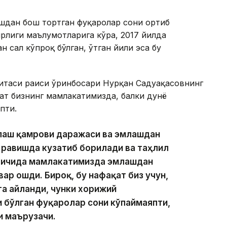
шдан бош тортган фуқаролар сони ортиб
ирлиги маълумотларига кўра, 2017 йилда
 сал кўпроқ бўлган, ўтган йили эса бу
итаси раиси ўринбосари Нурқан Садуақасовнинг
қат бизнинг мамлакатимизда, балки дунё
пти.
млаш қамрови даражаси ва эмлашдан
равишда кузатиб борилади ва таҳлил
ил ичида мамлакатимизда эмлашдан
ар ошди. Бироқ, бу нафақат биз учун,
га айланди, чунки хорижий
 бўлган фуқаролар сони кўпаймаяпти,
и маърузачи.