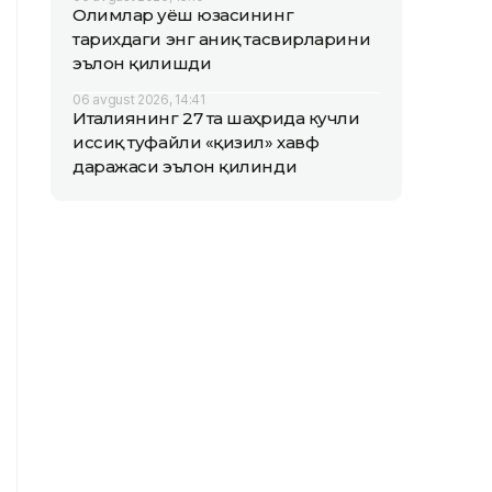
Олимлар Қуёш юзасининг
тарихдаги энг аниқ тасвирларини
эълон қилишди
06 avgust 2026, 14:41
Италиянинг 27 та шаҳрида кучли
иссиқ туфайли «қизил» хавф
даражаси эълон қилинди