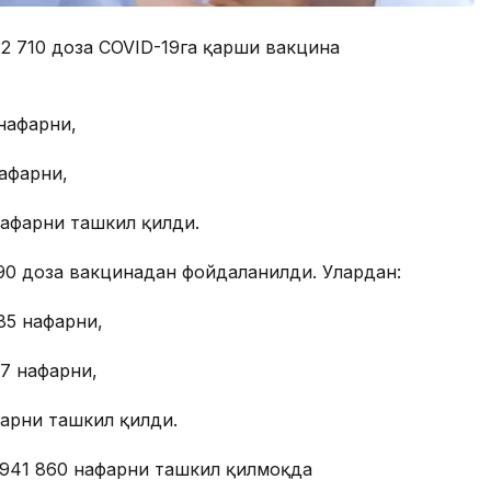
32 710 доза COVID-19га қарши вакцина
нафарни,
нафарни,
нафарни ташкил қилди.
90 доза вакцинадан фойдаланилди. Улардан:
85 нафарни,
87 нафарни,
фарни ташкил қилди.
 941 860 нафарни ташкил қилмоқда