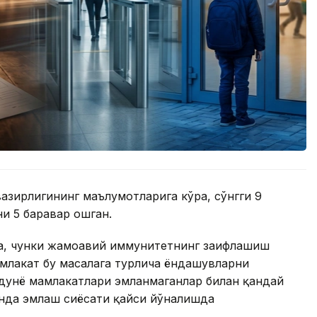
азирлигининг маълумотларига кўра, сўнгги 9
и 5 баравар ошган.
а, чунки жамоавий иммунитетнинг заифлашиш
амлакат бу масалага турлича ёндашувларни
, дунё мамлакатлари эмланмаганлар билан қандай
онда эмлаш сиёсати қайси йўналишда