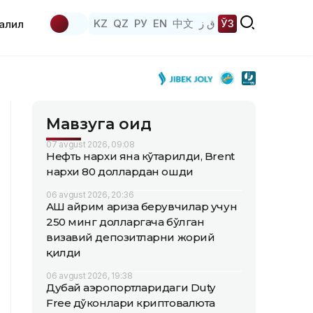
KZ
QZ
РУ
EN
中文
ق ز
ЎЗ
аҳлил
Мавзуга оид
07 avgust 2026, 09:08
Нефть нархи яна кўтарилди, Brent
нархи 80 доллардан ошди
06 avgust 2026, 20:36
АҚШ айрим ариза берувчилар учун
250 минг долларгача бўлган
визавий депозитларни жорий
қилди
06 avgust 2026, 19:38
Дубай аэропортларидаги Duty
Free дўконлари криптовалюта