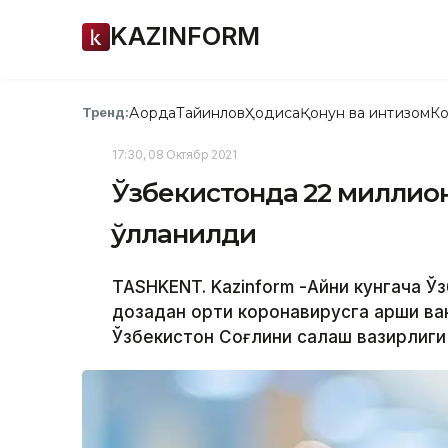
KAZINFORM
Ақорда
Тайинлов
Ҳодиса
Қонун ва интизом
Ко
Тренд:
17:30, 08 Октябр 2021
Ўзбекистонда 22 миллион
қўлланилди
TASHKENT. Kazinform -Айни кунгача Ў
дозадан ортиқ коронавирусга қарши ва
Ўзбекистон Соғлиқни сақлаш вазирлиг