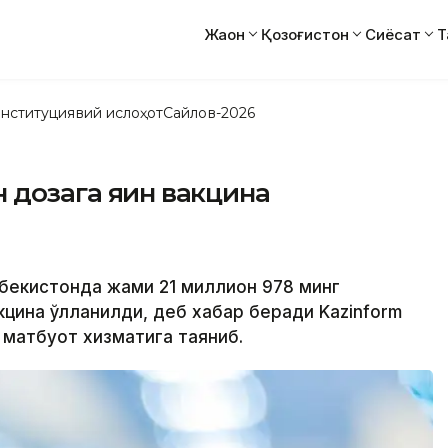
Жаҳон
Қозоғистон
Сиёсат
Т
нституциявий ислоҳот
Сайлов-2026
 дозага яқин вакцина
збекистонда жами 21 миллион 978 минг
кцина қўлланилди, деб хабар беради Kazinform
и матбуот хизматига таяниб.