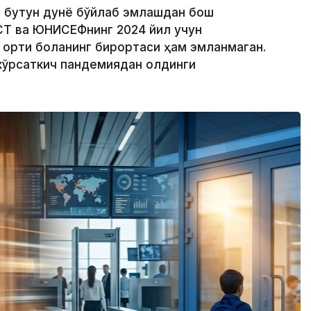
а бутун дунё бўйлаб эмлашдан бош
СТ ва ЮНИCЕФнинг 2024 йил учун
ортиқ боланинг бирортаси ҳам эмланмаган.
 кўрсаткич пандемиядан олдинги