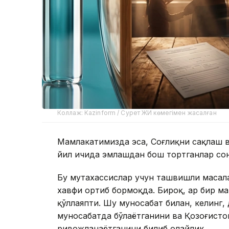
Коллаж: Kazinform / Сурет ЖИ көмегімен жасалған
Мамлакатимизда эса, Соғлиқни сақлаш в
йил ичида эмлашдан бош тортганлар сон
Бу мутахассислар учун ташвишли масал
хавфи ортиб бормоқда. Бироқ, ҳар бир м
қўллаяпти. Шу муносабат билан, келинг
муносабатда бўлаётганини ва Қозоғист
ривожланаётганини билиб олайлик.