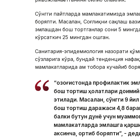
Сўнгги пайтларда мамлакатимизда эмла
боряпти. Масалан, Соғлиқни сақлаш ваз
эмлашдан бош тортганлар сони 5 мингдан
кўрсаткич 25 мингдан ошган.
Санитария-эпидемиология назорати қўм
сўзларига кўра, бундай тенденция нафа
мамлакатларида ҳам тобора кучайиб боря
“Қозоғистонда профилактик э
бош тортиш ҳолатлари доимий 
этилади. Масалан, сўнгги 9 й
бош тортиш даражаси 4,8 барав
балки бутун дунё учун муаммо
мамлакатларда эмлашга қарши
аксинча, ортиб боряпти”, - дед