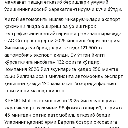
мамлакат ташқи етказиб беришлари умумий
ўсишининг асосий ҳаракатлантирувчи кучи бўлди.
Хитой автомобиль ишлаб чиқарувчилари экспорт
ҳажмини янада ошириш ва ўз иштирок
географиясини кенгайтиришни режалаштирмоқда.
GAC Group концерни 2026 йилнинг биринчи ярим
йиллигида ўз брендлари остида 121 500 та
автомобиль экспорт қилди. Бу ўтган йилги
кўрсаткичга нисбатан 132 фоизга кўпдир.
Компания 2026 йил якунларига қадар 250 мингта,
2030 йилгача эса 1 миллионта автомобиль экспорт
қилишни ҳамда 120 мамлакат бозорида фаолият
юритишни мақсад қилган.
XPENG Motors компанияси 2025 йил якунларига
кўра экспорт ҳажмини 96 фоизга ошириб, хорижга
45 мингдан ортиқ автомобиль етказиб берди.
Уларнинг қарийб ярми Европа бозори ҳиссасига