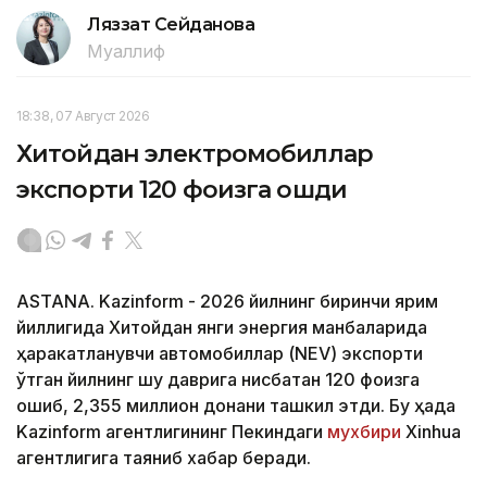
Ляззат Сейданова
Муаллиф
18:38, 07 Август 2026
Хитойдан электромобиллар
экспорти 120 фоизга ошди
ASTANA. Kazinform - 2026 йилнинг биринчи ярим
йиллигида Хитойдан янги энергия манбаларида
ҳаракатланувчи автомобиллар (NEV) экспорти
ўтган йилнинг шу даврига нисбатан 120 фоизга
ошиб, 2,355 миллион донани ташкил этди. Бу ҳақда
Kazinform агентлигининг Пекиндаги
мухбири
Xinhua
агентлигига таяниб хабар беради.