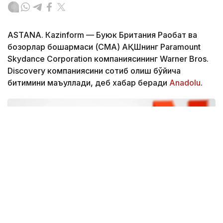
ASTANА. Кazinform — Буюк Британия Рақобат ва
бозорлар бошқармаси (CМА) АҚШнинг Paramount
Skydance Corporation компаниясининг Warner Bros.
Discovery компаниясини сотиб олиш бўйича
битимини маъқуллади, деб хабар беради
Аnadolu
.
Фото: Аnadolu