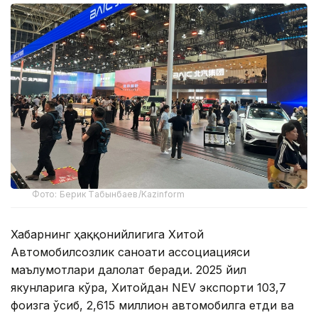
Фото: Берик Табынбаев/Kazinform
Хабарнинг ҳаққонийлигига Хитой
Автомобилсозлик саноати ассоциацияси
маълумотлари далолат беради. 2025 йил
якунларига кўра, Хитойдан NEV экспорти 103,7
фоизга ўсиб, 2,615 миллион автомобилга етди ва