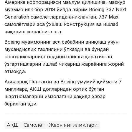
Америка корпорацияси маълум қилишича, мазкур
муаммо илк бор 2019 йилда айрим Boeing 737 Next
Generation самолётларида аниқланган. 737 Max
самолётлари эса ўхшаш конструкция ва ишлаб
чиқариш жараёнига эга.
Boeing муаммонинг асл сабабини аниқлаш учун
муҳандислик таҳлилини ўтказди ва бундай
носозликларнинг олдини олишга қаратилган
ўзгартишларни ишлаб чиқариш жараёнига жорий
этмоқда.
Аввалроқ Пентагон ва Boeing умумий қиймати 7
миллиард АҚШ долларидан ортиқ бўлган
шартномаларни имзолагани ҳақида хабар
берилган эди.
АҚШ
Самолёт
Жаҳон янгиликлари