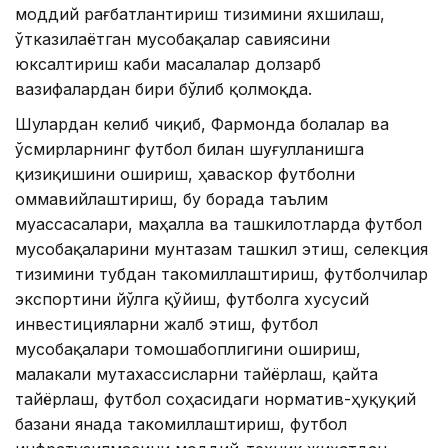
моддий рағбатлантириш тизимини яхшилаш,
ўтказилаётган мусобақалар савиясини
юксалтириш каби масалалар долзарб
вазифалардан бири бўлиб қолмоқда.
Шулардан келиб чиқиб, Фармонда болалар ва
ўсмирларнинг футбол билан шуғулланишга
қизиқишини ошириш, ҳаваскор футболни
оммавийлаштириш, бу борада таълим
муассасалари, маҳалла ва ташкилотларда футбол
мусобақаларини мунтазам ташкил этиш, селекция
тизимини тубдан такомиллаштириш, футболчилар
экспортини йўлга қўйиш, футболга хусусий
инвестицияларни жалб этиш, футбол
мусобақалари томошабоплигини ошириш,
малакали мутахассисларни тайёрлаш, қайта
тайёрлаш, футбол соҳасидаги норматив-ҳуқуқий
базани янада такомиллаштириш, футбол