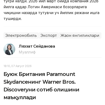
тўғри келди. 2026 йил март ойида компания 2028
йилга қадар Лотин Америкаси бозорларига
чиқишни назарда тутувчи уч йиллик режани ишга
туширди.
Электромобиль
Экспорт
Жаҳон янгиликлари
Ляззат Сейданова
Муаллиф
18:10, 07 Август 2026
Буюк Британия Paramount
Skydanceнинг Warner Bros.
Discoveryни сотиб олишини
маъқуллади