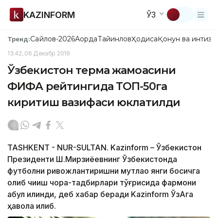
KAZINFORM
ЎЗ
Сайлов-2026
Ақорда
Тайинлов
Ҳодиса
Қонун ва интизо
Тренд:
13:42, 06 Декабр 2019
Ўзбекистон терма жамоасини
ФИФА рейтингида ТОП-50га
киритиш вазифаси юклатилди
TASHKENT - NUR-SULTAN. Kazinform – Ўзбекистон
Президенти Ш.Мирзиёевнинг Ўзбекистонда
футболни ривожлантиришни мутлақо янги босқичга
олиб чиқиш чора-тадбирлари тўғрисида фармони
қабул қилинди, деб хабар беради Kazinform ЎзАга
ҳавола қилиб.