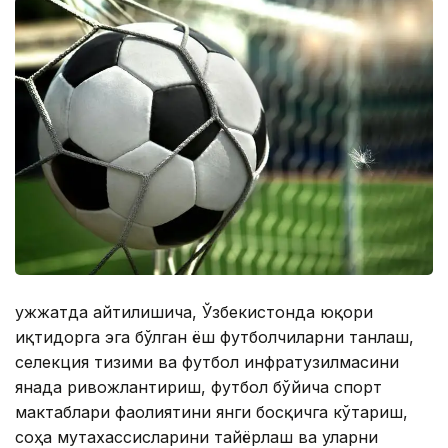
Ҳужжатда айтилишича, Ўзбекистонда юқори
иқтидорга эга бўлган ёш футболчиларни танлаш,
селекция тизими ва футбол инфратузилмасини
янада ривожлантириш, футбол бўйича спорт
мактаблари фаолиятини янги босқичга кўтариш,
соҳа мутахассисларини тайёрлаш ва уларни