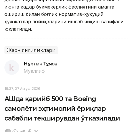
июнга қадар букмекерлик фаолиятини амалга
ошириш билан боғлиқ норматив-ҳуқуқий
ҳужжатлар лойиҳаларини ишлаб чиқиш вазифаси
юклатилди.
Жаҳон янгиликлари
Нұрлан Тұяқов
Муаллиф
19:37, 07 Август 2026
АҚШда қарийб 500 та Boeing
самолёти эҳтимолий ёриқлар
сабабли текширувдан ўтказилади