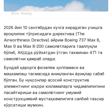
Фото: Boeing
2026 йил 10 сентябрдан кучга кирадиган учишга
яроқлилик тўғрисидаги директива (The
Airworthiness Directive) айрим Boeing 737 Max 8,
Max 9 ва Max 8-200 самолётларига тааллуқли
бўлиб, АҚШда рўйхатдан ўтган тахминан 471 та
самолётни қамраб олади.
Бундай қарорга фюзеляж қопламаси ва
маҳкамлаш тасмасида аниқланган ёриқлар сабаб
бўлган. Бу нуқсонлар асосий конструктив
элементнинг юқори юкламаларга чидамлилигини
пасайтириши ва самолётнинг умумий
конструкциявий мустаҳкамлигига салбий таъсир
кўрсатиши мумкин.