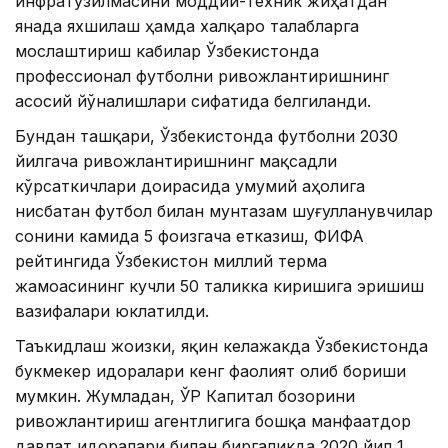
инфратузилмасини моддий-техник жиҳатдан
янада яхшилаш ҳамда халқаро талабларга
мослаштириш кабилар Ўзбекистонда
профессионал футболни ривожлантиришнинг
асосий йўналишлари сифатида белгиланди.
Бундан ташқари, Ўзбекистонда футболни 2030
йилгача ривожлантиришнинг мақсадли
кўрсаткичлари доирасида умумий аҳолига
нисбатан футбол билан мунтазам шуғулланувчилар
сонини камида 5 фоизгача етказиш, ФИФА
рейтингида Ўзбекистон миллий терма
жамоасининг кучли 50 таликка киришига эришиш
вазифалари юклатилди.
Таъкидлаш жоизки, яқин келажакда Ўзбекистонда
букмекер идоралари кенг фаолият олиб бориши
мумкин. Жумладан, ЎР Капитал бозорини
ривожлантириш агентлигига бошқа манфаатдор
давлат идоралари билан биргаликда 2020 йил 1