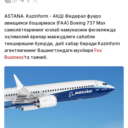
ASTANA. Kazinform - АҚШ Федерал фуқаро
авиацияси бошқармаси (FAA) Boeing 737 Max
самолётларининг юзлаб намунасини фюзеляжда
эҳтимолий ёриқлар мавжудлиги сабабли
текширишни буюрди, деб хабар беради Kazinform
агентлигининг Вашингтондаги мухбири
Fox
Business
'га таяниб.