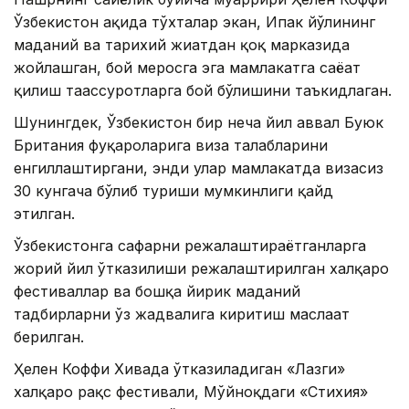
Ўзбекистон ҳақида тўхталар экан, Ипак йўлининг
маданий ва тарихий жиҳатдан қоқ марказида
жойлашган, бой меросга эга мамлакатга саёҳат
қилиш таассуротларга бой бўлишини таъкидлаган.
Шунингдек, Ўзбекистон бир неча йил аввал Буюк
Британия фуқароларига виза талабларини
енгиллаштиргани, энди улар мамлакатда визасиз
30 кунгача бўлиб туриши мумкинлиги қайд
этилган.
Ўзбекистонга сафарни режалаштираётганларга
жорий йил ўтказилиши режалаштирилган халқаро
фестиваллар ва бошқа йирик маданий
тадбирларни ўз жадвалига киритиш маслаҳат
берилган.
Ҳелен Коффи Хивада ўтказиладиган «Лазги»
халқаро рақс фестивали, Мўйноқдаги «Стихия»