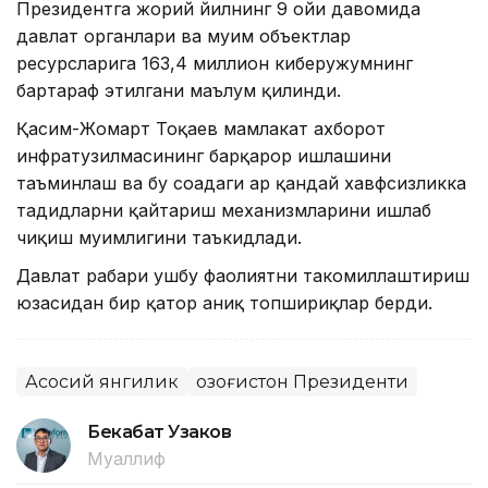
Президентга жорий йилнинг 9 ойи давомида
давлат органлари ва муҳим объектлар
ресурсларига 163,4 миллион киберҳужумнинг
бартараф этилгани маълум қилинди.
Қасим-Жомарт Тоқаев мамлакат ахборот
инфратузилмасининг барқарор ишлашини
таъминлаш ва бу соҳадаги ҳар қандай хавфсизликка
таҳдидларни қайтариш механизмларини ишлаб
чиқиш муҳимлигини таъкидлади.
Давлат раҳбари ушбу фаолиятни такомиллаштириш
юзасидан бир қатор аниқ топшириқлар берди.
Асосий янгилик
Қозоғистон Президенти
Бекабат Узаков
Муаллиф