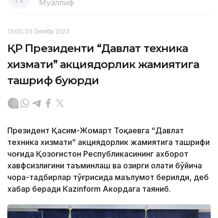
Муаллиф
13:00, 03 Октябр 2023
ҚР Президенти “Давлат техника
хизмати” акциядорлик жамиятига
ташриф буюрди
Президент Қасим-Жомарт Тоқаевга “Давлат
техника хизмати” акциядорлик жамиятига ташрифи
чоғида Қозоғистон Республикасининг ахборот
хавфсизлигини таъминлаш ва ҳозирги ҳолати бўйича
чора-тадбирлар тўғрисида маълумот берилди, деб
хабар беради Каzinform Акордага таяниб.