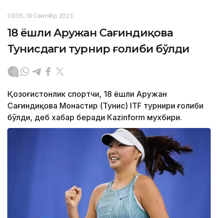
09:05, 18 Сентябр 2023
18 ёшли Аружан Сағиндиқова
Тунисдаги турнир ғолиби бўлди
Қозоғистонлик спортчи, 18 ёшли Аружан
Сағиндиқова Монастир (Тунис) ITF турнири ғолиби
бўлди, деб хабар беради Каzinform мухбири.