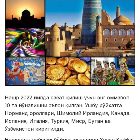
Нашр 2022 йилда саёҳат қилиш учун энг оммабоп
10 та йўналишни эълон қилган. Ушбу рўйхатга
Норманд ороллари, Шимолий Ирландия, Канада,
Испания, Италия, Туркия, Миср, Бутан ва
Ўзбекистон киритилди.
Нашрнинг сайёҳлик бўйича муҳаррири Ҳелен Коффи