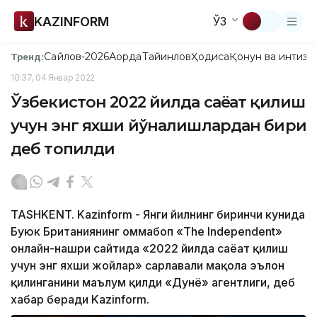
KAZINFORM
ЎЗ
Сайлов-2026
Ақорда
Тайинлов
Ҳодиса
Қонун ва интизо
Тренд:
10:37, 04 Январ 2022
Ўзбекистон 2022 йилда саёҳат қилиш
учун энг яхши йўналишлардан бири
деб топилди
TASHKENT. Kazinform - Янги йилнинг биринчи кунида
Буюк Британиянинг оммабоп «The Independent»
онлайн-нашри сайтида «2022 йилда саёҳат қилиш
учун энг яхши жойлар» сарлавҳали мақола эълон
қилинганини маълум қилди «Дунё» агентлиги, деб
хабар беради Kazinform.