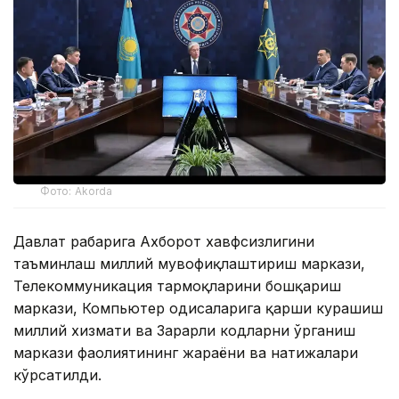
Фото: Akorda
Давлат раҳбарига Ахборот хавфсизлигини
таъминлаш миллий мувофиқлаштириш маркази,
Телекоммуникация тармоқларини бошқариш
маркази, Компьютер ҳодисаларига қарши курашиш
миллий хизмати ва Зарарли кодларни ўрганиш
маркази фаолиятининг жараёни ва натижалари
кўрсатилди.