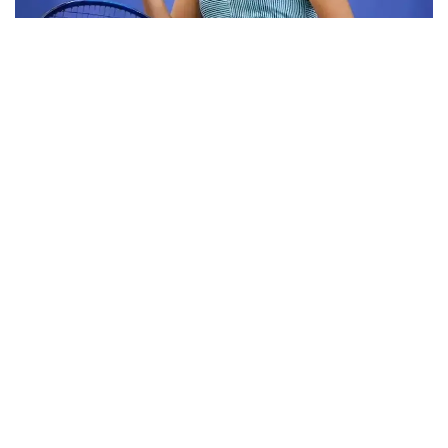
Фото: ktf.kz
Дунёнинг 829-ракеткаси, ушбу мусобақанинг 3-
ракеткаси А. Саөиндиыова финалда жаҳон
рейтингида 1253-ўринни эгаллаб турган
ҳиндистонлик Вайшнави Адкарга қарши
чемпионлик учун кураш олиб борди.
Биринчи партия кескин курашлар остида ўтди,
Аружан тай-брейкда муваффақиятли ўйнади - 7:6
(8:6).
Иккинчи сетда қозоғистонлик ёш теннисчи
рақибига ҳеч қандай имконият қолдирмади - 6:0.
Шу тариқа Аружан Сағиндиқова муҳим ғалабага