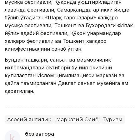
мусиқа фестивали, Қўқонда уюштириладиган
лаванда фестивали, Самарқандда ҳар икки йилда
бўлиб ўтадиган «Шарқ тароналари» халқаро
мусиқа фестивали, Тошкент ва Бухородаги «Ипак
йўли» адабий фестивали, Қўқон ҳунармандлар
халқаро фестивали ва Тошкент халқаро
кинофестивалини санаб ўтган.
Бундан ташқари, санъат ва меъморчилик
ихлосмандлари эътибори бу йил очилиши
кутилаётган Ислом цивилизацияси маркази ва
қайта таъмирланган Давлат санъат музейига ҳам
қаратилган.
Асосий янгилик
Марказий Осиё
Туризм
без автора