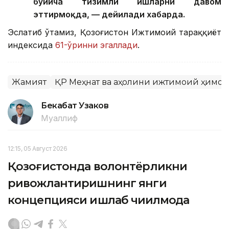
бўйича тизимли ишларни давом
эттирмоқда, — дейилади хабарда.
Эслатиб ўтамиз, Қозоғистон Ижтимоий тараққиёт
индексида
61-ўринни эгаллади
.
Жамият
ҚР Меҳнат ва аҳолини ижтимоий ҳимо
Бекабат Узаков
Муаллиф
12:15, 05 Август 2026
Қозоғистонда волонтёрликни
ривожлантиришнинг янги
концепцияси ишлаб чиқилмоқда