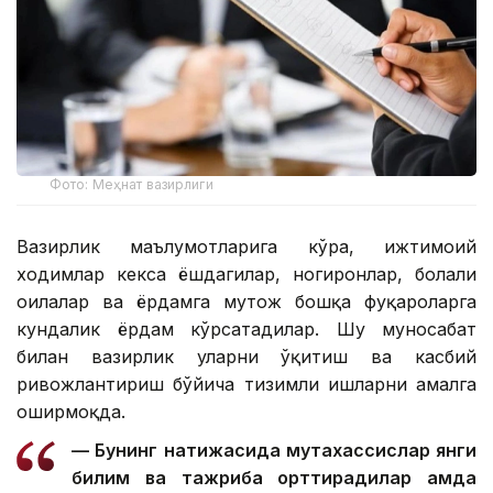
Фото: Меҳнат вазирлиги
Вазирлик маълумотларига кўра, ижтимоий
ходимлар кекса ёшдагилар, ногиронлар, болали
оилалар ва ёрдамга муҳтож бошқа фуқароларга
кундалик ёрдам кўрсатадилар. Шу муносабат
билан вазирлик уларни ўқитиш ва касбий
ривожлантириш бўйича тизимли ишларни амалга
оширмоқда.
— Бунинг натижасида мутахассислар янги
билим ва тажриба орттирадилар ҳамда