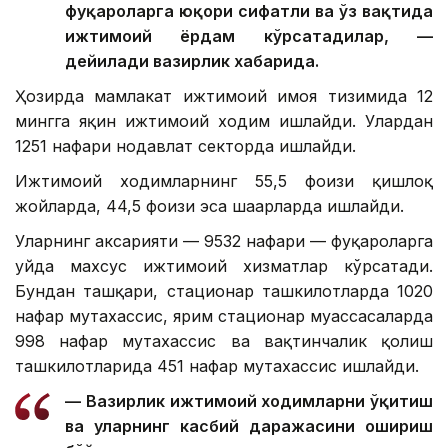
фуқароларга юқори сифатли ва ўз вақтида
ижтимоий ёрдам кўрсатадилар, —
дейилади вазирлик хабарида.
Ҳозирда мамлакат ижтимоий ҳимоя тизимида 12
мингга яқин ижтимоий ходим ишлайди. Улардан
1251 нафари нодавлат секторда ишлайди.
Ижтимоий ходимларнинг 55,5 фоизи қишлоқ
жойларда, 44,5 фоизи эса шаҳарларда ишлайди.
Уларнинг аксарияти — 9532 нафари — фуқароларга
уйда махсус ижтимоий хизматлар кўрсатади.
Бундан ташқари, стационар ташкилотларда 1020
нафар мутахассис, ярим стационар муассасаларда
998 нафар мутахассис ва вақтинчалик қолиш
ташкилотларида 451 нафар мутахассис ишлайди.
— Вазирлик ижтимоий ходимларни ўқитиш
ва уларнинг касбий даражасини ошириш