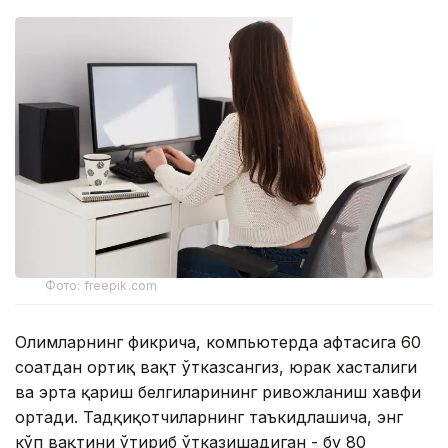
Фото: freepik.com
Олимларнинг фикрича, компьютерда ҳафтасига 60
соатдан ортиқ вақт ўтказсангиз, юрак хасталиги
ва эрта қариш белгиларининг ривожланиш хавфи
ортади. Тадқиқотчиларнинг таъкидлашича, энг
кўп вақтини ўтириб ўтказишадиган - бу 80