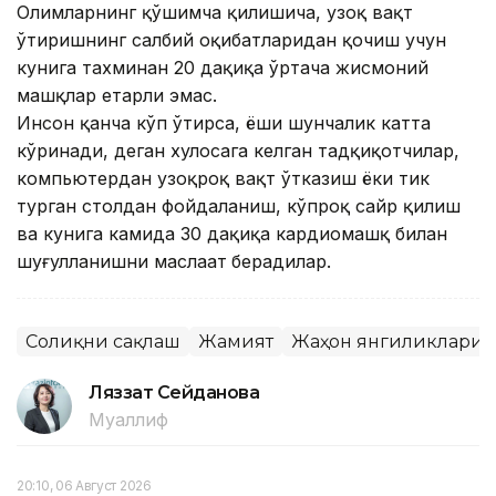
Олимларнинг қўшимча қилишича, узоқ вақт
ўтиришнинг салбий оқибатларидан қочиш учун
кунига тахминан 20 дақиқа ўртача жисмоний
машқлар етарли эмас.
Инсон қанча кўп ўтирса, ёши шунчалик катта
кўринади, деган хулосага келган тадқиқотчилар,
компьютердан узоқроқ вақт ўтказиш ёки тик
турган столдан фойдаланиш, кўпроқ сайр қилиш
ва кунига камида 30 дақиқа кардиомашқ билан
шуғулланишни маслаҳат
берадилар.
Соғлиқни сақлаш
Жамият
Жаҳон янгиликлари
Ляззат Сейданова
Муаллиф
20:10, 06 Август 2026