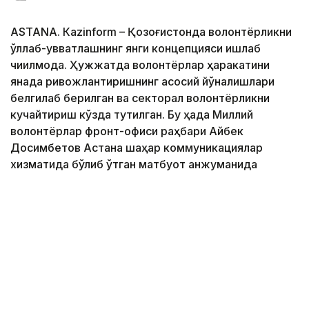
ASTANА. Кazinform – Қозоғистонда волонтёрликни
қўллаб-қувватлашнинг янги концепцияси ишлаб
чиқилмоқда. Ҳужжатда волонтёрлар ҳаракатини
янада ривожлантиришнинг асосий йўналишлари
белгилаб берилган ва секторал волонтёрликни
кучайтириш кўзда тутилган. Бу ҳақда Миллий
волонтёрлар фронт-офиси раҳбари Айбек
Досимбетов Астана шаҳар коммуникациялар
хизматида бўлиб ўтган матбуот анжуманида
маълум қилди.