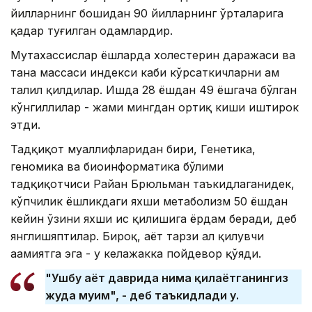
йилларнинг бошидан 90 йилларнинг ўрталарига
қадар туғилган одамлардир.
Мутахассислар ёшларда холестерин даражаси ва
тана массаси индекси каби кўрсаткичларни ҳам
таҳлил қилдилар. Ишда 28 ёшдан 49 ёшгача бўлган
кўнгиллилар - жами мингдан ортиқ киши иштирок
этди.
Тадқиқот муаллифларидан бири, Генетика,
геномика ва биоинформатика бўлими
тадқиқотчиси Райан Брюльман таъкидлаганидек,
кўпчилик ёшликдаги яхши метаболизм 50 ёшдан
кейин ўзини яхши ҳис қилишига ёрдам беради, деб
янглишяптилар. Бироқ, ҳаёт тарзи ҳал қилувчи
аҳамиятга эга - у келажакка пойдевор қўяди.
"Ушбу ҳаёт даврида нима қилаётганингиз
жуда муҳим", - деб таъкидлади у.