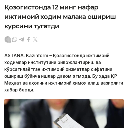
Қозоғистонда 12 минг нафар
ижтимоий ходим малака ошириш
курсини тугатди
ASTANА. Кazinform – Қозоғистонда ижтимоий
ходимлар институтини ривожлантириш ва
кўрсатилаётган ижтимоий хизматлар сифатини
ошириш бўйича ишлар давом этмоқда. Бу ҳақда ҚР
Меҳнат ва аҳолини ижтимоий ҳимоя қилиш вазирлиги
хабар берди.