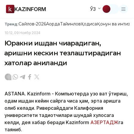
KAZINFORM
ЎЗ
Сайлов-2026
Ақорда
Тайинлов
Ҳодиса
Қонун ва интизо
Тренд:
10:12, 09 Ноябр 2024
Юракни ишдан чиқарадиган,
қаришни кескин тезлаштирадиган
хатолар аниқланди
ASTANA. Kazinform - Компьютерда узоқ вақт ўтириш,
одам ишдан кейин сайрга чиқса ҳам, эрта қаришга
олиб келади. Риверсайддаги Калифорния
университети тадқиқотчилари шундай хулосага
келди, дея хабар беради Kazinform
АЗЕРТАДЖ
га
таяниб.