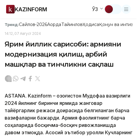
KAZINFORM
ЎЗ
Сайлов-2026
Ақорда
Тайинлов
Ҳодиса
Қонун ва интизо
Тренд:
14:12, 07 Август 2024
Ярим йиллик сарҳисоби: армияни
модернизация қилиш, ҳарбий
машқлар ва тинчликни сақлаш
ASTANA. Kazinform – Қозоғистон Мудофаа вазирлиги
2024 йилнинг биринчи ярмида жанговар
тайёргарлик режаси доирасида белгиланган барча
вазифаларни бажарди. Армия фаолиятнинг барча
соҳаларида босқичма-босқич ривожланишда
давом этмоқда. Асосий эътибор Қуролли Кучларнинг