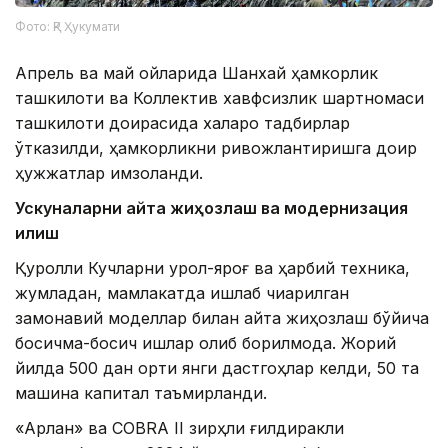
Фото: ҚР Ҳукумати
Апрель ва май ойларида Шанхай ҳамкорлик
ташкилоти ва Коллектив хавфсизлик шартномаси
ташкилоти доирасида халқаро тадбирлар
ўтказилди, ҳамкорликни ривожлантиришга доир
ҳужжатлар имзоланди.
Ускуналарни қайта жиҳозлаш ва модернизация
қилиш
Қуролли Кучларни қурол-яроғ ва ҳарбий техника,
жумладан, мамлакатда ишлаб чиқарилган
замонавий моделлар билан қайта жиҳозлаш бўйича
босқичма-босқич ишлар олиб борилмоқда. Жорий
йилда 500 дан ортиқ янги дастгоҳлар келди, 50 та
машина капитал таъмирланди.
«Арлан» ва COBRA II зирҳли ғилдиракли