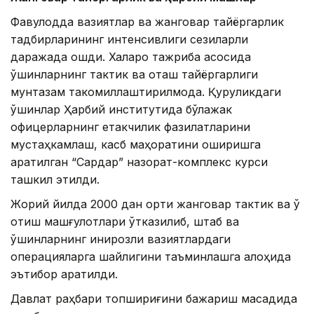
Фавқулодда вазиятлар ва жанговар тайёргарлик
тадбирларининг интенсивлиги сезиларли
даражада ошди. Халқаро тажриба асосида
қўшинларнинг тактик ва оташ тайёргарлиги
мунтазам такомиллаштирилмоқда. Қуруқликдаги
қўшинлар Ҳарбий институтида бўлажак
офицерларнинг етакчилик фазилатларини
мустаҳкамлаш, касб маҳоратини оширишга
қаратилган “Сардар” назорат-комплекс курси
ташкил этилди.
Жорий йилда 2000 дан ортиқ жанговар тактик ва ўқ
отиш машғулотлари ўтказилиб, штаб ва
қўшинларнинг инқирозли вазиятлардаги
операцияларга шайлигини таъминлашга алоҳида
эътибор қаратилди.
Давлат раҳбари топшириғини бажариш мақсадида