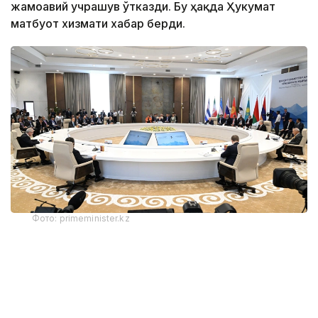
жамоавий учрашув ўтказди. Бу ҳақда Ҳукумат
матбуот хизмати хабар берди.
Фото: primeminister.kz
Қозоғистон Бош вазири Олжас Бектенов Қирғиз
Республикаси Президенти Садир Жапаровга
Қозоғистон Республикаси Президенти Қасим-
Жомарт Тоқаевнинг самимий саломи ва эзгу