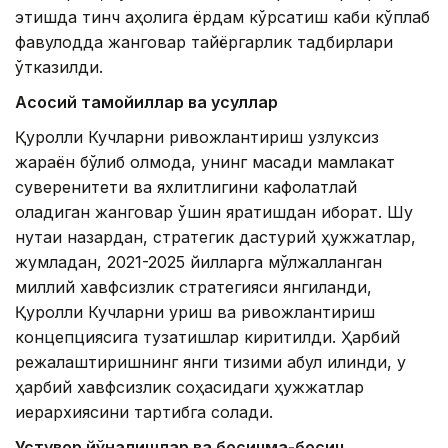
этишда тинч аҳолига ёрдам кўрсатиш каби кўплаб
фавқулодда жанговар тайёргарлик тадбирлари
ўтказилди.
Асосий тамойиллар ва усуллар
Қуролли Кучларни ривожлантириш узлуксиз
жараён бўлиб қолмоқда, унинг мақсади мамлакат
суверенитети ва яхлитлигини кафолатлай
оладиган жанговар қўшин яратишдан иборат. Шу
нуқтаи назардан, стратегик дастурий ҳужжатлар,
жумладан, 2021-2025 йилларга мўлжалланган
миллий хавфсизлик стратегияси янгиланди,
Қуролли Кучларни қуриш ва ривожлантириш
концепциясига тузатишлар киритилди. Ҳарбий
режалаштиришнинг янги тизими қабул қилинди, у
ҳарбий хавфсизлик соҳасидаги ҳужжатлар
иерархиясини тартибга солади.
Устувор йўналишлар ва босқичма-босқич