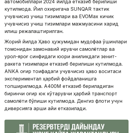
автомобиллари 2024 йилда етказиб берилиши
кутилмоқда. Йил охиригача SUNQAR тактик
учувчисиз учиш тизимлари ва EVOMax кичик
учувчисиз учиш тизимлари мажмуасини харид
қилиш режалаштирилган.
Жорий йилда Ҳаво ҳужумидан мудофаа қўшинлари
томонидан замонавий қирувчи самолётлар ва
қурол-яроғ синфидаги юқори аниқликдаги зенит-
ракета тизимлари етказиб берилиши кутилмоқда.
ANKA оғир тоифадаги учувчисиз ҳаво воситаси
экспериментал ҳарбий фойдаланишга
топширилмоқда. А400М етказиб бериладиган
биринчи оғир юк кўтарувчи ҳарбий транспорт
самолёти бўлиши кутилмоқда. Денгиз флоти учун
диверсияга қарши қайиқ етказилади.