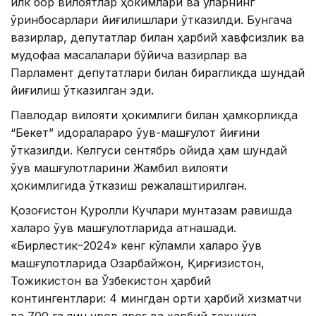
илк бор вилоятлар ҳокимлари ва уларнинг
ўринбосарлари йиғилишлари ўтказилди. Бунгача
вазирлар, депутатлар билан ҳарбий хавфсизлик ва
мудофаа масалалари бўйича вазирлар ва
Парламент депутатлари билан бирагликда шундай
йиғилиш ўтказилган эди.
Павлодар вилояти ҳокимлиги билан ҳамкорликда
“Бекет” идоралараро ўқув-машғулот йиғини
ўтказилди. Келгуси сентябрь ойида ҳам шундай
ўқув машғулотларини Жамбил вилояти
ҳокимлигида ўтказиш режалаштирилган.
Қозоғистон Қуролли Кучлари мунтазам равишда
халқаро ўқув машғулотларида қатнашади.
«Бирлестик–2024» кенг кўламли халқаро ўқув
машғулотларида Озарбайжон, Қирғизистон,
Тожикистон ва Ўзбекистон ҳарбий
контингентлари: 4 мингдан ортиқ ҳарбий хизматчи