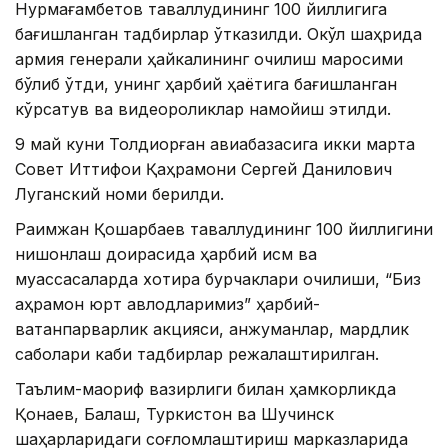
Нурмағамбетов таваллудининг 100 йиллигига
бағишланган тадбирлар ўтказилди. Оқкўл шаҳрида
армия генерали ҳайкалининг очилиш маросими
бўлиб ўтди, унинг ҳарбий ҳаётига бағишланган
кўрсатув ва видеороликлар намойиш этилди.
9 май куни Толдиқорған авиабазасига икки марта
Совет Иттифоқи Қаҳрамони Сергей Данилович
Луганский номи берилди.
Рақимжан Қошқарбаев таваллудининг 100 йиллигини
нишонлаш доирасида ҳарбий қисм ва
муассасаларда хотира бурчаклари очилиши, “Биз
қаҳрамон юрт авлодларимиз” ҳарбий-
ватанпарварлик акцияси, анжуманлар, мардлик
сабоқлари каби тадбирлар режалаштирилган.
Таълим-маориф вазирлиги билан ҳамкорликда
Қонаев, Балқаш, Туркистон ва Шучинск
шаҳарларидаги соғломлаштириш марказларида