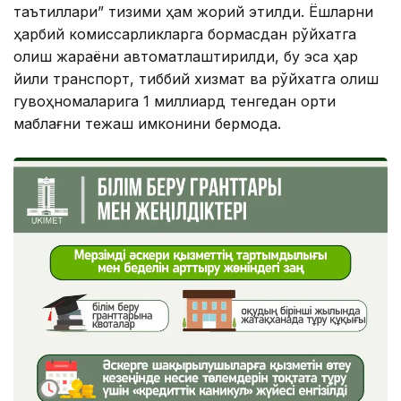
таътиллари” тизими ҳам жорий этилди. Ёшларни
ҳарбий комиссарликларга бормасдан рўйхатга
олиш жараёни автоматлаштирилди, бу эса ҳар
йили транспорт, тиббий хизмат ва рўйхатга олиш
гувоҳномаларига 1 миллиард тенгедан ортиқ
маблағни тежаш имконини бермоқда.