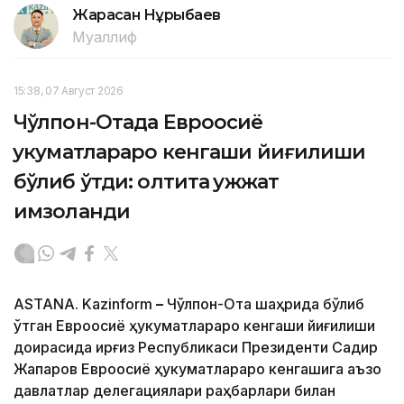
Жарасқан Нұрыбаев
Муаллиф
15:38, 07 Август 2026
Чўлпон-Отада Евроосиё
ҳукуматлараро кенгаши йиғилиши
бўлиб ўтди: олтита ҳужжат
имзоланди
ASTANA. Kazinform
–
Чўлпон-Ота шаҳрида бўлиб
ўтган Евроосиё ҳукуматлараро кенгаши йиғилиши
доирасида Қирғиз Республикаси Президенти Садир
Жапаров Евроосиё ҳукуматлараро кенгашига аъзо
давлатлар делегациялари раҳбарлари билан