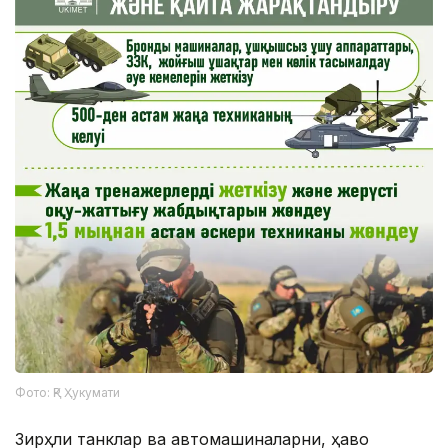
Фото: ҚР Ҳукумати
Зирҳли танклар ва автомашиналарни, ҳаво