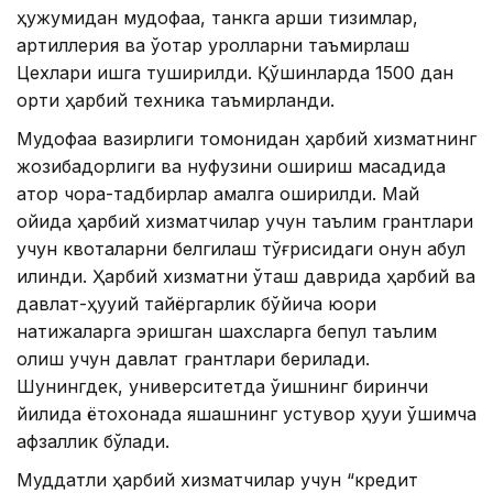
ҳужумидан мудофаа, танкга қарши тизимлар,
артиллерия ва ўқотар қуролларни таъмирлаш
Цехлари ишга туширилди. Қўшинларда 1500 дан
ортиқ ҳарбий техника таъмирланди.
Мудофаа вазирлиги томонидан ҳарбий хизматнинг
жозибадорлиги ва нуфузини ошириш мақсадида
қатор чора-тадбирлар амалга оширилди. Май
ойида ҳарбий хизматчилар учун таълим грантлари
учун квоталарни белгилаш тўғрисидаги қонун қабул
қилинди. Ҳарбий хизматни ўташ даврида ҳарбий ва
давлат-ҳуқуқий тайёргарлик бўйича юқори
натижаларга эришган шахсларга бепул таълим
олиш учун давлат грантлари берилади.
Шунингдек, университетда ўқишнинг биринчи
йилида ётоқхонада яшашнинг устувор ҳуқуқи қўшимча
афзаллик бўлади.
Муддатли ҳарбий хизматчилар учун “кредит