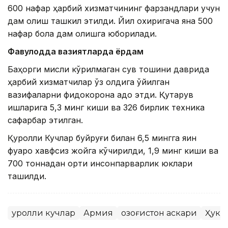
600 нафар ҳарбий хизматчининг фарзандлари учун
дам олиш ташкил этилди. Йил охиригача яна 500
нафар бола дам олишга юборилади.
Фавқулодда вазиятларда ёрдам
Баҳорги мисли кўрилмаган сув тошқини даврида
ҳарбий хизматчилар ўз олдига қўйилган
вазифаларни фидокорона адо этди. Қутқарув
ишларига 5,3 минг киши ва 326 бирлик техника
сафарбар этилган.
Қуролли Кучлар буйруғи билан 6,5 мингга яқин
фуқаро хавфсиз жойга кўчирилди, 1,9 минг киши ва
700 тоннадан ортиқ инсонпарварлик юклари
ташилди.
Қуролли кучлар
Армия
Қозоғистон аскари
Ҳуку