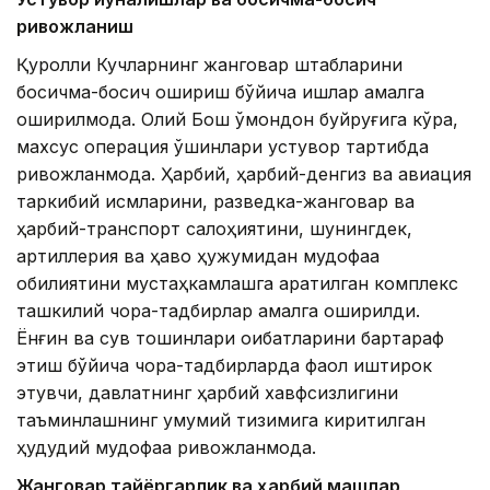
ривожланиш
Қуролли Кучларнинг жанговар штабларини
босқичма-босқич ошириш бўйича ишлар амалга
оширилмоқда. Олий Бош қўмондон буйруғига кўра,
махсус операция қўшинлари устувор тартибда
ривожланмоқда. Ҳарбий, ҳарбий-денгиз ва авиация
таркибий қисмларини, разведка-жанговар ва
ҳарбий-транспорт салоҳиятини, шунингдек,
артиллерия ва ҳаво ҳужумидан мудофаа
қобилиятини мустаҳкамлашга қаратилган комплекс
ташкилий чора-тадбирлар амалга оширилди.
Ёнғин ва сув тошқинлари оқибатларини бартараф
этиш бўйича чора-тадбирларда фаол иштирок
этувчи, давлатнинг ҳарбий хавфсизлигини
таъминлашнинг умумий тизимига киритилган
ҳудудий мудофаа ривожланмоқда.
Жанговар тайёргарлик ва ҳарбий машқлар