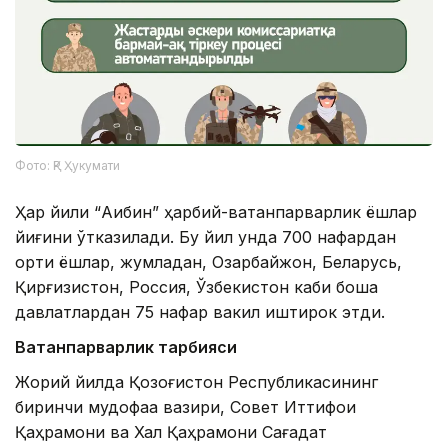
Фото: ҚР Ҳукумати
Ҳар йили “Аибин” ҳарбий-ватанпарварлик ёшлар
йиғини ўтказилади. Бу йил унда 700 нафардан
ортиқ ёшлар, жумладан, Озарбайжон, Беларусь,
Қирғизистон, Россия, Ўзбекистон каби бошқа
давлатлардан 75 нафар вакил иштирок этди.
Ватанпарварлик тарбияси
Жорий йилда Қозоғистон Республикасининг
биринчи мудофаа вазири, Совет Иттифоқи
Қаҳрамони ва Халқ Қаҳрамони Сағадат