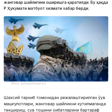
жанговар шайлигини оширишга қаратилди. Бу ҳақда
ҚР Ҳукумати матбуот хизмати хабар берди.
Фото: primeminister.kz
Шахсий таркиб томонидан режалаштирилган ўқув
машғулотлари, жанговар шайликни кутилмаганда
текшириш, сув тошқини оқибатларини бартараф