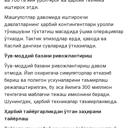
ва 700 га яқин қурол-яроғ ва ҳарбий техника
иштирок этди.
Машғулотлар давомида иштирокчи
давлатларнинг ҳарбий контингентлари қуролли
тўқнашувни тўхтатиш мақсадида қўшма операциялар
ўтказди. Тактик эпизодлар ерда, ҳавода ва
Каспий денгизи сувларида ўтказилади.
Ўқув-моддий базани ривожлантириш
Ўқув-моддий базани ривожлантириш давом
этмоқда. Йил охиригача симуляторлар етказиб
бериш ва полигон ускуналарини таъмирлаш
режалаштирилган, бу эса йилига 300 миллион
тенгегача маблағни тежаш имконини беради.
Шунингдек, ҳарбий техникалар таъмирланмоқда.
Ҳарбий тайёргарликдан ўтган заҳирани
тайёрлаш