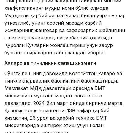
Тайёрланган ҳарбий заҳирани тайёрлаш миллий
хавфсизликнинг муҳим қисми бўлиб қолмоқда.
Муддатли ҳарбий хизматчилар билан учрашувлар
ўтказилиб, унинг асосий мақсади ҳарбий
қисмларнинг жанговар ва сафарбарлик шайлигини
ошириш, шунингдек, сафарбарлик ҳолатида
Қуролли Кучларни жойлаштириш учун зарур
бўлган захираларни тайёрлашдан иборат.
Халқаро ва тинчликни сақлаш хизмати
Сўнгги беш йил давомида Қозоғистон халқаро ва
тинчликпарварлик фаолиятини фаоллаштирди.
Мамлакат МДҲ давлатлари орасида БМТ
миссиясига мустақил мандат олган ягона
давлатдир. 2024 йил март ойида биринчи марта
Қозоғистон контингенти: 139 нафар ҳарбий
хизматчи, 26 қурол ва ҳарбий техника БМТ
миссияларида иштирок этиш учун Голан
тепаликларига жўнатилди.