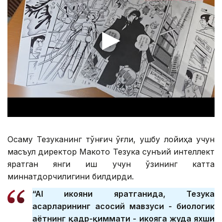
Осаму Тезуканинг тўнғич ўғли, ушбу лойиҳа учун
масъул директор Макото Тезука сунъий интеллект
яратган янги иш учун ўзининг катта
миннатдорчилигини билдирди.
“AI ҳикояни яратганида, Тезука
асарларининг асосий мавзуси - биологик
ҳаётнинг қадр-қиммати - ҳикояга жуда яхши