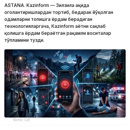
ASTANA. Kazinform — Зилзила ҳақида
огоҳлантиришлардан тортиб, бедарак йўқолган
одамларни топишга ёрдам берадиган
технологияларгача, Кazinform ҳаётни сақлаб
қолишга ёрдам бераётган рақамли воситалар
тўпламини тузди.
Фото: СИ