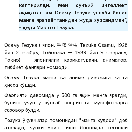
келтирилди. Мен сунъий интеллект
ҳақиқатан ҳам Осаму Тезука услуби билан
манга яратаётганидан жуда хурсандман”,
- деди Макото Тезука.
Осаму Тезука ( япон. 手塚 治虫 Tezuka Osamu, 1928
йил 3 ноябрь, Тойонака — 1989 йил 9 февраль,
Токио) — япониялик карикатурачи, аниматор,
тиббиёт фанлари номзоди.
Осаму Тезука манга ва аниме ривожига катта
ҳисса қўшди.
Фаолияти давомида у 500 га яқин манга яратди,
бунинг учун у кўплаб соврин ва мукофотларга
сазовор бўлди.
Тезука ўқувчилар томонидан "манга худоси" деб
аталади, чунки унинг иши Японияда тегишли