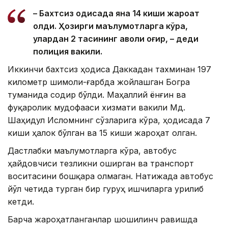
– Бахтсиз ҳодисада яна 14 киши жароҳат
олди. Ҳозирги маълумотларга кўра,
улардан 2 тасининг аҳволи оғир, – деди
полиция вакили.
Иккинчи бахтсиз ҳодиса Даккадан тахминан 197
километр шимоли-ғарбда жойлашган Богра
туманида содир бўлди. Маҳаллий ёнғин ва
фуқаролик мудофааси хизмати вакили Мд.
Шаҳидул Исломнинг сўзларига кўра, ҳодисада 7
киши ҳалок бўлган ва 15 киши жароҳат олган.
Дастлабки маълумотларга кўра, автобус
ҳайдовчиси тезликни оширган ва транспорт
воситасини бошқара олмаган. Натижада автобус
йўл четида турган бир гуруҳ ишчиларга урилиб
кетди.
Барча жароҳатланганлар шошилинч равишда