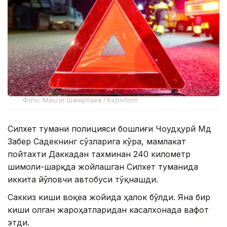
Фото: Мақсат Шағирбаев / Kazinform
Силхет тумани полицияси бошлиғи Чоудҳурй Мд
Забер Садекнинг сўзларига кўра, мамлакат
пойтахти Даккадан тахминан 240 километр
шимоли-шарқда жойлашган Силхет туманида
иккита йўловчи автобуси тўқнашди.
Саккиз киши воқеа жойида ҳалок бўлди. Яна бир
киши олган жароҳатларидан касалхонада вафот
этди.