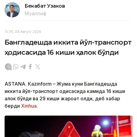
Бекабат Узаков
Муаллиф
11:36, 08 Август 2026
Бангладешда иккита йўл-транспорт
ҳодисасида 16 киши ҳалок бўлди
ASTANА. Кazinform – Жума куни Бангладешда
иккита йўл-транспорт ҳодисасида камида 16 киши
ҳалок бўлди ва 29 киши жароҳат олди, деб хабар
берди
Xinhua
.