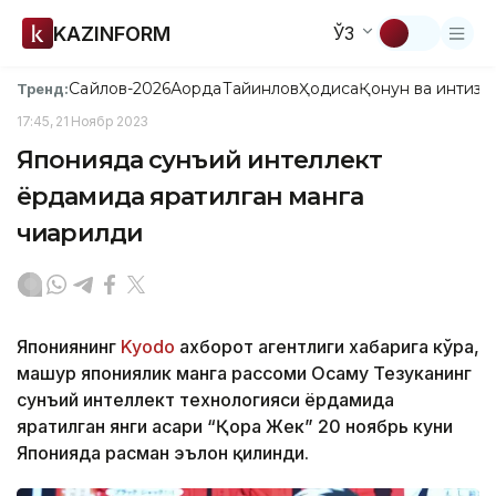
KAZINFORM
ЎЗ
Сайлов-2026
Ақорда
Тайинлов
Ҳодиса
Қонун ва интизо
Тренд:
17:45, 21 Ноябр 2023
Японияда сунъий интеллект
ёрдамида яратилган манга
чиқарилди
Япониянинг
Kyodo
ахборот агентлиги хабарига кўра,
машҳур япониялик манга рассоми Осаму Тезуканинг
сунъий интеллект технологияси ёрдамида
яратилган янги асари “Қора Жек” 20 ноябрь куни
Японияда расман эълон қилинди.