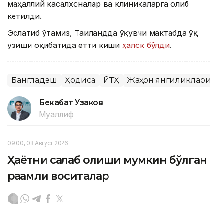
маҳаллий касалхоналар ва клиникаларга олиб
кетилди.
Эслатиб ўтамиз, Таиландда ўқувчи мактабда ўқ
узиши оқибатида етти киши
ҳалок бўлди
.
Бангладеш
Ҳодиса
ЙТҲ
Жаҳон янгиликлари
Бекабат Узаков
Муаллиф
09:00, 08 Август 2026
Ҳаётни сақлаб қолиши мумкин бўлган
рақамли воситалар