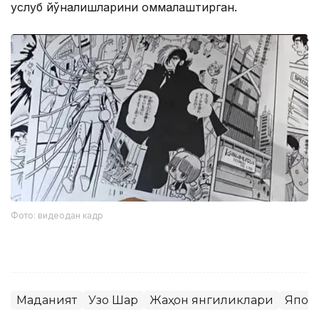
услуб йўналишларини оммалаштирган.
Фото: видеодан кадр
Маданият
Узоқ Шарқ
Жаҳон янгиликлари
Япон