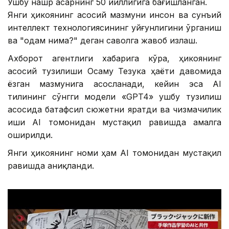
Ушбу нашр асарнинг 50 йиллигига бағишланган.
Янги ҳикоянинг асосий мазмуни инсон ва сунъий
интеллект технологиясининг уйғунлигини ўрганиш
ва "одам нима?" деган саволга жавоб излаш.
Ахборот агентлиги хабарига кўра, ҳикоянинг
асосий тузилиши Осаму Тезука ҳаёти давомида
ёзган мазмунига асосланади, кейин эса AI
тилининг сўнгги модели «GPT4» ушбу тузилиш
асосида батафсил сюжетни яратди ва чизмачилик
иши AI томонидан мустақил равишда амалга
оширилди.
Янги ҳикоянинг номи ҳам AI томонидан мустақил
равишда аниқланди.