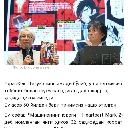
Фото: kyodonews.net
“Қора Жек” Тезуканинг ижоди бўлиб, у лицензиясиз
тиббиёт билан шуғулланадиган даҳо жарроҳ
ҳақида ҳикоя қилади.
Бу асар 50 йилдан бери тинимсиз нашр этилган.
Бу сафар "Машинанинг юраги - Heartbert Mark 2»
деб номланган янги ҳикоя 32 саҳифадан иборат.