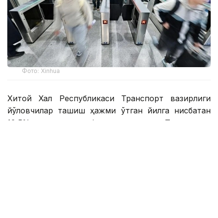
Фото: Xinhua
Хитой Халқ Республикаси Транспорт вазирлиги
йўловчилар ташиш ҳажми ўтган йилга нисбатан
10,5% га ошишини башорат қилмоқда. Ташишнинг
асосий қисми автомобиль транспорти ҳиссасига
тўғри келади: бу кўрсаткич 10,8% га ошиб, 268,75
миллион йўловчига етади.
Темир йўл ва авиация соҳаларида ҳам ижобий
динамика кутилмоқда — мос равишда 4,3% ва
6,4% ўсиш. Энг юқори йиллик ўсиш сув транспорти
сегментида бўлади — 28,1%.