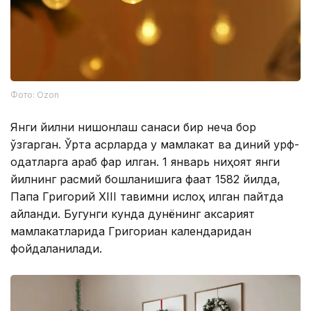
Фото: Ozon
Янги йилни нишонлаш санаси бир неча бор
ўзгарган. Ўрта асрларда у мамлакат ва диний урф-
одатларга қараб фарқ қилган. 1 январь ниҳоят янги
йилнинг расмий бошланишига фақат 1582 йилда,
Папа Григорий XIII тақвимни ислоҳ қилган пайтда
айланди. Бугунги кунда дунёнинг аксарият
мамлакатларида Григориан календаридан
фойдаланилади.