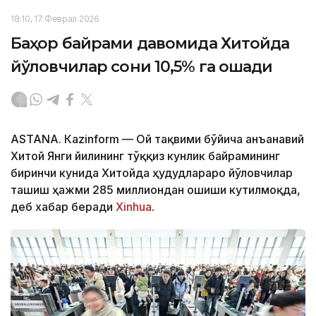
18:10, 17 Феврал 2026
Баҳор байрами давомида Хитойда
йўловчилар сони 10,5% га ошади
ASTANА. Кazinform — Ой тақвими бўйича анъанавий
Хитой Янги йилининг тўққиз кунлик байрамининг
биринчи кунида Хитойда ҳудудлараро йўловчилар
ташиш ҳажми 285 миллиондан ошиши кутилмоқда,
деб хабар беради
Xinhua
.