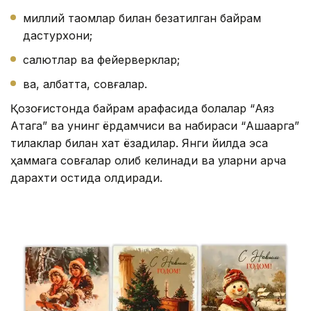
миллий таомлар билан безатилган байрам
дастурхони;
салютлар ва фейерверклар;
ва, албатта, совғалар.
Қозоғистонда байрам арафасида болалар “Аяз
Атага” ва унинг ёрдамчиси ва набираси “Ақшақарга”
тилаклар билан хат ёзадилар. Янги йилда эса
ҳаммага совғалар олиб келинади ва уларни арча
дарахти остида қолдиради.