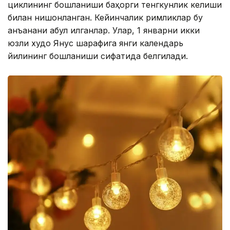
циклининг бошланиши баҳорги тенгкунлик келиши
билан нишонланган. Кейинчалик римликлар бу
анъанани қабул қилганлар. Улар, 1 январни икки
юзли худо Янус шарафига янги календарь
йилининг бошланиши сифатида белгилади.