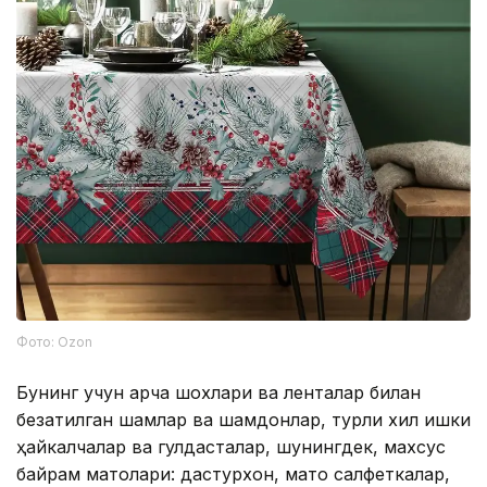
Фото: Ozon
Бунинг учун арча шохлари ва ленталар билан
безатилган шамлар ва шамдонлар, турли хил қишки
ҳайкалчалар ва гулдасталар, шунингдек, махсус
байрам матолари: дастурхон, мато салфеткалар,