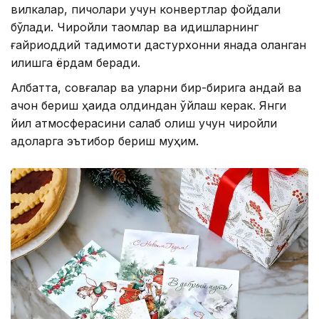
вилкалар, пичоқлари учун конвертлар фойдали
бўлади. Чиройли таомлар ва идишларнинг
ғайриоддий тақдимоти дастурхонни янада оқланган
қилишга ёрдам беради.
Албатта, совғалар ва уларни бир-бирига қандай ва
қачон бериш ҳақида олдиндан ўйлаш керак. Янги
йил атмосферасини сақлаб қолиш учун чиройли
қадоқларга эътибор бериш муҳим.