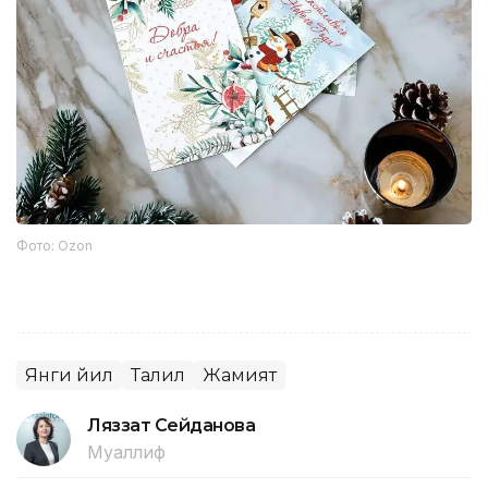
Фото: Ozon
Янги йил
Таҳлил
Жамият
Ляззат Сейданова
Муаллиф