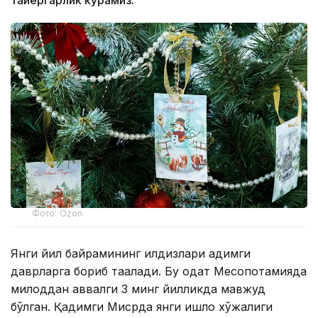
тайёргарлик кўрамиз.
Фото: Ozon
Янги йил байрамининг илдизлари қадимги
даврларга бориб тақалади. Бу одат Месопотамияда
милоддан аввалги 3 минг йилликда мавжуд
бўлган. Қадимги Мисрда янги қишлоқ хўжалиги