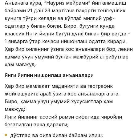
Анъанага кўра, “Науриз мейрами” йил алмашиш
байрами 21 дан 23 мартгача баҳорги тенгкунлик
кунига тўғри келади ва кўплаб миллий урф-
одатлар у билан боғлиқ. Бироқ, бугунги кунда
классик Янги йилни бутун дунё билан бир вақтда -
1 январга ўтар кечаси нишонлаш одатга киради.
Ҳар бир оиланинг ўзига хос анъаналари бор, лекин
ҳамма учун умумий бўлган мажбурий атрибутлар
ҳам мавжуд.
Янги йилни нишонлаш анъаналари
Ҳар бир мамлакат маданияти ва географик
жойлашувига қараб ўзига хос анъаналарга эга.
Бироқ, ҳамма учун умумий хусусиятлар ҳам
мавжуд:
Янги йилнинг асосий рамзи сифатида чиройли
безатилган арча дарахти;
дўстлар ва оила билан байрам қилиш;