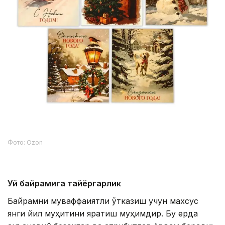
Фото: Ozon
Уй байрамига тайёргарлик
Байрамни муваффақиятли ўтказиш учун махсус
янги йил муҳитини яратиш муҳимдир. Бу ерда