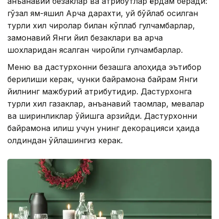
анъанавий безаклар ва атрибутлар ёрдам беради:
гўзал ям-яшил Арча дарахти, уй бўйлаб осилган
турли хил чироқлар билан кўплаб гулчамбарлар,
замонавий Янги йил безаклари ва арча
шохларидан ясалган чиройли гулчамбарлар.
Меню ва дастурхонни безашга алоҳида эътибор
берилиши керак, чунки байрамона байрам Янги
йилнинг мажбурий атрибутидир. Дастурхонга
турли хил газаклар, анъанавий таомлар, мевалар
ва ширинликлар қўйишга арзийди. Дастурхонни
байрамона қилиш учун унинг декорацияси ҳақида
олдиндан ўйлашингиз керак.