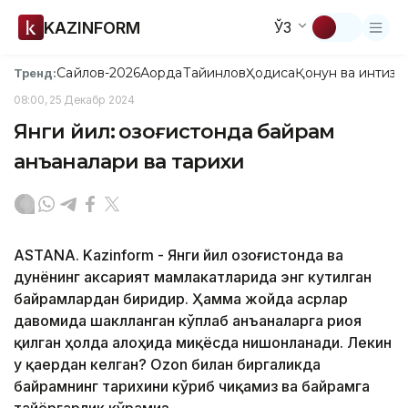
KAZINFORM
ЎЗ
Сайлов-2026
Ақорда
Тайинлов
Ҳодиса
Қонун ва интизо
Тренд:
08:00, 25 Декабр 2024
Янги йил: Қозоғистонда байрам
анъаналари ва тарихи
ASTANA. Kazinform - Янги йил Қозоғистонда ва
дунёнинг аксарият мамлакатларида энг кутилган
байрамлардан биридир. Ҳамма жойда асрлар
давомида шаклланган кўплаб анъаналарга риоя
қилган ҳолда алоҳида миқёсда нишонланади. Лекин
у қаердан келган? Ozon билан биргаликда
байрамнинг тарихини кўриб чиқамиз ва байрамга