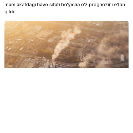
mamlakatdagi havo sifati bo‘yicha o‘z prognozini e’lon
qildi.
Фото: Pixabay
— 9-avgust kuni Aqto‘be, Almati, Astana va
kechasi Atirauda noqulay ob-havo sharoitlari