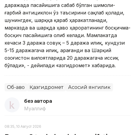
даражада пасайишига сабаб бўлган шимоли-
ғарбий антициклон ўз таъсирини сақлаб қолади,
шунингдек, шарққа қараб ҳаракатланади,
марказда ва шарқда ҳаво ҳароратининг босқичма-
босқич пасайишига олиб келади. Мамлакатда
кечаси 3 даража совуқ – 5 даража илиқ, кундузи
5-15 даражагача илиқ, Қарағанди ва Шарқий
Қозоғистон вилоятларида 20 даражагача иссиқ
бўлади», - дейилади «Қазгидромет» хабарида.
Об-ҳаво
Қазгидромет
Асосий янгилик
без автора
Муаллиф
08:35, 10 Август 2026