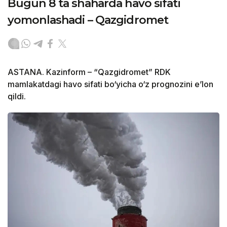
Bugun 8 ta shaharda havo sifati
yomonlashadi – Qazgidromet
ASTANA. Kazinform – “Qazgidromet” RDK
mamlakatdagi havo sifati bo‘yicha o‘z prognozini e’lon
qildi.