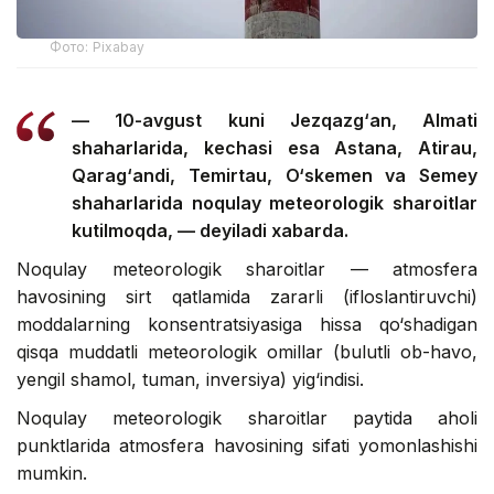
Фото: Pixabay
— 10-avgust kuni Jezqazg‘an, Almati
shaharlarida, kechasi esa Astana, Atirau,
Qarag‘andi, Temirtau, O‘skemen va Semey
shaharlarida noqulay meteorologik sharoitlar
kutilmoqda, — deyiladi xabarda.
Noqulay meteorologik sharoitlar — atmosfera
havosining sirt qatlamida zararli (ifloslantiruvchi)
moddalarning konsentratsiyasiga hissa qo‘shadigan
qisqa muddatli meteorologik omillar (bulutli ob-havo,
yengil shamol, tuman, inversiya) yig‘indisi.
Noqulay meteorologik sharoitlar paytida aholi
punktlarida atmosfera havosining sifati yomonlashishi
mumkin.