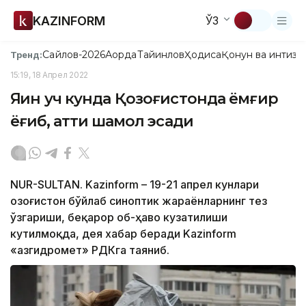
KAZINFORM
ЎЗ
Сайлов-2026
Ақорда
Тайинлов
Ҳодиса
Қонун ва интизо
Тренд:
15:19, 18 Апрел 2022
Яқин уч кунда Қозоғистонда ёмғир
ёғиб, қаттиқ шамол эсади
NUR-SULTAN. Kazinform – 19-21 апрел кунлари
Қозоғистон бўйлаб синоптик жараёнларнинг тез
ўзгариши, беқарор об-ҳаво кузатилиши
кутилмоқда, дея хабар беради Kazinform
«Қазгидромет» РДКга таяниб.