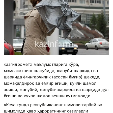
«Қазгидромет» маълумотларига кўра,
мамлакатнинг жанубида, жануби-шарқида ва
шарқида ёғингарчилик (асосан ёмғир) шаклда,
момақалдироқ ва ёмғир ёғиши, кучли шамол
эсиши, жанубий, жануби-шарқида ва шарқида дўл
ёғиши ва кучли шамол эсиши кутилмоқда.
«Кеча тунда республиканинг шимоли-ғарбий ва
шимолида ҳаво ҳароратининг сезиларли