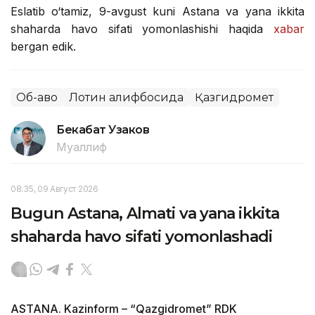
Eslatib o‘tamiz, 9-avgust kuni Astana va yana ikkita
shaharda havo sifati yomonlashishi haqida
xabar
bergan edik.
Об-ҳаво
Лотин алифбосида
Қазгидромет
Бекабат Узаков
Муаллиф
08:35, 09 Август 2026
Bugun Astana, Almati va yana ikkita
shaharda havo sifati yomonlashadi
ASTANA. Kazinform – “Qazgidromet” RDK