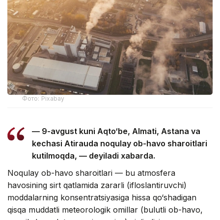
Фото: Pixabay
— 9-avgust kuni Aqto‘be, Almati, Astana va
kechasi Atirauda noqulay ob-havo sharoitlari
kutilmoqda, — deyiladi xabarda.
Noqulay ob-havo sharoitlari — bu atmosfera
havosining sirt qatlamida zararli (ifloslantiruvchi)
moddalarning konsentratsiyasiga hissa qo‘shadigan
qisqa muddatli meteorologik omillar (bulutli ob-havo,