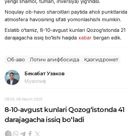
yengil shamol, tuman, inversiya) yig‘indisi.
Noqulay ob-havo sharoitlari paytida aholi punktlarida
atmosfera havosining sifati yomonlashishi mumkin.
Eslatib o‘tamiz, 8-10-avgust kunlari Qozog‘istonda 21
darajagacha issiq bo‘lishi haqida
xabar
bergan edik.
Об-ҳаво
Лотин алифбосида
Қазгидромет
Бекабат Узаков
Муаллиф
08:05, 08 Август 2026
8-10-avgust kunlari Qozog‘istonda 41
darajagacha issiq bo‘ladi