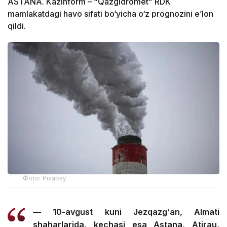
ASTANA. Kazinform – “Qazgidromet” RDK
mamlakatdagi havo sifati bo‘yicha o‘z prognozini e’lon
qildi.
Фото: Pixabay
— 10-avgust kuni Jezqazg‘an, Almati
shaharlarida, kechasi esa Astana, Atirau,