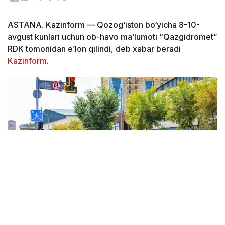
ASTANA. Kazinform — Qozog‘iston bo‘yicha 8-10-
avgust kunlari uchun ob-havo ma’lumoti “Qazgidromet”
RDK tomonidan e’lon qilindi, deb xabar beradi
Kazinform
.
Фото: Виктор Федюнин / Kazinform