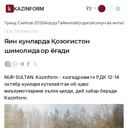
KAZINFORM
ЎЗ
Сайлов-2026
Ақорда
Тайинлов
Ҳодиса
Қонун ва интизо
Тренд:
13:30, 11 Октябр 2021
Яқин кунларда Қозоғистон
шимолида қор ёғади
NUR-SULTAN. Kazinform - «Қазгидромет» РДК 12-14
октябр кунлари кутилаётган об-ҳаво
маълумотларини эълон қилди, деб хабар беради
Kazinform.