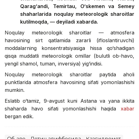
Qarag‘andi, Temirtau, O‘skemen va Semey
shaharlarida noqulay meteorologik sharoitlar
kutilmoqda, — deyiladi xabarda.
Noqulay meteorologik sharoitlar — atmosfera
havosining sirt qatlamida zararli (ifloslantiruvchi)
moddalarning konsentratsiyasiga hissa qo‘shadigan
qisqa muddatli meteorologik omillar (bulutli ob-havo,
yengil shamol, tuman, inversiya) yig‘indisi.
Noqulay meteorologik sharoitlar paytida aholi
punktlarida atmosfera havosining sifati yomonlashishi
mumkin.
Eslatib o‘tamiz, 9-avgust kuni Astana va yana ikkita
shaharda havo sifati yomonlashishi haqida
xabar
bergan edik.
Об-ҳаво
Лотин алифбосида
Қазгидромет