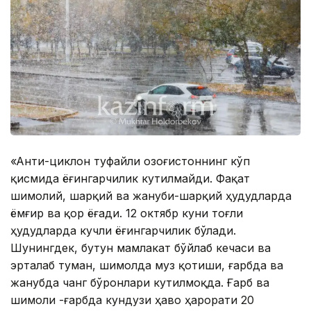
«Aнти-циклон туфайли Қозоғистоннинг кўп
қисмида ёғингарчилик кутилмайди. Фақат
шимолий, шарқий ва жануби-шарқий ҳудудларда
ёмғир ва қор ёғади. 12 октябр куни тоғли
ҳудудларда кучли ёғингарчилик бўлади.
Шунингдек, бутун мамлакат бўйлаб кечаси ва
эрталаб туман, шимолда муз қотиши, ғарбда ва
жанубда чанг бўронлари кутилмоқда. Ғарб ва
шимоли -ғарбда кундузи ҳаво ҳарорати 20