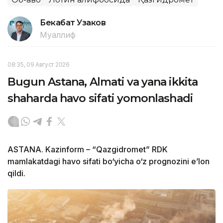
Бекабат Узаков
Муаллиф
08:35, 09 Август 2026
Bugun Astana, Almati va yana ikkita
shaharda havo sifati yomonlashadi
ASTANA. Kazinform – “Qazgidromet” RDK
mamlakatdagi havo sifati bo‘yicha o‘z prognozini e’lon
qildi.