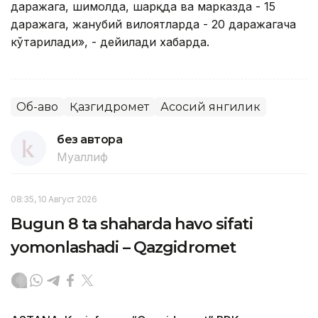
даражага, шимолда, шарқда ва марказда - 15
даражага, жанубий вилоятларда - 20 даражагача
кўтарилади», - дейилади хабарда.
Об-ҳаво
Қазгидромет
Асосий янгилик
без автора
Муаллиф
08:35, 10 Август 2026
Bugun 8 ta shaharda havo sifati
yomonlashadi – Qazgidromet