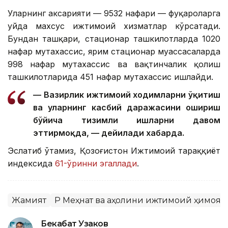
Уларнинг аксарияти — 9532 нафари — фуқароларга
уйда махсус ижтимоий хизматлар кўрсатади.
Бундан ташқари, стационар ташкилотларда 1020
нафар мутахассис, ярим стационар муассасаларда
998 нафар мутахассис ва вақтинчалик қолиш
ташкилотларида 451 нафар мутахассис ишлайди.
— Вазирлик ижтимоий ходимларни ўқитиш
ва уларнинг касбий даражасини ошириш
бўйича тизимли ишларни давом
эттирмоқда, — дейилади хабарда.
Эслатиб ўтамиз, Қозоғистон Ижтимоий тараққиёт
индексида
61-ўринни эгаллади
.
Жамият
ҚР Меҳнат ва аҳолини ижтимоий ҳимоя
Бекабат Узаков