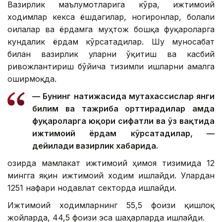
Вазирлик маълумотларига кўра, ижтимоий
ходимлар кекса ёшдагилар, ногиронлар, болали
оилалар ва ёрдамга муҳтож бошқа фуқароларга
кундалик ёрдам кўрсатадилар. Шу муносабат
билан вазирлик уларни ўқитиш ва касбий
ривожлантириш бўйича тизимли ишларни амалга
оширмоқда.
— Бунинг натижасида мутахассислар янги
билим ва тажриба орттирадилар ҳамда
фуқароларга юқори сифатли ва ўз вақтида
ижтимоий ёрдам кўрсатадилар, —
дейилади вазирлик хабарида.
Ҳозирда мамлакат ижтимоий ҳимоя тизимида 12
мингга яқин ижтимоий ходим ишлайди. Улардан
1251 нафари нодавлат секторда ишлайди.
Ижтимоий ходимларнинг 55,5 фоизи қишлоқ
жойларда, 44,5 фоизи эса шаҳарларда ишлайди.