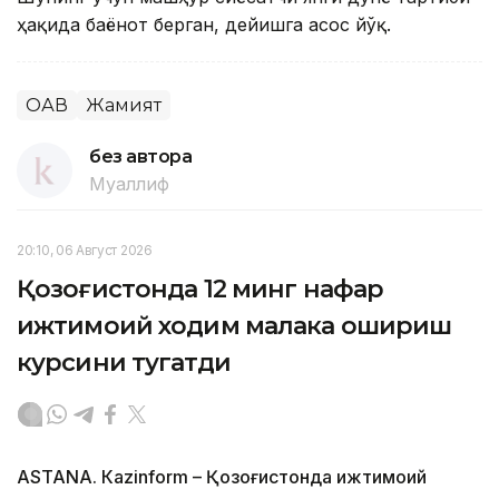
ҳақида баёнот берган, дейишга асос йўқ.
ОАВ
Жамият
без автора
Муаллиф
20:10, 06 Август 2026
Қозоғистонда 12 минг нафар
ижтимоий ходим малака ошириш
курсини тугатди
ASTANА. Кazinform – Қозоғистонда ижтимоий