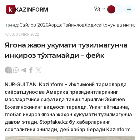
KAZINFORM
ЎЗ
Сайлов-2026
Ақорда
Тайинлов
Ҳодиса
Қонун ва интизо
Тренд:
10:53, 03 Июн 2022
Ягона жаҳон ҳукумати тузилмагунча
инқироз тўхтамайди – фейк
NUR-SULTAN. Kazinform – Ижтимоий тармоқларда
сиёсатшунос ва Америка президентларининг
маслаҳатчиси сифатида таништирилган Збигнев
Бжезинскининг видеоси тарқалди. Унинг айтишича,
глобал инқироз ягона жаҳон ҳукумати тузилмагунча
давом этади. Stopfake.kz бу хабарларнинг
сохталигини аниқлади, деб хабар беради Kazinform.