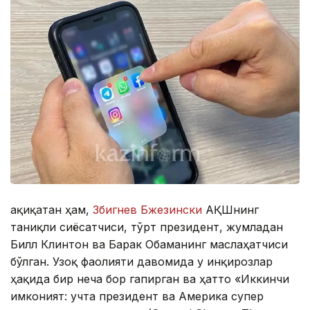
Ҳақиқатан ҳам,
Збигнев Бжезински
АҚШнинг
таниқли сиёсатчиси, тўрт президент, жумладан
Билл Клинтон ва Барак Обаманинг маслаҳатчиси
бўлган. Узоқ фаолияти давомида у инқирозлар
ҳақида бир неча бор гапирган ва ҳатто «Иккинчи
имконият: учта президент ва Америка супер