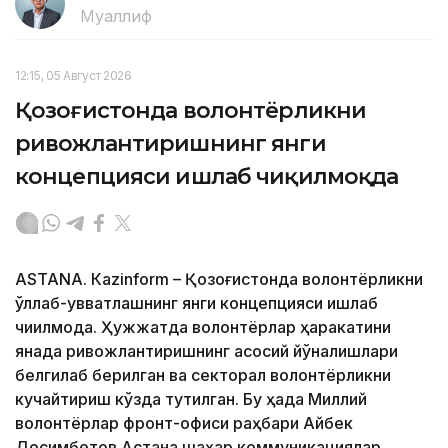
Муаллиф
12:15, 05 Август 2026
Қозоғистонда волонтёрликни
ривожлантиришнинг янги
концепцияси ишлаб чиқилмоқда
ASTANА. Кazinform – Қозоғистонда волонтёрликни
қўллаб-қувватлашнинг янги концепцияси ишлаб
чиқилмоқда. Ҳужжатда волонтёрлар ҳаракатини
янада ривожлантиришнинг асосий йўналишлари
белгилаб берилган ва секторал волонтёрликни
кучайтириш кўзда тутилган. Бу ҳақда Миллий
волонтёрлар фронт-офиси раҳбари Айбек
Досимбетов Астана шаҳар коммуникациялар