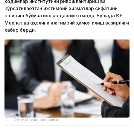
ходимлар институтини ривожлантириш ва
кўрсатилаётган ижтимоий хизматлар сифатини
ошириш бўйича ишлар давом этмоқда. Бу ҳақда ҚР
Меҳнат ва аҳолини ижтимоий ҳимоя қилиш вазирлиги
хабар берди.
Фото: Меҳнат вазирлиги