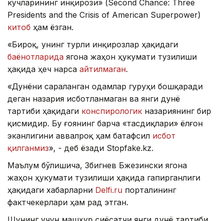
кучларининг инқирози» (Second Chance: Three
Presidents and the Crisis of American Superpower)
китоб
ҳам ёзган.
«Бироқ, унинг турли инқирозлар ҳақидаги
баёнотларида
ягона жаҳон ҳукумати тузилиши
ҳақида ҳеч нарса
айтилмаган
.
«Дунёни сараланган одамлар гуруҳи бошқаради
деган назария исботланмаган ва янги дунё
тартиби ҳақидаги
конспирологик
назариянинг бир
қисмидир. Бу ғоянинг барча «тасдиқлари» ёлғон
эканлигини аввалроқ ҳам батафсил
исбот
қилганмиз
», - деб ёзади Stopfake.kz.
Маълум бўлишича, Збигнев Бжезински ягона
жаҳон ҳукумати тузилиши ҳақида гапирганлиги
ҳақидаги хабарларни
Delfi.ru
порталининг
фактчекерлари ҳам рад этган.
Шунинг учун машҳур сиёсатчи янги дунё тартиби