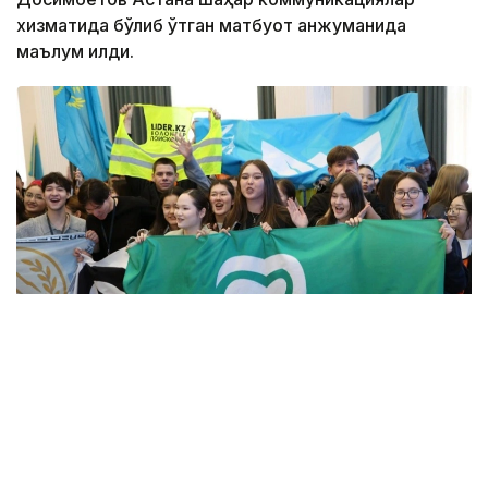
хизматида бўлиб ўтган матбуот анжуманида
маълум қилди.
Фото: Алмати ҳокимлиги
Унинг сўзларига кўра, концепцияга киритилган
муҳим йўналишлардан бири — секторал