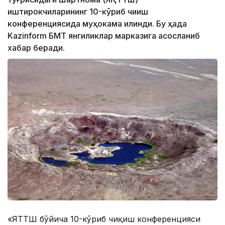
иштирокчиларининг 10-кўриб чиқиш
конференциясида муҳокама қилинди. Бу ҳақда
Kazinform БМТ янгиликлар марказига асосланиб
хабар беради.
«ЯҚТТШ бўйича 10-кўриб чиқиш конференцияси