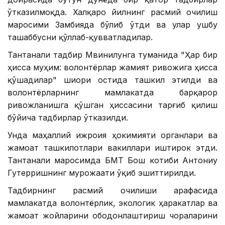
ўтказилмоқда. Халқаро йилнинг расмий очилиш
маросими Замбияда бўлиб ўтди ва улар ушбу
ташаббусни қўллаб-қувватладилар.
Тантанали тадбир Мвинилунга туманида "Ҳар бир
ҳисса муҳим: волонтёрлар жамият ривожига ҳисса
қўшадилар" шиори остида ташкил этилди ва
волонтёрларнинг мамлакатда барқарор
ривожланишга қўшган ҳиссасини тарғиб қилиш
бўйича тадбирлар ўтказилди.
Унда маҳаллий ижроия ҳокимияти органлари ва
жамоат ташкилотлари вакиллари иштирок этди.
Тантанали маросимда БМТ Бош котиби Антониу
Гутерришнинг мурожаати ўқиб эшиттирилди.
Тадбирнинг расмий очилиши арафасида
мамлакатда волонтёрлик, экологик ҳаракатлар ва
жамоат жойларини ободонлаштириш чораларини