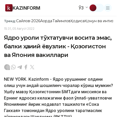
KAZINFORM
ЎЗ
Сайлов-2026
Ақорда
Тайинлов
Ҳодиса
Қонун ва интизо
Тренд:
15:31, 05 Август 2022
Ядро қуроли тўхтатувчи восита эмас,
балки ҳақиқий ёвузлик - Қозоғистон
ва Япония вакиллари
NEW YORK. Kazinform - Ядро урушининг олдини
олиш учун қандай шошилинч чоралар кўриш мумкин?
Ушбу мавзу Қозоғистоннин БМТдаги миссияси ва
Ернинг ядросиз келажагини фаол қўллаб-қувватловчи
Япониянинг йирик нодавлат ташкилоти «Сока
Гаккая» томонидан Ядро қуролини тарқатмаслик
тўғрисидаги Шартнома (ЯҚТТШ)