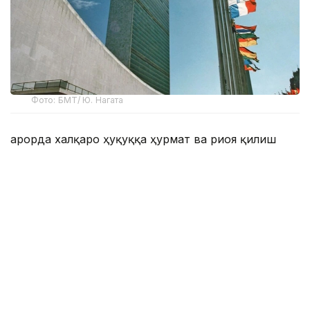
Фото: БМТ/ Ю. Нагата
Қарорда халқаро ҳуқуққа ҳурмат ва риоя қилиш
замонавий халқаро тизимнинг самарадорлиги,
олдиндан айтиб бўладиганлиги ва
қонунийлигининг асосий шартларидан бири
эканлиги таъкидланган. Шу муносабат билан
БМТга аъзо давлатлар, ташкилот тузилмалари ва
бошқа манфаатдор томонлар 2028 йилда таълим,
илмий ва маърифий тадбирларни ўтказишга
таклиф этилади.
Ҳужжатда, шунингдек, низоларни тинч йўл билан