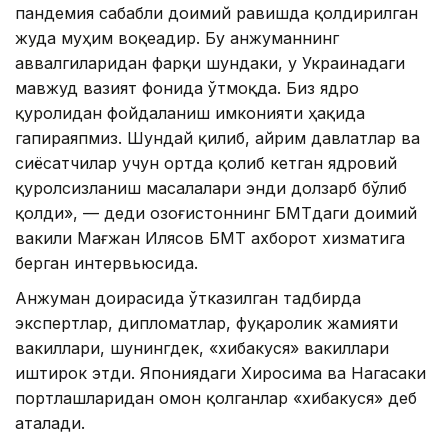
пандемия сабабли доимий равишда қолдирилган
жуда муҳим воқеадир. Бу анжуманнинг
аввалгиларидан фарқи шундаки, у Украинадаги
мавжуд вазият фонида ўтмоқда. Биз ядро
қуролидан фойдаланиш имконияти ҳақида
гапираяпмиз. Шундай қилиб, айрим давлатлар ва
сиёсатчилар учун ортда қолиб кетган ядровий
қуролсизланиш масалалари энди долзарб бўлиб
қолди», — деди Қозоғистоннинг БМТдаги доимий
вакили Мағжан Илясов БМТ ахборот хизматига
берган интервьюсида.
Анжуман доирасида ўтказилган тадбирда
экспертлар, дипломатлар, фуқаролик жамияти
вакиллари, шунингдек, «хибакуся» вакиллари
иштирок этди. Япониядаги Хиросима ва Нагасаки
портлашларидан омон қолганлар «хибакуся» деб
аталади.