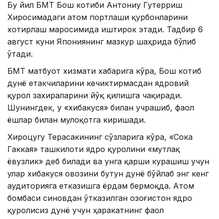
Бу йил БМТ Бош котиби Антониу Гутерриш
Хиросимадаги атом портлаши қурбонларини
хотирлаш маросимида иштирок этади. Тадбир 6
август куни Япониянинг мазкур шаҳрида бўлиб
ўтади.
БМТ матбуот хизмати хабарига кўра, Бош котиб
дунё етакчиларини кечиктирмасдан ядровий
қурол захираларини йўқ қилишга чақиради.
Шунингдек, у «хибакуся» билан учрашиб, фаол
ёшлар билан мулоқотга киришади.
Хироцугу Терасакининг сўзларига кўра, «Сока
Гаккая» ташкилоти ядро қуролини «мутлақ
ёвузлик» деб билади ва унга қарши курашиш учун
улар хибакуся овозини бутун дунё бўйлаб энг кенг
аудиторияга етказишга ёрдам бермоқда. Атом
бомбаси синовдан ўтказилган Қозоғистон ядро
қуролисиз дунё учун ҳаракатнинг фаол