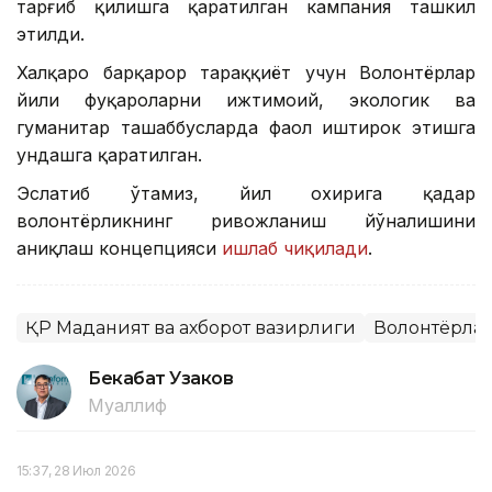
тарғиб қилишга қаратилган кампания ташкил
этилди.
Халқаро барқарор тараққиёт учун Волонтёрлар
йили фуқароларни ижтимоий, экологик ва
гуманитар ташаббусларда фаол иштирок этишга
ундашга қаратилган.
Эслатиб ўтамиз, йил охирига қадар
волонтёрликнинг ривожланиш йўналишини
аниқлаш концепцияси
ишлаб чиқилади
.
ҚР Маданият ва ахборот вазирлиги
Волонтёрла
Бекабат Узаков
Муаллиф
15:37, 28 Июл 2026