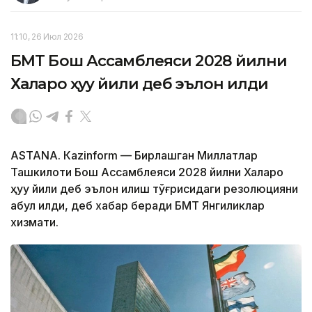
11:10, 26 Июл 2026
БМТ Бош Ассамблеяси 2028 йилни
Халқаро ҳуқуқ йили деб эълон қилди
ASTANА. Кazinform — Бирлашган Миллатлар
Ташкилоти Бош Ассамблеяси 2028 йилни Халқаро
ҳуқуқ йили деб эълон қилиш тўғрисидаги резолюцияни
қабул қилди, деб хабар беради БМТ Янгиликлар
хизмати.