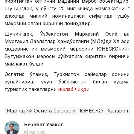
киритилган олтинчи маданий мерос объектидир.
Шунингдек, у сўнгги 25 йил ичида мамлакатнинг
алоҳида миллий номинацияси сифатида ушбу
мақомни олган биринчи лойиҳадир.
Шунингдек, Ўзбекистон Марказий Осиё ва
Мустақил Давлатлар Ҳамдўстлиги (МДҲ)да ХХ аср
модернистик меъморий меросини ЮНEСКОнинг
Бутунжаҳон мероси рўйхатига киритган биринчи
мамлакат бўлди.
Эслатиб ўтамиз, Туркистон сайёҳлар сонини
кўпайтириш учун Ўзбекистон билан қўшма
туристик пакетларни
ишлаб чиқди
.
Марказий Осиё хабарлари
ЮНЕСКО
Халқаро т
Бекабат Узаков
Муаллиф