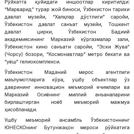
Рўйхатга қуйидаги иншоотлар киритилди:
“Марварид” турар жой биноси, Ўзбекистон тарихи
давлат музейи, “Халқлар дўстлиги” саройи,
Ўзбекистон давлат санъат музейи, Тошкент
давлат цирки, Ўзбекистон Бадиий
академиясининг Марказий кўргазмалар зали,
Ўзбекистон кино санъати саройи, “Эски Жува”
(Чорсу) бозори, “Космонавтлар” метро бекати ва
“Қуёш” гелиокомплекси.
Ўзбекистон Маданий мерос агентлиги
маълумотларига кўра, ушбу объектлар ўз
даврининг инновацион меъморий ечимлари ва
Марказий Осиёнинг миллий анъаналарини
бирлаштирган ноёб меъморий мажмуа
ҳисобланади.
Ушбу меъморий ансамбль Ўзбекистоннинг
ЮНEСКОнинг Бутунжаҳон мероси рўйхатига