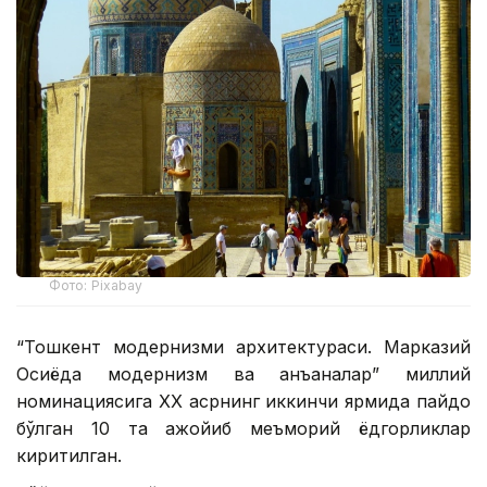
Фото: Pixabay
“Тошкент модернизми архитектураси. Марказий
Осиёда модернизм ва анъаналар” миллий
номинациясига ХХ асрнинг иккинчи ярмида пайдо
бўлган 10 та ажойиб меъморий ёдгорликлар
киритилган.