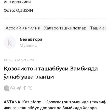
иштирокчиси.
Фото: ОДВЗЯИ
Асосий янгилик
Халқаро ташкилотлар
Ташқи сиё
без автора
Муаллиф
10:36, 04 Август 2026
Қозоғистон ташаббуси Замбияда
қўллаб-қувватланди
ASTANA. Кazinform – Қозоғистон томонидан таклиф
қилинган ташаббус доирасида Замбияда Халқаро