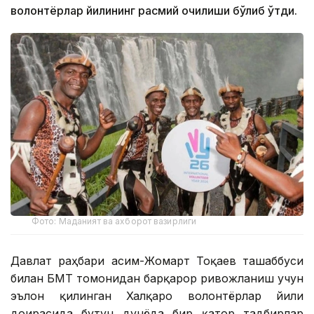
волонтёрлар йилининг расмий очилиши бўлиб ўтди.
Фото: Маданият ва ахборот вазирлиги
Давлат раҳбари Қасим-Жомарт Тоқаев ташаббуси
билан БМТ томонидан барқарор ривожланиш учун
эълон қилинган Халқаро волонтёрлар йили
доирасида бутун дунёда бир қатор тадбирлар