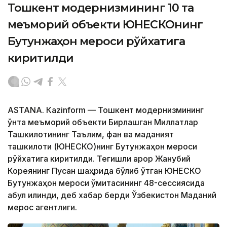
Тошкент модернизмининг 10 та
меъморий объекти ЮНEСКОнинг
Бутунжаҳон мероси рўйхатига
киритилди
ASTANА. Кazinform — Тошкент модернизмининг
ўнта меъморий объекти Бирлашган Миллатлар
Ташкилотининг Таълим, фан ва маданият
ташкилоти (ЮНEСКО)нинг Бутунжаҳон мероси
рўйхатига киритилди. Тегишли қарор Жанубий
Кореянинг Пусан ​​шаҳрида бўлиб ўтган ЮНEСКО
Бутунжаҳон мероси қўмитасининг 48-сессиясида
қабул қилинди, деб хабар берди Ўзбекистон Маданий
мерос агентлиги.