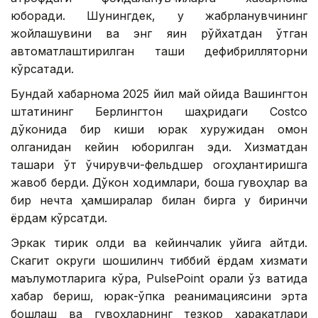
юборади. Шунингдек, у жабрланувчининг
жойлашувини ва энг яқин рўйхатдан ўтган
автоматлаштирилган ташқи дефибрилляторни
кўрсатади.
Бундай хабарнома 2025 йил май ойида Вашингтон
штатининг Берлингтон шаҳридаги Costco
дўконида бир киши юрак хуружидан омон
қолганидан кейин юборилган эди. Хизматдан
ташқари ўт ўчирувчи-фельдшер огоҳлантиришга
жавоб берди. Дўкон ходимлари, бошқа гувоҳлар ва
бир нечта ҳамширалар билан бирга у биринчи
ёрдам кўрсатди.
Эркак тирик қолди ва кейинчалик уйига қайтди.
Скагит округи шошилинч тиббий ёрдам хизмати
маълумотларига кўра, PulsePoint орқали ўз вақтида
хабар бериш, юрак-ўпка реанимациясини эрта
бошлаш ва гувоҳларнинг тезкор ҳаракатлари