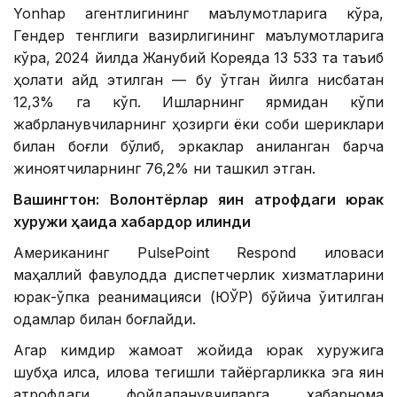
Yonhap агентлигининг маълумотларига кўра,
Гендер тенглиги вазирлигининг маълумотларига
кўра, 2024 йилда Жанубий Кореяда 13 533 та таъқиб
ҳолати қайд этилган — бу ўтган йилга нисбатан
12,3% га кўп. Ишларнинг ярмидан кўпи
жабрланувчиларнинг ҳозирги ёки собиқ шериклари
билан боғлиқ бўлиб, эркаклар аниқланган барча
жиноятчиларнинг 76,2% ни ташкил этган.
Вашингтон: Волонтёрлар яқин атрофдаги юрак
хуружи ҳақида хабардор қилинди
Американинг PulsePoint Respond иловаси
маҳаллий фавқулодда диспетчерлик хизматларини
юрак-ўпка реанимацияси (ЮЎР) бўйича ўқитилган
одамлар билан боғлайди.
Агар кимдир жамоат жойида юрак хуружига
шубҳа қилса, илова тегишли тайёргарликка эга яқин
атрофдаги фойдаланувчиларга хабарнома