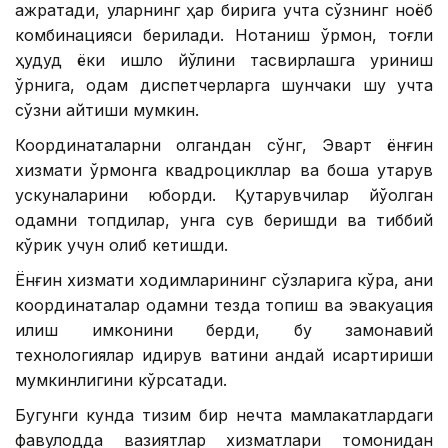
ажратади, уларнинг ҳар бирига учта сўзнинг ноёб
комбинацияси берилади. Нотаниш ўрмон, тоғли
ҳудуд ёки қишлоқ йўлини тасвирлашга уриниш
ўрнига, одам диспетчерларга шунчаки шу учта
сўзни айтиши мумкин.
Координаталарни олгандан сўнг, Эварт ёнғин
хизмати ўрмонга квадроцикллар ва бошқа қутқарув
ускуналарини юборди. Қутқарувчилар йўқолган
одамни топдилар, унга сув беришди ва тиббий
кўрик учун олиб кетишди.
Ёнғин хизмати ходимларининг сўзларига кўра, аниқ
координаталар одамни тезда топиш ва эвакуация
қилиш имконини берди, бу замонавий
технологиялар қидирув вақтини қандай қисқартириши
мумкинлигини кўрсатади.
Бугунги кунда тизим бир нечта мамлакатлардаги
фавқулодда вазиятлар хизматлари томонидан