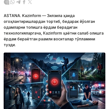
ASTANA. Kazinform — Зилзила ҳақида
огоҳлантиришлардан тортиб, бедарак йўқолган
одамларни топишга ёрдам берадиган
технологияларгача, Кazinform ҳаётни сақлаб қолишга
ёрдам бераётган рақамли воситалар тўпламини
тузди.