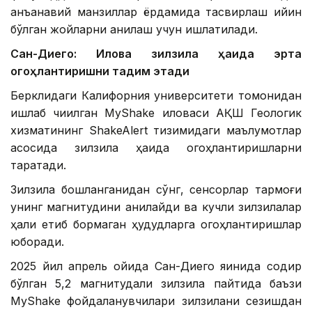
анъанавий манзиллар ёрдамида тасвирлаш қийин
бўлган жойларни аниқлаш учун ишлатилади.
Сан-Диего: Илова зилзила ҳақида эрта
огоҳлантиришни тақдим этади
Берклидаги Калифорния университети томонидан
ишлаб чиқилган MyShake иловаси АҚШ Геологик
хизматининг ShakeAlert тизимидаги маълумотлар
асосида зилзила ҳақида огоҳлантиришларни
тарқатади.
Зилзила бошланганидан сўнг, сенсорлар тармоғи
унинг магнитудини аниқлайди ва кучли зилзилалар
ҳали етиб бормаган ҳудудларга огоҳлантиришлар
юборади.
2025 йил апрель ойида Сан-Диего яқинида содир
бўлган 5,2 магнитудали зилзила пайтида баъзи
MyShake фойдаланувчилари зилзилани сезишдан