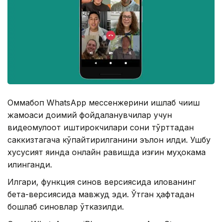
Оммабоп WhatsApp мессенжерини ишлаб чиқиш
жамоаси доимий фойдаланувчилар учун
видеомулоқот иштирокчилари сони тўрттадан
саккизтагача кўпайтирилганини эълон қилди. Ушбу
хусусият яқинда онлайн равишда қизғин муҳокама
қилинганди.
Илгари, функция синов версиясида илованинг
бета-версиясида мавжуд эди. Ўтган ҳафтадан
бошлаб синовлар ўтказилди.