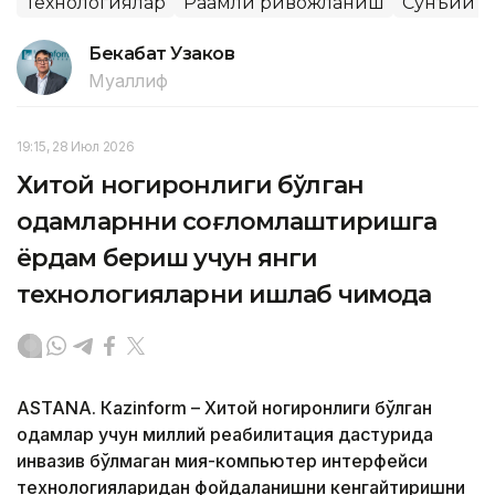
Технологиялар
Рақамли ривожланиш
Сунъий и
Бекабат Узаков
Муаллиф
19:15, 28 Июл 2026
Хитой ногиронлиги бўлган
одамларнни соғломлаштиришга
ёрдам бериш учун янги
технологияларни ишлаб чиқмоқда
ASTANА. Кazinform – Хитой ногиронлиги бўлган
одамлар учун миллий реабилитация дастурида
инвазив бўлмаган мия-компьютер интерфейси
технологияларидан фойдаланишни кенгайтиришни