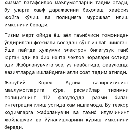
хизмат батафсилроқ маълумотларни тақдим этади,
бу уларга хавф даражасини баҳолаш, хавфсиз
жойга кўчиш ва полицияга мурожаат қилиш
имконини беради.
Тизим март ойида ёш аёл таъқибчиси томонидан
ўлдирилган фожиали воқеадан сўнг ишлаб чиқилган.
Ўша пайтда ҳужумчи электрон билагузук тақиб
юрган эди ва бир нечта чеклов чоралари остида
эди. Жабрланувчига эса, ўз навбатида, фавқулодда
вазиятларда ишлайдиган ақлли соат тақдим этилди.
Жанубий Корея Адлия вазирлигининг
маълумотларига кўра, расмийлар тизимни
полициянинг 112 фавқулодда рақами билан
интеграция қилиш устида ҳам ишламоқда. Бу тезкор
ходимларга жабрланувчи ва таъқиб қилувчининг
жойлашуви ва йўналишларини кўриш имконини
беради.