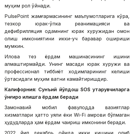
муҳим рол ўйнади.
PulsePoint жамғармасининг маълумотларига кўра,
тезкор юрак-ўпка реанимацияси ва
дефибрилляция одамнинг юрак хуружидан омон
қолиш имкониятини икки-уч баравар ошириши
мумкин.
Илова тез ёрдам машинасининг ишини
алмаштирмайди. Унинг мақсади юрак хуружи ва
профессионал тиббиёт ходимларининг келиши
ўртасидаги муҳим вақтни камайтиришдир.
Калифорния: Сунъий йўлдош SOS қутқарувчиларга
қўнғироқ қилишга ёрдам беради
Замонавий мобил фавқулодда вазиятлар
хизматлари ҳатто уяли ёки Wi-Fi қамрови бўлмаган
ҳудудларда ҳам ёрдам чақириш имконини беради.
2022 йил декабрь ойида икки кишини олиб