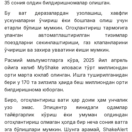
35 сония олдин билдиришномалар олишган.
Бу вақт деразалардан узоқлашиш, хавфли
ускуналарни ўчириш ёки бошпана олиш учун
етарли бўлиши мумкин. Огоҳлантириш тармоғига
уланган автоматлаштирилган тизимлар
поездларни секинлаштириши, газ клапанларини
ўчириши ва захира қувватини ёқиши мумкин.
Расмий маълумотларга кўра, 2025 йил апрель
ойига келиб MyShake иловаси тўрт миллиондан
ортиқ марта юклаб олинган. Ишга туширилганидан
бери у 170 та зилзила ҳақида беш миллиондан ортиқ
билдиришнома юборган.
Бироқ, огоҳлантириш вақти ҳар доим ҳам унчалик
узоқ эмас. Эпицентр яқинидаги одамлар
тайёргарлик кўриш ёки умуман олдиндан
огоҳлантириш олмаган ҳолда бир неча сония вақтга
эга бўлишлари мумкин. Шунга қарамай, ShakeAlert