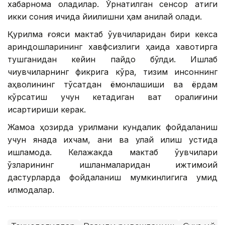
хабарнома оладилар. Ўрнатилган сенсор атиги
икки сония ичида йиқилишни ҳам аниқлай олади.
Қурилма ғояси мактаб ўқувчиларидан бири кекса
қариндошларининг хавфсизлиги ҳақида хавотирга
тушганидан кейин пайдо бўлди. Ишлаб
чиқувчиларнинг фикрига кўра, тизим инсоннинг
аҳволининг тўсатдан ёмонлашиши ва ёрдам
кўрсатиш учун кетадиган вақт оралиғини
қисқартириши керак.
Жамоа ҳозирда қурилмани кундалик фойдаланиш
учун янада ихчам, аниқ ва қулай қилиш устида
ишламоқда. Келажакда мактаб ўқувчилари
ўзларининг ишланмаларидан ижтимоий
дастурларда фойдаланиш мумкинлигига умид
қилмоқдалар.