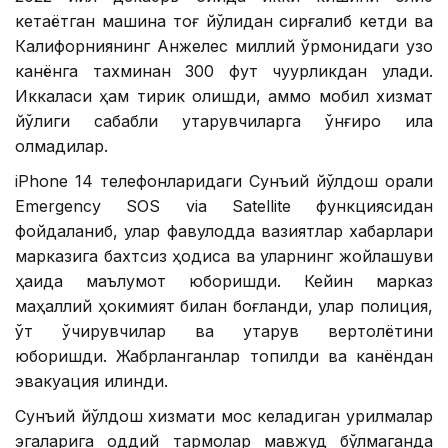
кетаётган машина тоғ йўлидан сирғалиб кетди ва
Калифорниянинг Анжелес миллий ўрмонидаги узоқ
канёнга тахминан 300 фут чуқурликдан қулади.
Иккаласи ҳам тирик қолишди, аммо мобил хизмат
йўқлиги сабабли қутқарувчиларга қўнғироқ қила
олмадилар.
iPhone 14 телефонларидаги Сунъий йўлдош орқали
Emergency SOS via Satellite функциясидан
фойдаланиб, улар фавқулодда вазиятлар хабарлари
марказига бахтсиз ҳодиса ва уларнинг жойлашуви
ҳақида маълумот юборишди. Кейин марказ
маҳаллий ҳокимият билан боғланди, улар полиция,
ўт ўчирувчилар ва қутқарув вертолётини
юборишди. Жабрланганлар топилди ва канёндан
эвакуация қилинди.
Сунъий йўлдош хизмати мос келадиган қурилмалар
эгаларига оддий тармоқлар мавжуд бўлмаганда