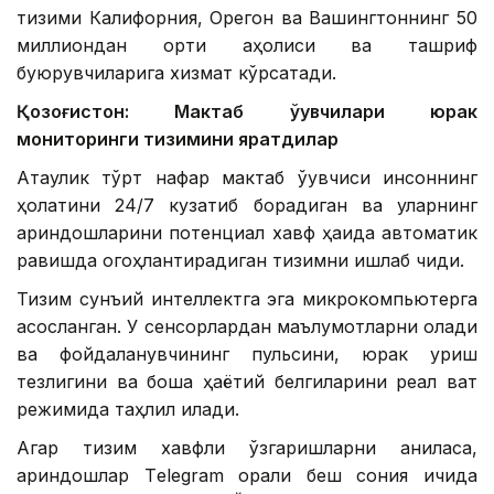
тизими Калифорния, Орегон ва Вашингтоннинг 50
миллиондан ортиқ аҳолиси ва ташриф
буюрувчиларига хизмат кўрсатади.
Қозоғистон: Мактаб ўқувчилари юрак
мониторинги тизимини яратдилар
Ақтаулик тўрт нафар мактаб ўқувчиси инсоннинг
ҳолатини 24/7 кузатиб борадиган ва уларнинг
қариндошларини потенциал хавф ҳақида автоматик
равишда огоҳлантирадиган тизимни ишлаб чиқди.
Тизим сунъий интеллектга эга микрокомпьютерга
асосланган. У сенсорлардан маълумотларни олади
ва фойдаланувчининг пульсини, юрак уриш
тезлигини ва бошқа ҳаётий белгиларини реал вақт
режимида таҳлил қилади.
Агар тизим хавфли ўзгаришларни аниқласа,
қариндошлар Тelegram орқали беш сония ичида