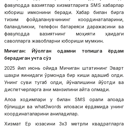
фавқулодда вазиятлар хизматларига SМS хабарлар
юбориш имконини беради. Хабар билан бирга
тизим фойдаланувчининг координаталарини,
баландликни, телефон батареяси даражасини ва
фавқулодда вазиятнинг моҳияти ҳақидаги
саволларга жавобларни юбориши мумкин.
Мичиган: Йўқолган одамни топишга ёрдам
берадиган учта сўз
2025 йил июнь ойида Мичиган штатининг Эварт
шаҳри яқинидаги ўрмонда бир киши адашиб қолди.
Унинг суви тугаб қолди, йўналишини йўқотди ва
диспетчерларга аниқ манзилини айта олмади.
Алоқа ходимлари у билан SМS орқали алоқада
бўлишди ва what3words иловаси ёрдамида унинг
координаталарини аниқладилар.
Хизмат Ер юзасини 3х3 метрли квадратларга