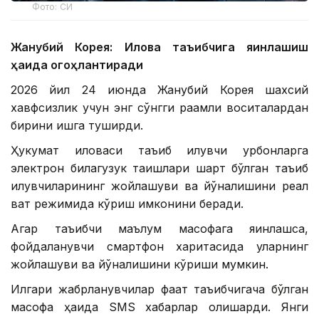
Фото: СИ
Жанубий Корея: Илова таъқибчига яқинлашиш
ҳақида огоҳлантиради
2026 йил 24 июнда Жанубий Корея шахсий
хавфсизлик учун энг сўнгги рақамли воситалардан
бирини ишга туширди.
Ҳукумат иловаси таъқиб қилувчи қурбонларга
электрон билагузук тақишлари шарт бўлган таъқиб
қилувчиларининг жойлашуви ва йўналишини реал
вақт режимида кўриш имконини беради.
Агар таъқибчи маълум масофага яқинлашса,
фойдаланувчи смартфон харитасида уларнинг
жойлашуви ва йўналишини кўриши мумкин.
Илгари жабрланувчилар фақат таъқибчигача бўлган
масофа ҳақида SМS хабарлар олишарди. Янги