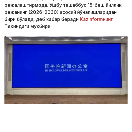
режалаштирмоқда. Ушбу ташаббус 15-беш йиллик
режанинг (2026–2030) асосий йўналишларидан
бири бўлади, деб хабар беради
Кazinformнинг
Пекиндаги мухбири.
Фото: Берик Табинбаев/Kazinform
Бу ҳақда Бутунхитой ногиронлар федерацияси
Ижроия кенгаши раиси Чжоу Чанкуй матбуот