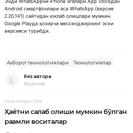
Энди WhatsAppни iPhone эгалари App Storeдан
Android смартфонлари эса WhatsApp (версия
2.20.141) сайтидан юклаб олишлари мумкин.
Google Playда ҳозирча мессенджернинг эски
версияси турибди.
Ахборот технологиялари
Технологиялар
без автора
Муаллиф
09:00, 08 Август 2026
Ҳаётни сақлаб қолиши мумкин бўлган
рақамли воситалар