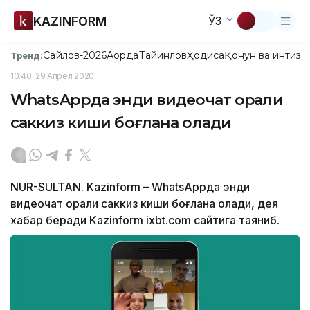
KAZINFORM
ЎЗ
Сайлов-2026
Ақорда
Тайинлов
Ҳодиса
Қонун ва интизо
Тренд:
10:40, 29 Апрел 2020
WhatsAppда энди видеочат орқали
саккиз киши боғлана олади
NUR-SULTAN. Kazinform – WhatsAppда энди
видеочат орқали саккиз киши боғлана олади, дея
хабар беради Kazinform ixbt.com сайтига таяниб.