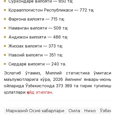
Сурхондарё вилояти — 850 та;
Қорақалпоғистон Республикаси — 772 та;
Фарғона вилояти — 715 та;
Наманган вилояти — 509 та;
Андижон вилояти — 486 та;
Жиззах вилояти — 373 та;
Навоий вилояти — 351 та;
Сирдарё вилояти — 240 та.
Эслатиб ўтамиз, Миллий статистика қўмитаси
маълумотларига кўра, 2026 йилнинг январь-июнь
ойларида Ўзбекистонда 373 389 та тирик туғилиш
ҳолатлари
қайд этилган
.
Марказий Осиё хабарлари
Оила
Никоҳ
Ўзбеки