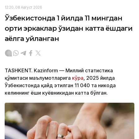
12:20, 08 Август 2026
Ўзбекистонда 1 йилда 11 мингдан
ортиқ эркаклар ўзидан катта ёшдаги
аёлга уйланган
TASHKENT. Kazinform — Миллий статистика
қўмитаси маълумотларига
кўра
, 2025 йилда
Ўзбекистонда қайд этилган 11 040 та никоҳда
келиннинг ёши куёвникидан катта бўлган.