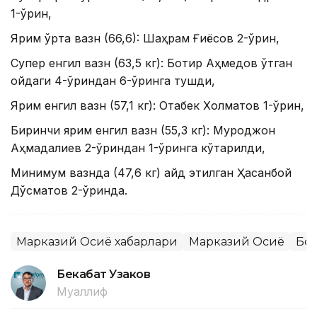
1-ўрин,
Ярим ўрта вазн (66,6): Шаҳрам Ғиёсов 2-ўрин,
Супер енгил вазн (63,5 кг): Ботир Аҳмедов ўтган
ойдаги 4-ўриндан 6-ўринга тушди,
Ярим енгил вазн (57,1 кг): Отабек Холматов 1-ўрин,
Биринчи ярим енгил вазн (55,3 кг): Муроджон
Аҳмадалиев 2-ўриндан 1-ўринга кўтарилди,
Минимум вазнда (47,6 кг) қайд этилган Ҳасанбой
Дўсматов 2-ўринда.
Марказий Осиё хабарлари
Марказий Осиё
Бо
Бекабат Узаков
Муаллиф