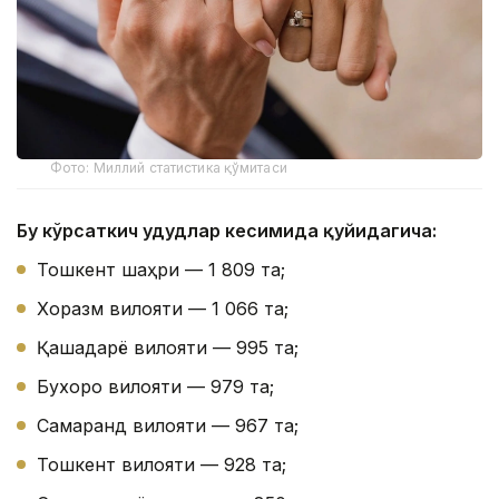
Фото: Миллий статистика қўмитаси
Бу кўрсаткич ҳудудлар кесимида қуйидагича:
Тошкент шаҳри — 1 809 та;
Хоразм вилояти — 1 066 та;
Қашқадарё вилояти — 995 та;
Бухоро вилояти — 979 та;
Самарқанд вилояти — 967 та;
Тошкент вилояти — 928 та;