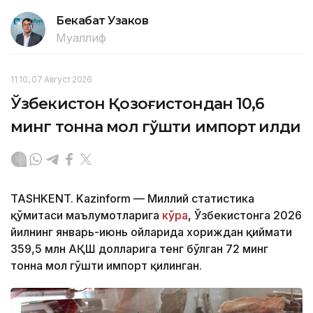
Бекабат Узаков
Муаллиф
11:10, 07 Август 2026
Ўзбекистон Қозоғистондан 10,6
минг тонна мол гўшти импорт қилди
TASHKENT. Kazinform — Миллий статистика
қўмитаси маълумотларига
кўра
, Ўзбекистонга 2026
йилнинг январь-июнь ойларида хориждан қиймати
359,5 млн АҚШ долларига тенг бўлган 72 минг
тонна мол гўшти импорт қилинган.