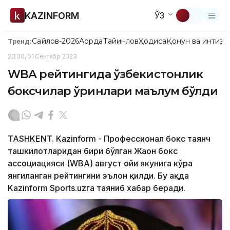
KAZINFORM
ЎЗ
Сайлов-2026
Ақорда
Тайинлов
Ҳодиса
Қонун ва интизо
Тренд:
20:30, 01 Сентябр 2023
WBА рейтингида ўзбекистонлик
боксчилар ўринлари маълум бўлди
TASHKENT. Kazinform - Профессионал бокс таянч
ташкилотларидан бири бўлган Жаҳон бокс
ассоциацияси (WBА) август ойи якунига кўра
янгиланган рейтингини эълон қилди. Бу ҳақда
Kazinform Sports.uzга таяниб хабар беради.