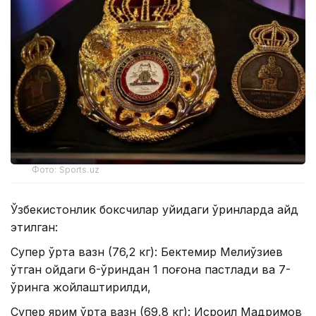
Фото: Sports.uz
Ўзбекистонлик боксчилар қуйидаги ўринларда қайд
этилган:
Супер ўрта вазн (76,2 кг): Бектемир Мелиқўзиев
ўтган ойдаги 6-ўриндан 1 поғона пастлади ва 7-
ўринга жойлаштирилди,
Супер ярим ўрта вазн (69,8 кг): Исроил Мадримов