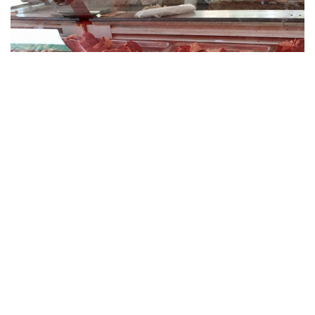
Фото: Миллий статистика қўмитаси
Импорт ҳажми ўтган йилнинг мос даврига
нисбатан 6 минг тоннага ёки 9,1 фоизга ошган.
Мазкур даврда Ўзбекистонга энг кўп мол гўшти
етказиб берган давлатлар:
Ҳиндистон – 33,9 минг тонна
Беларусь – 19,6 минг тонна