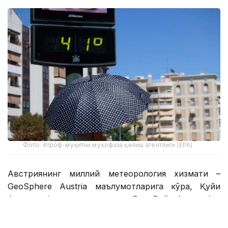
Фото: Атроф-муҳитни муҳофаза қилиш агентлиги (EPA)
Австриянинг миллий метеорология хизмати –
GeoSphere Austria маълумотларига кўра, Қуйи
Австрия федерал штатидаги Бад-Дойч-Альтенбур
шаҳрида кундузги ҳарорат 41,2°С га етди.
Метеорологлар буни "ҳаддан ташқари иссиқлик