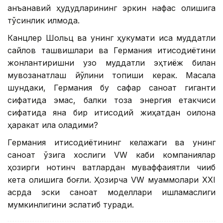
анъанавий ҳудудларининг эркин нафас олишига
тўсқинлик қилмоқда.
Канцлер Шольц ва унинг ҳукумати қисқа муддатли
сайлов ташвишлари ва Германия иқтисодиётини
жонлантиришни узоқ муддатли эҳтиёж билан
мувозанатлаш йўлини топиши керак. Масала
шундаки, Германия бу сафар саноат гиганти
сифатида эмас, балки тоза энергия етакчиси
сифатида яна бир иқтисодий жиҳатдан оқилона
ҳаракат қила оладими?
Германия иқтисодиётининг келажаги ва унинг
саноат ўзига хослиги VW каби компаниялар
ҳозирги нотинч вақтлардан муваффақиятли чиқиб
кета олишига боғлиқ. Ҳозирча VW муаммолари XXI
асрда эски саноат моделлари ишламаслиги
мумкинлигини эслатиб туради.