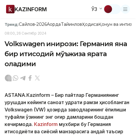
KAZINFORM
ЎЗ
Сайлов-2026
Ақорда
Тайинлов
Ҳодиса
Қонун ва интизо
Тренд:
08:00, 26 Сентябр 2024
Volkswagen инқирози: Германия яна
бир иқтисодий мўъжиза ярата
оладими
ASTANА.Кazinform – Бир пайтлар Германиянинг
урушдан кейинги саноат қудрати рамзи ҳисобланган
Volkswagen (VW) ҳозирда заводларининг ёпилиши
туфайли ўзининг энг оғир дамларини бошдан
кечирмоқда.
Кazinform
мухбири бу Германия
иқтисодиёти ва сиёсий манзарасига қандай таъсир