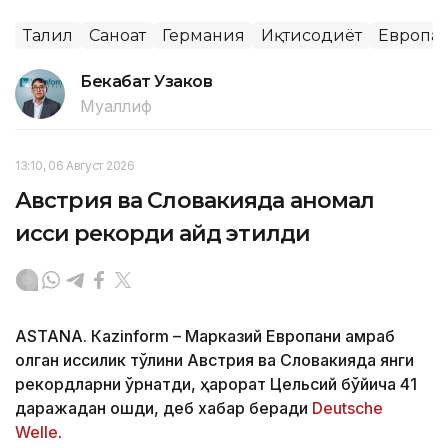
Таҳлил
Саноат
Германия
Иқтисодиёт
Европа
Бекабат Узаков
Муаллиф
13:10, 06 Август 2026
Австрия ва Словакияда аномал
иссиқ рекорди қайд этилди
ASTANА. Кazinform – Марказий Европани қамраб
олган иссиқлик тўлқини Австрия ва Словакияда янги
рекордларни ўрнатди, ҳарорат Цельсий бўйича 41
даражадан ошди, деб хабар беради
Deutsche
Welle
.