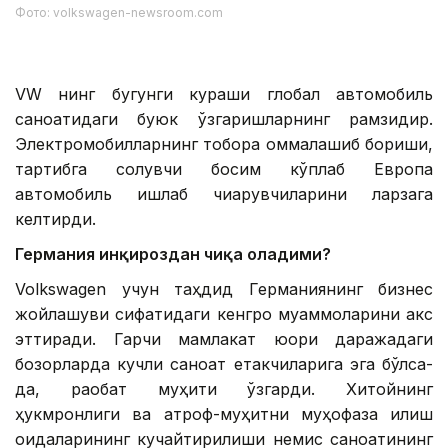
Фото: volkswagen-newsroom.com
VW нинг бугунги кураши глобал автомобиль
саноатидаги буюк ўзгаришларнинг рамзидир.
Электромобилларнинг тобора оммалашиб бориши,
тартибга солувчи босим кўплаб Европа
автомобиль ишлаб чиқарувчиларини ларзага
келтирди.
Германия инқироздан чиқа оладими?
Volkswagen учун таҳдид Германиянинг бизнес
жойлашуви сифатидаги кенгроқ муаммоларини акс
эттиради. Гарчи мамлакат юқори даражадаги
бозорларда кучли саноат етакчиларига эга бўлса-
да, рақобат муҳити ўзгарди. Хитойнинг
ҳукмронлиги ва атроф-муҳитни муҳофаза қилиш
қоидаларининг кучайтирилиши немис саноатининг