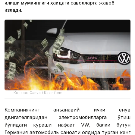
қилиши мумкинлиги ҳақидаги саволларга жавоб
излади.
Коллаж: Canva / Kazinform
Компаниянинг анъанавий ички ёнув
двигателларидан электромобилларга ўтиш
йўлидаги кураши нафақат VW, балки бутун
Германия автомобиль саноати олдида турган кенг