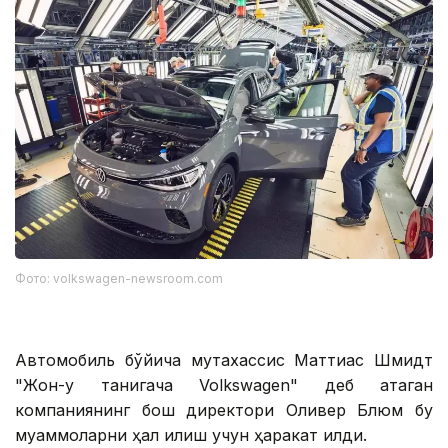
Фото: volkswagen-newsroom.com
Автомобиль бўйича мутахассис Маттиас Шмидт
"Жон-у танигача Volkswagen" деб атаган
компаниянинг бош директори Оливер Блюм бу
муаммоларни ҳал қилиш учун ҳаракат қилди.