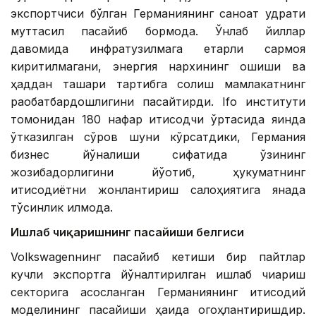
экспортчиси бўлган Германиянинг саноат қудрати
муттасил пасайиб бормоқда. Ўнлаб йиллар
давомида инфратузилмага етарли сармоя
киритилмагани, энергия нархининг ошиши ва
ҳаддан ташқари тартибга солиш мамлакатнинг
рақобатбардошлигини пасайтирди. Ifo институти
томонидан 180 нафар иқтисодчи ўртасида яқинда
ўтказилган сўров шуни кўрсатдики, Германия
бизнес йўналиши сифатида ўзининг
жозибадорлигини йўқотиб, ҳукуматнинг
иқтисодиётни жонлантириш салоҳиятига янада
тўсқинлик қилмоқда.
Ишлаб чиқаришнинг пасайиши белгиси
Volkswagenнинг пасайиб кетиши бир пайтлар
кучли экспортга йўналтирилган ишлаб чиқариш
секторига асосланган Германиянинг иқтисодий
моделининг пасайиши ҳақида огоҳлантиришдир.