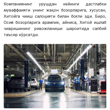
Компаниянинг урушдан кейинги дастлабки
муваффақияти унинг жаҳон бозорларига, хусусан,
Хитойга чиқиш салоҳияти билан боғлиқ эди. Бироқ,
Осиё бозорларига қарамлик, айниқса, Хитой ишлаб
чиқаришининг ривожланиши шароитида салбий
таъсир кўрсатди.