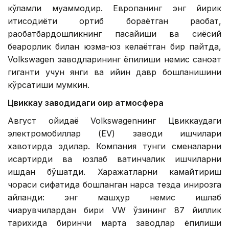
кўламли муаммодир. Европанинг энг йирик
иқтисодиёти ортиб бораётган рақобат,
рақобатбардошликнинг пасайиши ва сиёсий
беқарорлик билан юзма-юз келаётган бир пайтда,
Volkswagen заводларининг ёпилиши немис саноат
гиганти учун янги ва қийин давр бошланишини
кўрсатиши мумкин.
Цвиккау заводидаги оғир атмосфера
Август ойидаёқ Volkswagenнинг Цвиккаудаги
электромобиллар (EV) заводи ишчилари
хавотирда эдилар. Компания тунги сменаларни
қисқартирди ва юзлаб вақтинчалик ишчиларни
ишдан бўшатди. Харажатларни камайтириш
чораси сифатида бошланган нарса тезда инқирозга
айланди: энг машҳур немис ишлаб
чиқарувчилардан бири VW ўзининг 87 йиллик
тарихида биринчи марта заводлар ёпилиши