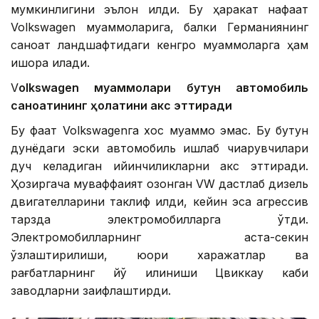
мумкинлигини эълон қилди. Бу ҳаракат нафақат
Volkswagen муаммоларига, балки Германиянинг
саноат ландшафтидаги кенгроқ муаммоларга ҳам
ишора қилади.
V
olkswagen муаммолари бутун автомобиль
саноатининг ҳолатини акс эттиради
Бу фақат Volkswagenга хос муаммо эмас. Бу бутун
дунёдаги эски автомобиль ишлаб чиқарувчилари
дуч келадиган қийинчиликларни акс эттиради.
Ҳозиргача муваффақият қозонган VW дастлаб дизель
двигателларини таклиф қилди, кейин эса агрессив
тарзда электромобилларга ўтди.
Электромобилларнинг аста-секин
ўзлаштирилиши, юқори харажатлар ва
рағбатларнинг йўқ қилиниши Цвиккау каби
заводларни заифлаштирди.