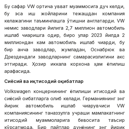
Бу сафар VW ортиқча қувват муаммосига дуч келди,
бу эса иш жойларини тежашдан компания
келажагини таъминлашга ўтишни англатарди. VW
немис заводлари йилига 2,7 миллион автомобиль
ишлаб чиқаришга қодир, бироқ улар 2023 йилда 2
миллиондан кам автомобиль ишлаб чиқарди, бу
бир қанча заводлар, жумладан, Оснабрюк ва
Дрездендаги заводларнинг самарасизлигини акс
эттиради. Ҳозир иккала корхона ҳам ёпилиш
арафасида.
Сиёсий ва иқтисодий оқибатлар
Volkswagen концернининг ёпилиши иқтисодий ва
сиёсий оқибатларга олиб келади. Германиянинг энг
йирик автомобиль ишлаб чиқарувчиси VW
компаниясининг таназзулга учраши мамлакатнинг
иқтисодий муаммоларига бевосита таъсир
кўрсатмоқда. Бир пайтлар дунёнинг энг йирик