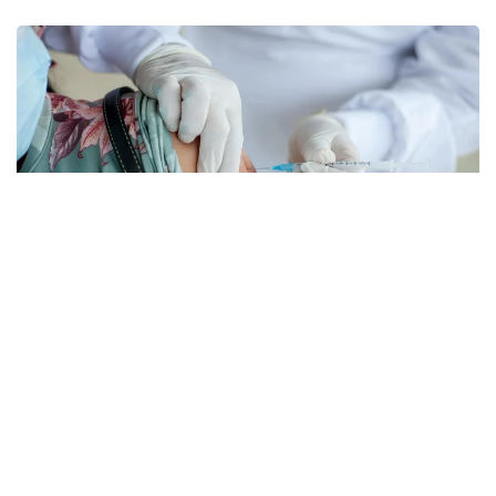
Фото: pexels.com
Губернатор Кэти Хокул тегишли қонунни
имзолади. Ҳужжат умр давомийлиги олти ойдан
ошмайди, деб баҳоланган беморларга нисбатан
қўлланилади.