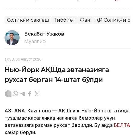
Соғлиқни сақлаш
Тиббиёт
Фан
ҚР Соғлиқни са
Бекабат Узаков
Муаллиф
17:38, 06 Август 2026
Нью-Йорк АҚШда эвтаназияга
рухсат берган 14-штат бўлди
ASTANA. Kazinform — АҚШнинг Нью-Йорк штатида
тузалмас касалликка чалинган беморлар учун
эвтаназияга расман рухсат берилди. Бу ҳақда
БЕЛТА
хабар берди.