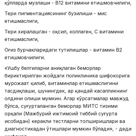
қўлларда музлаши - B12 витамини етишмовчилиги,
Тери пигментациясининг бузилиши - мис
етишмаслиги,
Тери хиралашган - оқсил, коллаген, С витамини
етишмаслиги,
Оғиз бурчакларидаги тутилишлар - витамин B2
етишмовчилиги.
«Ушбу белгиларни аниқлаган беморлар
бириктирилган жойдаги поликлиника шифокорига
мурожаат қилиб, витаминлар етишмаслигини
тасдиқлаши, шунингдек, ҳар қандай касалликнинг
олдини олиши мумкин. Агар кўрсатмалар мавжуд
бўлса, суғурталанган беморлар МИТС тизими
орқали (Мажбурий ижтимоий тиббий суғурта
ҳисобидан) керакли тестларни топширишлари ва
диагностикадан ўтишлари мумкин бўлади», - деди