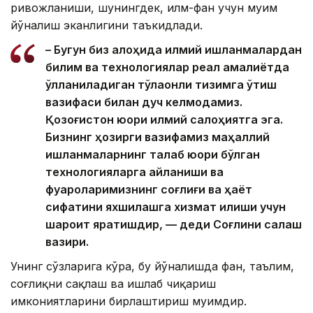
ривожланиши, шунингдек, илм-фан учун муҳим
йўналиш эканлигини таъкидлади.
– Бугун биз алоҳида илмий ишланмалардан
билим ва технологиялар реал амалиётда
қўлланиладиган тўлақонли тизимга ўтиш
вазифаси билан дуч келмоқдамиз.
Қозоғистон юқори илмий салоҳиятга эга.
Бизнинг ҳозирги вазифамиз маҳаллий
ишланмаларнинг талаб юқори бўлган
технологияларга айланиши ва
фуқароларимизнинг соғлиғи ва ҳаёт
сифатини яхшилашга хизмат қилиши учун
шароит яратишдир, — деди Соғлиқни сақлаш
вазири.
Унинг сўзларига кўра, бу йўналишда фан, таълим,
соғлиқни сақлаш ва ишлаб чиқариш
имкониятларини бирлаштириш муҳимдир.