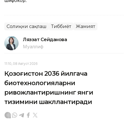
шифокор.
Соғлиқни сақлаш
Тиббиёт
Жамият
Ляззат Сейданова
Муаллиф
11:10, 08 Август 2026
Қозоғистон 2036 йилгача
биотехнологияларни
ривожлантиришнинг янги
тизимини шакллантиради