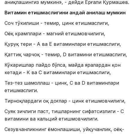
аниқлашингиз мумкин», - дейди Ерғали Қурмашев.
Витамин етишмаслигини қандай аниқлаш мумкин
Соч тўкилиши - темир, цинк етишмаслиги,
Оёқ крамплари - магний етишмовчилиги,
Қуруқ тери - А ва Е витаминлари етишмаслиги,
Қаттиқ чарчоқ - темир, D витамини етишмаслиги,
Кўкаришлар пайдо бўлса, майда яралардан қон
кетади - К ва C витаминлари етишмаслиги,
Тез-тез шамоллаш - цинк, C ва D витаминлари
етишмаслиги.
Тирноқлардаги оқ доғлар - цинк етишмовчилиги,
Суяк зичлиги паст, тишларнинг сифатсизлиги - С
витамини ва кальций етишмовчилиги.
Сезувчанликнинг ёмонлашиши, уйқучанлик, оёқ-