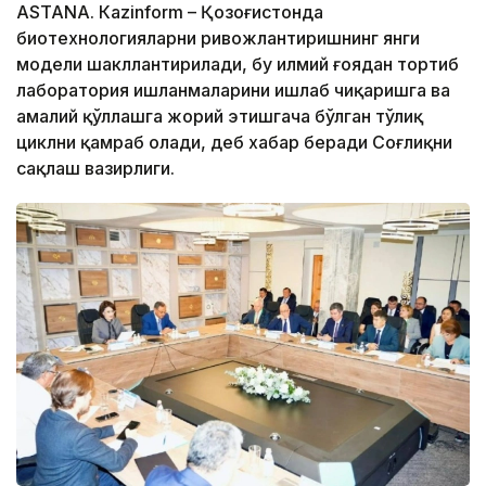
ASTANА. Кazinform – Қозоғистонда
биотехнологияларни ривожлантиришнинг янги
модели шакллантирилади, бу илмий ғоядан тортиб
лаборатория ишланмаларини ишлаб чиқаришга ва
амалий қўллашга жорий этишгача бўлган тўлиқ
циклни қамраб олади, деб хабар беради Соғлиқни
сақлаш вазирлиги.