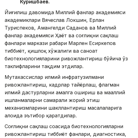
Куришбаев.
Йиғилиш давомида Миллий фанлар академияси
академиклари Вячеслав Локшин, Ерлан
Туриспеков, Амангелди Саданов ва Миллий
фанлар академияси Ҳаёт ва соғлиқни сақлаш
фанлари маркази раҳбари Марлен Есиркепов
тиббиёт, қишлоқ хўжалиги ва саноат
биотехнологияларини ривожлантириш бўйича ўз
таклифларини тақдим этдилар.
Мутахассислар илмий инфратузилмани
ривожлантириш, кадрлар тайёрлаш, флагман
илмий дастурларни амалга ошириш ва маҳаллий
ишланмаларни самарали жорий этиш
механизмларини шакллантириш масалаларига
алоҳида эътибор қаратдилар.
Соғлиқни сақлаш соҳасида биотехнологияларни
ривожлантириш тиббиёт фанлари, диагностика,