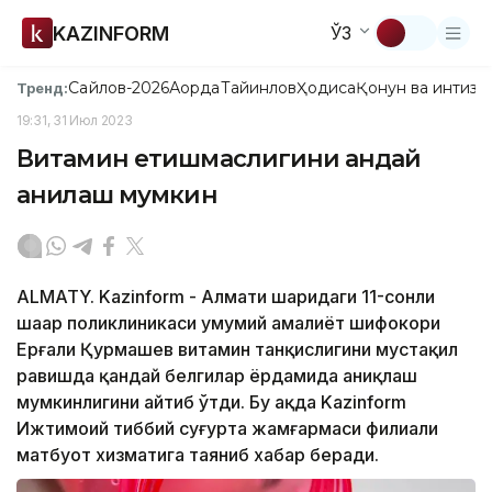
KAZINFORM
ЎЗ
Сайлов-2026
Ақорда
Тайинлов
Ҳодиса
Қонун ва интизо
Тренд:
19:31, 31 Июл 2023
Витамин етишмаслигини қандай
аниқлаш мумкин
ALMATY. Kazinform - Алмати шаҳридаги 11-сонли
шаҳар поликлиникаси умумий амалиёт шифокори
Ерғали Қурмашев витамин танқислигини мустақил
равишда қандай белгилар ёрдамида аниқлаш
мумкинлигини айтиб ўтди. Бу ҳақда Kazinform
Ижтимоий тиббий суғурта жамғармаси филиали
матбуот хизматига таяниб хабар беради.