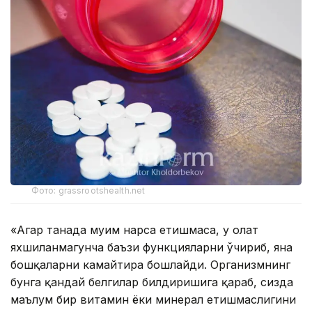
Фото: grassrootshealth.net
«Агар танада муҳим нарса етишмаса, у ҳолат
яхшиланмагунча баъзи функцияларни ўчириб, яна
бошқаларни камайтира бошлайди. Организмнинг
бунга қандай белгилар билдиришига қараб, сизда
маълум бир витамин ёки минерал етишмаслигини