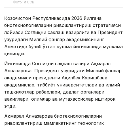
Фото: ҚР ССВ
Қозоғистон Республикасида 2036 йилгача
биотехнологияларни ривожлантириш стратегияси
лойиҳаси Соғлиқни сақлаш вазирлиги ва Президент
ҳузуридаги Миллий фанлар академиясининг
Алматида бўлиб ўтган қўшма йиғилишида муҳокама
қилинди.
Йиғилишда Соғлиқни сақлаш вазири Ақмарал
Алназарова, Президент ҳузуридаги Миллий фанлар
академияси президенти Ақилбек Куришбаев,
академиклар, тиббиёт университетлари ва илмий
ташкилотлар раҳбарлари, давлат органлари
вакиллари, олимлар ва мутахассислар иштирок
этди.
Ақмарал Алназарова биотехнологияларни
ривожлантириш мамлакатнинг технологик