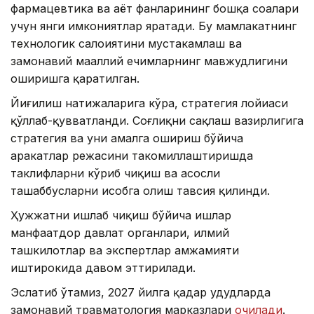
фармацевтика ва ҳаёт фанларининг бошқа соҳалари
учун янги имкониятлар яратади. Бу мамлакатнинг
технологик салоҳиятини мустаҳкамлаш ва
замонавий маҳаллий ечимларнинг мавжудлигини
оширишга қаратилган.
Йиғилиш натижаларига кўра, стратегия лойиҳаси
қўллаб-қувватланди. Соғлиқни сақлаш вазирлигига
стратегия ва уни амалга ошириш бўйича
ҳаракатлар режасини такомиллаштиришда
таклифларни кўриб чиқиш ва асосли
ташаббусларни ҳисобга олиш тавсия қилинди.
Ҳужжатни ишлаб чиқиш бўйича ишлар
манфаатдор давлат органлари, илмий
ташкилотлар ва экспертлар ҳамжамияти
иштирокида давом эттирилади.
Эслатиб ўтамиз, 2027 йилга қадар ҳудудларда
замонавий травматология марказлари
очилади
.