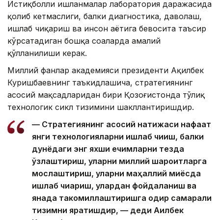
Истиқболли ишланмалар лаборатория даражасида
қолиб кетмаслиги, балки диагностика, даволаш,
ишлаб чиқариш ва инсон ҳаётига бевосита таъсир
кўрсатадиган бошқа соҳаларда амалий
қўлланилиши керак.
Миллий фанлар академияси президенти Ақилбек
Куришбаевнинг таъкидлашича, стратегиянинг
асосий мақсадларидан бири Қозоғистонда тўлиқ
технологик сикл тизимини шакллантиришдир.
— Стратегиянинг асосий натижаси нафақат
янги технологияларни ишлаб чиқиш, балки
дунёдаги энг яхши ечимларни тезда
ўзлаштириш, уларни миллий шароитларга
мослаштириш, уларни маҳаллий миқёсда
ишлаб чиқариш, улардан фойдаланиш ва
янада такомиллаштиришга қодир самарали
тизимни яратишдир, — деди Ақилбек