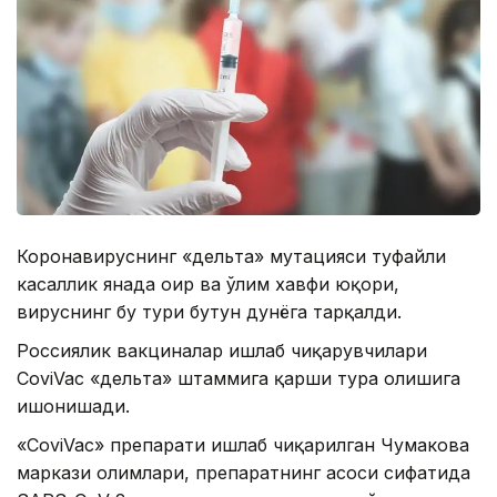
Коронавируснинг «дельта» мутацияси туфайли
касаллик янада оғир ва ўлим хавфи юқори,
вируснинг бу тури бутун дунёга тарқалди.
Россиялик вакциналар ишлаб чиқарувчилари
CoviVac «дельта» штаммига қарши тура олишига
ишонишади.
«CoviVac» препарати ишлаб чиқарилган Чумакова
маркази олимлари, препаратнинг асоси сифатида