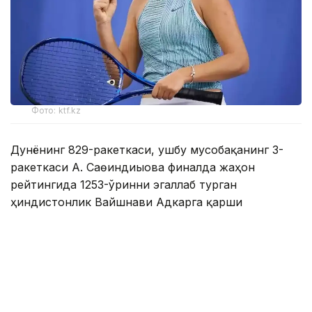
Фото: ktf.kz
Дунёнинг 829-ракеткаси, ушбу мусобақанинг 3-
ракеткаси А. Саөиндиыова финалда жаҳон
рейтингида 1253-ўринни эгаллаб турган
ҳиндистонлик Вайшнави Адкарга қарши
чемпионлик учун кураш олиб борди.
Биринчи партия кескин курашлар остида ўтди,
Аружан тай-брейкда муваффақиятли ўйнади - 7:6
(8:6).
Иккинчи сетда қозоғистонлик ёш теннисчи