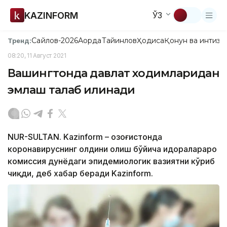
KAZINFORM
ЎЗ
Сайлов-2026
Ақорда
Тайинлов
Ҳодиса
Қонун ва интизо
Тренд:
08:20, 11 Август 2021
Вашингтонда давлат ходимларидан
эмлаш талаб қилинади
NUR-SULTAN. Kazinform – Қозоғистонда
коронавируснинг олдини олиш бўйича идоралараро
комиссия дунёдаги эпидемиологик вазиятни кўриб
чиқди, деб хабар беради Kazinform.