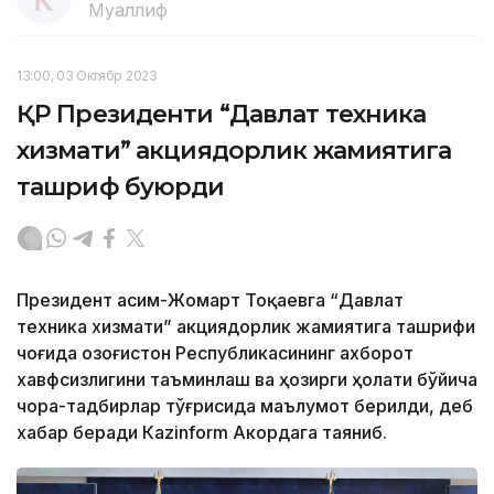
Муаллиф
13:00, 03 Октябр 2023
ҚР Президенти “Давлат техника
хизмати” акциядорлик жамиятига
ташриф буюрди
Президент Қасим-Жомарт Тоқаевга “Давлат
техника хизмати” акциядорлик жамиятига ташрифи
чоғида Қозоғистон Республикасининг ахборот
хавфсизлигини таъминлаш ва ҳозирги ҳолати бўйича
чора-тадбирлар тўғрисида маълумот берилди, деб
хабар беради Каzinform Акордага таяниб.