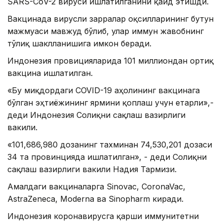
SARS-CоV-2 вируси ишлатилганини қайд этишди.
Вакцинада вирусли зарралар оқсилларининг бутун
мажмуаси мавжуд бўлиб, улар иммун жавобнинг
тўлиқ шаклланишига имкон беради.
Индонезия провицияларида 101 миллиондан ортиқ
вакцина ишлатилган.
«Бу миқдордаги COVID-19 аҳолининг вакцинага
бўлган эҳтиёжининг ярмини қоплаш учун етарли»,-
деди Индонезия Соғлиқни сақлаш вазирлиги
вакили.
«101,686,980 дозанинг тахминан 74,530,201 дозаси
34 та провинцияда ишлатилган», - деди Соғлиқни
сақлаш вазирлиги вакили Надия Тармизи.
Амалдаги вакциналарга Sinovac, CoronaVac,
AstraZeneca, Moderna ва Sinopharm киради.
Индонезия коронавирусга қарши иммунитетни