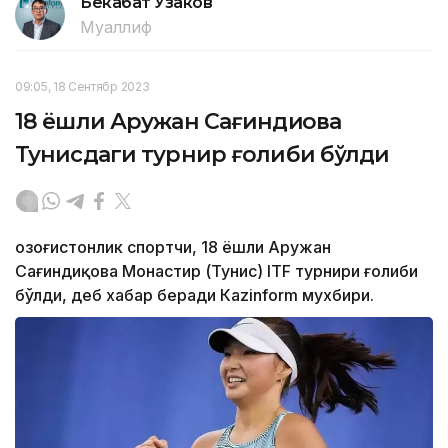
Бекабат Узаков
Муаллиф
09:05, 18 Сентябр 2023
18 ёшли Аружан Сағиндиқова
Тунисдаги турнир ғолиби бўлди
Қозоғистонлик спортчи, 18 ёшли Аружан
Сағиндиқова Монастир (Тунис) ITF турнири ғолиби
бўлди, деб хабар беради Каzinform мухбири.