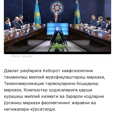
Фото: Akorda
Давлат раҳбарига Ахборот хавфсизлигини
таъминлаш миллий мувофиқлаштириш маркази,
Телекоммуникация тармоқларини бошқариш
маркази, Компьютер ҳодисаларига қарши
курашиш миллий хизмати ва Зарарли кодларни
ўрганиш маркази фаолиятининг жараёни ва
натижалари кўрсатилди.