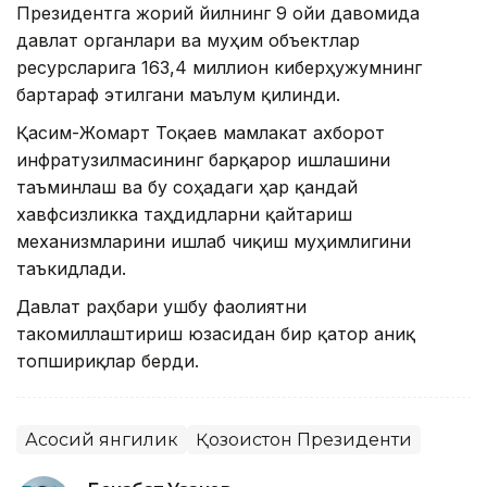
Президентга жорий йилнинг 9 ойи давомида
давлат органлари ва муҳим объектлар
ресурсларига 163,4 миллион киберҳужумнинг
бартараф этилгани маълум қилинди.
Қасим-Жомарт Тоқаев мамлакат ахборот
инфратузилмасининг барқарор ишлашини
таъминлаш ва бу соҳадаги ҳар қандай
хавфсизликка таҳдидларни қайтариш
механизмларини ишлаб чиқиш муҳимлигини
таъкидлади.
Давлат раҳбари ушбу фаолиятни
такомиллаштириш юзасидан бир қатор аниқ
топшириқлар берди.
Асосий янгилик
Қозоғистон Президенти