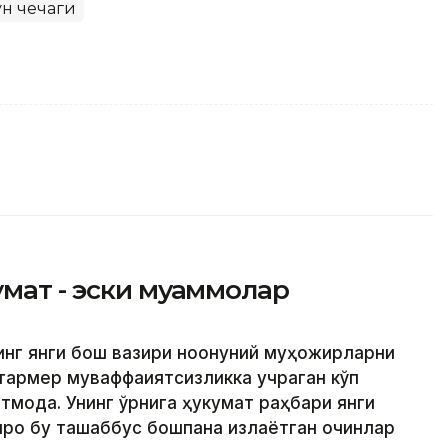
н чечаги
умат - эски муаммолар
инг янги бош вазири ноқонуний муҳожирларни
тармер муваффақиятсизликка учраган кўп
тмоқда. Унинг ўрнига ҳукумат раҳбари янги
роқ бу ташаббус бошпана излаётган қочқинлар