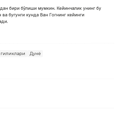
дан бири бўлиши мумкин. Кейинчалик унинг бу
ва бугунги кунда Ван Гогнинг кейинги
ади.
нгиликлари
Дунё