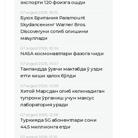
экспорти 120 фоизга ошди
07 avgust 2026, 18:10
Буюк Британия Paramount
Skydanceнинг Warner Bros.
Discoveryни сотиб олишини
маъқуллади
07 avgust 2026, 16:34
NASA космонавтлари фазога чиқди
07 avgust 2026, 14:37
Таиландда ўқувчи мактабда ўқ узди:
етти киши ҳалок бўлди
07 avgust 2026, 13:39
Хитой Марсдан олиб келинадиган
тупроқни ўрганиш учун махсус
лаборатория қуради
07 avgust 2026, 12:38
Туркияда 5G абонентлари сони
44,5 миллионга етди
07 avgust 2026, 12:10