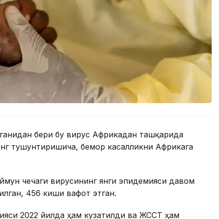
нганидан бери бу вирус Африкадан ташқарида
инг тушунтиришича, бемор касалликни Африкага
ймун чечаги вирусининг янги эпидемияси давом
тилган, 456 киши вафот этган.
ияси 2022 йилда ҳам кузатилди ва ЖССТ ҳам