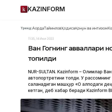
KAZINFORM
Ақорда
Тайинлов
Ҳодиса
Қонун ва интизом
Ко
Тренд:
11:35, 14 Июл 2022
Ван Гогнинг авваллари 
топилди
NUR-SULTAN. Kazinform – Олимлар Ван
автопортретини топди. У рассомнин
сақланадиган машҳур «Оқ қалпоқдаги де
кетган, деб хабар беради Kazinform В