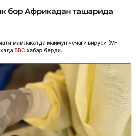
лк бор Африкадан ташқарида
мати мамлакатда маймун чечаги вируси (M-
 ҳақда
BBC
хабар берди.