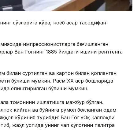
инг сўзларига кўра, ноёб асар тасодифан
емиясида импрессионистларга бағишланган
рлар Ван Гогнинг 1885 йилдаги ишини рентгенга
м билан суртилган ва картон билан қопланган
рети бўлиши мумкин. Расм ХХ аср бошларида
йтида ёпиштирилган бўлиши мумкин.
кала томонини ишлатишга мажбур бўлган.
лпоқ кийган ва бўйнига рўмол боғланган одам
 яққол кўриниб турибди: Ван Гог «Оқ қалпоқли
тиб, жаҳл устида унинг чап қулоғини палитра