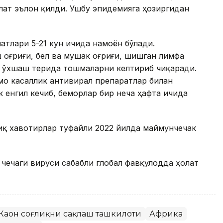
лат эълон қилди. Ушбу эпидемияга ҳозиргидан
атлари 5-21 кун ичида намоён бўлади.
оғриғи, бел ва мушак оғриғи, шишган лимфа
ка ўхшаш терида тошмаларни келтириб чиқаради.
мо касаллик антивирал препаратлар билан
 енгил кечиб, беморлар бир неча ҳафта ичида
иқ хавотирлар туфайли 2022 йилда маймунчечак
чечаги вируси сабабли глобал фавқулодда ҳолат
Жаҳон соғлиқни сақлаш ташкилоти
Африка