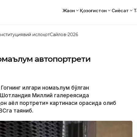
Жаҳон
Қозоғистон
Сиёсат
Т
нституциявий ислоҳот
Сайлов-2026
номаълум автопортрети
 Гогнинг илгари номаълум бўлган
г Шотландия Миллий галереясида
ҳқон аёл портрети» картинаси орқасида қолиб
ВСга таяниб.