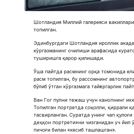
Шотландия Миллий галереяси вакилларин
топилган.
Эдинбургдаги Шотландия Қироллик акад
кўргазманинг очилиши арафасида курато
туширишга қарор қилишади.
Ўша пайтда расмнинг орқа томонида ели
расм топилган, бу рассомнинг автопорт
бўлиб ўтган кўргазмага тайёргарлик па
Ван Гог пулни тежаш учун канопнинг ик
Топилган портретда соқолли, қиррали қа
тасвирланган. Суратда унинг чап қулоғи
деҳқон портрети»ни чизганидан уч йил ў
пичоғи билан «кесиб ташлашган».