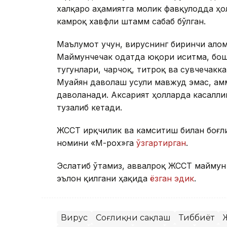
халқаро аҳамиятга молик фавқулодда ҳо
камроқ хавфли штамм сабаб бўлган.
Маълумот учун, вируснинг биринчи алом
Маймунчечак одатда юқори иситма, бош 
тугунлари, чарчоқ, титроқ ва сувчечак
Муайян даволаш усули мавжуд эмас, ам
даволанади. Аксарият ҳолларда касаллик
тузалиб кетади.
ЖССТ ирқчилик ва камситиш билан боғл
номини «М-pox»га
ўзгартирган
.
Эслатиб ўтамиз, аввалроқ ЖССТ маймун 
эълон қилгани ҳақида
ёзган эдик
.
Вирус
Соғлиқни сақлаш
Тиббиёт