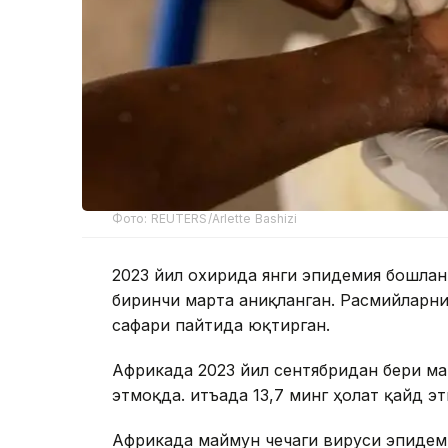
Фото: REUTERS/Arlette Bashizi
2023 йил охирида янги эпидемия бошла
биринчи марта аниқланган. Расмийларн
сафари пайтида юқтирган.
Африкада 2023 йил сентябридан бери ма
этмоқда. Қитъада 13,7 минг ҳолат қайд э
Африкада маймун чечаги вируси эпидем