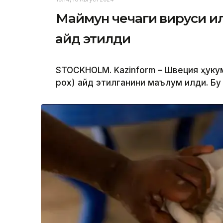
Маймун чечаги вируси и
қайд этилди
STOCKHOLM. Kazinform – Швеция ҳуку
pox) қайд этилганини маълум қилди. Бу