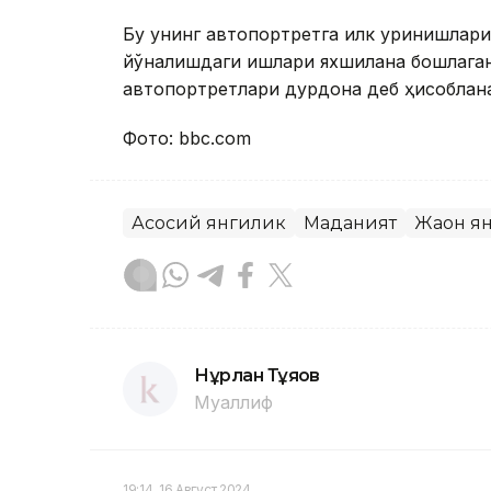
Бу унинг автопортретга илк уринишлари
йўналишдаги ишлари яхшилана бошлаган 
автопортретлари дурдона деб ҳисоблан
Фото: bbc.com
Асосий янгилик
Маданият
Жаҳон я
Нұрлан Тұяқов
Муаллиф
19:14, 16 Август 2024