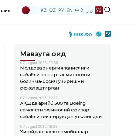
KZ
QZ
РУ
EN
中文
ق ز
ЎЗ
аҳлил
Мавзуга оид
07 avgust 2026, 20:36
Молдова энергия танқислиги
сабабли электр таъминотини
босқичма-босқич ўчиришни
режалаштирган
07 avgust 2026, 19:37
АҚШда қарийб 500 та Boeing
самолёти эҳтимолий ёриқлар
сабабли текширувдан ўтказилади
07 avgust 2026, 18:38
Хитойдан электромобиллар