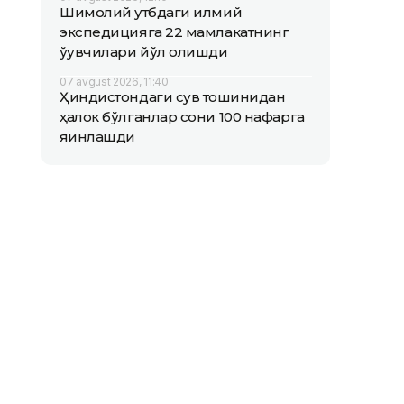
Шимолий қутбдаги илмий
экспедицияга 22 мамлакатнинг
ўқувчилари йўл олишди
07 avgust 2026, 11:40
Ҳиндистондаги сув тошқинидан
ҳалок бўлганлар сони 100 нафарга
яқинлашди