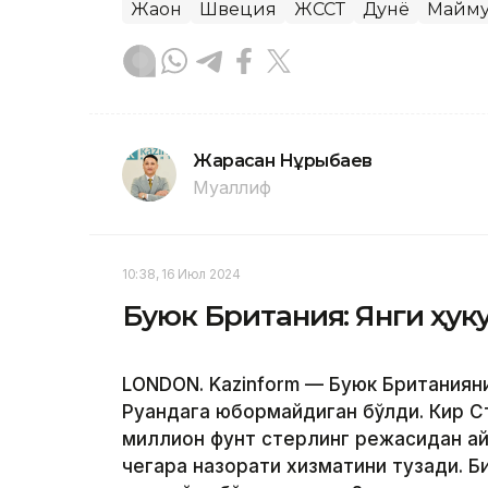
Жаҳон
Швеция
ЖССТ
Дунё
Майму
Жарасқан Нұрыбаев
Муаллиф
10:38, 16 Июл 2024
Буюк Британия: Янги ҳук
LONDON. Kazinform — Буюк Британиян
Руандага юбормайдиган бўлди. Кир С
миллион фунт стерлинг режасидан қай
чегара назорати хизматини тузади. Би