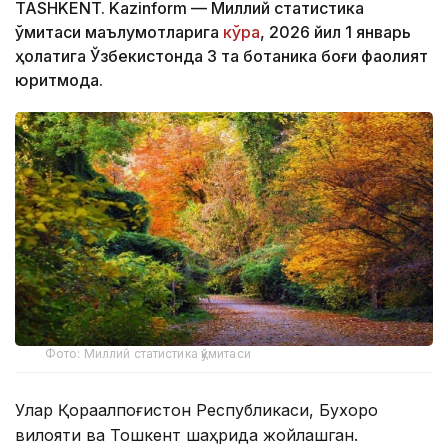
TASHKENT. Kazinform — Миллий статистика
қўмитаси маълумотларига
кўра
, 2026 йил 1 январь
ҳолатига Ўзбекистонда 3 та ботаника боғи фаолият
юритмоқда.
Фото: Миллий статистика қўмитаси
Улар Қорақалпоғистон Республикаси, Бухоро
вилояти ва Тошкент шаҳрида жойлашган.