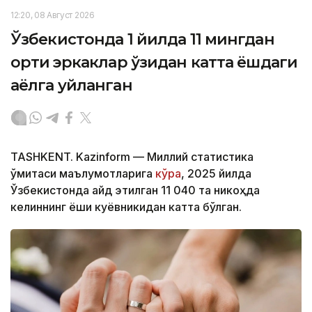
12:20, 08 Август 2026
Ўзбекистонда 1 йилда 11 мингдан
ортиқ эркаклар ўзидан катта ёшдаги
аёлга уйланган
TASHKENT. Kazinform — Миллий статистика
қўмитаси маълумотларига
кўра
, 2025 йилда
Ўзбекистонда қайд этилган 11 040 та никоҳда
келиннинг ёши куёвникидан катта бўлган.