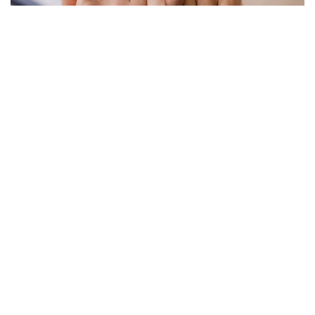
Фото: Миллий статистика қўмитаси
Бу кўрсаткич ҳудудлар кесимида қуйидагича:
Тошкент шаҳри — 1 809 та;
Хоразм вилояти — 1 066 та;
Қашқадарё вилояти — 995 та;
Бухоро вилояти — 979 та;
Самарқанд вилояти — 967 та;
Тошкент вилояти — 928 та;