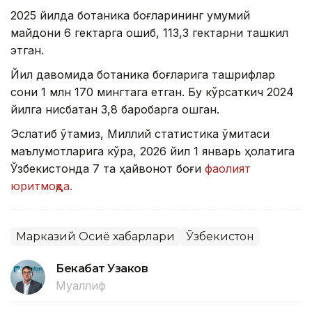
2025 йилда ботаника боғларининг умумий
майдони 6 гектарга ошиб, 113,3 гектарни ташкил
этган.
Йил давомида ботаника боғларига ташрифлар
сони 1 млн 170 мингтага етган. Бу кўрсаткич 2024
йилга нисбатан 3,8 баробарга ошган.
Эслатиб ўтамиз, Миллий статистика қўмитаси
маълумотларига кўра, 2026 йил 1 январь ҳолатига
Ўзбекистонда 7 та ҳайвонот боғи
фаолият
юритмоқда.
Марказий Осиё хабарлари
Ўзбекистон
Бекабат Узаков
Муаллиф