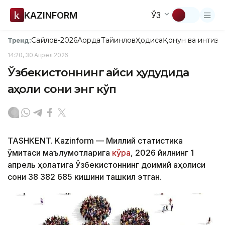
KAZINFORM
ЎЗ
Сайлов-2026
Ақорда
Тайинлов
Ҳодиса
Қонун ва интизо
Тренд:
14:20, 30 Апрел 2026
Ўзбекистоннинг қайси ҳудудида
аҳоли сони энг кўп
TASHKENT. Kazinform — Миллий статистика
қўмитаси маълумотларига
кўра
, 2026 йилнинг 1
апрель ҳолатига Ўзбекистоннинг доимий аҳолиси
сони 38 382 685 кишини ташкил этган.