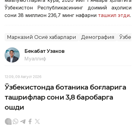
маълумотларига кўра, 2026 йил 1 январь ҳолатига
Ўзбекистон Республикасининг доимий аҳолиси
сони 38 миллион 236,7 минг нафарни
ташкил этди
.
Марказий Осиё хабарлари
Демография
Ўзбек
Бекабат Узаков
Муаллиф
12:09, 09 Август 2026
Ўзбекистонда ботаника боғларига
ташрифлар сони 3,8 баробарга
ошди