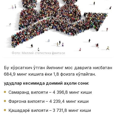
Фото: Миллий статистика қўмитаси
Бу кўрсаткич ўтган йилнинг мос даврига нисбатан
684,9 минг кишига ёки 1,8 фоизга кўпайган.
Ҳудудлар кесимида доимий аҳоли сони:
Самарқанд вилояти – 4 396,8 минг киши
Фарғона вилояти – 4 239,4 минг киши
Қашқадарё вилояти – 3 731,8 минг киши