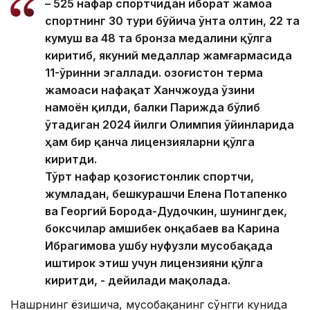
– 525 нафар спортчидан иборат жамоа
спортнинг 30 тури бўйича ўнта олтин, 22 та
кумуш ва 48 та бронза медалини қўлга
киритиб, якуний медаллар жамғармасида
11-ўринни эгаллади. Қозоғистон терма
жамоаси нафақат Ханчжоуда ўзини
намоён қилди, балки Парижда бўлиб
ўтадиган 2024 йилги Олимпия ўйинларида
ҳам бир қанча лицензияларни қўлга
киритди.
Тўрт нафар қозоғистонлик спортчи,
жумладан, бешкурашчи Елена Потапенко
ва Георгий Борода-Дудочкин, шунингдек,
боксчилар Қамшибек Қонқабаев ва Карина
Ибрагимова ушбу нуфузли мусобақада
иштирок этиш учун лицензияни қўлга
киритди, - дейилади мақолада.
Нашрнинг ёзишича, мусобақанинг сўнгги кунида