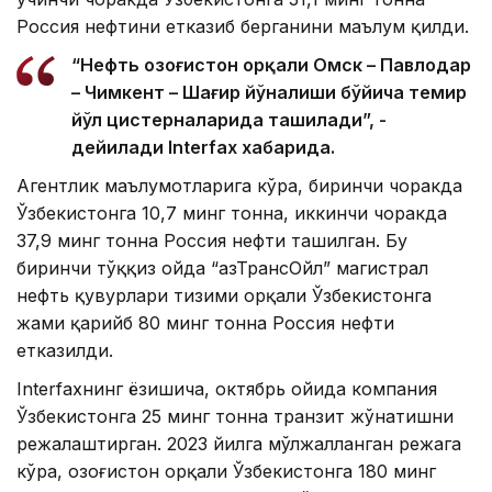
Россия нефтини етказиб берганини маълум қилди.
“Нефть Қозоғистон орқали Омск – Павлодар
– Чимкент – ​​Шағир йўналиши бўйича темир
йўл цистерналарида ташилади”, -
дейилади Interfax хабарида.
Агентлик маълумотларига кўра, биринчи чоракда
Ўзбекистонга 10,7 минг тонна, иккинчи чоракда
37,9 минг тонна Россия нефти ташилган. Бу
биринчи тўққиз ойда “ҚазТрансОйл” магистрал
нефть қувурлари тизими орқали Ўзбекистонга
жами қарийб 80 минг тонна Россия нефти
етказилди.
Interfaxнинг ёзишича, октябрь ойида компания
Ўзбекистонга 25 минг тонна транзит жўнатишни
режалаштирган. 2023 йилга мўлжалланган режага
кўра, Қозоғистон орқали Ўзбекистонга 180 минг