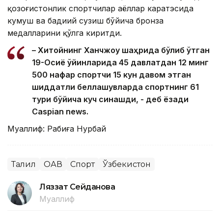
қозоғистонлик спортчилар аёллар каратэсида
кумуш ва бадиий сузиш бўйича бронза
медалларини қўлга киритди.
– Хитойнинг Ханчжоу шаҳрида бўлиб ўтган
19-Осиё ўйинларида 45 давлатдан 12 минг
500 нафар спортчи 15 кун давом этган
шиддатли беллашувларда спортнинг 61
тури бўйича куч синашди, - деб ёзади
Caspian news.
Муаллиф: Рабиға Нурбай
Таҳлил
ОАВ
Спорт
Ўзбекистон
Ляззат Сейданова
Муаллиф