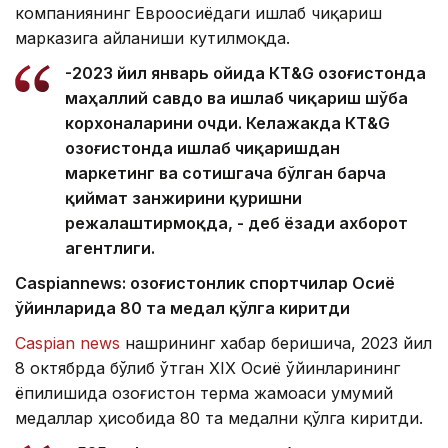
компаниянинг Евроосиёдаги ишлаб чиқариш
марказига айланиши кутилмоқда.
-2023 йил январь ойида КТ&G Қозоғистонда
маҳаллий савдо ва ишлаб чиқариш шўба
корхоналарини очди. Келажакда КТ&G
Қозоғистонда ишлаб чиқаришдан
маркетинг ва сотишгача бўлган барча
қиймат занжирини қуришни
режалаштирмоқда, - деб ёзади ахборот
агентлиги.
Caspiannews: Қозоғистонлик спортчилар Осиё
ўйинларида 80 та медал қўлга киритди
Caspian news
нашрининг хабар беришича, 2023 йил
8 октябрда бўлиб ўтган XIX Осиё ўйинларининг
ёпилишида Қозоғистон терма жамоаси умумий
медаллар ҳисобида 80 та медални қўлга киритди.