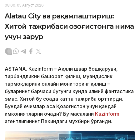
08:00, 05 Август 2026
Alatau City ва рақамлаштириш:
Хитой тажрибаси Қозоғистонга нима
учун зарур
ASTANА. Кazinform – Ақлли шаҳар бошқаруви,
тирбандликни башорат қилиш, муҳандислик
тармоқларини онлайн мониторинг қилиш –
буларнинг барчаси бугунги кунда илмий фантастика
эмас. Хитой бу соҳада катта тажриба орттирди.
Бундай ечимлар эса Қозоғистон учун қандай
имкониятларни очади? Бу масалани
Кazinform
агентлигининг Пекиндаги мухбири ўрганди.