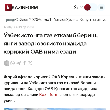
KAZINFORM
ЎЗ
Сайлов-2026
Ақорда
Тайинлов
Ҳодиса
Қонун ва интизо
Тренд:
12:30, 14 Октябр 2023
Ўзбекистонга газ етказиб бериш,
янги завод: Қозоғистон ҳақида
хорижий ОАВ нима ёзади
Жорий ҳафтада хорижий ОАВ Кореянинг янги заводи
қурилиши ва Ўзбекистонга газ етказиб бериши
ҳақида ёзди. Халқаро ОАВ Қозоғистон ҳақида яна
нималар ёзганини
Kazinform
агентлиги шарҳида
ўқинг.