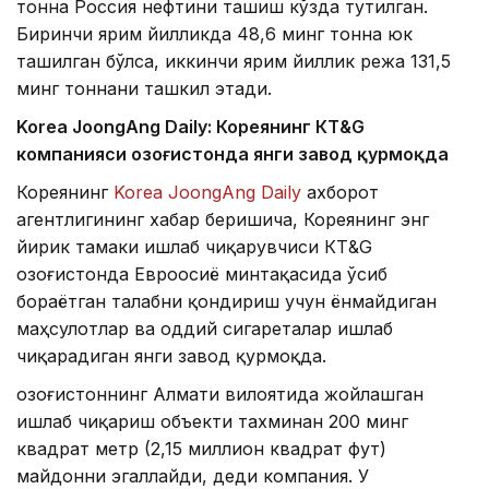
тонна Россия нефтини ташиш кўзда тутилган.
Биринчи ярим йилликда 48,6 минг тонна юк
ташилган бўлса, иккинчи ярим йиллик режа 131,5
минг тоннани ташкил этади.
Korea JoongAng Daily: Кореянинг КТ&G
компанияси Қозоғистонда янги завод қурмоқда
Кореянинг
Korea JoongAng Daily
ахборот
агентлигининг хабар беришича, Кореянинг энг
йирик тамаки ишлаб чиқарувчиси КТ&G
Қозоғистонда Евроосиё минтақасида ўсиб
бораётган талабни қондириш учун ёнмайдиган
маҳсулотлар ва оддий сигареталар ишлаб
чиқарадиган янги завод қурмоқда.
Қозоғистоннинг Алмати вилоятида жойлашган
ишлаб чиқариш объекти тахминан 200 минг
квадрат метр (2,15 миллион квадрат фут)
майдонни эгаллайди, деди компания. У