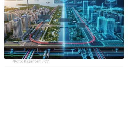
Фото: Kazinform / СИ
Шаҳар бошқарувининг янги модели
Рақамли эгизак — компьютердаги оддий 3D
модел эмас. Бу — ҳақиқий объектнинг виртуал
нусхаси. Бундай тизим бино, завод, транспорт
тармоғи, муҳандислик коммуникациялари, турар
жой майдони ёки бутун шаҳарнинг ҳолатини реал
вақт режимида кўрсатади.