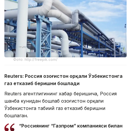
Фото: http://freepik.com/
Reuters: Россия Қозоғистон орқали Ўзбекистонга
газ етказиб беришни бошлади
Reuters агентлигининг хабар беришича, Россия
шанба кунидан бошлаб Қозоғистон орқали
Ўзбекистонга табиий газ етказиб беришни
бошлаган.
“Россиянинг “Газпром” компанияси билан