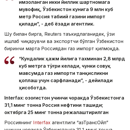
имзоланган икки йиллик шартномага
мувофиқ, Ўзбекистон кунига 9 млн куб
метр Россия табиий газини импорт
қилади”, - деб ёзади агентлик.
Шу билан бирга, Reuters таъкидлаганидек, ўзи
ишлаб чиқарувчи ва экспортчи бўлган Ўзбекистон
биринчи марта Россиядан газ импорт қилмоқда.
“Кундалик ҳажм йилига тахминан 2,8 млрд
куб метрга тўғри келади, чунки совуқ
мавсумда газ импорти танқисликни
қоплаш учун сарфланади”, - дейилади
ҳисоботда.
Interfax: Қозоғистон учинчи чоракда Ўзбекистонга
31,1 минг тонна Россия нефтини ташиди;
октябрга 25 минг тонна режалаштирилган
Россиянинг
Interfax
агентлиги “ҚазТрансОйл”
учинчи чоракда Ўзбекистонга 31,1 минг тонна