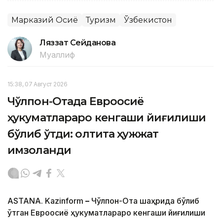
Марказий Осиё
Туризм
Ўзбекистон
Ляззат Сейданова
Муаллиф
15:38, 07 Август 2026
Чўлпон-Отада Евроосиё
ҳукуматлараро кенгаши йиғилиши
бўлиб ўтди: олтита ҳужжат
имзоланди
ASTANA. Kazinform
–
Чўлпон-Ота шаҳрида бўлиб
ўтган Евроосиё ҳукуматлараро кенгаши йиғилиши