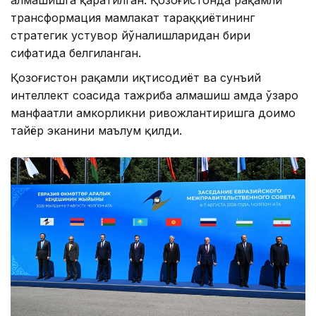
алмашишга қаратилган. Қозоғистонда рақамли
трансформация мамлакат тараққиётининг
стратегик устувор йўналишларидан бири
сифатида белгиланган.
Қозоғистон рақамли иқтисодиёт ва сунъий
интеллект соҳасида тажриба алмашиш ҳамда ўзаро
манфаатли ҳамкорликни ривожлантиришга доимо
тайёр эканини маълум қилди.