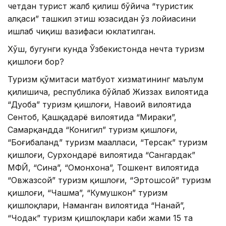
четдан турист жалб қилиш бўйича “туристик
ҳалқаси” ташкил этиш юзасидан ўз лойиҳасини
ишлаб чиқиш вазифаси юклатилган.
Хўш, бугунги кунда Ўзбекистонда нечта туризм
қишлоғи бор?
Туризм қўмитаси матбуот хизматининг маълум
қилишича, республика бўйлаб Жиззах вилоятида
“Дуоба” туризм қишлоғи, Навоий вилоятида
Сентоб, Қашқадарё вилоятида “Мираки”,
Самарқандда “Конигил” туризм қишлоғи,
“Боғибаланд” туризм маҳалласи, “Терсак” туризм
қишлоғи, Сурхондарё вилоятида “Сангардак”
МФЙ, “Сина”, “Омонхона”, Тошкент вилоятида
“Овжазсой” туризм қишлоғи, “Эртошсой” туризм
қишлоғи, “Чашма”, “Кумушкон” туризм
қишлоқлари, Наманган вилоятида “Нанай”,
“Чодак” туризм қишлоқлари каби жами 15 та