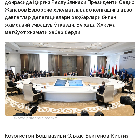
доирасида Қирғиз Республикаси Президенти Садир
Жапаров Евроосиё ҳукуматлараро кенгашига аъзо
давлатлар делегациялари раҳбарлари билан
жамоавий учрашув ўтказди. Бу ҳақда Ҳукумат
матбуот хизмати хабар берди.
Фото: primeminister.kz
Қозоғистон Бош вазири Олжас Бектенов Қирғиз