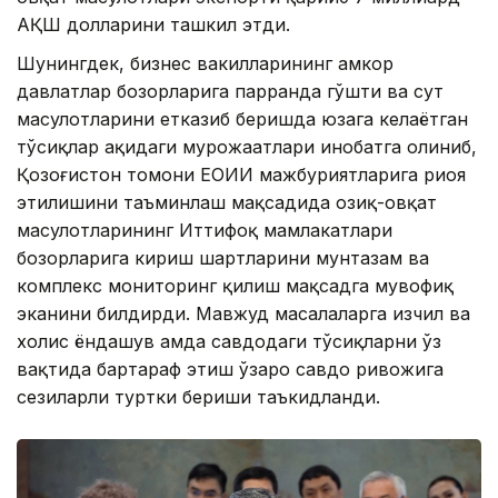
АҚШ долларини ташкил этди.
Шунингдек, бизнес вакилларининг ҳамкор
давлатлар бозорларига парранда гўшти ва сут
маҳсулотларини етказиб беришда юзага келаётган
тўсиқлар ҳақидаги мурожаатлари инобатга олиниб,
Қозоғистон томони ЕОИИ мажбуриятларига риоя
этилишини таъминлаш мақсадида озиқ-овқат
маҳсулотларининг Иттифоқ мамлакатлари
бозорларига кириш шартларини мунтазам ва
комплекс мониторинг қилиш мақсадга мувофиқ
эканини билдирди. Мавжуд масалаларга изчил ва
холис ёндашув ҳамда савдодаги тўсиқларни ўз
вақтида бартараф этиш ўзаро савдо ривожига
сезиларли туртки бериши таъкидланди.