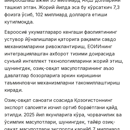
айирбошлаш ҳажми 95 миллиард АҚШ долларини
ташкил этган. Жорий йилда эса бу кўрсаткич 7,3
фоизга ўсиб, 102 миллиард долларга етиши
кутилмоқда.
Евроосиё ҳукуматлараро кенгаши фаолиятининг
устувор йўналишлари қаторига рақамли савдо
механизмларини ривожлантириш, ЕОИИнинг
интеграциялашган ахборот тизими доирасида
сунъий интеллект технологияларини жорий этиш,
шунингдек, озиқ-овқат маҳсулотларининг аъзо
давлатлар бозорларига эркин киришини
таъминловчи механизмларни такомиллаштириш
киради.
Озиқ-овқат саноати соҳасида Қозоғистоннинг
экспорт салоҳияти изчил ортиб бораётгани қайд
этилди. 2025 йил якунларига кўра, чорвачилик ва
ўсимлик маҳсулотлари, шунингдек, тайёр озиқ-
овқат маҳсулотлари экспорти қарийб 7 миллиард