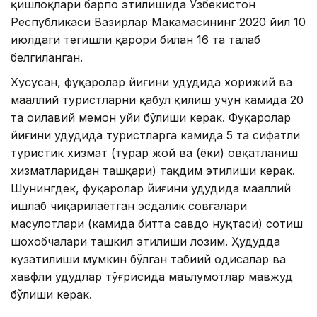
қишлоқлари барпо этилишида Ўзбекистон
Республикаси Вазирлар Маҳкамасининг 2020 йил 10
июлдаги тегишли қарори билан 16 та талаб
белгиланган.
Хусусан, фуқаролар йиғини ҳудудида хорижий ва
маҳаллий туристларни қабул қилиш учун камида 20
та оилавий меҳмон уйи бўлиши керак. Фуқаролар
йиғини ҳудудида туристларга камида 5 та сифатли
туристик хизмат (турар жой ва (ёки) овқатланиш
хизматларидан ташқари) тақдим этилиши керак.
Шунингдек, фуқаролар йиғини ҳудудида маҳаллий
ишлаб чиқарилаётган эсдалик совғалари
маҳсулотлари (камида битта савдо нуқтаси) сотиш
шохобчалари ташкил этилиши лозим. Ҳудудда
кузатилиши мумкин бўлган табиий ҳодисалар ва
хавфли ҳудудлар тўғрисида маълумотлар мавжуд
бўлиши керак.