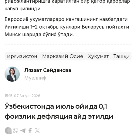
ривожлантиришга қаратилган бир қатор қарорлар
қабул қилинди.
Евроосиё ҳукуматлараро кенгашининг навбатдаги
йиғилиши 1–2 октябрь кунлари Беларусь пойтахти
Минск шаҳрида бўлиб ўтади.
Қирғизистон
Марказий Осиё
Ҳукумат
Ташқи с
Ляззат Сейданова
Муаллиф
15:15, 07 Август 2026
Ўзбекистонда июль ойида 0,1
фоизлик дефляция қайд этилди