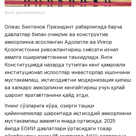
Фото: primeminister.kz
Олжас Бектенов Президент раҳбарлигида барча
давлатлар билан очиқлик ва конструктив
ҳамкорликка асосланган Адолатли ва Илғор
Қозоғистонни ривожлантириш сиёсати изчил
амалга оширилаётганини таъкидлади. Янги
Конституцияда назарда тутилган кенг қамровли
институционал ислоҳотлар инвесторлар ишончини
мустаҳкамлаш, иқтисодиётни модернизация қилиш
ва халқаро ҳамкорликни кенгайтириш учун қулай
шароит яратаётганини қайд этди.
Унинг сўзларига кўра, ҳозирги ташқи
қийинчиликлар шароитида иқтисодий ҳамкорликни
мустаҳкамлаш аҳамияти янада ортмоқда. 2025
йилда ЕОИИ давлатлари ўртасидаги товар