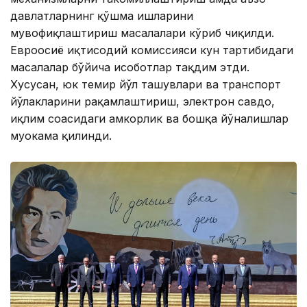
давлатларнинг қўшма ишларини
мувофиқлаштириш масалалари кўриб чиқилди.
Евроосиё иқтисодий комиссияси кун тартибидаги
масалалар бўйича ҳисоботлар тақдим этди.
Хусусан, юк темир йўл ташувлари ва транспорт
йўлакларини рақамлаштириш, электрон савдо,
иқлим соҳасидаги ҳамкорлик ва бошқа йўналишлар
муҳокама қилинди.