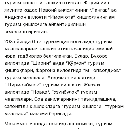
туризм кишлоғи ташкил этилган. Жорий йил
якунига қадар Навоий вилоятининг “Лангар” ва
Андижон вилояти “Имом ота” қишлоғининг ҳам
туризм қишлоғига айлантирилиши
режалаштирилган.
2025 йилда 6 та туризм қишлоғи ҳамда туризм
маҳаллаларини ташкил этиш юзасидан амалий
чора-тадбирлар белгиланган. Булар, Бухоро
вилоятида “Ширин” ҳамда “Қўрғон” туризм
қишлоқлари, Фарғона вилоятида “М.Топволдиев”
туризм маҳалласи, Андижон вилоятида
“Ширмонбулоқ” туризм қишлоғи, Жиззах
вилоятида “Новқа”, “Узунбулоқ” туризм
маҳаллалари. Соҳа вакилларининг таъкидлашича,
салоҳиятли қишлоқларга “туризм қишлоғи” “туризм
маҳалласи” мақоми берилади.
Маълумот ўрнида таъкидлаш жоизки, туризм