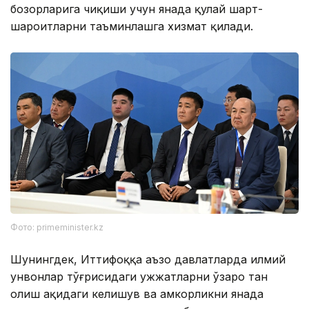
бозорларига чиқиши учун янада қулай шарт-
шароитларни таъминлашга хизмат қилади.
Фото: primeminister.kz
Шунингдек, Иттифоққа аъзо давлатларда илмий
унвонлар тўғрисидаги ҳужжатларни ўзаро тан
олиш ҳақидаги келишув ва ҳамкорликни янада