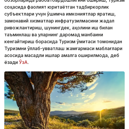
бозорларида рақобатбардошлигини ошириш, туризм
соҳасида фаолият юритаётган тадбиркорлик
субъектлари учун қўшимча имкониятлар яратиш,
замонавий хизматлар инфратузилмасини жадал
ривожлантириш, шунингдек, аҳолини иш билан
таъминлаш ва уларнинг даромад манбаини
кенгайтириш борасида Туризм қўмитаси томонидан
Туризмни қўллаб-қувватлаш жамғармаси маблағлари
асосида мақсадли ишлар амалга оширилмоқда, деб
ёзади
ЎзА
.