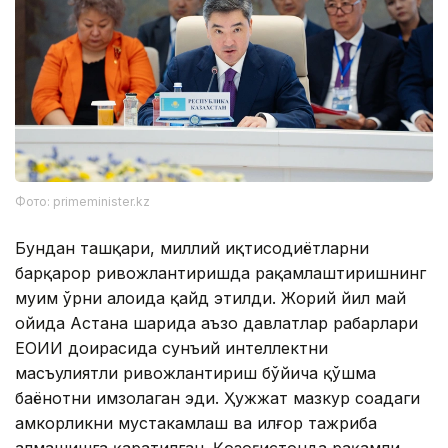
Фото: primeminister.kz
Бундан ташқари, миллий иқтисодиётларни
барқарор ривожлантиришда рақамлаштиришнинг
муҳим ўрни алоҳида қайд этилди. Жорий йил май
ойида Астана шаҳрида аъзо давлатлар раҳбарлари
ЕОИИ доирасида сунъий интеллектни
масъулиятли ривожлантириш бўйича қўшма
баёнотни имзолаган эди. Ҳужжат мазкур соҳадаги
ҳамкорликни мустаҳкамлаш ва илғор тажриба