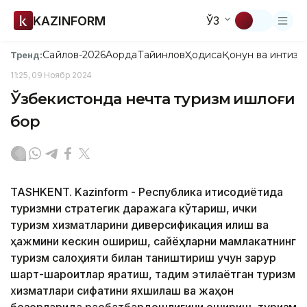
KAZINFORM
ЎЗ
Сайлов-2026
Ақорда
Тайинлов
Ҳодиса
Қонун ва интизо
Тренд:
11:25, 09 Ноябр 2024
Ўзбекистонда нечта туризм қишлоғи
бор
TASHKENT. Kazinform - Республика иқтисодиётида
туризмни стратегик даражага кўтариш, ички
туризм хизматларини диверсификация қилиш ва
ҳажмини кескин ошириш, сайёҳларни мамлакатнинг
туризм салоҳияти билан таништириш учун зарур
шарт-шароитлар яратиш, тақдим этилаётган туризм
хизматлари сифатини яхшилаш ва жаҳон