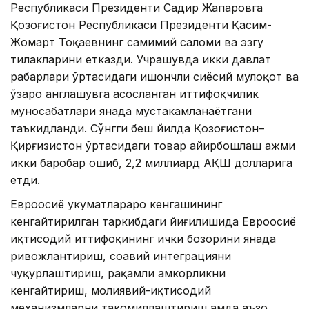
Республикаси Президенти Садир Жапаровга
Қозоғистон Республикаси Президенти Қасим-
Жомарт Тоқаевнинг самимий саломи ва эзгу
тилакларини етказди. Учрашувда икки давлат
раҳбарлари ўртасидаги ишончли сиёсий мулоқот ва
ўзаро англашувга асосланган иттифоқчилик
муносабатлари янада мустаҳкамланаётгани
таъкидланди. Сўнгги беш йилда Қозоғистон–
Қирғизистон ўртасидаги товар айирбошлаш ҳажми
икки баробар ошиб, 2,2 миллиард АҚШ долларига
етди.
Евроосиё ҳукуматлараро кенгашининг
кенгайтирилган таркибдаги йиғилишида Евроосиё
иқтисодий иттифоқининг ички бозорини янада
ривожлантириш, соҳавий интеграцияни
чуқурлаштириш, рақамли ҳамкорликни
кенгайтириш, молиявий-иқтисодий
механизмларни такомиллаштириш ҳамда аъзо