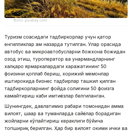
Фото: pixabay.com
Туризм соҳасидаги тадбиркорлар учун қатор
енгилликлар ҳам назарда тутилган. Улар орасида
автобус ва микроавтобусларни божхона божидан
озод этиш, туроператор ва ҳунармандларнинг
халқаро ярмаркалардаги харажатининг 50
фоизини қоплаб бериш, хорижий меҳмонлар
иштирокида бизнес тадбирлар ташкил қилган
тадбиркорларнинг фойда солиғини 50 фоизга
камайтириш каби имтиёзлар белгиланган.
Шунингдек, давлатимиз раҳбари томонидан ҳамма
вилоят, шаҳар ва туманларда сайёҳлар борадиган
жойларни кўпайтириш кераклиги бўйича
топшириқ берилган. Ҳар бир вилоят ҳокими ички ва