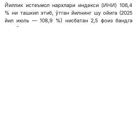
Йиллик истеъмол нархлари индекси (ИНИ) 106,4
% ни ташкил этиб, ўтган йилнинг шу ойига (2025
йил июль — 108,9 %) нисбатан 2,5 фоиз бандга
пасайди.
Июль ойида озиқ-овқат маҳсулотлари нархлари
ўртача 0,91 % га пасайиб, ноозиқ-овқат товарлари
0,3 % га ҳамда аҳолига кўрсатиладиган пуллик
хизматлар эса 0,5 % га қимматлашгани
кузатилган.
Асосий озиқ-овқат маҳсулотларидан сабзи (12,6
%), узун бошоқли гуруч (6,4 %), юмалоқ бошоқли
гуруч (6,1 %), мош (4,2 %), пиёз (1,7 %)
нархларининг ошиши инфляцияга таъсир
кўрсатди.
Асосий озиқ-овқат маҳсулотларидан инфляцияни
пасайтирувчи омил сифатида бақлажон (-42,8 %),
булғор қалампири (-39,4 %), помидор (-24,0 %),