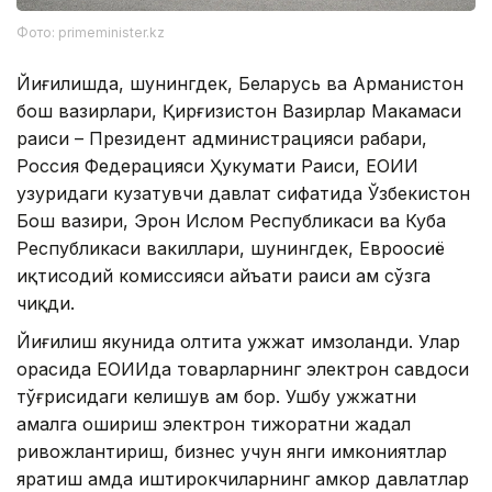
Фото: primeminister.kz
Йиғилишда, шунингдек, Беларусь ва Арманистон
бош вазирлари, Қирғизистон Вазирлар Маҳкамаси
раиси – Президент администрацияси раҳбари,
Россия Федерацияси Ҳукумати Раиси, ЕОИИ
ҳузуридаги кузатувчи давлат сифатида Ўзбекистон
Бош вазири, Эрон Ислом Республикаси ва Куба
Республикаси вакиллари, шунингдек, Евроосиё
иқтисодий комиссияси ҳайъати раиси ҳам сўзга
чиқди.
Йиғилиш якунида олтита ҳужжат имзоланди. Улар
орасида ЕОИИда товарларнинг электрон савдоси
тўғрисидаги келишув ҳам бор. Ушбу ҳужжатни
амалга ошириш электрон тижоратни жадал
ривожлантириш, бизнес учун янги имкониятлар
яратиш ҳамда иштирокчиларнинг ҳамкор давлатлар