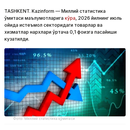
TASHKENT. Kazinform — Миллий статистика
қўмитаси маълумотларига
кўра
, 2026 йилнинг июль
ойида истеъмол секторидаги товарлар ва
хизматлар нархлари ўртача 0,1 фоизга пасайиши
кузатилди.
Фото: Миллий статистика қўмитаси