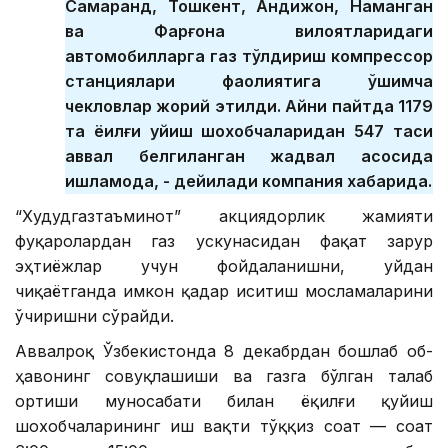
Самарқанд, Тошкент, Андижон, Наманган
ва Фарғона вилоятларидаги
автомобилларга газ тўлдириш компрессор
станциялари фаолиятига қўшимча
чекловлар жорий этилди. Айни пайтда 1179
та ёқилғи қуйиш шохобчаларидан 547 таси
аввал белгиланган жадвал асосида
ишламоқда, - дейилади компания хабарида.
“Худудгазтаъминот” акциядорлик жамияти
фуқаролардан газ ускунасидан фақат зарур
эҳтиёжлар учун фойдаланишни, уйдан
чиқаётганда имкон қадар иситиш мосламаларини
ўчиришни сўрайди.
Аввалроқ Ўзбекистонда 8 декабрдан бошлаб об-
ҳавонинг совуқлашиши ва газга бўлган талаб
ортиши муносабати билан ёқилғи қуйиш
шохобчаларининг иш вақти тўққиз соат — соат