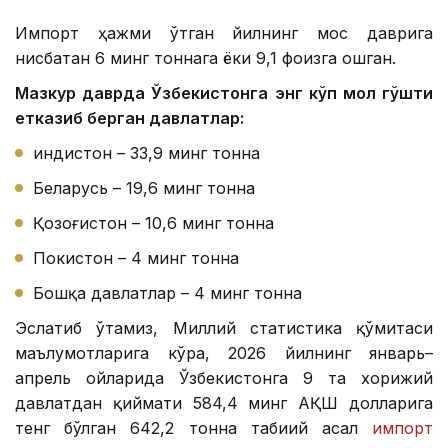
Импорт ҳажми ўтган йилнинг мос даврига
нисбатан 6 минг тоннага ёки 9,1 фоизга ошган.
Мазкур даврда Ўзбекистонга энг кўп мол гўшти
етказиб берган давлатлар:
Ҳиндистон – 33,9 минг тонна
Беларусь – 19,6 минг тонна
Қозоғистон – 10,6 минг тонна
Покистон – 4 минг тонна
Бошқа давлатлар – 4 минг тонна
Эслатиб ўтамиз, Миллий статистика қўмитаси
маълумотларига кўра, 2026 йилнинг январь–
апрель ойларида Ўзбекистонга 9 та хорижий
давлатдан қиймати 584,4 минг АҚШ долларига
тенг бўлган 642,2 тонна табиий асал
импорт