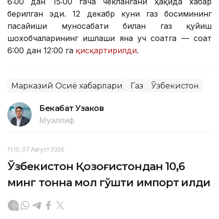
6:00 дан 15:00 гача чеклангани ҳақида хабар
берилган эди. 12 декабр куни газ босимининг
пасайиши муносабати билан газ қуйиш
шохобчаларининг ишлаши яна уч соатга — соат
6:00 дан 12:00 га
қисқартирилди
.
Марказий Осиё хабарлари
Газ
Ўзбекистон
Бекабат Узаков
Муаллиф
11:10, 07 Август 2026
Ўзбекистон Қозоғистондан 10,6
минг тонна мол гўшти импорт қилди