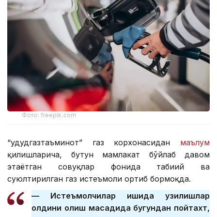
Фото: freepik.com
“Ҳудудгазтаъминот” газ корхонасидан
маълум
қилишларича, бутун мамлакат бўйлаб давом
этаётган совуқлар фонида табиий ва
суюлтирилган газ истеъмоли ортиб бормоқда.
— Истеъмолчилар ишида узилишлар
олдини олиш мақсадида бугундан пойтахт,