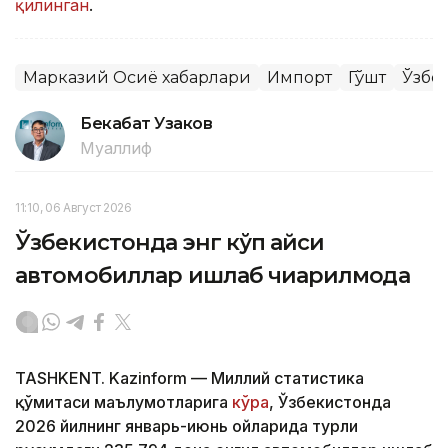
қилинган
.
Марказий Осиё хабарлари
Импорт
Гўшт
Ўзбе
Бекабат Узаков
Муаллиф
11:10, 06 Август 2026
Ўзбекистонда энг кўп қайси
автомобиллар ишлаб чиқарилмоқда
TASHKENT. Kazinform — Миллий статистика
қўмитаси маълумотларига
кўра
, Ўзбекистонда
2026 йилнинг январь-июнь ойларида турли