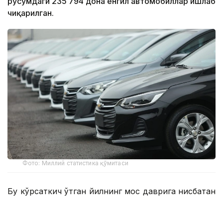
русумдаги 235 794 дона енгил автомобиллар ишлаб
чиқарилган.
Фото: Миллий статистика қўмитаси
Бу кўрсаткич ўтган йилнинг мос даврига нисбатан
26,8 минг донага ошган.
Улар русумлар бўйича қуйидагича: