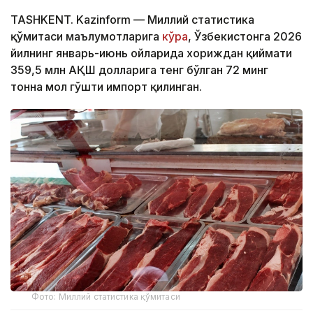
TASHKENT. Kazinform — Миллий статистика
қўмитаси маълумотларига
кўра
, Ўзбекистонга 2026
йилнинг январь-июнь ойларида хориждан қиймати
359,5 млн АҚШ долларига тенг бўлган 72 минг
тонна мол гўшти импорт қилинган.
Фото: Миллий статистика қўмитаси