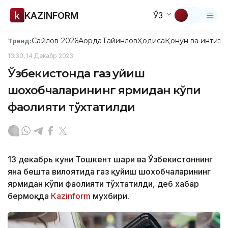
KAZINFORM
ЎЗ
Сайлов-2026
Ақорда
Тайинлов
Ҳодиса
Қонун ва интизо
Тренд:
13:30, 14 Декабр 2023
Ўзбекистонда газ қуйиш
шохобчаларининг ярмидан кўпи
фаолияти тўхтатилди
13 декабрь куни Тошкент шаҳри ва Ўзбекистоннинг
яна бешта вилоятида газ қуйиш шохобчаларининг
ярмидан кўпи фаолияти тўхтатилди, деб хабар
бермоқда
Кazinform
мухбири.