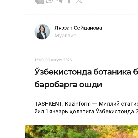
Ляззат Сейданова
Муаллиф
12:09, 09 Август 2026
Ўзбекистонда ботаника б
баробарга ошди
TASHKENT. Kazinform — Миллий стат
йил 1 январь ҳолатига Ўзбекистонда 