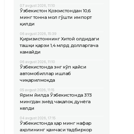
07 avgust 2026, 11:10
Ўзбекистон Қозоғистондан 10,6
минг тонна мол гўшти импорт
қилди
06 avgust 2026, 15:39
Қирғизистоннинг Хитой олдидаги
ташқи қарзи 1,4 млрд долларгача
камайди
06 avgust 2026, 11:10
Ўзбекистонда энг кўп қайси
автомобиллар ишлаб
чиқарилмоқда
05 avgust 2026, 11:15
Ярим йилда Ўзбекистонда 373
мингдан зиёд чақалоқ дунёга
келди
04 avgust 2026, 17:15
Ўзбекистонда ҳар минг нафар
аҳолининг қанчаси тадбиркор