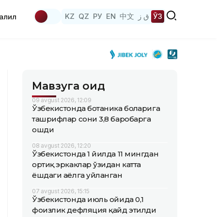
KZ
QZ
РУ
EN
中文
ق ز
ЎЗ
аҳлил
Мавзуга оид
09 avgust 2026, 12:09
Ўзбекистонда ботаника боғларига
ташрифлар сони 3,8 баробарга
ошди
08 avgust 2026, 12:20
Ўзбекистонда 1 йилда 11 мингдан
ортиқ эркаклар ўзидан катта
ёшдаги аёлга уйланган
07 avgust 2026, 15:15
Ўзбекистонда июль ойида 0,1
фоизлик дефляция қайд этилди