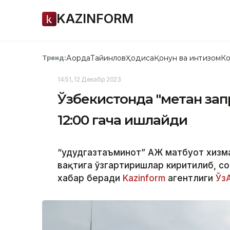
KAZINFORM
Ақорда
Тайинлов
Ҳодиса
Қонун ва интизом
Ко
Тренд:
14:51, 12 Декабр 2023
Ўзбекистонда "метан запр
12:00 гача ишлайди
“Ҳудудгазтаъминот” АЖ матбуот хизм
вақтига ўзгартиришлар киритилиб, соа
хабар беради
Kazinform
агентлиги
Ўз