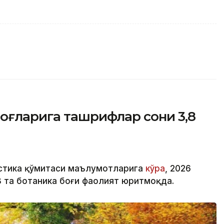
оғларига ташрифлар сони 3,8
истика қўмитаси маълумотларига
кўра
, 2026
3 та ботаника боғи фаолият юритмоқда.