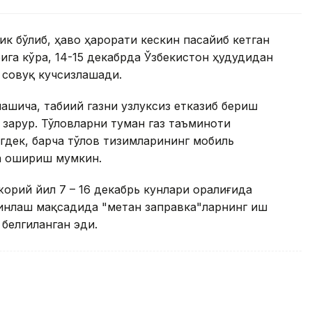
ик бўлиб, ҳаво ҳарорати кескин пасайиб кетган
ига кўра, 14-15 декабрда Ўзбекистон ҳудудидан
 совуқ кучсизлашади.
ашича, табиий газни узлуксиз етказиб бериш
 зарур. Тўловларни туман газ таъминоти
гдек, барча тўлов тизимларининг мобиль
а ошириш мумкин.
орий йил 7 – 16 декабрь кунлари оралиғида
минлаш мақсадида "метан заправка"ларнинг иш
 белгиланган эди.