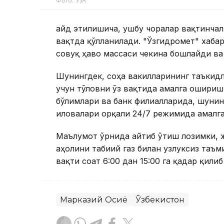
Фото: ЎзА
Қайд этилишича, ушбу чоралар вақтинчал
вақтда қўлланилади. "Ўзгидромет" хабар
совуқ ҳаво массаси чекина бошлайди ва
Шунингдек, соҳа вакилларининг таъкидл
учун тўловни ўз вақтида амалга ошириш
бўлимлари ва банк филиалларида, шунин
иловалари орқали 24/7 режимида амалг
Маълумот ўрнида айтиб ўтиш лозимки, ж
аҳолини табиий газ билан узлуксиз таъ
вақти соат 6:00 дан 15:00 га қадар қилиб
Марказий Осиё
Ўзбекистон