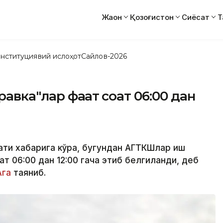
Жаҳон
Қозоғистон
Сиёсат
Т
нституциявий ислоҳот
Сайлов-2026
авка"лар фақат соат 06:00 дан
ати хабарига кўра, бугундан АГТКШлар иш
т 06:00 дан 12:00 гача этиб белгиланди, деб
Ага
таяниб.