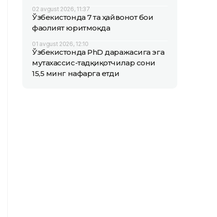
02 avgust 2026, 11:37
Ўзбекистонда 7 та ҳайвонот боғи
фаолият юритмоқда
01 avgust 2026, 12:10
Ўзбекистонда PhD даражасига эга
мутахассис-тадқиқотчилар сони
15,5 минг нафарга етди