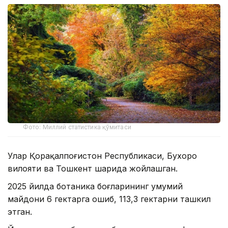
Фото: Миллий статистика қўмитаси
Улар Қорақалпоғистон Республикаси, Бухоро
вилояти ва Тошкент шаҳрида жойлашган.
2025 йилда ботаника боғларининг умумий
майдони 6 гектарга ошиб, 113,3 гектарни ташкил
этган.