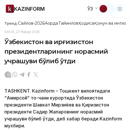
KAZINFORM
ЎЗ
Сайлов-2026
Ақорда
Тайинлов
Ҳодиса
Қонун ва интизо
Тренд:
09:08, 27 Январ 2025
Ўзбекистон ва Қирғизистон
президентларининг норасмий
учрашуви бўлиб ўтди
ТASHKENT. Кazinform – Тошкент вилоятидаги
“Амирсой” тоғ-чанғи курортида Ўзбекистон
президенти Шавкат Мирзиёев ва Қирғизистон
президенти Садир Жапаровнинг норасмий
учрашуви бўлиб ўтди, деб хабар беради Kazinform
мухбири.