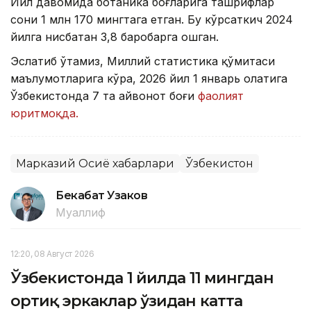
Йил давомида ботаника боғларига ташрифлар
сони 1 млн 170 мингтага етган. Бу кўрсаткич 2024
йилга нисбатан 3,8 баробарга ошган.
Эслатиб ўтамиз, Миллий статистика қўмитаси
маълумотларига кўра, 2026 йил 1 январь ҳолатига
Ўзбекистонда 7 та ҳайвонот боғи
фаолият
юритмоқда.
Марказий Осиё хабарлари
Ўзбекистон
Бекабат Узаков
Муаллиф
12:20, 08 Август 2026
Ўзбекистонда 1 йилда 11 мингдан
ортиқ эркаклар ўзидан катта