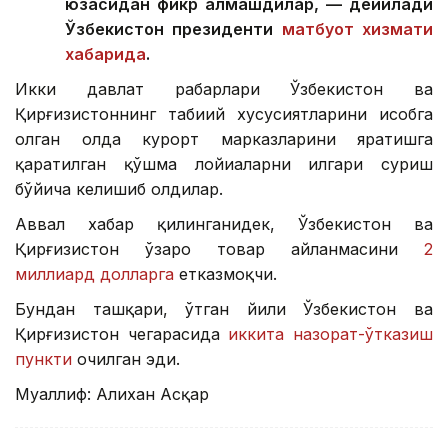
юзасидан фикр алмашдилар, — дейилади
Ўзбекистон президенти
матбуот хизмати
хабарида
.
Икки давлат раҳбарлари Ўзбекистон ва
Қирғизистоннинг табиий хусусиятларини ҳисобга
олган ҳолда курорт марказларини яратишга
қаратилган қўшма лойиҳаларни илгари суриш
бўйича келишиб олдилар.
Аввал хабар қилинганидек, Ўзбекистон ва
Қирғизистон ўзаро товар айланмасини
2
миллиард долларга
етказмоқчи.
Бундан ташқари, ўтган йили Ўзбекистон ва
Қирғизистон чегарасида
иккита назорат-ўтказиш
пункти
очилган эди.
Муаллиф: Алихан Асқар