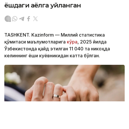
ёшдаги аёлга уйланган
TASHKENT. Kazinform — Миллий статистика
қўмитаси маълумотларига
кўра
, 2025 йилда
Ўзбекистонда қайд этилган 11 040 та никоҳда
келиннинг ёши куёвникидан катта бўлган.