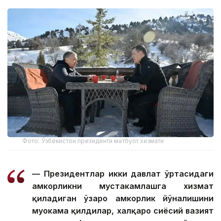
Фото: Ўзбекистон президенти матбуот хизмати
— Президентлар икки давлат ўртасидаги
ҳамкорликни мустаҳкамлашга хизмат
қиладиган ўзаро ҳамкорлик йўналишини
муҳокама қилдилар, халқаро сиёсий вазият