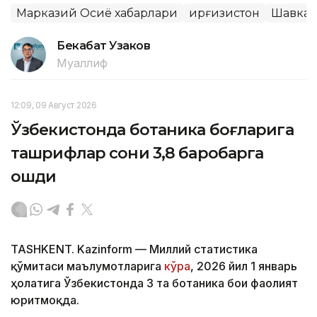
Марказий Осиё хабарлари
Қирғизистон
Шавкат
Бекабат Узаков
Муаллиф
12:09, 09 Август 2026
Ўзбекистонда ботаника боғларига
ташрифлар сони 3,8 баробарга
ошди
TASHKENT. Kazinform — Миллий статистика
қўмитаси маълумотларига
кўра
, 2026 йил 1 январь
ҳолатига Ўзбекистонда 3 та ботаника боғи фаолият
юритмоқда.