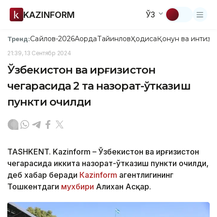
KAZINFORM
ЎЗ
Сайлов-2026
Ақорда
Тайинлов
Ҳодиса
Қонун ва интизо
Тренд:
21:39, 13 Сентябр 2024
Ўзбекистон ва Қирғизистон
чегарасида 2 та назорат-ўтказиш
пункти очилди
TASHKENT. Kazinform – Ўзбекистон ва Қирғизистон
чегарасида иккита назорат-ўтказиш пункти очилди,
деб хабар беради
Каzinform
агентлигининг
Тошкентдаги
мухбири
Алихан Асқар.