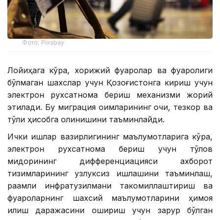
Фото: Pixabay
Лойиҳага кўра, хорижий фуқаролар ва фуқаролиги
бўлмаган шахслар учун Қозоғистонга кириш учун
электрон рухсатнома бериш механизми жорий
этилади. Бу миграция оқимларининг очиқ, тезкор ва
тўлиқ ҳисобга олинишини таъминлайди.
Ички ишлар вазирлигининг маълумотларига кўра,
электрон рухсатнома бериш учун тўлов
миқдорининг дифференциацияси ахборот
тизимларининг узлуксиз ишлашини таъминлаш,
рақамли инфратузилмани такомиллаштириш ва
фуқароларнинг шахсий маълумотларини ҳимоя
қилиш даражасини ошириш учун зарур бўлган