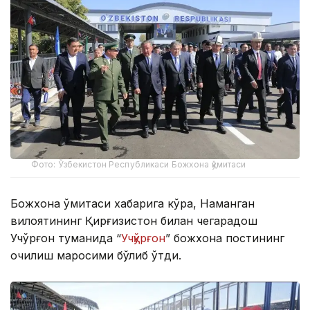
Фото: Ўзбекистон Республикаси Божхона қўмитаси
Божхона қўмитаси хабарига кўра, Наманган
вилоятининг Қирғизистон билан чегарадош
Учқўрғон туманида “
Учқўрғон
” божхона постининг
очилиш маросими бўлиб ўтди.