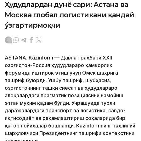
Ҳудудлардан дунё сари: Астана ва
Москва глобал логистикани қандай
ўзгартирмоқчи
ASTANА. Кazinform — Давлат раҳбари ХХII
Қозоғистон-Россия ҳудудлараро ҳамкорлик
форумида иштирок этиш учун Омск шаҳрига
ташриф буюрди. Ушбу ташриф, шубҳасиз,
Қозоғистоннинг ташқи сиёсат ва ҳудудлараро
алоқалардаги прагматик позициясини намойиш
этган муҳим қадам бўлди. Учрашувда турли
даражалардаги транспорт ва логистика, савдо-
иқтисодиёт ва рақамлаштириш соҳаларида бир
қатор лойиҳалар бошланди. Кazinformнинг таҳлилий
шарҳловчиси Президентнинг ташрифи контекстини
таҳлил қилди.