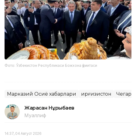
Фото: Ўзбекистон Республикаси Божхона қўмитаси
Марказий Осиё хабарлари
Қирғизистон
Чегара
Жарасқан Нұрыбаев
Муаллиф
14:37, 04 Август 2026