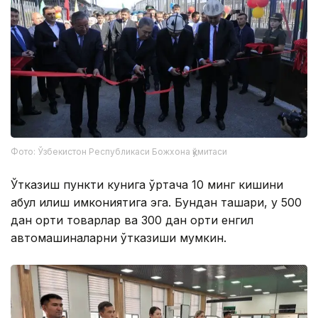
Фото: Ўзбекистон Республикаси Божхона қўмитаси
Ўтказиш пункти кунига ўртача 10 минг кишини
қабул қилиш имкониятига эга. Бундан ташқари, у 500
дан ортиқ товарлар ва 300 дан ортиқ енгил
автомашиналарни ўтказиши мумкин.