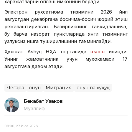
харажатларни қоплаш имконини беради.
Электрон рухсатнома тизимини 2026 йил
августдан декабргача босқичма-босқич жорий этиш
режалаштирилган. Вазирликнинг таъкидлашича,
бу барча назорат пунктларида янги тизимнинг
узлуксиз ишга туширилишини таъминлайди.
Ҳужжат Ashyq НҲА порталида
эълон
қилинди.
Унинг жамоатчилик учун муҳокамаси 17
августгача давом этади.
Чегара
Қонун
Миграция
Қонун ва ҳуқуқ
Бекабат Узаков
Муаллиф
08:00, 27 Июл 2026