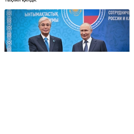
Фото: Ақорда
Омск: тарих ва ибрат
Бу йилги форум Омск вилоятида ўтказилишининг
ўзига хос аҳамияти бор. Биринчидан, ушбу
ҳудуднинг Қозоғистон билан савдоси жадал