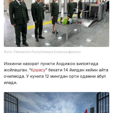
Фото: Ўзбекистон Республикаси Божхона қўмитаси
Иккинчи назорат пункти Андижон вилоятида
жойлашган. “
Қорасу
” бекати 14 йилдан кейин қайта
очилмоқда. У кунига 12 мингдан ортиқ одамни қабул
қилади.