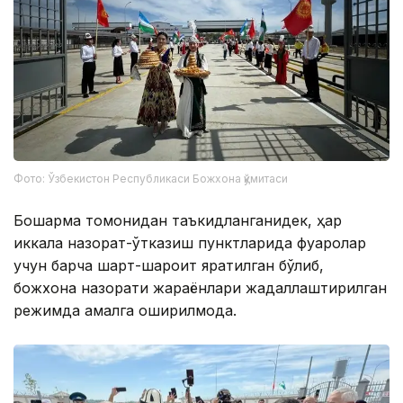
Фото: Ўзбекистон Республикаси Божхона қўмитаси
Бошқарма томонидан таъкидланганидек, ҳар
иккала назорат-ўтказиш пунктларида фуқаролар
учун барча шарт-шароит яратилган бўлиб,
божхона назорати жараёнлари жадаллаштирилган
режимда амалга оширилмоқда.