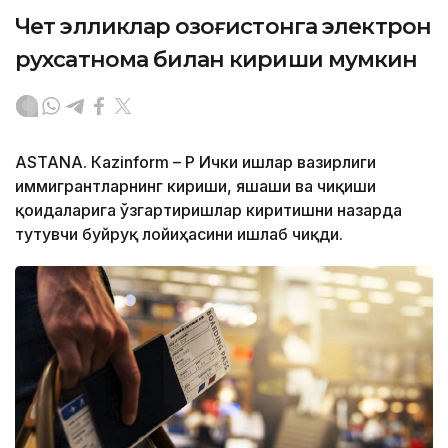
Чет элликлар Қозоғистонга электрон
рухсатнома билан кириши мумкин
ASTANА. Кazinform – ҚР Ички ишлар вазирлиги
иммигрантларнинг кириши, яшаши ва чиқиши
қоидаларига ўзгартиришлар киритишни назарда
тутувчи буйруқ лойиҳасини ишлаб чиқди.