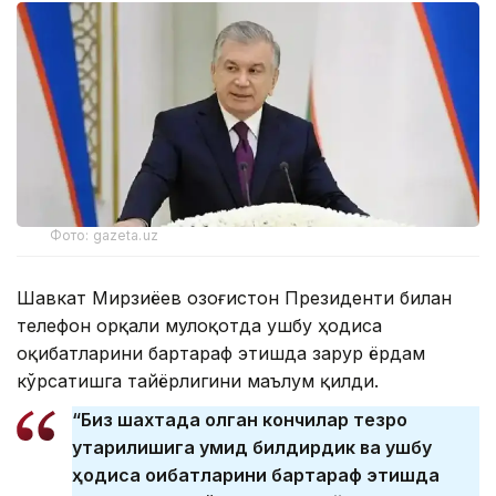
Фото: gazeta.uz
Шавкат Мирзиёев Қозоғистон Президенти билан
телефон орқали мулоқотда ушбу ҳодиса
оқибатларини бартараф этишда зарур ёрдам
кўрсатишга тайёрлигини маълум қилди.
“Биз шахтада қолган кончилар тезроқ
қутқарилишига умид билдирдик ва ушбу
ҳодиса оқибатларини бартараф этишда