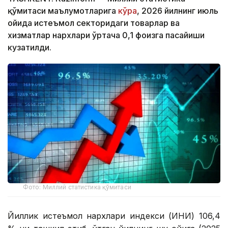
қўмитаси маълумотларига
кўра
, 2026 йилнинг июль
ойида истеъмол секторидаги товарлар ва
хизматлар нархлари ўртача 0,1 фоизга пасайиши
кузатилди.
Фото: Миллий статистика қўмитаси
Йиллик истеъмол нархлари индекси (ИНИ) 106,4