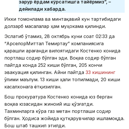
зарур ёрдам кўрсатишга тайёрмиз”, –
дейилади хабарда.
Икки томонлама ва минтақавий кун тартибидаги
долзарб масалалар ҳам муҳокама қилинди.
Эслатиб ўтамиз, 28 октябрь куни соат 02:33 да
“АрcелорМиттал Темиртау” компаниясига
қарашли Қарағанди вилоятидаги Костенко конида
портлаш содир бўлган эди. Воқеа содир бўлган
пайтда конда 252 киши бўлган, 205 кончи
эвакуация қилинган. Айни пайтда
33 кишининг
ўлими маълум. 13 киши ҳали топилмади, 20 киши
касалхонага ётқизилган.
Бош прокуратура Костенко конида юз берган
воқеа юзасидан жиноий иш қўзғатди.
Тахминларга кўра газ метан портлаши содир
бўлган. Ҳодиса жойида қутқарувчилар ишламоқда.
Бош штаб ташкил этилди.