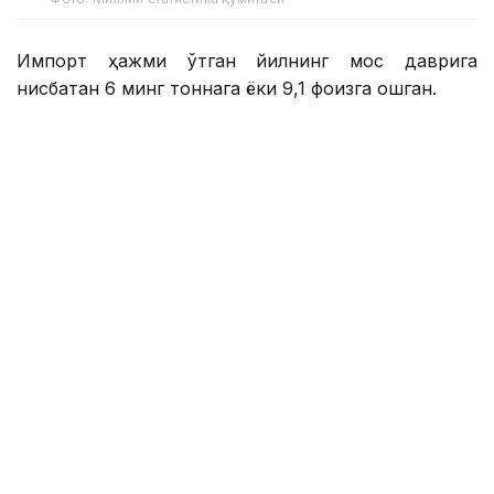
Импорт ҳажми ўтган йилнинг мос даврига
нисбатан 6 минг тоннага ёки 9,1 фоизга ошган.
Мазкур даврда Ўзбекистонга энг кўп мол гўшти
етказиб берган давлатлар:
Ҳиндистон – 33,9 минг тонна
Беларусь – 19,6 минг тонна
Қозоғистон – 10,6 минг тонна
Покистон – 4 минг тонна
Бошқа давлатлар – 4 минг тонна
Эслатиб ўтамиз, Миллий статистика қўмитаси
маълумотларига кўра, 2026 йилнинг январь–
апрель ойларида Ўзбекистонга 9 та хорижий
давлатдан қиймати 584,4 минг АҚШ долларига тенг