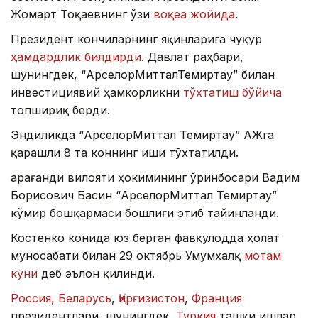
Жомарт Тоқаевнинг ўзи
воқеа жойида
.
Президент кончиларнинг яқинларига чуқур
ҳамдардлик билдирди
. Давлат раҳбари,
шунингдек, “АрcелорМитталТемиртау” билан
инвестициявий ҳамкорликни
тўхтатиш бўйича
топшириқ берди.
Эндиликда “АрcелорМиттал Темиртау” АЖга
қарашли 8 та коннинг иши тўхтатилди.
Қарағанди вилояти ҳокимининг ўринбосари Вадим
Борисович Басин “АрcелорМиттал Темиртау”
кўмир бошқармаси бошлиғи этиб тайинланди.
Костенко конида юз берган фавқулодда ҳолат
муносабати билан 29 октябрь Умумхалқ
мотам
куни
деб эълон қилинди.
Россия, Беларусь
,
Қирғизистон
,
Франция
президентлари, шунингдек,
Туркия
ташқи ишлар