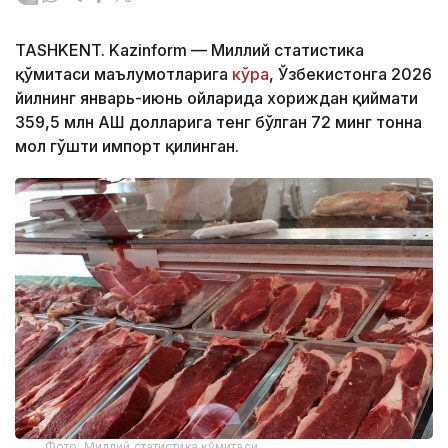
TASHKENT. Kazinform — Миллий статистика
қўмитаси маълумотларига
кўра
, Ўзбекистонга 2026
йилнинг январь-июнь ойларида хориждан қиймати
359,5 млн АҚШ долларига тенг бўлган 72 минг тонна
мол гўшти импорт қилинган.
Фото: Миллий статистика қўмитаси