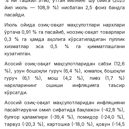
% ни ташкил этиб, ўтган йилнинг шу ойига (2025
йил июль — 108,9 %) нисбатан 2,5 фоиз бандга
пасайди.
Июль ойида озиқ-овқат маҳсулотлари нархлари
ўртача 0,91 % га пасайиб, ноозиқ-овқат товарлари
0,3 % га ҳамда аҳолига кўрсатиладиган пуллик
хизматлар эса 0,5 % га қимматлашгани
кузатилган.
Асосий озиқ-овқат маҳсулотларидан сабзи (12,6
%), узун бошоқли гуруч (6,4 %), юмалоқ бошоқли
гуруч (6,1 %), мош (4,2 %), пиёз (1,7 %)
нархларининг ошиши инфляцияга таъсир
кўрсатди.
Асосий озиқ-овқат маҳсулотларидан инфляцияни
пасайтирувчи омил сифатида бақлажон (-42,8 %),
булғор қалампири (-39,4 %), помидор (-24,0 %),
тарвуз (-20,3 %), картошка (-18,0 %), қовун (-14,5