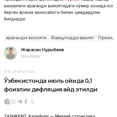
вазирлиги Қарағанди вилоятидаги кўмир конида юз
берган фожиа муносабати билан ҳамдардлик
билдирди.
Қарағанди вилояти
Фавқулодда вазият
Презид
Жарасқан Нұрыбаев
Муаллиф
15:15, 07 Август 2026
Ўзбекистонда июль ойида 0,1
фоизлик дефляция қайд этилди
TASHKENT. Kazinform — Миллий статистика