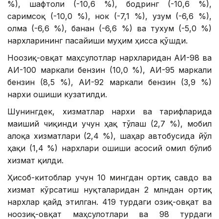
%), шафтоли (-10,6 %), бодринг (-10,6 %),
саримсоқ (-10,0 %), нок (-7,1 %), узум (-6,6 %),
олма (-6,6 %), банан (-6,6 %) ва тухум (-5,0 %)
нархларининг пасайиши муҳим ҳисса қўшди.
Ноозиқ-овқат маҳсулотлар нархларидан АИ-98 ва
АИ-100 маркали бензин (10,0 %), АИ-95 маркали
бензин (8,5 %), АИ-92 маркали бензин (3,9 %)
нархи ошиши кузатилди.
Шунингдек, хизматлар нархи ва тарифларида
маиший чиқинди учун ҳақ тўлаш (2,7 %), мобил
алоқа хизматлари (2,4 %), шаҳар автобусида йўл
ҳақи (1,4 %) нархлари ошиши асосий омил бўлиб
хизмат қилди.
Ҳисоб-китоблар учун 10 мингдан ортиқ савдо ва
хизмат кўрсатиш нуқталаридан 2 млндан ортиқ
нархлар қайд этилган. 419 турдаги озиқ-овқат ва
ноозиқ-овқат маҳсулотлари ва 98 турдаги