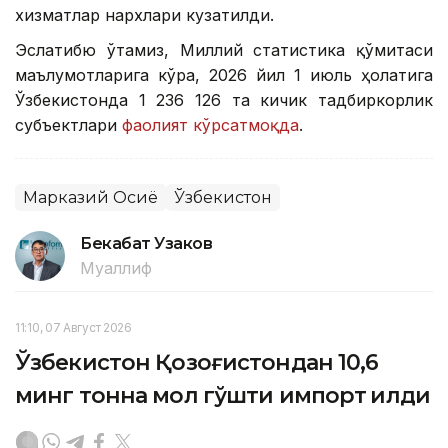
хизматлар нархлари кузатилди.
Эслатибю ўтамиз, Миллий статистика қўмитаси
маълумотларига кўра, 2026 йил 1 июль ҳолатига
Ўзбекистонда 1 236 126 та кичик тадбиркорлик
субъектлари
фаолият кўрсатмоқда
.
Марказий Осиё
Ўзбекистон
Бекабат Узаков
Муаллиф
11:10, 07 Август 2026
Ўзбекистон Қозоғистондан 10,6
минг тонна мол гўшти импорт қилди