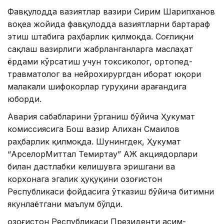
Фавқулодда вазиятлар вазири Сирим Шарипханов
воқеа жойида фавқулодда вазиятларни бартараф
этиш штабига раҳбарлик қилмоқда. Соғлиқни
сақлаш вазирлиги жабрланганларга маслаҳат
ёрдами кўрсатиш учун токсиколог, ортопед-
травматолог ва нейрохирургдан иборат юқори
малакали шифокорлар гуруҳини Қарағандига
юборди.
Авария сабабларини ўрганиш бўйича Ҳукумат
комиссиясига Бош вазир Алихан Смаилов
раҳбарлик қилмоқда. Шунингдек, Ҳукумат
“АрcелорМиттал Темиртау” АЖ акциядорлари
билан дастлабки келишувга эришгани ва
корхонага эгалик ҳуқуқини Қозоғистон
Республикаси фойдасига ўтказиш бўйича битимни
якунлаётгани маълум бўлди.
Қозоғистон Республикаси Президенти Қасим-