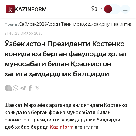
KAZINFORM
ЎЗ
Сайлов-2026
Ақорда
Тайинлов
Ҳодиса
Қонун ва интизо
Тренд:
21:40, 28 Октябр 2023
Ўзбекистон Президенти Костенко
конида юз берган фавқулодда ҳолат
муносабати билан Қозоғистон
халқига ҳамдардлик билдирди
Шавкат Мирзиёев Қарағанди вилоятидаги Костенко
конида юз берган фожиа муносабати билан
Қозоғистон Президентига ҳамдардлик билдирди,
деб хабар беради
Kazinform
агентлиги.