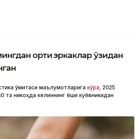
мингдан ортиқ эркаклар ўзидан
нган
стика қўмитаси маълумотларига
кўра
, 2025
040 та никоҳда келиннинг ёши куёвникидан