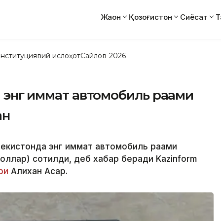
Жаҳон
Қозоғистон
Сиёсат
Т
нституциявий ислоҳот
Сайлов-2026
энг қиммат автомобиль рақами
ан
бекистонда энг қиммат автомобиль рақами
доллар) сотилди, деб хабар беради Kazinform
ри
Алихан Асқар.