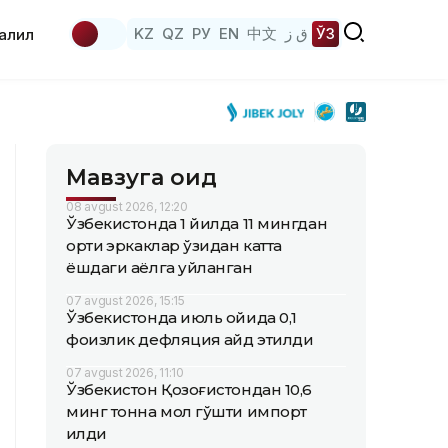
KZ
QZ
РУ
EN
中文
ق ز
ЎЗ
аҳлил
Мавзуга оид
08 avgust 2026, 12:20
Ўзбекистонда 1 йилда 11 мингдан
ортиқ эркаклар ўзидан катта
ёшдаги аёлга уйланган
07 avgust 2026, 15:15
Ўзбекистонда июль ойида 0,1
фоизлик дефляция қайд этилди
07 avgust 2026, 11:10
Ўзбекистон Қозоғистондан 10,6
минг тонна мол гўшти импорт
қилди