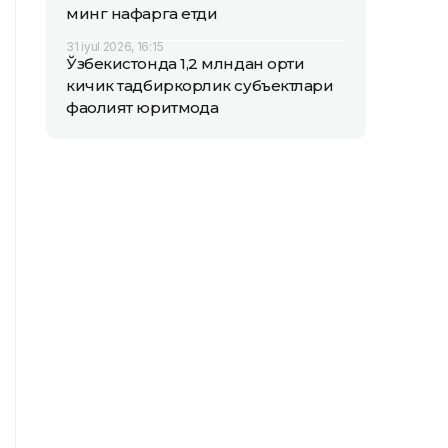
минг нафарга етди
31 iyul 2026, 16:15
Ўзбекистонда 1,2 млндан ортиқ
кичик тадбиркорлик субъектлари
фаолият юритмоқда