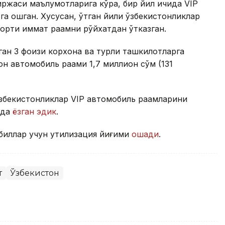
ржаси маълумотларига кўра, бир йил ичида VIP
га ошган. Хусусан, ўтган йили ўзбекистонликлар
ортиқ қиммат рақамни рўйхатдан ўтказган.
ган 3 фоизи корхона ва турли ташкилотларга
он автомобиль рақами 1,7 миллион сўм (131
ўзбекистонликлар VIP автомобиль рақамларини
ида
ёзган эдик
.
биллар учун утилизация йиғими
ошади
.
т
Ўзбекистон