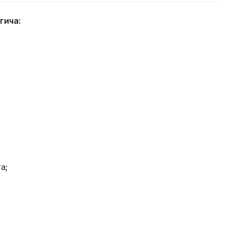
гича:
а;