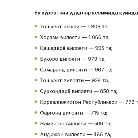
Бу кўрсаткич ҳудудлар кесимида қуйида
Тошкент шаҳри — 1 809 та;
Хоразм вилояти — 1 066 та;
Қашқадарё вилояти — 995 та;
Бухоро вилояти — 979 та;
Самарқанд вилояти — 967 та;
Тошкент вилояти — 928 та;
Сурхондарё вилояти — 850 та;
Қорақалпоғистон Республикаси — 772 т
Фарғона вилояти — 715 та;
Наманган вилояти — 509 та;
Андижон вилояти — 486 та;