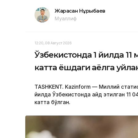
Жарасқан Нұрыбаев
Муаллиф
12:20, 08 Август 2026
Ўзбекистонда 1 йилда 11 
катта ёшдаги аёлга уйла
TASHKENT. Kazinform — Миллий стати
йилда Ўзбекистонда қайд этилган 11 
катта бўлган.