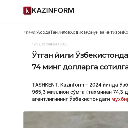
KAZINFORM
Ақорда
Тайинлов
Ҳодиса
Қонун ва интизом
Ко
Тренд:
19:52, 12 Феврал 2025
Ўтган йили Ўзбекистонда 
74 минг долларга сотилг
TASHKENT. Kazinform – 2024 йилда Ўз
965,3 миллион сўмга (тахминан 74,3 
агентлигининг Ўзбекистондаги
мухби