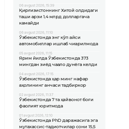
06 avgust 2026, 15:39
Қирғизистоннинг Хитой олдидаги
ташқи қарзи 1,4 млрд долларгача
камайди
06 avgust 2026, 11:10
Ўзбекистонда энг кўп қайси
автомобиллар ишлаб чиқарилмоқда
05 avgust 2026, 11:15
Ярим йилда Ўзбекистонда 373
мингдан зиёд чақалоқ дунёга келди
04 avgust 2026, 17:15
Ўзбекистонда ҳар минг нафар
аҳолининг қанчаси тадбиркор
02 avgust 2026, 11:37
Ўзбекистонда 7 та ҳайвонот боғи
фаолият юритмоқда
01 avgust 2026, 12:10
Ўзбекистонда PhD даражасига эга
мутахассис-тадқиқотчилар сони 15,5