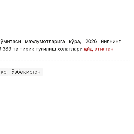
қўмитаси маълумотларига кўра, 2026 йилнинг
 389 та тирик туғилиш ҳолатлари
қайд этилган
.
коҳ
Ўзбекистон