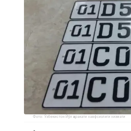
Фото: Ўзбекистон Йўл ҳаракати хавфсизлиги хизмати