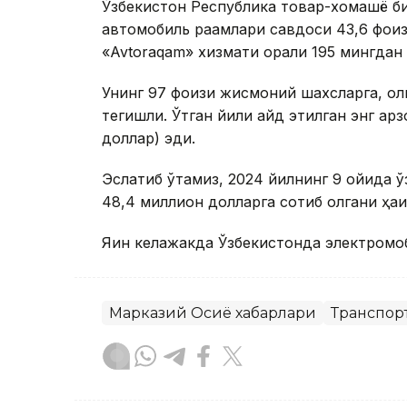
Ўзбекистон Республика товар-хомашё би
автомобиль рақамлари савдоси 43,6 фоиз
«Avtoraqam» хизмати орқали 195 мингдан 
Унинг 97 фоизи жисмоний шахсларга, қол
тегишли. Ўтган йили қайд этилган энг арз
доллар) эди.
Эслатиб ўтамиз, 2024 йилнинг 9 ойида 
48,4 миллион долларга сотиб олгани ҳақ
Яқин келажакда Ўзбекистонда электромо
Марказий Осиё хабарлари
Транспор