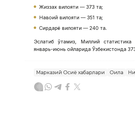
Жиззах вилояти — 373 та;
Навоий вилояти — 351 та;
Сирдарё вилояти — 240 та.
Эслатиб ўтамиз, Миллий статистика 
январь-июнь ойларида Ўзбекистонда 373
Марказий Осиё хабарлари
Оила
Ни
Бекабат Узаков
Муаллиф