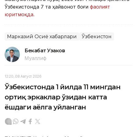
Ўзбекистонда 7 та ҳайвонот боғи
фаолият
юритмоқда.
Марказий Осиё хабарлари
Ўзбекистон
Бекабат Узаков
Муаллиф
12:20, 08 Август 2026
Ўзбекистонда 1 йилда 11 мингдан
ортиқ эркаклар ўзидан катта
ёшдаги аёлга уйланган