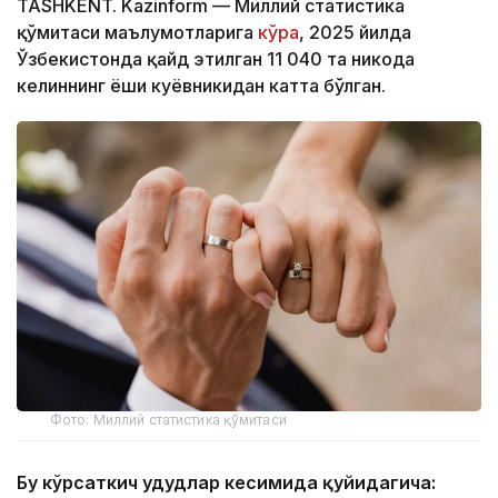
TASHKENT. Kazinform — Миллий статистика
қўмитаси маълумотларига
кўра
, 2025 йилда
Ўзбекистонда қайд этилган 11 040 та никоҳда
келиннинг ёши куёвникидан катта бўлган.
Фото: Миллий статистика қўмитаси
Бу кўрсаткич ҳудудлар кесимида қуйидагича: