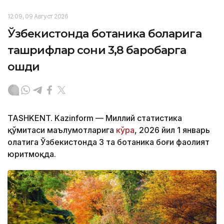
12:09, 09 Август 2026
Ўзбекистонда ботаника боғларига
ташрифлар сони 3,8 баробарга
ошди
TASHKENT. Kazinform — Миллий статистика
қўмитаси маълумотларига
кўра
, 2026 йил 1 январь
ҳолатига Ўзбекистонда 3 та ботаника боғи фаолият
юритмоқда.