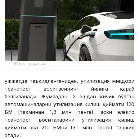
Фото: freepik.com
Ҳужжатда таъкидланганидек, утилизация миқдори
транспорт воситасининг йилига қараб
белгиланади. Жумладан, 3 ёшдан кичик бўлган
автомашиналарни утилизация қилиш қиймати 120
БҲМ (тахминан 1,8 млн. тенге), эски электр
транспорт воситаларини утилизация қилиш
қиймати эса 210 БҲМни (3,1 млн. тенге) ташкил
этади.