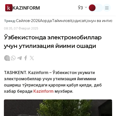
KAZINFORM
ЎЗ
Сайлов-2026
Ақорда
Тайинлов
Ҳодиса
Қонун ва интизо
Тренд:
08:35, 07 Феврал 2025
Ўзбекистонда электромобиллар
учун утилизация йиғими ошади
TASHKENT. Кazinform – Ўзбекистон ҳукумати
электромобиллар учун утилизация йиғимини
ошириш тўғрисидаги қарорни қабул қилди, деб
хабар беради
Кazinform
мухбири.