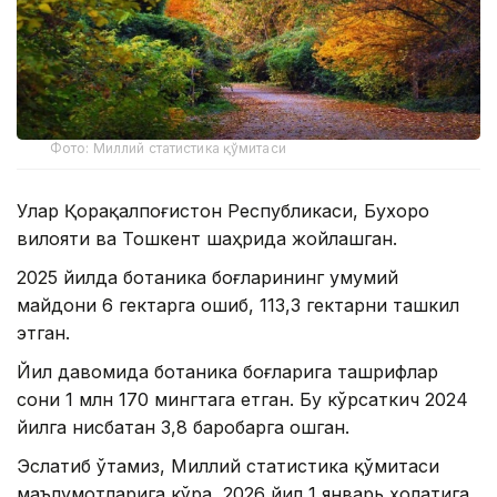
Фото: Миллий статистика қўмитаси
Улар Қорақалпоғистон Республикаси, Бухоро
вилояти ва Тошкент шаҳрида жойлашган.
2025 йилда ботаника боғларининг умумий
майдони 6 гектарга ошиб, 113,3 гектарни ташкил
этган.
Йил давомида ботаника боғларига ташрифлар
сони 1 млн 170 мингтага етган. Бу кўрсаткич 2024
йилга нисбатан 3,8 баробарга ошган.
Эслатиб ўтамиз, Миллий статистика қўмитаси
маълумотларига кўра, 2026 йил 1 январь ҳолатига