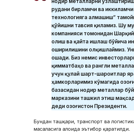
нодир металларни ўзлаштириш
рудани бирламчи ва иккиламчи
технологияга алмашиш” тамой
қўйишни тавсия қиламиз. Шу м
компанияси томонидан Шарқий 
олиш ва қайта ишлаш бўйича и
оширилишини олқишлаймиз. Ун
ошади. Биз немис инвесторлар
қимматбаҳо ва рангли металл
учун қулай шарт-шароитлар яр
ҳамкорларимиз кўмагида Қозоғ
базасидан нодир металлар бў
марказини ташкил этиш мақсад
деди Қозоғистон Президенти.
Бундан ташқари, транспорт ва логистика
масаласига алоҳида эътибор қаратилди.