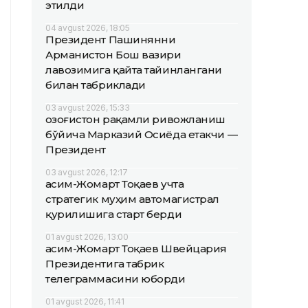
этилди
04 avgust 2026, 18:05
Президент Пашинянни
Арманистон Бош вазири
лавозимига қайта тайинлангани
билан табриклади
03 avgust 2026, 15:33
Қозоғистон рақамли ривожланиш
бўйича Марказий Осиёда етакчи —
Президент
03 avgust 2026, 12:17
Қасим-Жомарт Тоқаев учта
стратегик муҳим автомагистрал
қурилишига старт берди
01 avgust 2026, 13:00
Қасим-Жомарт Тоқаев Швейцария
Президентига табрик
телеграммасини юборди
01 avgust 2026, 11:41