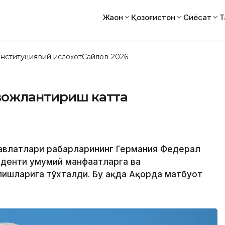
Жаҳон
Қозоғистон
Сиёсат
Т
нституциявий ислоҳот
Сайлов-2026
ивожлантириш катта
давлатлари раҳбарларининг Германия Федерал
иденти умумий манфаатларга ва
ишларига тўхталди. Бу ҳақда Ақорда матбуот