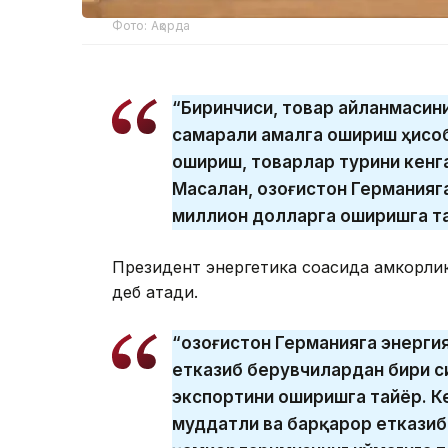
Фото: Ақорда
“Биринчиси, товар айланмасин
самарали амалга ошириш ҳисо
ошириш, товарлар турини кенг
Масалан, Қозоғистон Германияг
миллион долларга оширишга тай
Президент энергетика соҳасида ҳамкорл
деб атади.
“Қозоғистон Германияга энерги
етказиб берувчилардан бири с
экспортини оширишга тайёр. К
муддатли ва барқарор еткази