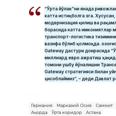
“Ўрта йўлак”ни янада ривожла
катта истиқболга эга. Хусусан
модернизация қилиш ва рақам
борасида катта имкониятлар м
транспорт-логистика тизимин
вазифа бўлиб қолмоқда. Қозоғи
Gateway дастури доирасида “Ў
миллиард евро ажратиш ҳақид
томони ушбу йўналишни Трансе
Gateway стратегияси билан у
ҳисоблаймиз”, – деди Давлат р
Германия
Марказий Осиё
Саммит
Ақорда
Ўрта коридор
Астана