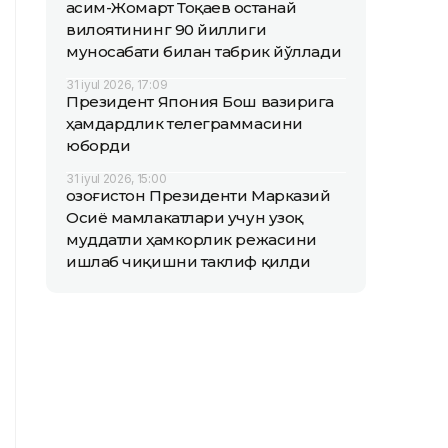
Қасим-Жомарт Тоқаев Қостанай
вилоятининг 90 йиллиги
муносабати билан табрик йўллади
31 iyul 2026, 17:09
Президент Япония Бош вазирига
ҳамдардлик телеграммасини
юборди
31 iyul 2026, 15:00
Қозоғистон Президенти Марказий
Осиё мамлакатлари учун узоқ
муддатли ҳамкорлик режасини
ишлаб чиқишни таклиф қилди