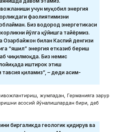
аянишда давом этамиз.
вожланиши учун муқобил энергия
корликдаги фаолиятимизни
облайман. Биз водород энергетикаси
корликни йўлга қўйишга тайёрмиз.
а Озарбайжон билан Каспий денгизи
ига “яшил” энергия етказиб бериш
аб чиқилмоқда. Биз немис
 лойиҳада иштирок этиш
тавсия қиламиз”, – деди Қасим-
ривожлантириш, жумладан, Германияга зарур
иришни асосий йўналишлардан бири, деб
ини биргаликда геологик қидирув ва