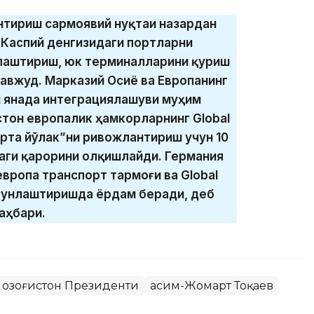
нтириш сармоявий нуқтаи назардан
, Каспий денгизидаги портларни
лаштириш, юк терминалларини қуриш
авжуд. Марказий Осиё ва Европанинг
и янада интеграциялашуви муҳим
стон европалик ҳамкорларнинг Global
рта йўлак”ни ривожлантириш учун 10
аги қарорини олқишлайди. Германия
вропа транспорт тармоғи ва Global
йғунлаштиришда ёрдам беради, деб
аҳбари.
Қозоғистон Президенти
Қасим-Жомарт Тоқаев