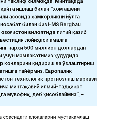
ни таклиф қилмоқда. Минтақада
 қайта ишлаш билан “хом ашёни
или асосида ҳамкорликни йўлга
уносабат билан биз HMS Bergbau
Қозоғистон вилоятида литий қазиб
нвестиция лойиҳаси амалга
инг нархи 500 миллион доллардан
и учун мамлакатимиз ҳудудида
ар конларини қидириш ва ўзлаштириш
атишга тайёрмиз. Европалик
истон технологик прогнозлаш маркази
йича минтақавий илмий-тадқиқот
га мувофиқ, деб ҳисоблаймиз”, –
 соҳасидаги алоқаларни мустаҳкамлаш