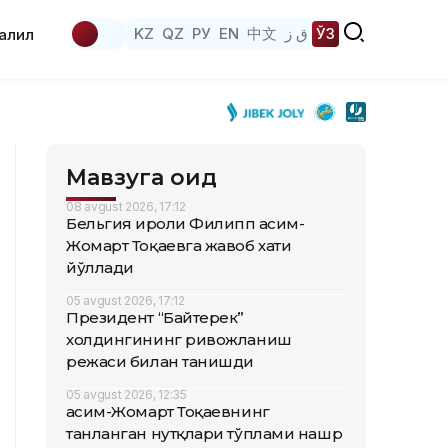
KZ
QZ
РУ
EN
中文
ق ز
ЎЗ
аҳлил
Мавзуга оид
08 avgust 2026, 17:12
Бельгия Қироли Филипп Қасим-
Жомарт Тоқаевга жавоб хати
йўллади
05 avgust 2026, 17:12
Президент “Байтерек”
холдингининг ривожланиш
режаси билан танишди
05 avgust 2026, 12:35
Қасим-Жомарт Тоқаевнинг
танланган нутқлари тўплами нашр