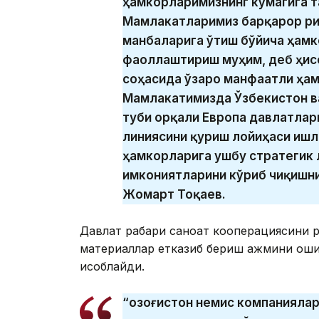
ҳамкорларимизнинг кўмагига т
Мамлакатларимиз барқарор ри
манбаларига ўтиш бўйича ҳам
фаоллаштириш муҳим, деб ҳис
соҳасида ўзаро манфаатли ҳам
Мамлакатимизда Ўзбекистон в
туби орқали Европа давлатлар
линиясини қуриш лойиҳаси ишл
ҳамкорларига ушбу стратегик
имкониятларини кўриб чиқишни 
Жомарт Тоқаев.
Давлат раҳбари саноат кооперациясини 
материаллар етказиб бериш ҳажмини ош
ҳисоблайди.
“Қозоғистон немис компаниялар