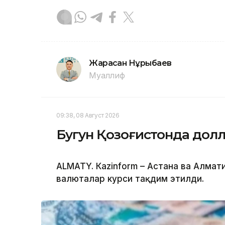
Жарасқан Нұрыбаев
Муаллиф
09:38, 08 Август 2026
Бугун Қозоғистонда долл
ALMATY. Кazinform – Астана ва Алма
валюталар курси тақдим этилди.