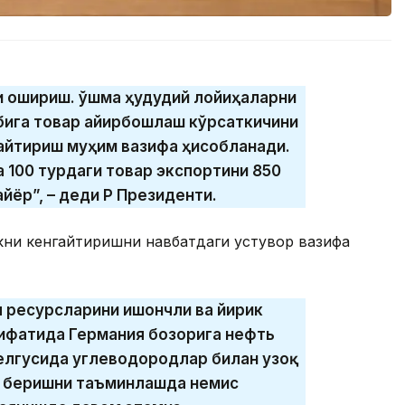
и ошириш. Қўшма ҳудудий лойиҳаларни
бига товар айирбошлаш кўрсаткичини
айтириш муҳим вазифа ҳисобланади.
а 100 турдаги товар экспортини 850
ёр”, – деди ҚР Президенти.
икни кенгайтиришни навбатдаги устувор вазифа
я ресурсларини ишончли ва йирик
ифатида Германия бозорига нефть
елгусида углеводородлар билан узоқ
б беришни таъминлашда немис