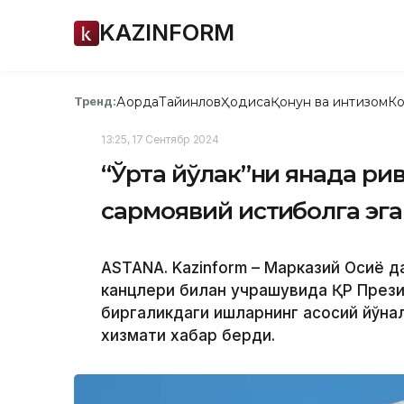
KAZINFORM
Ақорда
Тайинлов
Ҳодиса
Қонун ва интизом
Ко
Тренд:
13:25, 17 Сентябр 2024
“Ўрта йўлак”ни янада р
сармоявий истиқболга эга
ASTANA. Kazinform – Марказий Осиё 
канцлери билан учрашувида ҚР През
биргаликдаги ишларнинг асосий йўнал
хизмати хабар берди.