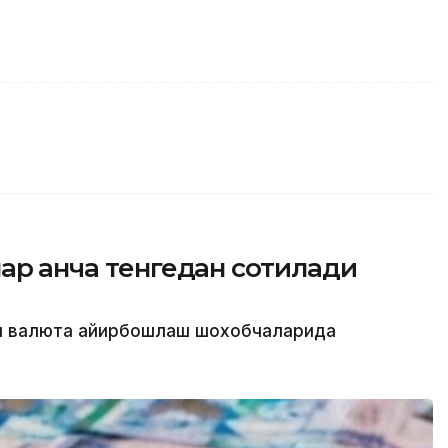
ар қанча тенгедан сотилади
ти валюта айирбошлаш шохобчаларида