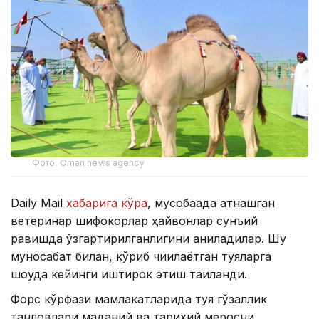
Фото: Oman news agency
Daily Mail
хабарига кўра
, мусобақада қатнашган
ветеринар шифокорлар ҳайвонлар сунъий
равишда ўзгартирилганлигини аниқладилар. Шу
муносабат билан, кўриб чиқилаётган туяларга
шоуда кейинги иштирок этиш тақиқланди.
Форс кўрфази мамлакатларида туя гўзаллик
танловлари маданий ва тарихий меросни