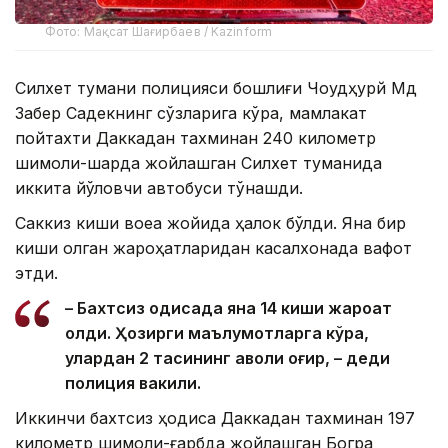
Фото: Мақсат Шағирбаев / Kazinform
Силхет тумани полицияси бошлиғи Чоудҳурй Мд
Забер Садекнинг сўзларига кўра, мамлакат
пойтахти Даккадан тахминан 240 километр
шимоли-шарқда жойлашган Силхет туманида
иккита йўловчи автобуси тўқнашди.
Саккиз киши воқеа жойида ҳалок бўлди. Яна бир
киши олган жароҳатларидан касалхонада вафот
этди.
– Бахтсиз ҳодисада яна 14 киши жароҳат
олди. Ҳозирги маълумотларга кўра,
улардан 2 тасининг аҳволи оғир, – деди
полиция вакили.
Иккинчи бахтсиз ҳодиса Даккадан тахминан 197
километр шимоли-ғарбда жойлашган Богра