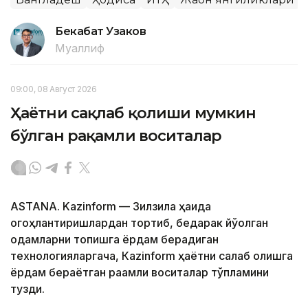
Бекабат Узаков
Муаллиф
09:00, 08 Август 2026
Ҳаётни сақлаб қолиши мумкин
бўлган рақамли воситалар
ASTANA. Kazinform — Зилзила ҳақида
огоҳлантиришлардан тортиб, бедарак йўқолган
одамларни топишга ёрдам берадиган
технологияларгача, Кazinform ҳаётни сақлаб қолишга
ёрдам бераётган рақамли воситалар тўпламини
тузди.