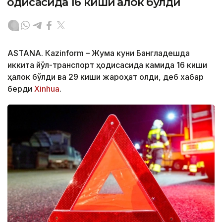
ҳодисасида 16 киши ҳалок бўлди
ASTANА. Кazinform – Жума куни Бангладешда
иккита йўл-транспорт ҳодисасида камида 16 киши
ҳалок бўлди ва 29 киши жароҳат олди, деб хабар
берди
Xinhua
.