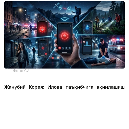
Фото: СИ
Жанубий Корея: Илова таъқибчига яқинлашиш
ҳақида огоҳлантиради
2026 йил 24 июнда Жанубий Корея шахсий
хавфсизлик учун энг сўнгги рақамли воситалардан
бирини ишга туширди.
Ҳукумат иловаси таъқиб қилувчи қурбонларга