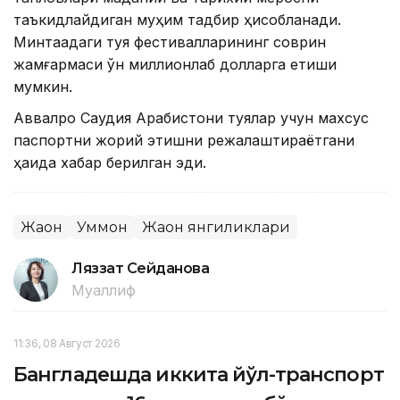
таъкидлайдиган муҳим тадбир ҳисобланади.
Минтақадаги туя фестивалларининг соврин
жамғармаси ўн миллионлаб долларга етиши
мумкин.
Аввалроқ Саудия Арабистони туялар учун махсус
паспортни жорий этишни режалаштираётгани
ҳақида хабар берилган эди.
Жаҳон
Уммон
Жаҳон янгиликлари
Ляззат Сейданова
Муаллиф
11:36, 08 Август 2026
Бангладешда иккита йўл-транспорт