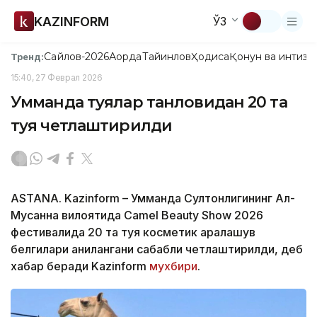
KAZINFORM
ЎЗ
Сайлов-2026
Ақорда
Тайинлов
Ҳодиса
Қонун ва интизо
Тренд:
15:40, 27 Феврал 2026
Умманда туялар танловидан 20 та
туя четлаштирилди
ASTANA. Kazinform – Умманда Султонлигининг Ал-
Мусанна вилоятида Camel Beauty Show 2026
фестивалида 20 та туя косметик аралашув
белгилари аниқлангани сабабли четлаштирилди, деб
хабар беради Kazinform
мухбири
.