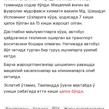
туманида содир бўлди. Маҳаллий ёнғин ва
фуқаролик мудофааси хизмати вакили Мд. Шаҳидул
Исломнинг сўзларига кўра, ҳодисада 7 киши
ҳалок бўлган ва 15 киши жароҳат олган.
Дастлабки маълумотларга кўра, автобус
ҳайдовчиси тезликни оширган ва транспорт
воситасини бошқара олмаган. Натижада автобус
йўл четида турган бир гуруҳ ишчиларга урилиб
кетди.
Барча жароҳатланганлар шошилинч равишда
маҳаллий касалхоналар ва клиникаларга олиб
кетилди.
Эслатиб ўтамиз, Таиландда ўқувчи мактабда ўқ
узиши оқибатида етти киши
ҳалок бўлди
.
Бангладеш
Ҳодиса
ЙТҲ
Жаҳон янгиликлари