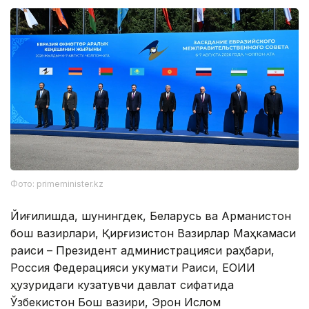
Фото: primeminister.kz
Йиғилишда, шунингдек, Беларусь ва Арманистон
бош вазирлари, Қирғизистон Вазирлар Маҳкамаси
раиси – Президент администрацияси раҳбари,
Россия Федерацияси Ҳукумати Раиси, ЕОИИ
ҳузуридаги кузатувчи давлат сифатида
Ўзбекистон Бош вазири, Эрон Ислом