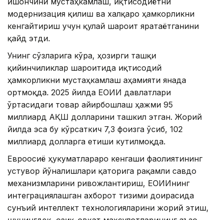
ишончини мустаҳкамлаш, иқтисодиётни
модернизация қилиш ва халқаро ҳамкорликни
кенгайтириш учун қулай шароит яратаётганини
қайд этди.
Унинг сўзларига кўра, ҳозирги ташқи
қийинчиликлар шароитида иқтисодий
ҳамкорликни мустаҳкамлаш аҳамияти янада
ортмоқда. 2025 йилда ЕОИИ давлатлари
ўртасидаги товар айирбошлаш ҳажми 95
миллиард АҚШ долларини ташкил этган. Жорий
йилда эса бу кўрсаткич 7,3 фоизга ўсиб, 102
миллиард долларга етиши кутилмоқда.
Евроосиё ҳукуматлараро кенгаши фаолиятининг
устувор йўналишлари қаторига рақамли савдо
механизмларини ривожлантириш, ЕОИИнинг
интеграциялашган ахборот тизими доирасида
сунъий интеллект технологияларини жорий этиш,
шунингдек, озиқ-овқат маҳсулотларининг аъзо