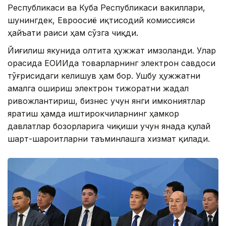
Республикаси ва Куба Республикаси вакиллари,
шунингдек, Евроосиё иқтисодий комиссияси
ҳайъати раиси ҳам сўзга чиқди.
Йиғилиш якунида олтита ҳужжат имзоланди. Улар
орасида ЕОИИда товарларнинг электрон савдоси
тўғрисидаги келишув ҳам бор. Ушбу ҳужжатни
амалга ошириш электрон тижоратни жадал
ривожлантириш, бизнес учун янги имкониятлар
яратиш ҳамда иштирокчиларнинг ҳамкор
давлатлар бозорларига чиқиши учун янада қулай
шарт-шароитларни таъминлашга хизмат қилади.