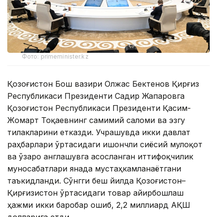
Фото: primeminister.kz
Қозоғистон Бош вазири Олжас Бектенов Қирғиз
Республикаси Президенти Садир Жапаровга
Қозоғистон Республикаси Президенти Қасим-
Жомарт Тоқаевнинг самимий саломи ва эзгу
тилакларини етказди. Учрашувда икки давлат
раҳбарлари ўртасидаги ишончли сиёсий мулоқот
ва ўзаро англашувга асосланган иттифоқчилик
муносабатлари янада мустаҳкамланаётгани
таъкидланди. Сўнгги беш йилда Қозоғистон–
Қирғизистон ўртасидаги товар айирбошлаш
ҳажми икки баробар ошиб, 2,2 миллиард АҚШ