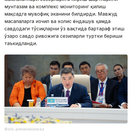
мунтазам ва комплекс мониторинг қилиш
мақсадга мувофиқ эканини билдирди. Мавжуд
масалаларга изчил ва холис ёндашув ҳамда
савдодаги тўсиқларни ўз вақтида бартараф этиш
ўзаро савдо ривожига сезиларли туртки бериши
таъкидланди.
Фото: primeminister.kz