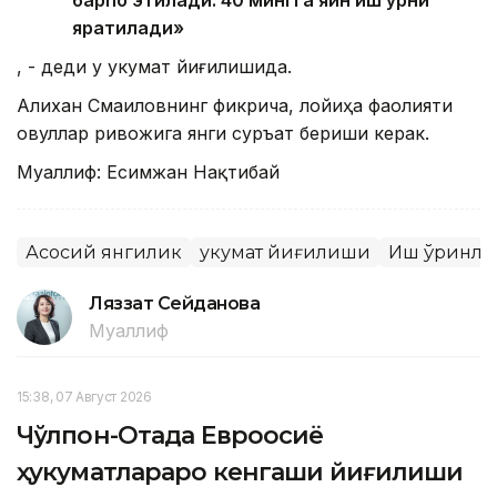
барпо этилади. 40 мингга яқин иш ўрни
яратилади»
, - деди у Ҳукумат йиғилишида.
Алихан Смаиловнинг фикрича, лойиҳа фаолияти
овуллар ривожига янги суръат бериши керак.
Муаллиф: Есимжан Нақтибай
Асосий янгилик
Ҳукумат йиғилиши
Иш ўринла
Ляззат Сейданова
Муаллиф
15:38, 07 Август 2026
Чўлпон-Отада Евроосиё
ҳукуматлараро кенгаши йиғилиши