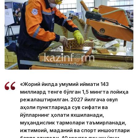
«Жорий йилда умумий қиймати 143
миллиард тенге бўлган 1,5 мингта лойиҳа
режалаштирилган. 2027 йилгача овул
аҳоли пунктларида сув сифати ва
йўлларнинг ҳолати яхшиланади,
муҳандислик тармоқлари таъмирланади,
ижтимоий, маданий ва спорт иншоотлари