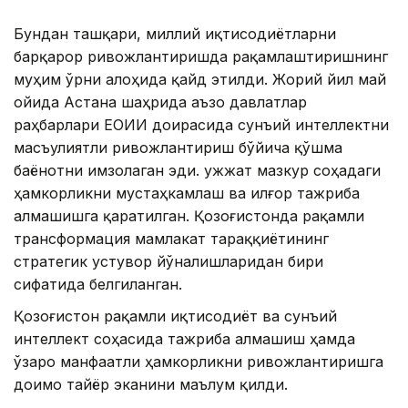
Бундан ташқари, миллий иқтисодиётларни
барқарор ривожлантиришда рақамлаштиришнинг
муҳим ўрни алоҳида қайд этилди. Жорий йил май
ойида Астана шаҳрида аъзо давлатлар
раҳбарлари ЕОИИ доирасида сунъий интеллектни
масъулиятли ривожлантириш бўйича қўшма
баёнотни имзолаган эди. Ҳужжат мазкур соҳадаги
ҳамкорликни мустаҳкамлаш ва илғор тажриба
алмашишга қаратилган. Қозоғистонда рақамли
трансформация мамлакат тараққиётининг
стратегик устувор йўналишларидан бири
сифатида белгиланган.
Қозоғистон рақамли иқтисодиёт ва сунъий
интеллект соҳасида тажриба алмашиш ҳамда
ўзаро манфаатли ҳамкорликни ривожлантиришга
доимо тайёр эканини маълум қилди.