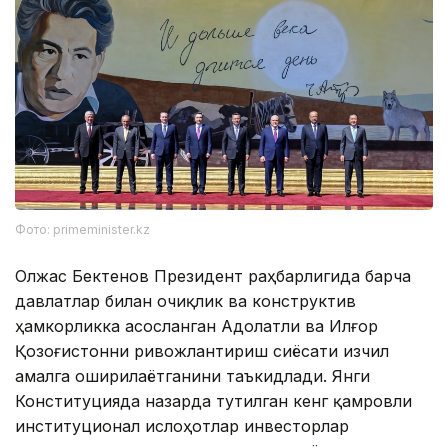
Фото: primeminister.kz
Олжас Бектенов Президент раҳбарлигида барча
давлатлар билан очиқлик ва конструктив
ҳамкорликка асосланган Адолатли ва Илғор
Қозоғистонни ривожлантириш сиёсати изчил
амалга оширилаётганини таъкидлади. Янги
Конституцияда назарда тутилган кенг қамровли
институционал ислоҳотлар инвесторлар