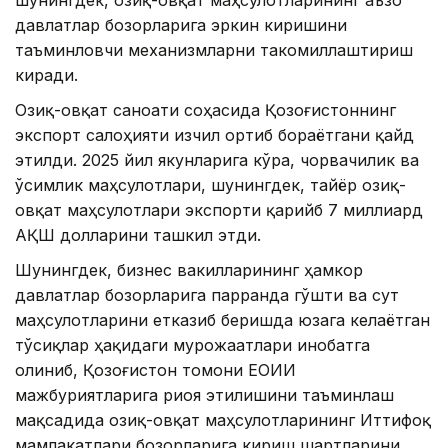
давлатлар бозорларига эркин киришини
таъминловчи механизмларни такомиллаштириш
киради.
Озиқ-овқат саноати соҳасида Қозоғистоннинг
экспорт салоҳияти изчил ортиб бораётгани қайд
этилди. 2025 йил якунларига кўра, чорвачилик ва
ўсимлик маҳсулотлари, шунингдек, тайёр озиқ-
овқат маҳсулотлари экспорти қарийб 7 миллиард
АҚШ долларини ташкил этди.
Шунингдек, бизнес вакилларининг ҳамкор
давлатлар бозорларига парранда гўшти ва сут
маҳсулотларини етказиб беришда юзага келаётган
тўсиқлар ҳақидаги мурожаатлари инобатга
олиниб, Қозоғистон томони ЕОИИ
мажбуриятларига риоя этилишини таъминлаш
мақсадида озиқ-овқат маҳсулотларининг Иттифоқ
мамлакатлари бозорларига кириш шартларини