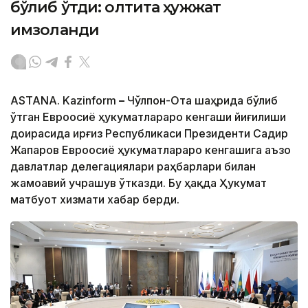
бўлиб ўтди: олтита ҳужжат
имзоланди
ASTANA. Kazinform
–
Чўлпон-Ота шаҳрида бўлиб
ўтган Евроосиё ҳукуматлараро кенгаши йиғилиши
доирасида Қирғиз Республикаси Президенти Садир
Жапаров Евроосиё ҳукуматлараро кенгашига аъзо
давлатлар делегациялари раҳбарлари билан
жамоавий учрашув ўтказди. Бу ҳақда Ҳукумат
матбуот хизмати хабар берди.