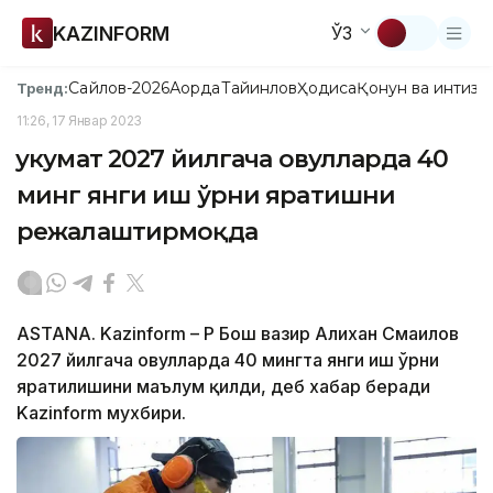
KAZINFORM
ЎЗ
Сайлов-2026
Ақорда
Тайинлов
Ҳодиса
Қонун ва интизо
Тренд:
11:26, 17 Январ 2023
Ҳукумат 2027 йилгача овулларда 40
минг янги иш ўрни яратишни
режалаштирмоқда
ASTANA. Kazinform – ҚР Бош вазир Алихан Смаилов
2027 йилгача овулларда 40 мингта янги иш ўрни
яратилишини маълум қилди, деб хабар беради
Kazinform мухбири.