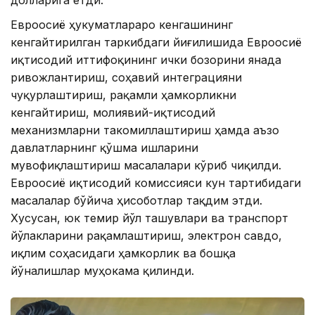
долларига етди.
Евроосиё ҳукуматлараро кенгашининг
кенгайтирилган таркибдаги йиғилишида Евроосиё
иқтисодий иттифоқининг ички бозорини янада
ривожлантириш, соҳавий интеграцияни
чуқурлаштириш, рақамли ҳамкорликни
кенгайтириш, молиявий-иқтисодий
механизмларни такомиллаштириш ҳамда аъзо
давлатларнинг қўшма ишларини
мувофиқлаштириш масалалари кўриб чиқилди.
Евроосиё иқтисодий комиссияси кун тартибидаги
масалалар бўйича ҳисоботлар тақдим этди.
Хусусан, юк темир йўл ташувлари ва транспорт
йўлакларини рақамлаштириш, электрон савдо,
иқлим соҳасидаги ҳамкорлик ва бошқа
йўналишлар муҳокама қилинди.