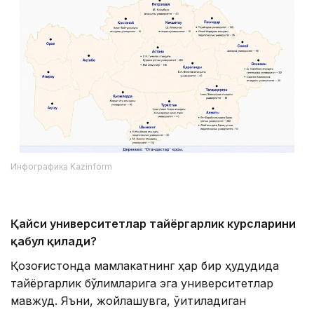
Инфографика Kazinform
Қайси университетлар тайёргарлик курсларини
қабул қилади?
Қозоғистонда мамлакатнинг ҳар бир ҳудудида
тайёргарлик бўлимларига эга университетлар
мавжуд. Яъни, жойлашувга, ўқитиладиган