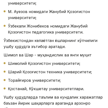
университети;
М. Ауезов номидаги Жанубий Қозоғистон
университети;
Ўзбекали Жонибеков номидаги Жанубий
Қозоғистон педагогика университети.
Ўзбекистондан келаётган ёшларнинг кўпчилиги
ушбу ҳудудга эътибор қаратади.
Шимол ва Шарқ - муҳандислик ва янги муҳит
Шимолий Қозоғистон университети;
Шарқий Қозоғистон техника университети;
Торайғиров университети;
Қостанай, Кўкшетау университетлари.
Ушбу ҳудудларда таълим ва кундалик харажатлар
баъзан йирик шаҳарларга қараганда арзонроқ