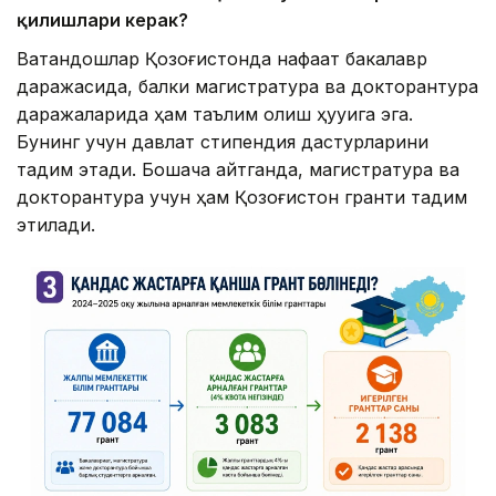
қилишлари керак?
Ватандошлар Қозоғистонда нафақат бакалавр
даражасида, балки магистратура ва докторантура
даражаларида ҳам таълим олиш ҳуқуқига эга.
Бунинг учун давлат стипендия дастурларини
тақдим этади. Бошқача айтганда, магистратура ва
докторантура учун ҳам Қозоғистон гранти тақдим
этилади.