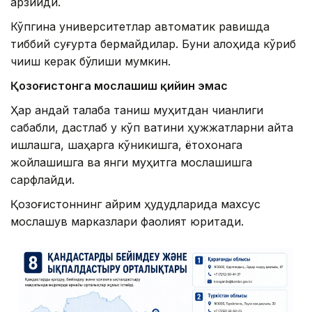
арзийди.
Кўпгина университетлар автоматик равишда
тиббий суғурта бермайдилар. Буни алоҳида кўриб
чиқиш керак бўлиши мумкин.
Қозоғистонга мослашиш қийин эмас
Ҳар қандай талаба таниш муҳитдан чиққанлиги
сабабли, дастлаб у кўп вақтини ҳужжатларни қайта
ишлашга, шаҳарга кўникишга, ётоқхонага
жойлашишга ва янги муҳитга мослашишга
сарфлайди.
Қозоғистоннинг айрим ҳудудларида махсус
мослашув марказлари фаолият юритади.