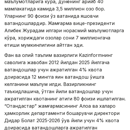
маълумотларига кўра, дунёнинг қарийб 40
мамлакатида камида 3,5 миллион қозоқ бор.
Уларнинг 90 фоизи ўз ватанида яшовчи
ватандошлардир. Жамғарма вице-президенти
Алибек Журқадам илгари норасмий маълумотларга
кўра, хориждаги қозоқлар сони 7 миллионгача
етиши мумкинлигини айтган эди.
Фан ва олий таълим вазирлиги Kazinformнинг
саволига жавобан 2012 йилдан 2025 йилгача
ватандошлар учун ажратилган 4% квота
доирасида 12 мингга яқин ватандош ўқишга
келганини маълум қилди. Вазирликнинг
таъкидлашича, ўтган йили ватандошлар учун
ажратилган квотанинг атиги 80 фоизи ишлатилган.
“Отандастар” жамғармасининг Алоқа ва халқаро
ҳамкорлик департаменти бошқарувчи директори
Дидар Болат 2025-2026 ўқув йили учун 4% квота
доирасида ватандошларга ажратилган