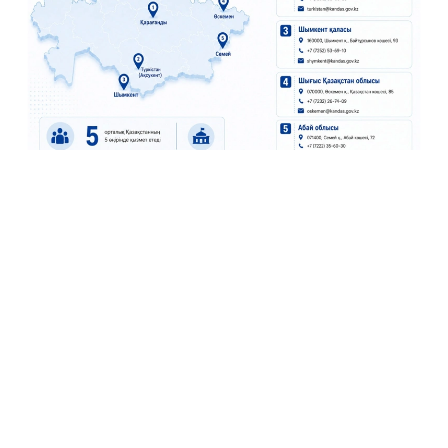
Инфографика Kazinform
Бундай марказлар:
вақтинчалик яшаш жойи;
ҳуқуқий маслаҳат;
қозоқ ва (агар керак бўлса) рус тилларини
ўрганиш;
янги муҳитга мослашишга ёрдам бериш.
Ҳозирда бундай марказлар Қарағанди, Чимкент ва