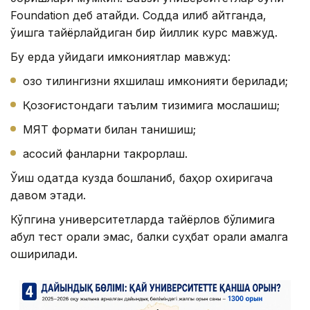
Foundation деб атайди. Содда қилиб айтганда,
ўқишга тайёрлайдиган бир йиллик курс мавжуд.
Бу ерда қуйидаги имкониятлар мавжуд:
қозоқ тилингизни яхшилаш имконияти берилади;
Қозоғистондаги таълим тизимига мослашиш;
МЯТ формати билан танишиш;
асосий фанларни такрорлаш.
Ўқиш одатда кузда бошланиб, баҳор охиригача
давом этади.
Кўпгина университетларда тайёрлов бўлимига
қабул тест орқали эмас, балки суҳбат орқали амалга
оширилади.