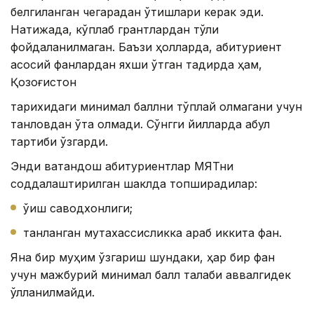
белгиланган чегарадан ўтишлари керак эди.
Натижада, кўплаб грантлардан тўлиқ
фойдаланилмаган. Баъзи ҳолларда, абитуриент
асосий фанлардан яхши ўтган тақдирда ҳам,
Қозоғистон
тарихидаги минимал баллни тўплай олмагани учун
танловдан ўта олмади. Сўнгги йилларда қабул
тартиби ўзгарди.
Энди ватандош абитуриентлар МЯТни
соддалаштирилган шаклда топширадилар:
ўқиш саводхонлиги;
танланган мутахассисликка қараб иккита фан.
Яна бир муҳим ўзгариш шундаки, ҳар бир фан
учун мажбурий минимал балл талаби аввалгидек
қўлланилмайди.