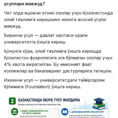
усуллари мавжуд?
Чет элда яшовчи этник қозоқлар учун Қозоғистонда
олий таълимга киришнинг иккита асосий усули
мавжуд.
Биринчи усул — давлат квотаси орқали
университетга ўқишга кириш.
Қонунга кўра, олий таълимга ўқишга киришда
Қозоғистон фуқаролигига эга бўлмаган қозоқлар учун
4% квота ажратилган. Бу имконият фақат
коллежлар ва бакалавриат дастурларига тегишли.
Иккинчи усул — университетдаги тайёргарлик
бўлимига (Foundation) ўқишга кириш.