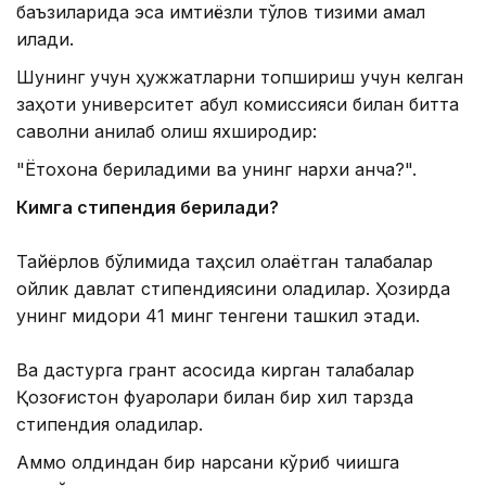
баъзиларида эса имтиёзли тўлов тизими амал
қилади.
Шунинг учун ҳужжатларни топшириш учун келган
заҳоти университет қабул комиссияси билан битта
саволни аниқлаб олиш яхшироқдир:
"Ётоқхона бериладими ва унинг нархи қанча?".
Кимга стипендия берилади?
Тайёрлов бўлимида таҳсил олаётган талабалар
ойлик давлат стипендиясини оладилар. Ҳозирда
унинг миқдори 41 минг тенгени ташкил этади.
Ва дастурга грант асосида кирган талабалар
Қозоғистон фуқаролари билан бир хил тарзда
стипендия оладилар.
Аммо олдиндан бир нарсани кўриб чиқишга