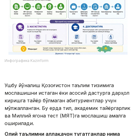
Инфографика Kazinform
Ушбу йўналиш Қозоғистон таълим тизимига
мослашишни истаган ёки асосий дастурга дарҳол
киришга тайёр бўлмаган абитуриентлар учун
мўлжалланган. Бу ерда тил, академик тайёргарлик
ва Миллий ягона тест (МЯТ)га мослашиш амалга
оширилади.
Олий таълимни аллақачон тугатганлар нима