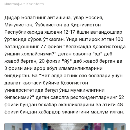
Инографика Kazinform
Дидар Болатнинг айтишича, улар Россия,
Мўғулистон, Ўзбекистон ва Қирғизистон
Республикасида яшовчи 12-17 ёшли ватандошлар
ўртасида сўров ўтказган. Унда иштирок этган 100
ватандошнинг 77 фоизи "Келажакда Қозоғистонда
ўқишни хоҳлайсизми?" деган саволга "ҳа" деб
жавоб берган, 20 фоизи "йўқ" деб жавоб берган ва
3 фоизи аниқ қарор қабул қилмаганликларини
билдирган. Ва "Чет элда этник қозоқ болалари учун
давлат квотаси бўйича Қозоғистон
университетида бепул ўқиш мумкинлигини
биласизми?" деган саволга респондентларнинг 52
фоизи бундан бехабар эканликларини ва атиги 48
фоизи бундан хабардор эканлигини маълум қилган.