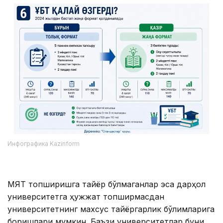
Инфографика Kazinform
МЯТ топширишга тайёр бўлмаганлар эса дарҳол
университетга ҳужжат топширмасдан
университетнинг махсус тайёргарлик бўлимларига
боришлари мумкин. Баъзи университетлар буни