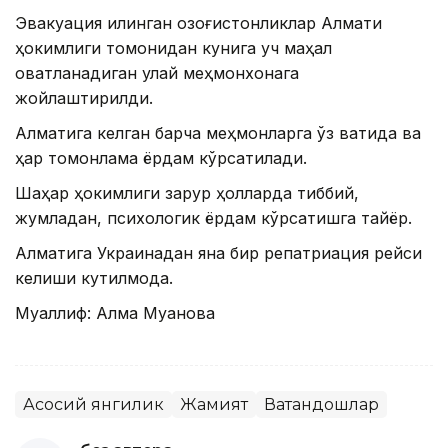
Эвакуация қилинган қозоғистонликлар Алмати
ҳокимлиги томонидан кунига уч маҳал
овқатланадиган қулай меҳмонхонага
жойлаштирилди.
Алматига келган барча меҳмонларга ўз вақтида ва
ҳар томонлама ёрдам кўрсатилади.
Шаҳар ҳокимлиги зарур ҳолларда тиббий,
жумладан, психологик ёрдам кўрсатишга тайёр.
Алматига Украинадан яна бир репатриация рейси
келиши кутилмоқда.
Муаллиф: Алма Муқанова
Асосий янгилик
Жамият
Ватандошлар