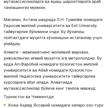
мутахассисликларга ва яшаш шароитларига қараб
танлашингиз мумкин.
Масалан, Астана шаҳрида Л.Н. Гумилёв номидаги
Евросиё миллий университети ва Esil University
тайёргарлик бўлимини очди. Бу йўналиш
пойтахтдаги муҳитга кўникишни истаганлар учун
қулайдир.
Алмати - мамлакатнинг молиявий маркази,
ривожланган илмий муҳитга эга метрополдир. Бу
ерда Ал-Фаробий номидаги Қозоғистон миллий
университети ва Абай номидаги Қозоғистон
миллий педагогика университети тайёргарлик
курсларига қабул қилади. Алматиада
мутахассисликлар бўйича кенг танлов мавжуд.
Туркистон ва Чимкентда:
Хожа Аҳмад Яссавий номидаги халқаро қозоқ-турк