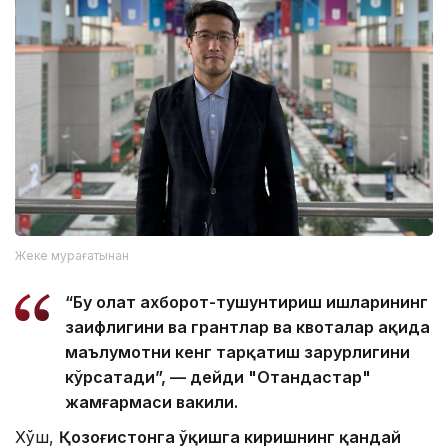
Жеке мурағатынан
“Бу ҳолат ахборот-тушунтириш ишларининг
заифлигини ва грантлар ва квоталар ҳақида
маълумотни кенг тарқатиш зарурлигини
кўрсатади”, — дейди "Отандастар"
жамғармаси вакили.
Хўш,
Қозоғистонга ўқишга киришнинг қандай