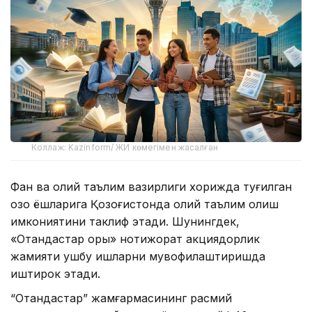
Коллаж: Kazinform/ ЖИ көмегімен жасалған
Фан ва олий таълим вазирлиги хорижда туғилган
қозоқ ёшларига Қозоғистонда олий таълим олиш
имкониятини таклиф этади. Шунингдек,
«Отандастар қоры» нотижорат акциядорлик
жамияти ушбу ишларни мувофиқлаштиришда
иштирок этади.
“Отандастар” жамғармасининг расмий