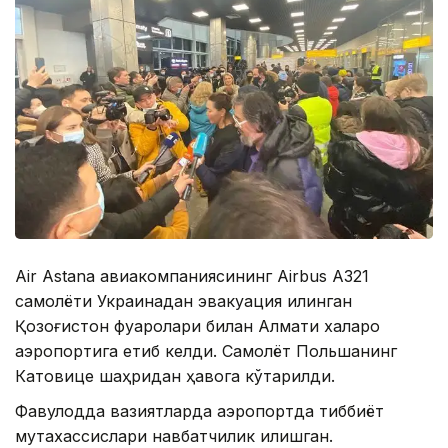
Аir Аstana авиакомпаниясининг Аirbus А321
самолёти Украинадан эвакуация қилинган
Қозоғистон фуқаролари билан Алмати халқаро
аэропортига етиб келди. Самолёт Польшанинг
Катовице шаҳридан ҳавога кўтарилди.
Фавқулодда вазиятларда аэропортда тиббиёт
мутахассислари навбатчилик қилишган.