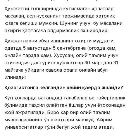
Ҳужжатни топширишда кутилмаган ҳолатлар,
масалан, асл нусханинг таржимасида хатолик
юзага келиши мумкин. Шунинг учун, бу масалани
охирги ҳафтагача қолдирмаслик яхшироқдир.
Ҳужжатларни қабул қилишнинг охирги муддати
одатда 5 августдан 5 сентябргача (қоғозда ҳам,
онлайн тарзда ҳам). Хусусан, олий таълим учун
стипендия дастурига ҳужжатлар 30 мартдан 31
майгача қуйидаги ҳавола орқали онлайн қабул
қилинади:
Қозоғистонга келгандан кейин қаерда яшайди?
Кўп ҳолларда ватандош талабалар ва тайёргарлик
бўлимида таҳсил олаётган ёшлар учун ётоқхонадан
жой ажратилади. Бироқ ҳар бир олий таълим
муассасасининг ўз шартлари мавжуд. Айрим
университетлар тўлиқ бепул жой тақдим этади,