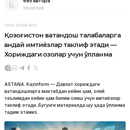
без автора
Муаллиф
08:00, 26 Май 2026
Қозоғистон ватандош талабаларга
қандай имтиёзлар таклиф этади —
Хориждаги қозоқлар учун қўлланма
ASTANA. Kazinform — Давлат хориждаги
ватандошларга мактабдан кейин ҳам, олий
таълимдан кейин ҳам билим олиш учун имтиёзлар
таклиф этади. Бугунги материалда шу ҳақда қўлланма
тақдим этамиз.