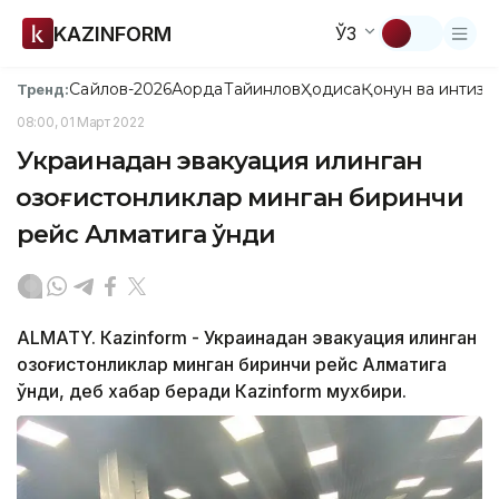
KAZINFORM
ЎЗ
Сайлов-2026
Ақорда
Тайинлов
Ҳодиса
Қонун ва интизо
Тренд:
08:00, 01 Март 2022
Украинадан эвакуация қилинган
қозоғистонликлар минган биринчи
рейс Алматига қўнди
ALMATY. Кazinform - Украинадан эвакуация қилинган
қозоғистонликлар минган биринчи рейс Алматига
қўнди, деб хабар беради Кazinform мухбири.