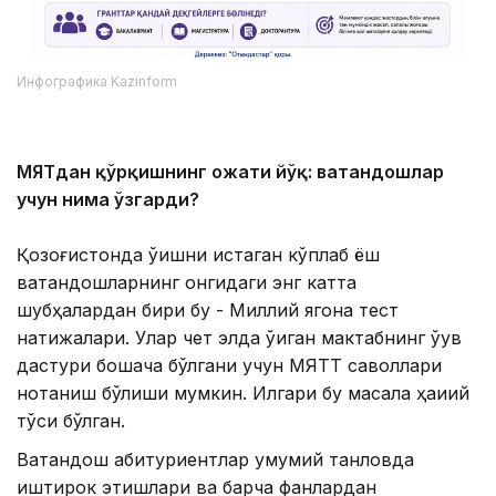
Инфографика Kazinform
МЯТдан қўрқишнинг ҳожати йўқ: ватандошлар
учун нима ўзгарди?
Қозоғистонда ўқишни истаган кўплаб ёш
ватандошларнинг онгидаги энг катта
шубҳалардан бири бу - Миллий ягона тест
натижалари. Улар чет элда ўқиган мактабнинг ўқув
дастури бошқача бўлгани учун МЯТТ саволлари
нотаниш бўлиши мумкин. Илгари бу масала ҳақиқий
тўсиқ бўлган.
Ватандош абитуриентлар умумий танловда
иштирок этишлари ва барча фанлардан