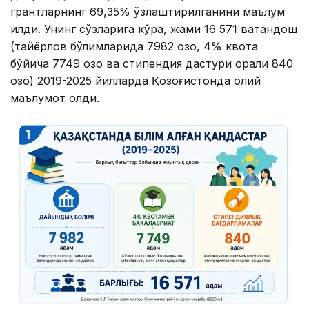
грантларнинг 69,35% ўзлаштирилганини маълум
қилди. Унинг сўзларига кўра, жами 16 571 ватандош
(тайёрлов бўлимларида 7982 қозоқ, 4% квота
бўйича 7749 қозоқ ва стипендия дастури орқали 840
қозоқ) 2019-2025 йилларда Қозоғистонда олий
маълумот олди.