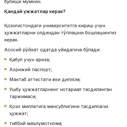
бўлиши мумкин.
Қандай ҳужжатлар керак?
Қозоғистондаги университетга кириш учун
ҳужжатларни олдиндан тўплашни бошлашингиз
керак.
Асосий рўйхат одатда қуйидагича бўлади:
Қабул учун ариза;
Хорижий паспорт;
Мактаб аттестати ёки диплом;
Ушбу ҳужжатларнинг нотариал тасдиқланган
таржимаси;
Қозоқ миллатига мансублигини тасдиқловчи
ҳужжат;
тиббий маълумотнома;