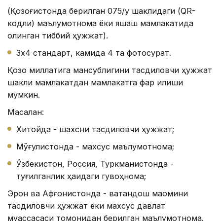
(Қозоғистонда берилган 075/у шаклидаги (QR-
кодли) маълумотнома ёки яшаш мамлакатида
олинган тиббий ҳужжат).
3х4 стандарт, камида 4 та фотосурат.
Қозоқ миллатига мансублигини тасдиқловчи ҳужжат
шакли мамлакатдан мамлакатга фарқ қилиши
мумкин.
Масалан:
Хитойда - шахсни тасдиқловчи ҳужжат;
Мўғулистонда - махсус маълумотнома;
Ўзбекистон, Россия, Туркманистонда -
туғилганлик ҳақидаги гувоҳнома;
Эрон ва Афғонистонда - ватандош мақомини
тасдиқловчи ҳужжат ёки махсус давлат
муассасаси томонидан берилган маълумотнома.