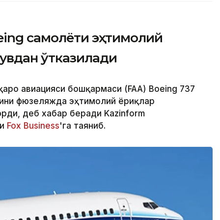
eing самолёти эҳтимолий
увдан ўтказилади
қаро авиацияси бошқармаси (FAA) Boeing 737
ини фюзеляжда эҳтимолий ёриқлар
ди, деб хабар беради Kazinform
ри
Fox Business
'га таяниб.