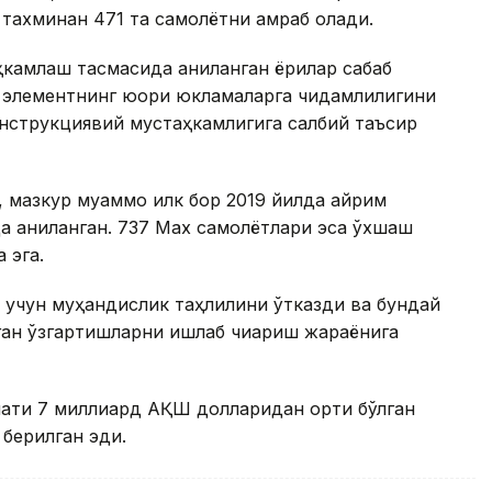
 тахминан 471 та самолётни қамраб олади.
ҳкамлаш тасмасида аниқланган ёриқлар сабаб
в элементнинг юқори юкламаларга чидамлилигини
нструкциявий мустаҳкамлигига салбий таъсир
 мазкур муаммо илк бор 2019 йилда айрим
да аниқланган. 737 Max самолётлари эса ўхшаш
 эга.
ш учун муҳандислик таҳлилини ўтказди ва бундай
ган ўзгартишларни ишлаб чиқариш жараёнига
мати 7 миллиард АҚШ долларидан ортиқ бўлган
 берилган эди.