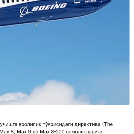
 учишга яроқлилик тўғрисидаги директива (The
7 Max 8, Max 9 ва Max 8-200 самолётларига