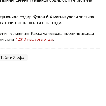
атайнинг Дефна туманида содир бўлган. Зилзила
туманида содир бўлган 6,4 магнитудали зилзила
р аҳоли тан жароҳати олган эди.
 куни Туркиянинг Қаҳраманмараш провинциясида
ари сони
42310 нафарга етди
.
Табиий офат