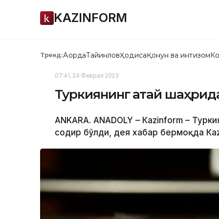
KAZINFORM
Ақорда
Тайинлов
Ҳодиса
Қонун ва интизом
Ко
Тренд:
07:41, 24 Феврал 2023
Туркиянинг Ҳатай шаҳрид
АNKARA. АNADOLY – Кazinform – Турки
содир бўлди, дея хабар бермоқда Кaz