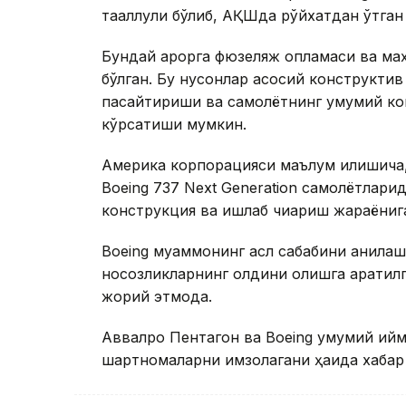
тааллуқли бўлиб, АҚШда рўйхатдан ўтган
Бундай қарорга фюзеляж қопламаси ва ма
бўлган. Бу нуқсонлар асосий конструкти
пасайтириши ва самолётнинг умумий ко
кўрсатиши мумкин.
Америка корпорацияси маълум қилишича,
Boeing 737 Next Generation самолётлари
конструкция ва ишлаб чиқариш жараёнига
Boeing муаммонинг асл сабабини аниқла
носозликларнинг олдини олишга қаратил
жорий этмоқда.
Аввалроқ Пентагон ва Boeing умумий қий
шартномаларни имзолагани ҳақида хабар