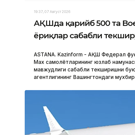
19:37, 07 Август 2026
АҚШда қарийб 500 та Bo
ёриқлар сабабли текшир
ASTANA. Kazinform - АҚШ Федерал фу
Max самолётларининг юзлаб намунас
мавжудлиги сабабли текширишни буюр
агентлигининг Вашингтондаги мухби