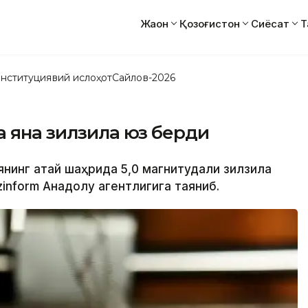
Жаҳон
Қозоғистон
Сиёсат
Т
нституциявий ислоҳот
Сайлов-2026
а яна зилзила юз берди
янинг Ҳатай шаҳрида 5,0 магнитудали зилзила
inform Анадолу агентлигига таяниб.