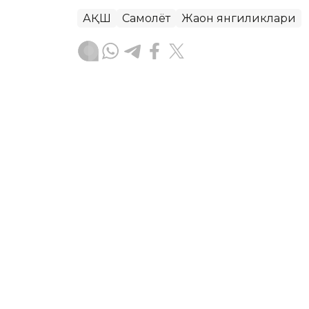
АҚШ
Самолёт
Жаҳон янгиликлари
Ляззат Сейданова
Муаллиф
18:38, 07 Август 2026
Хитойдан электромобилл
ASTANA. Kazinform - 2026 йилнинг би
манбаларида ҳаракатланувчи автомоб
даврига нисбатан 120 фоизга ошиб, 2
Kazinform агентлигининг Пекиндаги
му