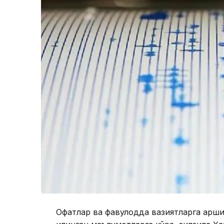
Офатлар ва фавқулодда вазиятларга қарш