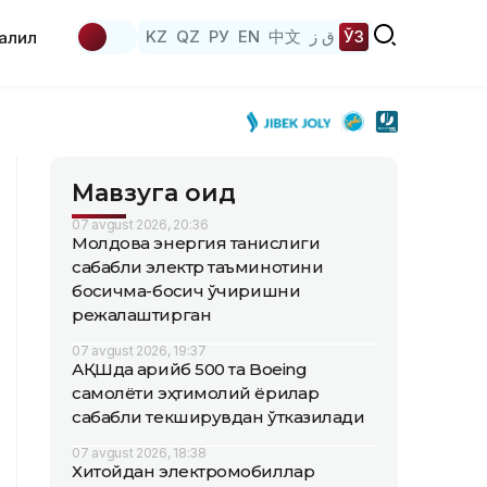
KZ
QZ
РУ
EN
中文
ق ز
ЎЗ
аҳлил
Мавзуга оид
07 avgust 2026, 20:36
Молдова энергия танқислиги
сабабли электр таъминотини
босқичма-босқич ўчиришни
режалаштирган
07 avgust 2026, 19:37
АҚШда қарийб 500 та Boeing
самолёти эҳтимолий ёриқлар
сабабли текширувдан ўтказилади
07 avgust 2026, 18:38
Хитойдан электромобиллар