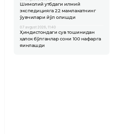
Шимолий қутбдаги илмий
экспедицияга 22 мамлакатнинг
ўқувчилари йўл олишди
07 avgust 2026, 11:40
Ҳиндистондаги сув тошқинидан
ҳалок бўлганлар сони 100 нафарга
яқинлашди