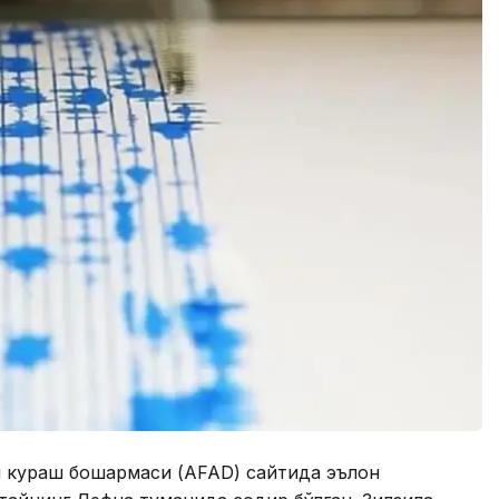
и кураш бошқармаси (AFAD) сайтида эълон