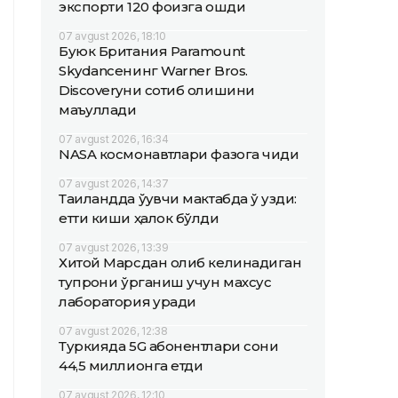
экспорти 120 фоизга ошди
07 avgust 2026, 18:10
Буюк Британия Paramount
Skydanceнинг Warner Bros.
Discoveryни сотиб олишини
маъқуллади
07 avgust 2026, 16:34
NASA космонавтлари фазога чиқди
07 avgust 2026, 14:37
Таиландда ўқувчи мактабда ўқ узди:
етти киши ҳалок бўлди
07 avgust 2026, 13:39
Хитой Марсдан олиб келинадиган
тупроқни ўрганиш учун махсус
лаборатория қуради
07 avgust 2026, 12:38
Туркияда 5G абонентлари сони
44,5 миллионга етди
07 avgust 2026, 12:10