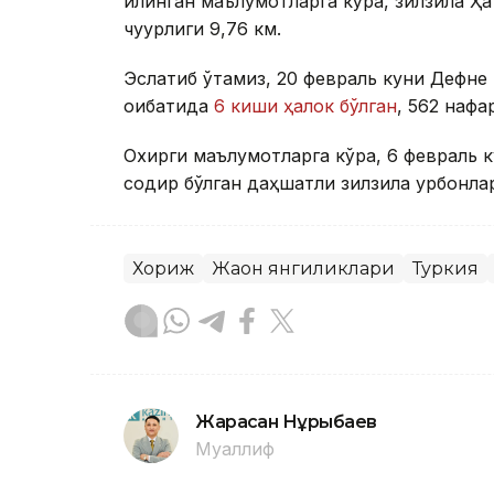
қилинган маълумотларга кўра, зилзила Ҳ
чуқурлиги 9,76 км.
Эслатиб ўтамиз, 20 февраль куни Дефне 
оқибатида
6 киши ҳалок бўлган
, 562 нафа
Охирги маълумотларга кўра, 6 февраль
содир бўлган даҳшатли зилзила қурбонл
Хориж
Жаҳон янгиликлари
Туркия
Жарасқан Нұрыбаев
Муаллиф