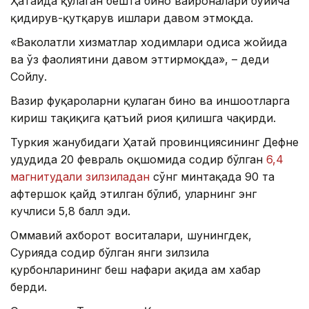
Ҳатайда қулаган бешта бино вайроналари бўйича
қидирув-қутқарув ишлари давом этмоқда.
«Ваколатли хизматлар ходимлари ҳодиса жойида
ва ўз фаолиятини давом эттирмоқда», – деди
Сойлу.
Вазир фуқароларни қулаган бино ва иншоотларга
кириш тақиқига қатъий риоя қилишга чақирди.
Туркия жанубидаги Ҳатай провинциясининг Дефне
ҳудудида 20 февраль оқшомида содир бўлган
6,4
магнитудали зилзиладан
сўнг минтақада 90 та
афтершок қайд этилган бўлиб, уларнинг энг
кучлиси 5,8 балл эди.
Оммавий ахборот воситалари, шунингдек,
Сурияда содир бўлган янги зилзила
қурбонларининг беш нафари ҳақида ҳам хабар
берди.