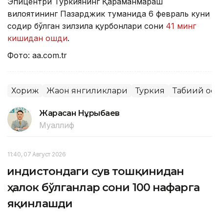
Эпицентри Туркиянинг Қаҳраманмараш
вилоятининг Пазарджик туманида 6 февраль куни
содир бўлган зилзила қурбонлари сони
41 минг
кишидан ошди
.
Фото: aa.com.tr
Хориж
Жаҳон янгиликлари
Туркия
Табиий оф
Жарасқан Нұрыбаев
Муаллиф
11:40, 07 Август 2026
Ҳиндистондаги сув тошқинидан
ҳалок бўлганлар сони 100 нафарга
яқинлашди