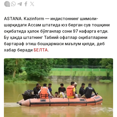
ASTANA. Kazinform — Ҳиндистоннинг шимоли-
шарқидаги Ассам штатида юз берган сув тошқини
оқибатида ҳалок бўлганлар сони 97 нафарга етди.
Бу ҳақда штатнинг Табиий офатлар оқибатларини
бартараф этиш бошқармаси маълум қилди, деб
хабар беради
БЕЛТА
.