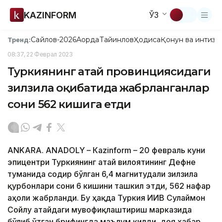
KAZINFORM
ЎЗ
Сайлов-2026
Ақорда
Тайинлов
Ҳодиса
Қонун ва интизо
Тренд:
08:37, 22 Феврал 2023
Туркиянинг Ҳатай провинциясидаги
зилзила оқибатида жабрланганлар
сони 562 кишига етди
АNKARA. АNADOLY – Кazinform – 20 февраль куни
эпицентри Туркиянинг Ҳатай вилоятининг Дефне
туманида содир бўлган 6,4 магнитудали зилзила
қурбонлари сони 6 кишини ташкил этди, 562 нафар
аҳоли жабрланди. Бу ҳақда Туркия ИИВ Сулаймон
Сойлу Ҳатайдаги мувофиқлаштириш марказида
бўлиб ўтган брифингда маълум қилди, дея хабар