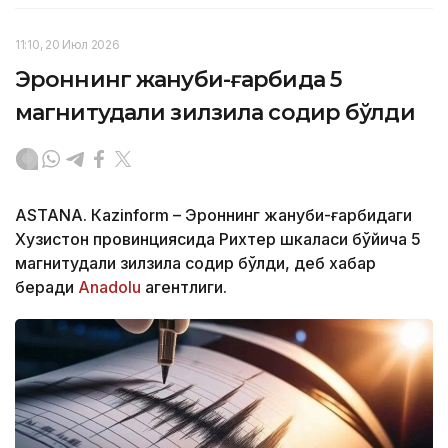
11:10, 20 Июл 2026
Эроннинг жануби-ғарбида 5
магнитудали зилзила содир бўлди
ASTANА. Кazinform – Эроннинг жануби-ғарбидаги
Хузистон провинциясида Рихтер шкаласи бўйича 5
магнитудали зилзила содир бўлди, деб хабар
беради
Аnadolu
агентлиги.