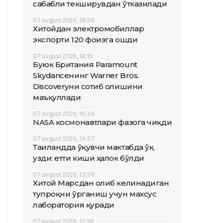
сабабли текширувдан ўтказилади
07 avgust 2026, 18:38
Хитойдан электромобиллар
экспорти 120 фоизга ошди
07 avgust 2026, 18:10
Буюк Британия Paramount
Skydanceнинг Warner Bros.
Discoveryни сотиб олишини
маъқуллади
07 avgust 2026, 16:34
NASA космонавтлари фазога чиқди
07 avgust 2026, 14:37
Таиландда ўқувчи мактабда ўқ
узди: етти киши ҳалок бўлди
07 avgust 2026, 13:39
Хитой Марсдан олиб келинадиган
тупроқни ўрганиш учун махсус
лаборатория қуради
07 avgust 2026, 12:38