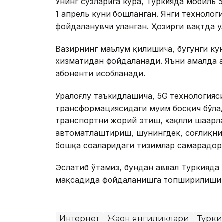
Унинг сўзларига кўра, Туркияда мобил
1 апрель куни бошланган. Янги технолог
фойдаланувчи уланган. Ҳозирги вақтда у
Вазирнинг маълум қилишича, бугунги ку
хизматидан фойдаланади. Яъни амалда ҳ
абоненти ҳисобланади.
Уралоғлу таъкидлашича, 5G технология
трансформациясидаги муҳим босқич бўла
транспортни жорий этиш, «ақлли шаҳар
автоматлаштириш, шунингдек, соғлиқни
бошқа соҳаларидаги тизимлар самарадо
Эслатиб ўтамиз, бундан аввал Туркияда
мақсадида фойдаланишга топширилиши ҳ
Интернет
Жаҳон янгиликлари
Турки