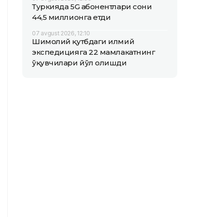
Туркияда 5G абонентлари сони
44,5 миллионга етди
07 avgust 2026, 12:10
Шимолий қутбдаги илмий
экспедицияга 22 мамлакатнинг
ўқувчилари йўл олишди