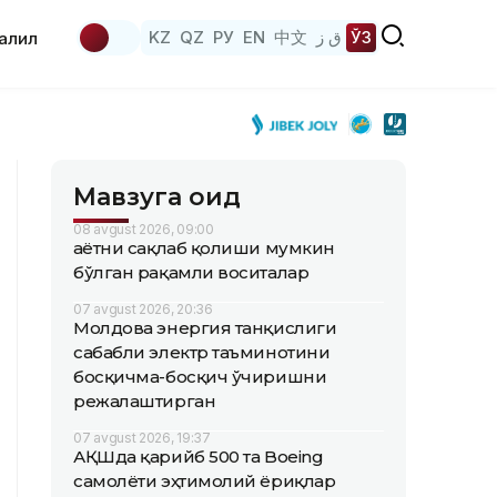
KZ
QZ
РУ
EN
中文
ق ز
ЎЗ
аҳлил
Мавзуга оид
08 avgust 2026, 09:00
Ҳаётни сақлаб қолиши мумкин
бўлган рақамли воситалар
07 avgust 2026, 20:36
Молдова энергия танқислиги
сабабли электр таъминотини
босқичма-босқич ўчиришни
режалаштирган
07 avgust 2026, 19:37
АҚШда қарийб 500 та Boeing
самолёти эҳтимолий ёриқлар