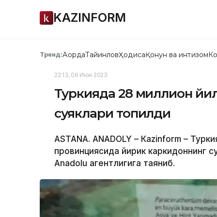
KAZINFORM
Ақорда
Тайинлов
Ҳодиса
Қонун ва интизом
Ко
Тренд:
22:13, 06 Июн 2023
Туркияда 28 миллион йи
суяклари топилди
ASTANA. АNADOLY – Кazinform – Турк
провинциясида йирик каркидоннинг су
Anadolu агентлигига таяниб.