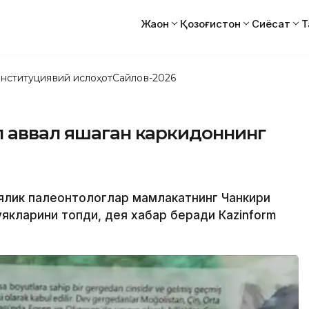
Жаҳон
Қозоғистон
Сиёсат
Т
нституциявий ислоҳот
Сайлов-2026
л аввал яшаган каркидоннинг
иялик палеонтологлар мамлакатнинг Чанкири
якларини топди, дея хабар беради Кazinform