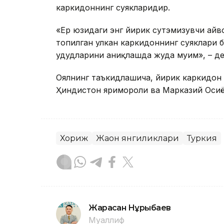
каркидоннинг суякларидир.
«Ер юзидаги энг йирик сутэмизувчи ҳайв
топилган улкан каркидоннинг суяклари 
ҳудудларини аниқлашда жуда муҳим», – де
Оялнинг таъкидлашича, йирик каркидон 
Ҳиндистон яримороли ва Марказий Осиё
Хориж
Жаҳон янгиликлари
Туркия
Жарасқан Нұрыбаев
Муаллиф