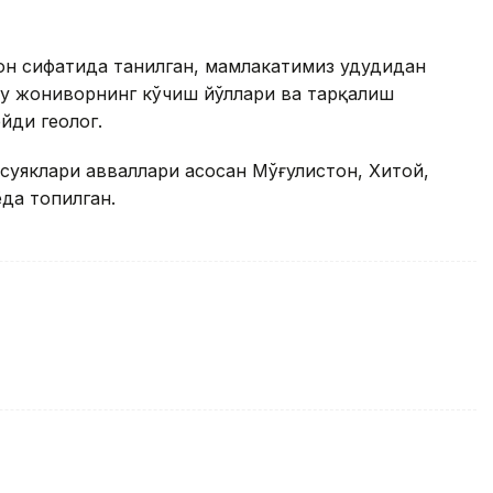
он сифатида танилган, мамлакатимиз ҳудудидан
бу жониворнинг кўчиш йўллари ва тарқалиш
йди геолог.
суяклари авваллари асосан Мўғулистон, Хитой,
да топилган.