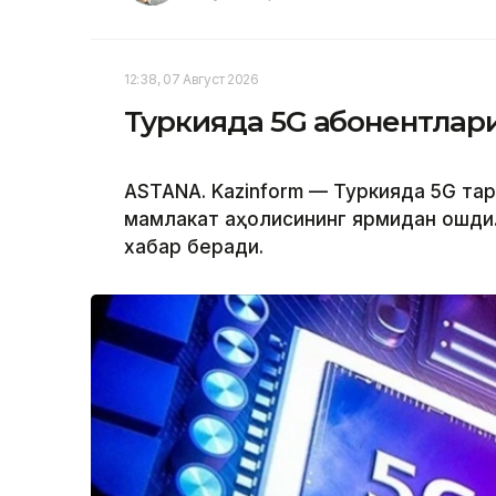
12:38, 07 Август 2026
Туркияда 5G абонентлари
ASTANA. Kazinform — Туркияда 5G тар
мамлакат аҳолисининг ярмидан ошди.
хабар беради.