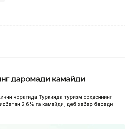
нинг даромади камайди
кинчи чорагида Туркияда туризм соҳасининг
исбатан 2,6% га камайди, деб хабар беради