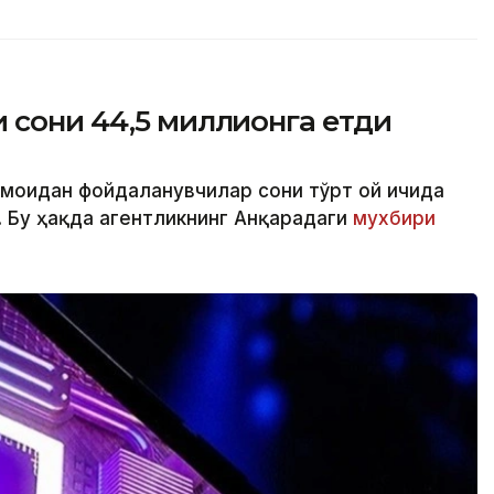
 сони 44,5 миллионга етди
моғидан фойдаланувчилар сони тўрт ой ичида
 Бу ҳақда агентликнинг Анқарадаги
мухбири