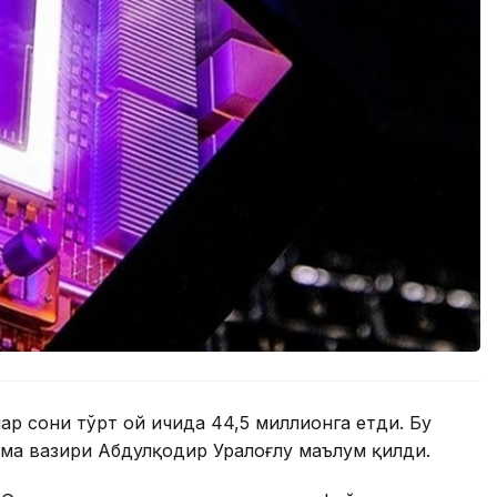
ар сони тўрт ой ичида 44,5 миллионга етди. Бу
лма вазири Абдулқодир Уралоғлу маълум қилди.