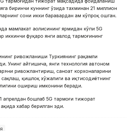
ь 5G тармоғидан тижорат мақсадида фойдаланиш
ияга биринчи куннинг ўзида тахминан 21 миллион
ларнинг сони икки баравардан ҳам кўпроқ ошган.
нда мамлакат аҳолисининг ярмидан кўпи 5G
ар иккинчи фуқаро янги авлод тармоғининг
сининг ривожланиши Туркиянинг рақамли
ди. Унинг айтишича, янги технология автоном
лар»ни ривожлантириш, саноат корхоналарини
 сақлаш, қишлоқ хўжалиги ва иқтисодиётнинг
рлигини ошириш имконини беради.
 1 апрелдан бошлаб 5G тармоғи тижорат
ақида хабар берилган эди.
я