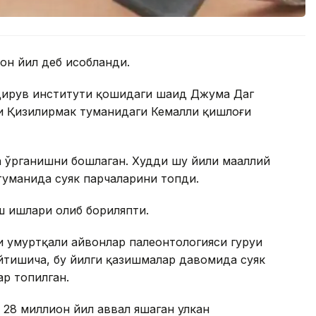
он йил деб ҳисобланди.
дирув институти қошидаги шаҳид Джума Даг
ри Қизилирмак туманидаги Кемалли қишлоғи
а ўрганишни бошлаган. Худди шу йили маҳаллий
туманида суяк парчаларини топди.
ш ишлари олиб бориляпти.
 умуртқали ҳайвонлар палеонтологияси гуруҳи
айтишича, бу йилги қазишмалар давомида суяк
р топилган.
б 28 миллион йил аввал яшаган улкан