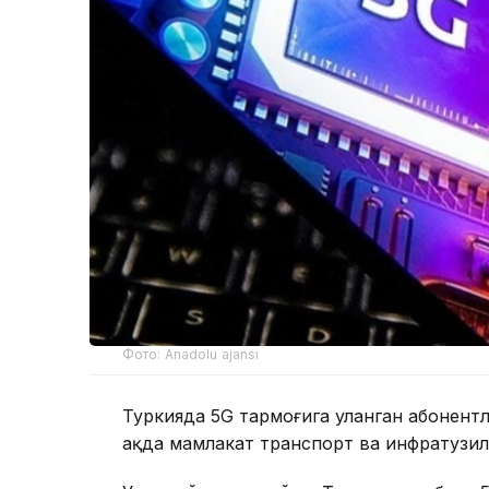
Фото: Anadolu ajansı
Туркияда 5G тармоғига уланган абонентл
ҳақда мамлакат транспорт ва инфратузи