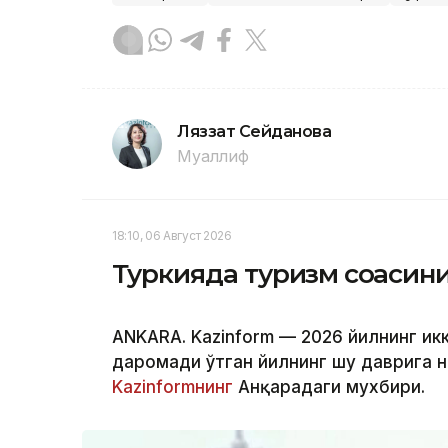
Ляззат Сейданова
Муаллиф
18:10, 06 Август 2026
Туркияда туризм соҳаси
ANKARA. Kazinform — 2026 йилнинг ик
даромади ўтган йилнинг шу даврига н
Kazinformнинг
Анқарадаги мухбири.