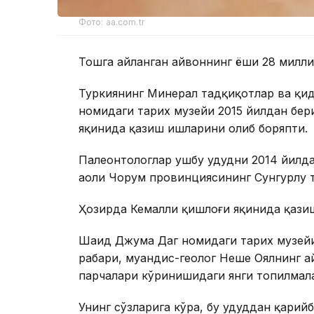
Фото: aa.com.tr
Тошга айланган ҳайвоннинг ёши 28 милли
Туркиянинг Минерал тадқиқотлар ва қи
номидаги тарих музейи 2015 йилдан бе
яқинида қазиш ишларини олиб боряпти.
Палеонтологлар ушбу ҳудудни 2014 йилд
аҳоли Чорум провинциясининг Сунгурлу 
Ҳозирда Кемалли қишлоғи яқинида қази
Шаҳид Джума Даг номидаги тарих музейи
раҳбари, муҳандис-геолог Неше Оялнинг 
парчалари кўринишидаги янги топилмала
Унинг сўзларига кўра, бу ҳудуддан қарий