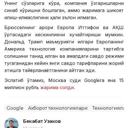
Унинг сўзларига кўра, компания ўзгаришларни
синаб кўришни бошлаган, аммо жаримага шикоят
қилиш-қилмаслигини ҳали эълон қилмаган.
Брюсселнинг қарори Европа Иттифоқи ва АҚШ
ўртасидаги кескинликни кучайтириши мумкин.
Дональд Трамп маъмурияти илгари Европанинг
Америка технология компанияларини тартибга
солишини танқид қилган ва амалдаги савдо режими
тугаганидан кейин янги савдо тарифларини жорий
этишга тайёрланаётганини айтган эди.
Эслатиб ўтамиз, Москва суди Googleга яна 15
миллион рубль
жарима солди
.
Google
Ахборот технологиялари
Технологияла
Бекабат Узаков