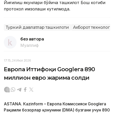
Йиғилиш якунлари бўйича ташкилот Бош котиби
протокол имзолаши кутилмоқда.
Туркий давлатлар ташкилоти
Ахборот технолог
без автора
Муаллиф
17:15, 24 Июл 2026
Европа Иттифоқи Googleга 890
миллион евро жарима солди
ASTANА. Кazinform – Европа Комиссияси Googleга
Рақамли бозорлар қонунини (DMA) бузгани учун 890