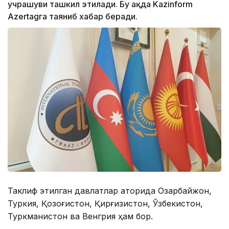
учрашуви ташкил этилади. Бу ҳақда Kazinform
Аzertagга таяниб хабар беради.
Таклиф этилган давлатлар қаторида Озарбайжон,
Туркия, Қозоғистон, Қирғизистон, Ўзбекистон,
Туркманистон ва Венгрия ҳам бор.