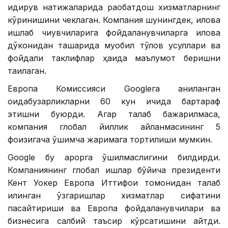
қидирув натижаларида рақобатдош хизматларнинг
кўринишини чеклаган. Компания шунингдек, илова
ишлаб чиқувчиларига фойдаланувчиларга илова
дўконидан ташқарида муқобил тўлов усуллари ва
фойдали таклифлар ҳақида маълумот беришни
тақиқлаган.
Европа Комиссияси Googleга аниқланган
қоидабузарликларни 60 кун ичида бартараф
этишни буюрди. Агар талаб бажарилмаса,
компания глобал йиллик айланмасининг 5
фоизигача қўшимча жаримага тортилиши мумкин.
Google бу қарорга қўшилмаслигини билдирди.
Компаниянинг глобал ишлар бўйича президенти
Кент Уокер Европа Иттифоқи томонидан талаб
қилинган ўзгаришлар хизматлар сифатини
пасайтириши ва Европа фойдаланувчилари ва
бизнесига салбий таъсир кўрсатишини айтди.