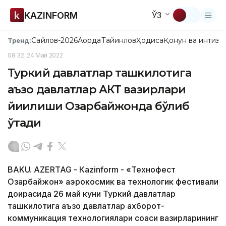
KAZINFORM
ЎЗ
Сайлов-2026
Ақорда
Тайинлов
Ҳодиса
Қонун ва интизо
Тренд:
08:32, 24 Май 2022
Туркий давлатлар ташкилотига
аъзо давлатлар АКТ вазирлари
йиғилиши Озарбайжонда бўлиб
ўтади
BAKU. АZERTAG - Кazinform - «Технофест
Озарбайжон» аэрокосмик ва технологик фестивали
доирасида 26 май куни Туркий давлатлар
ташкилотига аъзо давлатлар ахборот-
коммуникация технологиялари соҳаси вазирларининг