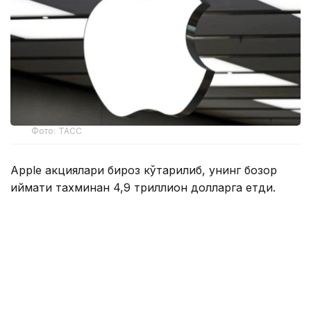
Фото: ТАСС
Apple акциялари бироз кўтарилиб, унинг бозор
қиймати тахминан 4,9 триллион долларга етди.
Nvidiaнинг акциялари тахминан 4,8 триллион
долларни ташкил этади.
Технология инвесторлари ҳозирда ўз активларини
қайта мувозанатлаштирмоқдалар. Кўпчилик сўнгги
ойлардаги рекорд даражадаги ўсишдан сўнг
сунъий интеллект ва яримўтказгич акцияларини