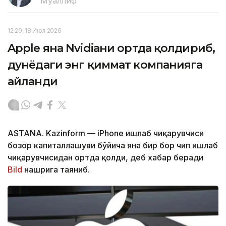
Муаллиф
12:20, 18 Июл 2026
Apple яна Nvidiaни ортда қолдириб,
дунёдаги энг қиммат компанияга
айланди
ASTANA. Kazinform — iPhone ишлаб чиқарувчиси
бозор капиталлашуви бўйича яна бир бор чип ишлаб
чиқарувчисидан ортда қолди, деб хабар беради
Bild
нашрига таяниб.