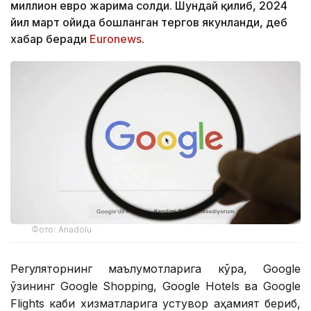
миллион евро жарима солди. Шундай қилиб, 2024
йил март ойида бошланган тергов якунланди, деб
хабар беради
Euronews
.
Фото: Аnadolu
Регуляторнинг маълумотларига кўра, Google
ўзининг Google Shopping, Google Hotels ва Google
Flights каби хизматларига устувор аҳамият бериб,