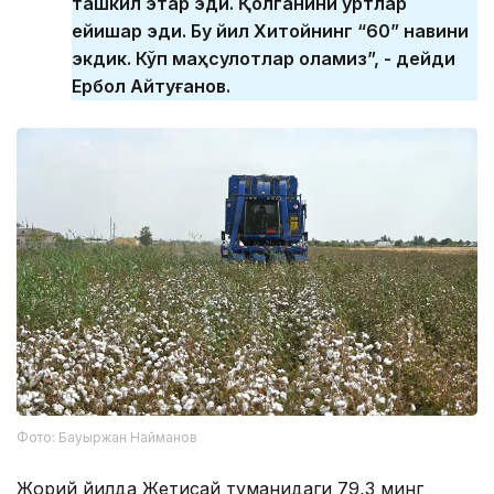
ташкил этар эди. Қолганини қуртлар
ейишар эди. Бу йил Хитойнинг “60” навини
экдик. Кўп маҳсулотлар оламиз”, - дейди
Ербол Айтуғанов.
Фото: Бауыржан Найманов
Жорий йилда Жетисай туманидаги 79,3 минг