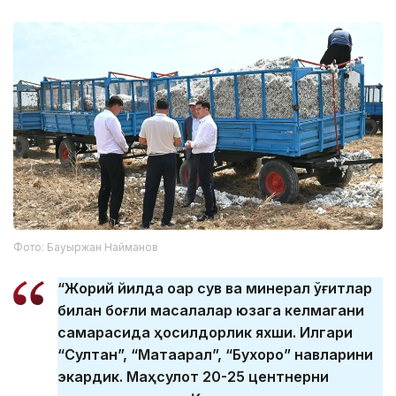
Фото: Бауыржан Найманов
“Жорий йилда оқар сув ва минерал ўғитлар
билан боғлиқ масалалар юзага келмагани
самарасида ҳосилдорлик яхши. Илгари
“Султан”, “Мақтаарал”, “Бухоро” навларини
экардик. Маҳсулот 20-25 центнерни