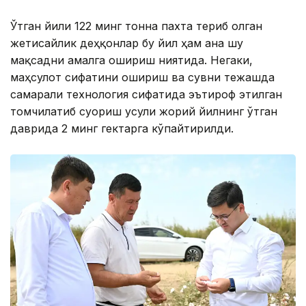
Ўтган йили 122 минг тонна пахта териб олган
жетисайлик деҳқонлар бу йил ҳам ана шу
мақсадни амалга ошириш ниятида. Негаки,
маҳсулот сифатини ошириш ва сувни тежашда
самарали технология сифатида эътироф этилган
томчилатиб суғориш усули жорий йилнинг ўтган
даврида 2 минг гектарга кўпайтирилди.