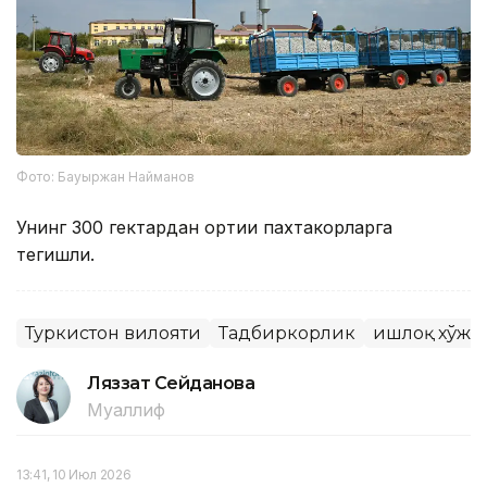
Фото: Бауыржан Найманов
Унинг 300 гектардан ортиғи пахтакорларга
тегишли.
Туркистон вилояти
Тадбиркорлик
Қишлоқ хўжа
Ляззат Сейданова
Муаллиф
13:41, 10 Июл 2026