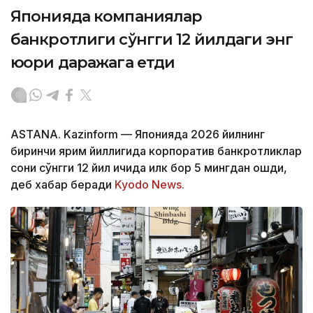
Японияда компаниялар
банкротлиги сўнгги 12 йилдаги энг
юқори даражага етди
ASTANA. Kazinform — Японияда 2026 йилнинг
биринчи ярим йиллигида корпоратив банкротликлар
сони сўнгги 12 йил ичида илк бор 5 мингдан ошди,
деб хабар беради
Kyodo News.