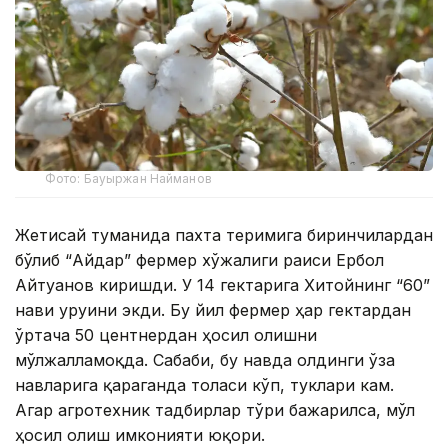
Фото: Бауыржан Найманов
Жетисай туманида пахта теримига биринчилардан
бўлиб “Айдар” фермер хўжалиги раиси Ербол
Айтуғанов киришди. У 14 гектарига Хитойнинг “60”
нави уруғини экди. Бу йил фермер ҳар гектардан
ўртача 50 центнердан ҳосил олишни
мўлжалламоқда. Сабаби, бу навда олдинги ғўза
навларига қараганда толаси кўп, туклари кам.
Агар агротехник тадбирлар тўғри бажарилса, мўл
ҳосил олиш имконияти юқори.