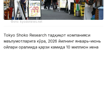
Фото: kyodonews.net
Tokyo Shoko Research тадқиқот компанияси
маълумотларига кўра, 2026 йилнинг январь–июнь
ойлари оралиғида қарзи камида 10 миллион иена
(тахминан 62 минг АҚШ доллари) бўлган 5 346 та
компания банкрот деб топилган.
Бу ўтган йилнинг шу даврига нисбатан 7,1 фоизга
кўп. Бундай кўрсаткич сўнгги марта 12 йил аввал
қайд этилган.
Мутахассислар фикрича, иена курсининг
қадрсизланиши инфляцияни жадаллаштириб,
айниқса кичик ва ўрта бизнесга сезиларли таъсир
кўрсатган.