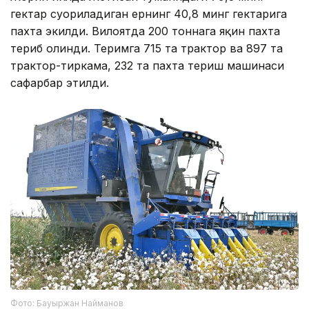
гектар суғориладиган ернинг 40,8 минг гектарига
пахта экилди. Вилоятда 200 тоннага яқин пахта
териб олинди. Теримга 715 та трактор ва 897 та
трактор-тиркама, 232 та пахта териш машинаси
сафарбар этилди.
Фото: Бауыржан Найманов