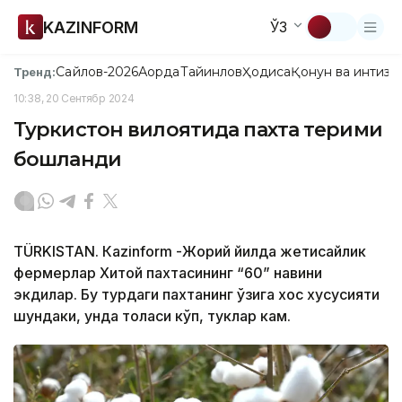
KAZINFORM
ЎЗ
Сайлов-2026
Ақорда
Тайинлов
Ҳодиса
Қонун ва интизо
Тренд:
10:38, 20 Сентябр 2024
Туркистон вилоятида пахта терими
бошланди
TÜRKISTAN. Кazinform -Жорий йилда жетисайлик
фермерлар Хитой пахтасининг “60” навини
экдилар. Бу турдаги пахтанинг ўзига хос хусусияти
шундаки, унда толаси кўп, туклар кам.