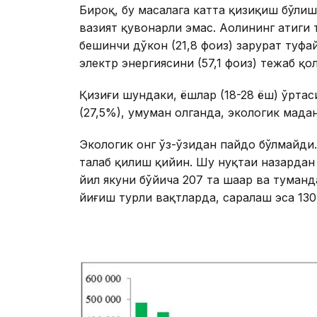
Бироқ, бу масалага катта қизиқиш бўлиш
вазият қувонарли эмас. Аҳолининг атиги 
бешинчи дўкон (21,8 фоиз) зарурат туфай
электр энергиясини (57,1 фоиз) тежаб қо
Қизиғи шундаки, ёшлар (18-28 ёш) ўрта
(27,5%), умуман олганда, экологик мадан
Экологик онг ўз-ўзидан пайдо бўлмайди
талаб қилиш қийин. Шу нуқтаи назардан 
йил якуни бўйича 207 та шаҳар ва туман
йиғиш турли вақтларда, саралаш эса 130