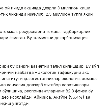
еча ой ичида акцияда деярли 3 миллион киши
тиқ чиқинди йиғилиб, 2,5 миллион тупга яқин
истеъмол, ресурсларни тежаш, тадбиркорлик
ри ёзилган. Бу жамиятни декарбонизация
ири бу ҳозирги вазиятни таҳлил қилишдир. Бу кўп
ринчи навбатда – экологик тафаккурни акс
 институти қозоғистонликлар экология, хомашё
ига қанчалик долзарб эътибор қаратишлари
 бўлишича, респондентларнинг 82,3 фоизи бу
деб ҳисоблайди. Айниқса, Ақтўбе (96,4%) ва
зиқиш уйғотди.