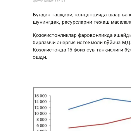
Фото: adilet.zan.kz
Бундан ташқари, концепцияда шаҳар ва 
шунингдек, ресурсларни тежаш масалала
Қозоғистонликлар фаровонликда яшайди.
бирламчи энергия истеъмоли бўйича МДҲ
Қозоғистонда 15 фоиз сув танқислиги б
ошди.