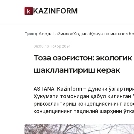
KAZINFORM
Ақорда
Тайинлов
Ҳодиса
Қонун ва интизом
Ко
Тренд:
08:00, 16 Ноябр 2024
Тоза Қозоғистон: экологи
шакллантириш керак
ASTANA. Kazinform – Дунёни ўзгартир
Ҳукумати томонидан қабул қилинган “
ривожлантириш концепциясининг асо
концепциянинг таҳлилий шарҳини ўтка