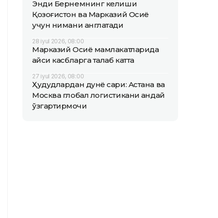
Энди Бернемнинг келиши
Қозоғистон ва Марказий Осиё
учун нимани англатади
28 iyul 2026, 08:00
Марказий Осиё мамлакатларида
қайси касбларга талаб катта
27 iyul 2026, 08:00
Ҳудудлардан дунё сари: Астана ва
Москва глобал логистикани қандай
ўзгартирмоқчи