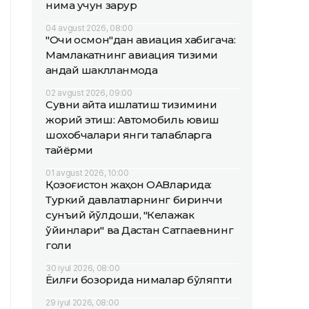
нима учун зарур
04 avgust 2026, 08:00
"Очиқ осмон"дан авиация хабигача:
Мамлакатнинг авиация тизими
қандай шаклланмоқда
02 avgust 2026, 09:00
Сувни қайта ишлатиш тизимини
жорий этиш: Автомобиль ювиш
шохобчалари янги талабларга
тайёрми
01 avgust 2026, 10:00
Қозоғистон жаҳон ОАВларида:
Туркий давлатларнинг биринчи
сунъий йўлдоши, "Келажак
ўйинлари" ва Дастан Сатпаевнинг
голи
30 iyul 2026, 08:00
Ёқилғи бозорида нималар бўляпти
29 iyul 2026, 08:00