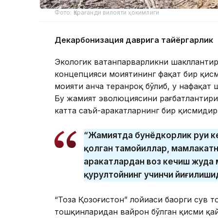
Фото: Қарағанди вилояти ҳокимлиги
Декарбонизация даврига тайёргарлик
Экологик ватанпарварликни шаклланти
концепцияси моҳиятининг фақат бир қисм
моҳияти анча теранроқ бўлиб, у нафақат 
Бу жамият эволюциясини рағбатлантири
катта саъй-ҳаракатларнинг бир қисмидир
“Жамиятда бунёдкорлик руҳи ке
қолган тамойиллар, мамлакатн
ҳаракатлардан воз кечиш жуда 
қурултойнинг учинчи йиғилиши
“Тоза Қозоғистон” лойиҳаси баҳорги сув
тошқинларидан вайрон бўлган қисми қай