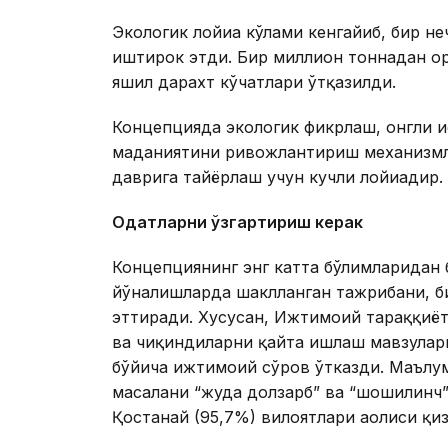
Экологик лойиҳа кўлами кенгайиб, бир н
иштирок этди. Бир миллион тоннадан ор
яшил дарахт кўчатлари ўтқазилди.
Концепцияда экологик фикрлаш, онгли 
маданиятини ривожлантириш механизмла
даврига тайёрлаш учун кучли лойиҳадир.
Одатларни ўзгартириш керак
Концепциянинг энг катта бўлимларидан б
йўналишларда шаклланган тажрибани, би
эттиради. Хусусан, Ижтимоий тараққиёт
ва чиқиндиларни қайта ишлаш мавзулар
бўйича ижтимоий сўров ўтказди. Маълум
масалани “жуда долзарб” ва “шошилинч” 
Қостанай (95,7%) вилоятлари аҳолиси қи