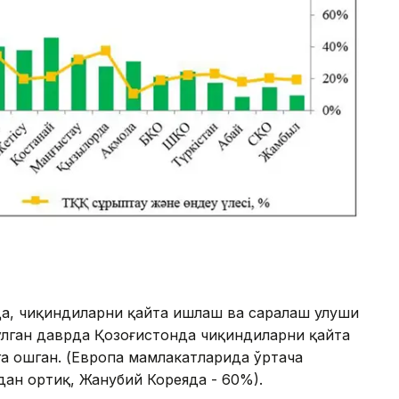
да, чиқиндиларни қайта ишлаш ва саралаш улуши
 бўлган даврда Қозоғистонда чиқиндиларни қайта
га ошган. (Европа мамлакатларида ўртача
ан ортиқ, Жанубий Кореяда - 60%).