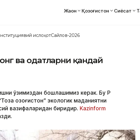
Жаҳон
Қозоғистон
Сиёсат
Т
нституциявий ислоҳот
Сайлов-2026
к онг ва одатларни қандай
ишни ўзимиздан бошлашимиз керак. Бу ҚР
Тоза Қозоғистон” экологик маданиятни
сий вазифаларидан биридир.
Kazinform
зди.