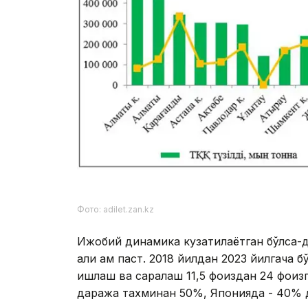
Фото: adilet.zan.kz
Ижобий динамика кузатилаётган бўлса-
ҳали ҳам паст. 2018 йилдан 2023 йилгача
ишлаш ва саралаш 11,5 фоиздан 24 фоиз
даража тахминан 50%, Японияда - 40% д