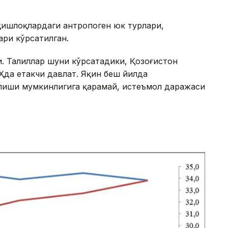
қишлоқлардаги антропоген юк турлари,
ри кўрсатилган.
 Таҳлиллар шуни кўрсатадики, Қозоғистон
да етакчи давлат. Яқин беш йилда
ўлиши мумкинлигига қарамай, истеъмол даражаси