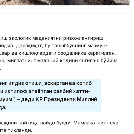
риш экологик маданиятни ривожлантириш
идир. Дарҳақиқат, бу ташаббуснинг мазмун-
шаҳар ва қишлоқлардаги озодаликка қаратилган.
ш, миллатнинг маданий кодини янгилаш бўйича
.
нг илдиз отиши, эскирган ва қотиб
и ихтилоф этаётган салбий хатти-
муҳим”, – деди ҚР Президенти Миллий
да.
 тошқини пайтида пайдо бўлди. Мамлакатнинг сув
та тикланди.