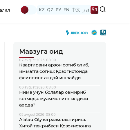
KZ
QZ
РУ
EN
中文
ق ز
ЎЗ
аҳлил
Мавзуга оид
07 avgust 2026, 08:00
Квартирани арзон сотиб олиб,
қимматга сотиш: Қозоғистонда
флиппинг қандай ишлайди
06 avgust 2026, 08:00
Нима учун болалар семириб
кетмоқда: муаммонинг илдизи
қаерда?
05 avgust 2026, 08:00
Alatau City ва рақамлаштириш:
Хитой тажрибаси Қозоғистонга