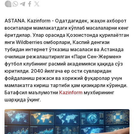
ASTANА. Кazinform - Одатдагидек, жаҳон ахборот
воситалари мамлакатдаги кўплаб масалаларни кенг
ёритдилар. Улар орасида Қозоғистонда қурилаётган
янги Wildberries омборлари, Каспий денгизи
тубидан интернет ўтказиш масаласи ва Астанада
очилиши режалаштирилган «Пари Сен-Жермен»
футбол клубининг расмий академияси ҳақида сўз
юритилди. 2040 йилгача ер ости сувларидан
фойдаланиш режаси ва хорижий фуқаролар учун
мамлакатга кириш тартиби ҳам қизиқарли кўринди.
Батафсил маълумотни
Кazinform
мухбирининг
шарҳида ўқинг.