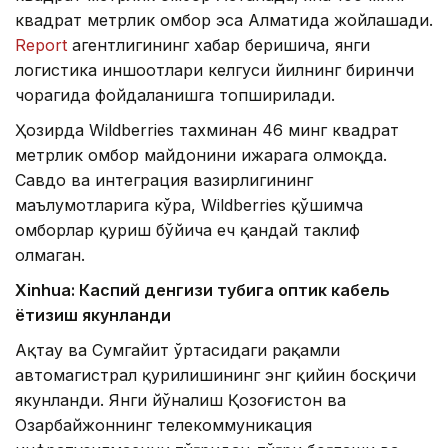
квадрат метрлик омбор эса Алматида жойлашади.
Report
агентлигининг хабар беришича, янги
логистика иншоотлари келгуси йилнинг биринчи
чорагида фойдаланишга топширилади.
Ҳозирда Wildberries тахминан 46 минг квадрат
метрлик омбор майдонини ижарага олмоқда.
Савдо ва интеграция вазирлигининг
маълумотларига кўра, Wildberries қўшимча
омборлар қуриш бўйича ҳеч қандай таклиф
олмаган.
Xinhuа: Каспий денгизи тубига оптик кабель
ётқизиш якунланди
Ақтау ва Сумгайит ўртасидаги рақамли
автомагистрал қурилишининг энг қийин босқичи
якунланди. Янги йўналиш Қозоғистон ва
Озарбайжоннинг телекоммуникация