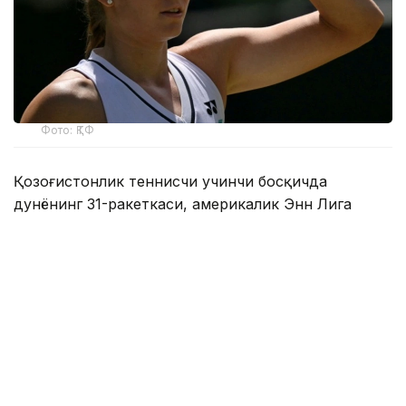
Фото: ҚТФ
Қозоғистонлик теннисчи учинчи босқичда
дунёнинг 31-ракеткаси, америкалик Энн Лига
қарши ўз маҳоратини намойиш этди.
Бу икки спортчи ўртасидаги биринчи учрашув
эди.
Биринчи сетда Елена дарҳол 2:0, 4:1 ҳисобида
олдинга чиқиб олди. Кейин америкалик теннисчи
ҳисобни қисқартирди, аммо Рибакина ўз мақсадига
эришди — 6:2.