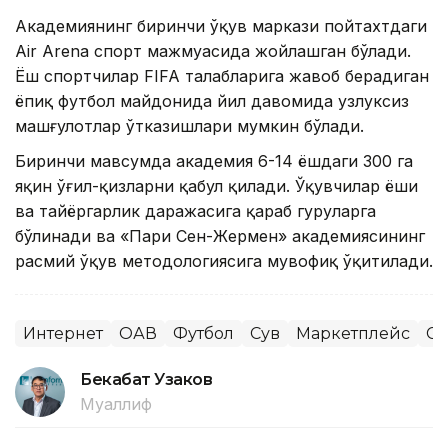
Академиянинг биринчи ўқув маркази пойтахтдаги
Air Arena спорт мажмуасида жойлашган бўлади.
Ёш спортчилар FIFA талабларига жавоб берадиган
ёпиқ футбол майдонида йил давомида узлуксиз
машғулотлар ўтказишлари мумкин бўлади.
Биринчи мавсумда академия 6-14 ёшдаги 300 га
яқин ўғил-қизларни қабул қилади. Ўқувчилар ёши
ва тайёргарлик даражасига қараб гуруҳларга
бўлинади ва «Пари Сен-Жермен» академиясининг
расмий ўқув методологиясига мувофиқ ўқитилади.
Интернет
ОАВ
Футбол
Сув
Маркетплейс
Сп
Бекабат Узаков
Муаллиф