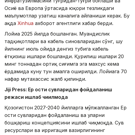
инфратузилмасини тўғридан-тўғри боғлаши ва
Осиё ва Европа ўртасида юқори тезликдаги
маълумотлар узатиш каналига айланиши керак. Бу
ҳақда
Xinhua
ахборот агентлиги хабар берди.
Лойиҳа 2025 йилда бошланган. Муҳандислик
тадқиқотлари ва кабель синовларидан сўнг, шу
йилнинг июль ойида денгиз тубига кабель
ётқизиш ишлари бошланди. Қурилиш ишлари 20
минг тоннадан ортиқ сиғимга эга махсус кема
ёрдамида куну тун амалга оширилди. Лойиҳага 70
нафар мутахассис жалб қилинди.
Jiji Press: Ер ости сувларидан фойдаланиш
режаси ишлаб чиқилмоқда
Қозоғистон 2027-2040 йилларга мўлжалланган Ер
ости сувларидан фойдаланиш ва уларни
бошқариш концепциясини ишлаб чиқмоқда. Сув
ресурслари ва ирригация вазирлигининг