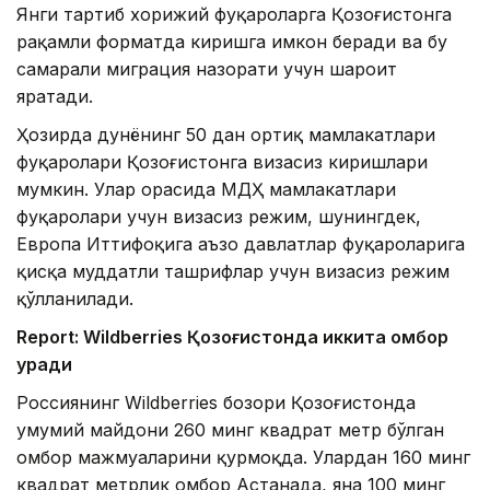
Янги тартиб хорижий фуқароларга Қозоғистонга
рақамли форматда киришга имкон беради ва бу
самарали миграция назорати учун шароит
яратади.
Ҳозирда дунёнинг 50 дан ортиқ мамлакатлари
фуқаролари Қозоғистонга визасиз киришлари
мумкин. Улар орасида МДҲ мамлакатлари
фуқаролари учун визасиз режим, шунингдек,
Европа Иттифоқига аъзо давлатлар фуқароларига
қисқа муддатли ташрифлар учун визасиз режим
қўлланилади.
Report: Wildberries Қозоғистонда иккита омбор
қуради
Россиянинг Wildberries бозори Қозоғистонда
умумий майдони 260 минг квадрат метр бўлган
омбор мажмуаларини қурмоқда. Улардан 160 минг
квадрат метрлик омбор Астанада, яна 100 минг