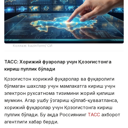
Коллаж: kazinform/ СИ
ТАСС: Хорижий фуқаролар учун Қозоғистонга
кириш пуллик бўлади
Қозоғистон хорижий фуқаролар ва фуқаролиги
бўлмаган шахслар учун мамлакатга кириш учун
электрон рухсатнома тизимини жорий қилиши
мумкин. Агар ушбу ўзгариш қўллаб-қувватланса,
хорижий фуқаролар учун Қозоғистонга кириш
пуллик бўлади. Бу ҳақда Россиянинг
ТАСС
ахборот
агентлиги хабар берди.