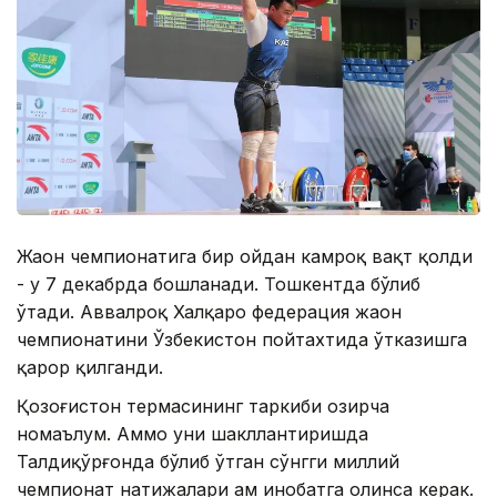
Жаҳон чемпионатига бир ойдан камроқ вақт қолди
- у 7 декабрда бошланади. Тошкентда бўлиб
ўтади. Аввалроқ Халқаро федерация жаҳон
чемпионатини Ўзбекистон пойтахтида ўтказишга
қарор қилганди.
Қозоғистон термасининг таркиби ҳозирча
номаълум. Аммо уни шакллантиришда
Талдиқўрғонда бўлиб ўтган сўнгги миллий
чемпионат натижалари ҳам инобатга олинса керак.