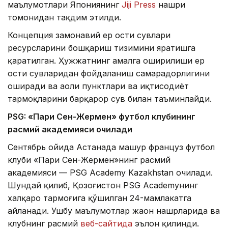
маълумотлари Япониянинг
Jiji Press
нашри
томонидан тақдим этилди.
Концепция замонавий ер ости сувлари
ресурсларини бошқариш тизимини яратишга
қаратилган. Ҳужжатнинг амалга оширилиши ер
ости сувларидан фойдаланиш самарадорлигини
оширади ва аҳоли пунктлари ва иқтисодиёт
тармоқларини барқарор сув билан таъминлайди.
PSG: «Пари Сен-Жермен» футбол клубининг
расмий академияси очилади
Сентябрь ойида Астанада машҳур француз футбол
клуби «Пари Сен-Жермен»нинг расмий
академияси — PSG Academy Kazakhstan очилади.
Шундай қилиб, Қозоғистон PSG Academyнинг
халқаро тармоғига қўшилган 24-мамлакатга
айланади. Ушбу маълумотлар жаҳон нашрларида ва
клубнинг расмий
веб-сайтида
эълон қилинди.