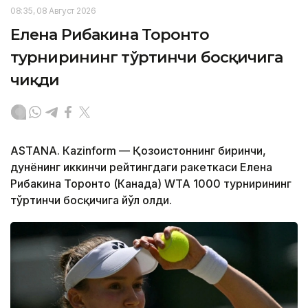
08:35, 08 Август 2026
Елена Рибакина Торонто
турнирининг тўртинчи босқичига
чиқди
ASTANА. Кazinform — Қозоғистоннинг биринчи,
дунёнинг иккинчи рейтингдаги ракеткаси Елена
Рибакина Торонто (Канада) WТА 1000 турнирининг
тўртинчи босқичига йўл олди.