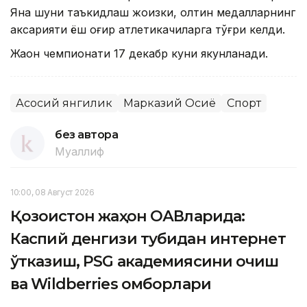
Яна шуни таъкидлаш жоизки, олтин медалларнинг
аксарияти ёш оғир атлетикачиларга тўғри келди.
Жаҳон чемпионати 17 декабр куни якунланади.
Асосий янгилик
Марказий Осиё
Спорт
без автора
Муаллиф
10:00, 08 Август 2026
Қозоғистон жаҳон ОАВларида:
Каспий денгизи тубидан интернет
ўтказиш, PSG академиясини очиш
ва Wildberries омборлари