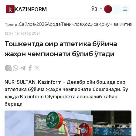
KAZINFORM
ЎЗ
Сайлов-2026
Ақорда
Тайинлов
Ҳодиса
Қонун ва интизо
Тренд:
12:37, 19 Ноябр 2021
Тошкентда оғир атлетика бўйича
жаҳон чемпионати бўлиб ўтади
NUR-SULTAN. Kazinform – Декабр ойи бошида оғир
атлетика бўйича жаҳон чемпионати бошланади. Бу
ҳақда Kazinform Olympic.kzга асосланиб хабар
беради.