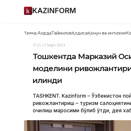
KAZINFORM
Ақорда
Тайинлов
Ҳодиса
Қонун ва интизом
Ко
Тренд:
17:21, 27 Март 2023
Тошкентда Марказий Оси
моделини ривожлантири
қилинди
TASHKENT. Kazinform – Ўзбекистон по
ривожлантириш – туризм салоҳиятини
очилиш маросими бўлиб ўтди, дея хаб