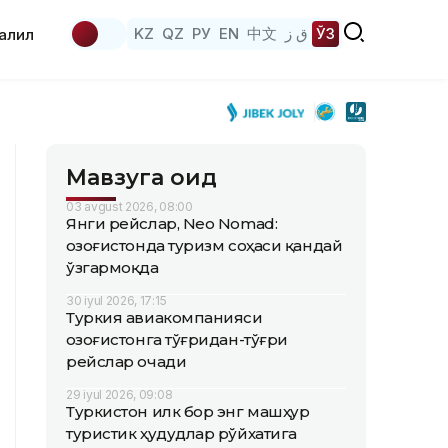
KZ
QZ
РУ
EN
中文
ق ز
ЎЗ
аҳлил
Мавзуга оид
03 avgust 2026, 08:00
Янги рейслар, Neo Nomad:
Қозоғистонда туризм соҳаси қандай
ўзгармоқда
30 iyul 2026, 17:15
Туркия авиакомпанияси
Қозоғистонга тўғридан-тўғри
рейслар очади
29 iyul 2026, 09:08
Туркистон илк бор энг машҳур
туристик ҳудудлар рўйхатига