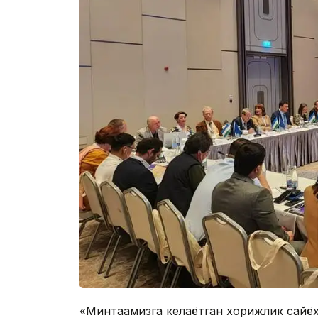
«Минтақамизга келаётган хорижлик сайёҳ