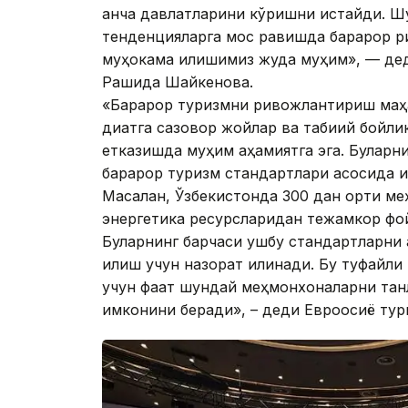
қанча давлатларини кўришни истайди. Ш
тенденцияларга мос равишда барқарор 
муҳокама қилишимиз жуда муҳим», — де
Рашида Шайкенова.
«Барқарор туризмни ривожлантириш маҳ
диққатга сазовор жойлар ва табиий бойли
етказишда муҳим аҳамиятга эга. Булар
барқарор туризм стандартлари асосида и
Масалан, Ўзбекистонда 300 дан ортиқ м
энергетика ресурсларидан тежамкор фо
Буларнинг барчаси ушбу стандартларни
қилиш учун назорат қилинади. Бу туфайл
учун фақат шундай меҳмонхоналарни тан
имконини беради», – деди Евроосиё тур