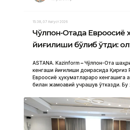
15:38, 07 Август 2026
Чўлпон-Отада Евроосиё 
йиғилиши бўлиб ўтди: о
ASTANA. Kazinform
–
Чўлпон-Ота шаҳр
кенгаши йиғилиши доирасида Қирғиз
Евроосиё ҳукуматлараро кенгашига 
билан жамоавий учрашув ўтказди. Бу 