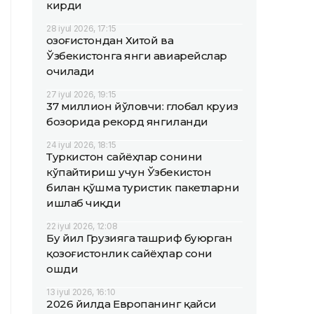
кирди
28 iyul 2026, 17:15
Қозоғистондан Хитой ва
Ўзбекистонга янги авиарейслар
очилади
27 iyul 2026, 19:15
37 миллион йўловчи: глобал круиз
бозорида рекорд янгиланди
24 iyul 2026, 18:15
Туркистон сайёҳлар сонини
кўпайтириш учун Ўзбекистон
билан қўшма туристик пакетларни
ишлаб чиқди
22 iyul 2026, 12:08
Бу йил Грузияга ташриф буюрган
қозоғистонлик сайёҳлар сони
ошди
13 iyul 2026, 16:10
2026 йилда Европанинг қайси