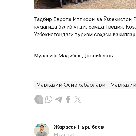
Тадбир Европа Иттифоқи ва Ўзбекистон 
кўмагида бўлиб ўтди, ҳамда Греция, Қоз
Ўзбекистондаги туризм соҳаси вакилла
Муаллиф: Мадибек Джанибеков
Марказий Осиё хабарлари
Марказий
Жарасқан Нұрыбаев
Муаллиф