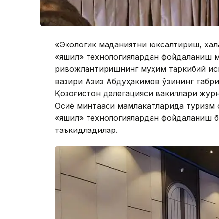
«Экологик маданиятни юксалтириш, хал
«яшил» технологиялардан фойдаланиш м
ривожлантиришнинг муҳим таркибий қисм
вазири Азиз Абдуҳакимов ўзининг табри
Қозоғистон делегацияси вакиллари жур
Осиё минтақаси мамлакатларида туризм
«яшил» технологиялардан фойдаланиш 
таъкидладилар.