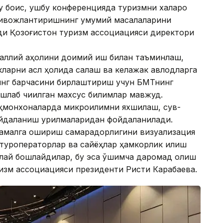
у боис, ушбу конференцияда туризмни халқаро
ривожлантиришнинг умумий масалаларини
ди Қозоғистон туризм ассоциацияси директори
аллий аҳолини доимий иш билан таъминлаш,
кларни асл ҳолида сақлаш ва келажак авлодларга
нинг барчасини бирлаштириш учун БМТнинг
шлаб чиқилган махсус билимлар мавжуд.
еҳмонхоналарда микроиқлимни яхшилаш, сув-
йдаланиш қурилмаларидан фойдаланилади.
 амалга ошириш самарадорлигини визуализация
и туроператорлар ва сайёҳлар ҳамкорлик қилиш
лай бошлайдилар, бу эса қўшимча даромад олиш
изм ассоциацияси президенти Ристи Карабаева.