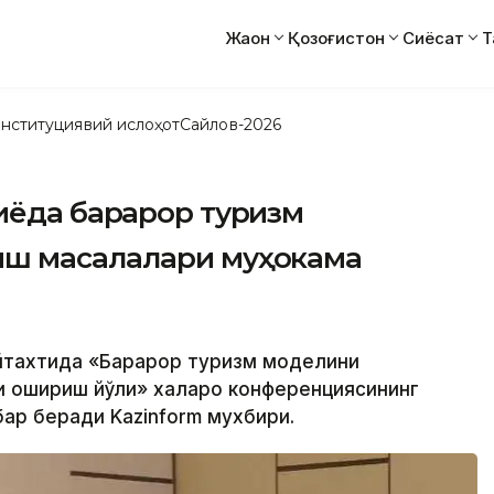
Жаҳон
Қозоғистон
Сиёсат
Т
нституциявий ислоҳот
Сайлов-2026
ёда барқарор туризм
ш масалалари муҳокама
йтахтида «Барқарор туризм моделини
 ошириш йўли» халқаро конференциясининг
ар беради Kazinform мухбири.