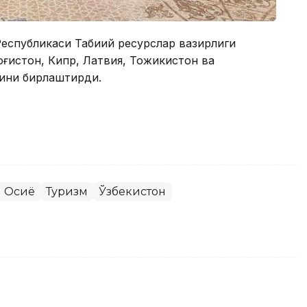
Республикаси Табиий ресурслар вазирлиги
оғистон, Кипр, Латвия, Тожикистон ва
рини бирлаштирди.
 Осиё
Туризм
Ўзбекистон