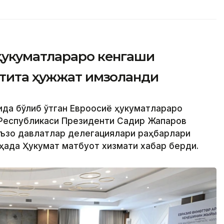
ҳукуматлараро кенгаши
лтита ҳужжат имзоланди
ида бўлиб ўтган Евроосиё ҳукуматлараро
 Республикаси Президенти Садир Жапаров
аъзо давлатлар делегациялари раҳбарлари
ҳақда Ҳукумат матбуот хизмати хабар берди.