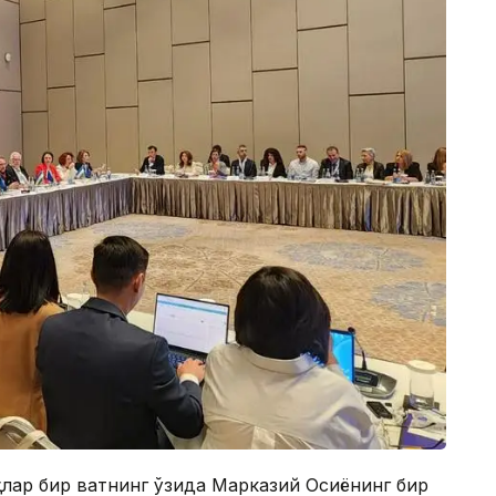
лар бир вақтнинг ўзида Марказий Осиёнинг бир