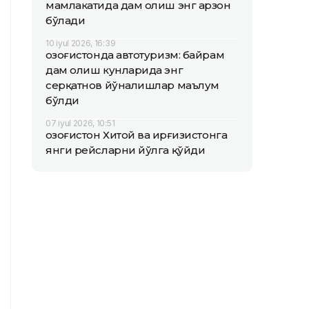
мамлакатида дам олиш энг арзон
бўлади
10 iyul 2026, 16:39
Қозоғистонда автотуризм: байрам
дам олиш кунларида энг
серқатнов йўналишлар маълум
бўлди
07 iyul 2026, 10:51
Қозоғистон Хитой ва Қирғизистонга
янги рейсларни йўлга қўйди