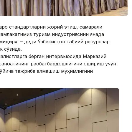
қаро стандартларни жорий этиш, самарали
амлакатимиз туризм индустриясини янада
идир», – деди Ўзбекистон табиий ресурслар
к сўзида.
налистларга берган интервьюсида Марказий
 саноатининг рақобатбардошлигини ошириш учун
бўйича тажриба алмашиш муҳимлигини