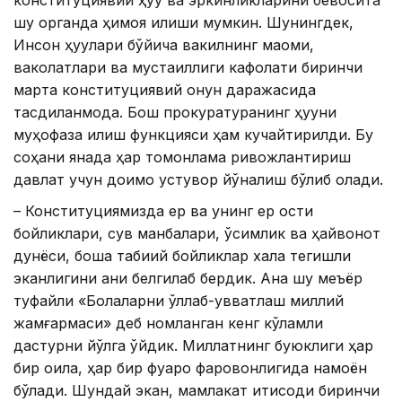
шу органда ҳимоя қилиши мумкин. Шунингдек,
Инсон ҳуқуқлари бўйича вакилнинг мақоми,
ваколатлари ва мустақиллиги кафолати биринчи
марта конституциявий қонун даражасида
тасдиқланмоқда. Бош прокуратуранинг ҳуқуқни
муҳофаза қилиш функцияси ҳам кучайтирилди. Бу
соҳани янада ҳар томонлама ривожлантириш
давлат учун доимо устувор йўналиш бўлиб қолади.
– Конституциямизда ер ва унинг ер ости
бойликлари, сув манбалари, ўсимлик ва ҳайвонот
дунёси, бошқа табиий бойликлар халққа тегишли
эканлигини аниқ белгилаб бердик. Ана шу меъёр
туфайли «Болаларни қўллаб-қувватлаш миллий
жамғармаси» деб номланган кенг кўламли
дастурни йўлга қўйдик. Миллатнинг буюклиги ҳар
бир оила, ҳар бир фуқаро фаровонлигида намоён
бўлади. Шундай экан, мамлакат иқтисоди биринчи