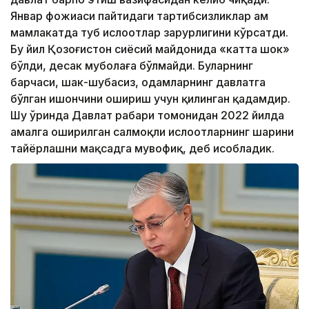
Январ фожиаси пайтидаги тартибсизликлар ҳам
мамлакатда туб ислоҳотлар зарурлигини кўрсатди.
Бу йил Қозоғистон сиёсий майдонида «катта шок»
бўлди, десак муболаға бўлмайди. Буларнинг
барчаси, шак-шубҳасиз, одамларнинг давлатга
бўлган ишончини ошириш учун қилинган қадамдир.
Шу ўринда Давлат раҳбари томонидан 2022 йилда
амалга оширилган салмоқли ислоҳотларнинг шарҳини
тайёрлашни мақсадга мувофиқ, деб ҳисобладик.