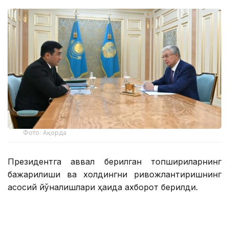
Фото: Ақорда
Президентга аввал берилган топшириқларнинг
бажарилиши ва холдингни ривожлантиришнинг
асосий йўналишлари ҳақида ахборот берилди.
Қасим-Жомарт Тоқаевга инвестиция ва кредит
портфели 14,3 триллион тенгега етиши ва 16,5