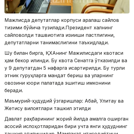
Мажлисда депутатлар корпуси аралаш сайлов
тизими бўйича тузилади.Президент халқнинг
сайловолди ташвиқотига қизиқиши пастлигини,
депутатларни танимаслигини таъкидлади.
Шу билан бирга, ҚХАнинг Мажилисдаги квотаси
ҳам бекор қилинди. Бу квота Сенатга ўтказилди ва
у 9 депутатдан 5 нафарга қисқартирилди. Бу турли
этник гуруҳларга мандат бериш ва уларнинг
овозини юқори палатада эшитиш имконини
беради.
Маъмурий-ҳудудий ўзгаришлар: Абай, Улитау ва
Жетису вилоятлари ташкил этилди
Давлат раҳбарининг жорий йилда амалга оширган
асосий ислоҳотларидан бири учта янги ҳудуднинг
ташкил этилишидир. Мамлакат иқтисодиётини