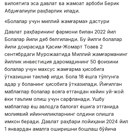
вилоятига эса давлат ва жамоат арбоби Берик
Абдиғалиули раҳбарлик қилади.
«Болалар учун миллий жамғарма» дастури
Давлат раҳбарининг фармони билан 2022 йил
Болалар йили деб белгиланди. Бу йилги болалар
йили доирасида Қасим-Жомарт Тоқаев 2
сентябрдаги Мурожаатида Миллий жамғарманинг
йиллик инвестиция даромадининг 50 фоизини
болалар учун махсус жамғарма ҳисобига
ўтказишни таклиф қилди. Бола 18 ёшга тўлгунга
қадар у боланинг ҳисобига ўтказилади. Йиғилган
маблағлар болалар вояга етгандан кейин уй-жой
ёки таълим олиш учун сарфланади. Ушбу
маблағлар ёш авлодга балоғат ёшига этганида
молиявий қийинчиликларнинг олдини олишга
имкон беради. Давлат раҳбари лойиҳани 2024 йил
1 январдан амалга оширишни бошлаш бўйича