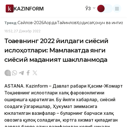
KAZINFORM
ЎЗ
Сайлов-2026
Ақорда
Тайинлов
Ҳодиса
Қонун ва интизо
Тренд:
16:52, 27 Декабр 2022
Тоқаевнинг 2022 йилдаги сиёсий
ислоҳотлари: Мамлакатда янги
сиёсий маданият шаклланмоқда
ASTANА. Кazinform – Давлат раҳбари Қасим-Жомарт
Тоқаевнинг ислоҳотлари халқ фаровонлигини
оширишга қаратилган. Бу йилги хабарлар, сиёсий
соҳадаги ўзгаришлар, Ҳукумат зиммасига
юклатилган вазифалар – буларнинг барчаси халқ
овозига қулоқ соладиган, юртга хизмат қиладиган
давлат барпо этиш вазифасидан келиб чиқади.