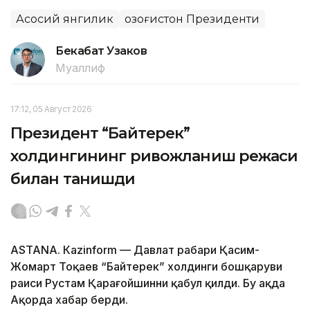
Асосий янгилик
Қозоғистон Президенти
Бекабат Узаков
Муаллиф
17:12, 05 Август 2026
Президент “Байтерек”
холдингининг ривожланиш режаси
билан танишди
ASTANА. Каzinform — Давлат раҳбари Қасим-
Жомарт Тоқаев “Байтерек” холдинги бошқаруви
раиси Рустам Қарағойшинни қабул қилди. Бу ҳақда
Ақорда хабар берди.