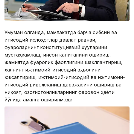
Умуман олганда, мамлакатда барча сиёсий ва
иқтисодий ислоҳотлар давлат равнақи,
фуқароларнинг конституциявий ҳуқуқларини
мустаҳкамлаш, инсон капиталини ошириш,
жамиятда фуқаролик фаоллигини шакллантириш,
халқнинг ижтимоий-иқтисодий аҳволини
юксалтириш, ижтимоий-иқтисодий ва ижтимоий-
иқтисодий ривожланиш даражасини ошириш ва
ниҳоят, қозоғистонликларнинг фаровон ҳаёти
йўлида амалга оширилмоқда.