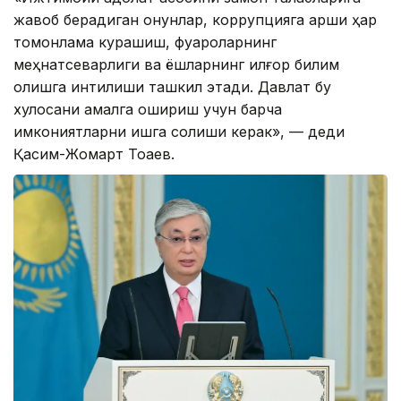
жавоб берадиган қонунлар, коррупцияга қарши ҳар
томонлама курашиш, фуқароларнинг
меҳнатсеварлиги ва ёшларнинг илғор билим
олишга интилиши ташкил этади. Давлат бу
хулосани амалга ошириш учун барча
имкониятларни ишга солиши керак», — деди
Қасим-Жомарт Тоқаев.