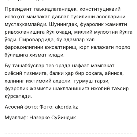
Президент таъкидлаганидек, конституциявий
ислоҳот мамлакат давлат тузилиши асосларини
мустаҳкамлайди. Шунингдек, фуқаролик жамияти
ривожланишига йўл очади, миллий мулоқотни йўлга
қўяди. Пировардида, бу қадамлар халқ
фаровонлигини юксалтириш, юрт келажаги порлоқ
бўлишига хизмат қилади.
Бу ташаббуслар тез орада нафақат мамлакат
сиёсий тизимига, балки ҳар бир соҳага, айниқса,
халқнинг ижтимоий аҳволи, турмуш тарзи,
фуқаролик жамияти шаклланишига ижобий таъсир
кўрсатади.
Асосий фото: Фото: akorda.kz
Муаллиф: Назерке Суйиндик