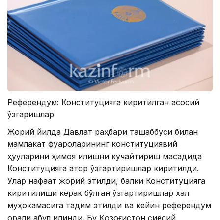
Референдум: Конституцияга киритилган асосий
ўзгаришлар
Жорий йилда Давлат раҳбари ташаббуси билан
мамлакат фуқароларининг конституциявий
ҳуқуқларини ҳимоя қилишни кучайтириш мақсадида
Конституцияга қатор ўзгартиришлар киритилди.
Улар нафақат жорий этилди, балки Конституцияга
киритилиши керак бўлган ўзгартиришлар халқ
муҳокамасига тақдим этилди ва кейин референдум
орқали қабул қилинди. Бу Қозоғистон сиёсий