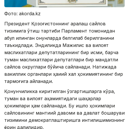
Фото: akorda.kz
Президент Қозоғистоннинг аралаш сайлов
тизимига ўтиш тартиби Парламент томонидан
қабул қилинган қонунларда белгилаб берилганини
таъкидлади. Эндиликда Мажилис ва вилоят
маслихатлари депутатларининг бир қисми, барча
туман маслихатлари депутатлари бир мандатли
сайлов округлари бўйича сайланади. Натижада
вакиллик органлари ҳақиқий халқ ҳокимиятининг бир
тармоғига айланади.
Қонунчиликка киритилган ўзгартишларга кўра,
туман ва вилоят аҳамиятидаги шаҳарлар
ҳокимлари ҳам сайланади. Бу қишлоқ ҳокимлари
сайловининг мантиқий давоми ва давлат бошқаруви
тизимини демократлаштиришга интилишимизнинг
ёрқин далилидир.