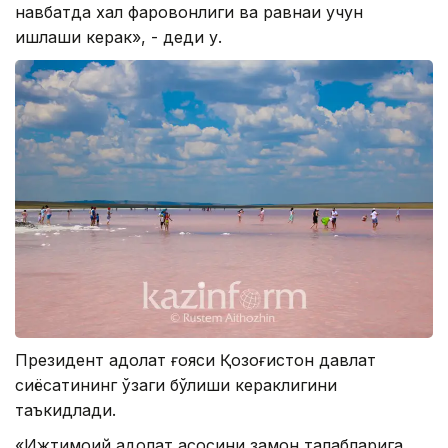
навбатда халқ фаровонлиги ва равнақи учун
ишлаши керак», - деди у.
Президент адолат ғояси Қозоғистон давлат
сиёсатининг ўзаги бўлиши кераклигини
таъкидлади.
«Ижтимоий адолат асосини замон талабларига