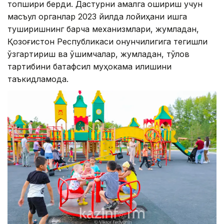
топшириқ берди. Дастурни амалга ошириш учун
масъул органлар 2023 йилда лойиҳани ишга
туширишнинг барча механизмлари, жумладан,
Қозоғистон Республикаси қонунчилигига тегишли
ўзгартириш ва қўшимчалар, жумладан, тўлов
тартибини батафсил муҳокама қилишини
таъкидламоқда.