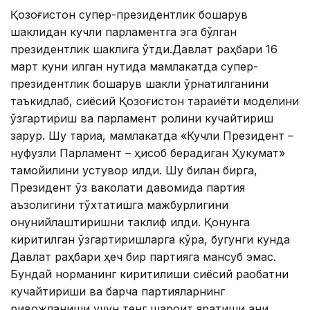
Қозоғистон супер-президентлик бошқарув
шаклидан кучли парламентга эга бўлган
президентлик шаклига ўтди.Давлат раҳбари 16
март куни қилган нутқида мамлакатда супер-
президентлик бошқарув шакли ўрнатилганини
таъкидлаб, сиёсий Қозоғистон тараққиёти моделини
ўзгартириш ва парламент ролини кучайтириш
зарур. Шу тариқа, мамлакатда «Кучли Президент – ​​
нуфузли Парламент – ​​ҳисоб берадиган Ҳукумат»
тамойилини устувор қилди. Шу билан бирга,
Президент ўз ваколати давомида партия
аъзолигини тўхтатишга мажбурлигини
қонунийлаштиришни таклиф қилди. Қонунга
киритилган ўзгартиришларга кўра, бугунги кунда
Давлат раҳбари ҳеч бир партияга мансуб эмас.
Бундай норманинг киритилиши сиёсий рақобатни
кучайтириши ва барча партияларнинг
ривожланиши учун тенг шароит яратиши аниқ.