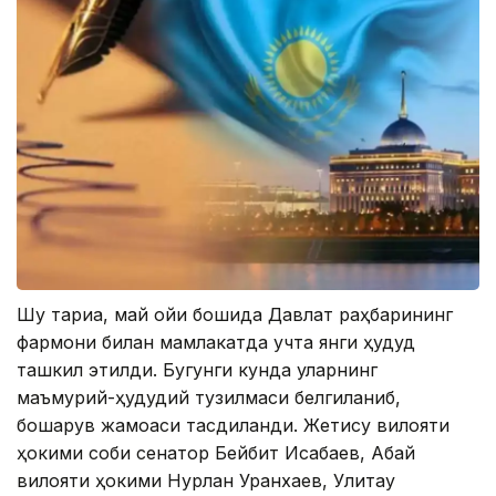
Шу тариқа, май ойи бошида Давлат раҳбарининг
фармони билан мамлакатда учта янги ҳудуд
ташкил этилди. Бугунги кунда уларнинг
маъмурий-ҳудудий тузилмаси белгиланиб,
бошқарув жамоаси тасдиқланди. Жетису вилояти
ҳокими собиқ сенатор Бейбит Исабаев, Абай
вилояти ҳокими Нурлан Уранхаев, Улитау