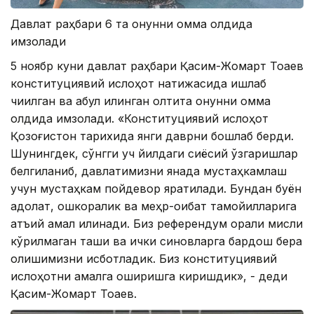
Давлат раҳбари 6 та қонунни омма олдида
имзолади
5 ноябр куни давлат раҳбари Қасим-Жомарт Тоқаев
конституциявий ислоҳот натижасида ишлаб
чиқилган ва қабул қилинган олтита қонунни омма
олдида имзолади. «Конституциявий ислоҳот
Қозоғистон тарихида янги даврни бошлаб берди.
Шунингдек, сўнгги уч йилдаги сиёсий ўзгаришлар
белгиланиб, давлатимизни янада мустаҳкамлаш
учун мустаҳкам пойдевор яратилади. Бундан буён
адолат, ошкоралик ва меҳр-оқибат тамойилларига
қатъий амал қилинади. Биз референдум орқали мисли
кўрилмаган ташқи ва ички синовларга бардош бера
олишимизни исботладик. Биз конституциявий
ислоҳотни амалга оширишга киришдик», - деди
Қасим-Жомарт Тоқаев.