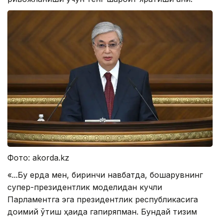
Фото: akorda.kz
«...Бу ерда мен, биринчи навбатда, бошқарувнинг
супер-президентлик моделидан кучли
Парламентга эга президентлик республикасига
доимий ўтиш ҳақида гапиряпман. Бундай тизим