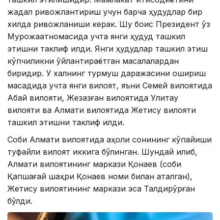
жадал ривожлантириш учун барча ҳудудлар бир
хилда ривожланиши керак. Шу боис Президент ўз
Мурожаатномасида учта янги ҳудуд ташкил
этишни таклиф қилди. Янги ҳудудлар ташкил этиш
кўпчиликни ўйлантираётган масалалардан
биридир. У халқнинг турмуш даражасини ошириш
мақсадида учта янги вилоят, яъни Семей вилоятида
Абай вилояти, Жезқазған вилоятида Улитау
вилояти ва Алмати вилоятида Жетису вилояти
ташкил этишни таклиф қилди.
Собиқ Алмати вилоятида аҳоли сонининг кўпайиши
туфайли вилоят иккига бўлинган. Шундай қилиб,
Алмати вилоятининг маркази Қонаев (собиқ
Қапшағай шаҳри Қонаев номи билан аталган),
Жетису вилоятининг маркази эса Талдирқўрған
бўлди.