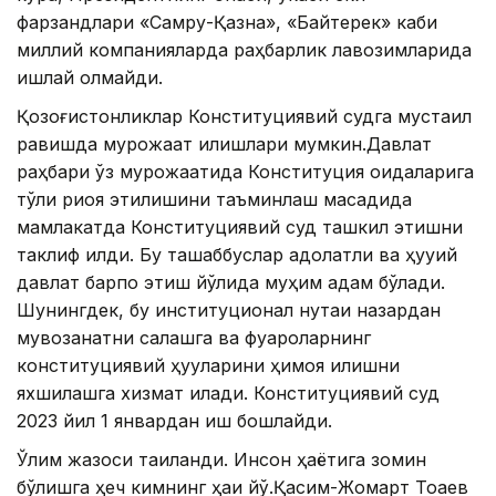
фарзандлари «Самруқ-Қазна», «Байтерек» каби
миллий компанияларда раҳбарлик лавозимларида
ишлай олмайди.
Қозоғистонликлар Конституциявий судга мустақил
равишда мурожаат қилишлари мумкин.Давлат
раҳбари ўз мурожаатида Конституция қоидаларига
тўлиқ риоя этилишини таъминлаш мақсадида
мамлакатда Конституциявий суд ташкил этишни
таклиф қилди. Бу ташаббуслар адолатли ва ҳуқуқий
давлат барпо этиш йўлида муҳим қадам бўлади.
Шунингдек, бу институционал нуқтаи назардан
мувозанатни сақлашга ва фуқароларнинг
конституциявий ҳуқуқларини ҳимоя қилишни
яхшилашга хизмат қилади. Конституциявий суд
2023 йил 1 январдан иш бошлайди.
Ўлим жазоси тақиқланди. Инсон ҳаётига зомин
бўлишга ҳеч кимнинг ҳаққи йўқ.Қасим-Жомарт Тоқаев