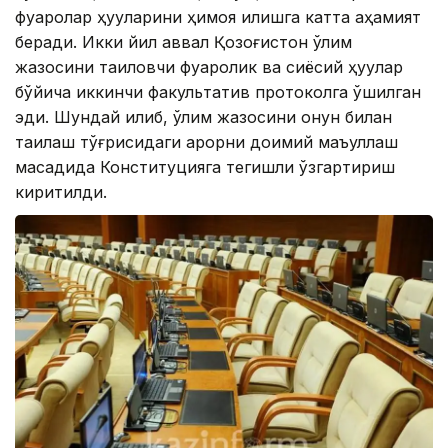
фуқаролар ҳуқуқларини ҳимоя қилишга катта аҳамият
беради. Икки йил аввал Қозоғистон ўлим
жазосини тақиқловчи фуқаролик ва сиёсий ҳуқуқлар
бўйича иккинчи факультатив протоколга қўшилган
эди. Шундай қилиб, ўлим жазосини қонун билан
тақиқлаш тўғрисидаги қарорни доимий маъқуллаш
мақсадида Конституцияга тегишли ўзгартириш
киритилди.