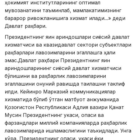
ҳокимият институтларининг оптимал
мувозанатини таъминлаб, мамлакатимизнинг
барқарор ривожланишига хизмат қилади...» деди
Давлат раҳбари.
Президентнинг яқин қариндошлари сиёсий давлат
хизматчиси ва квазидавлат сектори субъектлари
раҳбарлари лавозимларини эгаллашга ҳақли
эмас.Давлат раҳбари Президентнинг яқин
қариндошларининг сиёсий давлат хизматчиси
бўлишини ва раҳбарлик лавозимларини
эгаллашини қонуний равишда тақиқлашни таклиф
қилди. Кейинроқ Марказий коммуникациялар
хизматида бўлиб ўтган матбуот анжуманида
Қозоғистон Республикаси Адлия вазири Қанат
Мусин Президентнинг укаси, опаси ва
фарзандлари миллий компанияларда раҳбарлик
лавозимларида ишламаслигини таъкидлади. Унга
кўра, Президентнинг опаси, укаси ёки