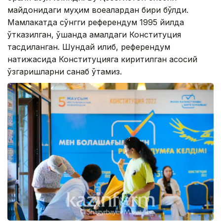
майдонидаги муҳим воқеалардан бири бўлди.
Мамлакатда сўнгги референдум 1995 йилда
ўтказилган, ўшанда амалдаги Конституция
тасдиқланган. Шундай қилиб, референдум
натижасида Конституцияга киритилган асосий
ўзгаришларни санаб ўтамиз.