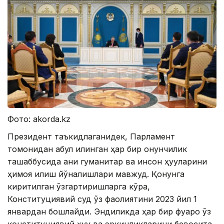
Фото: akorda.kz
Президент таъкидлаганидек, Парламент
томонидан қабул қилинган ҳар бир қонунчилик
ташаббусида аниқ гуманитар ва инсон ҳуқуқларини
ҳимоя қилиш йўналишлари мавжуд. Қонунга
киритилган ўзгартиришларга кўра,
Конституциявий суд ўз фаолиятини 2023 йил 1
январдан бошлайди. Эндиликда ҳар бир фуқаро ўз
конституциявий ҳуқуқ ва эркинликларини бевосита