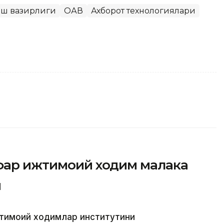
иш вазирлиги
ОАВ
Ахборот технологиялари
афар ижтимоий ходим малака
и
жтимоий ходимлар институтини