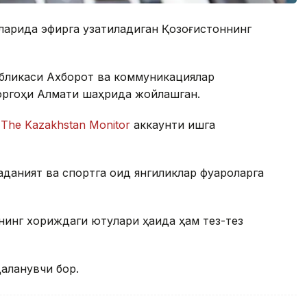
илларида эфирга узатиладиган Қозоғистоннинг
убликаси Aхборот ва коммуникациялар
роргоҳи Алмати шаҳрида жойлашган.
а
The Kazakhstan Monitor
аккаунти ишга
аданият ва спортга оид янгиликлар фуқароларга
нинг хориждаги ютуқлари ҳақида ҳам тез-тез
даланувчи бор.