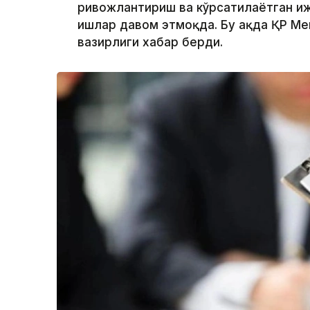
ривожлантириш ва кўрсатилаётган и
ишлар давом этмоқда. Бу ҳақда ҚР Меҳ
вазирлиги хабар берди.