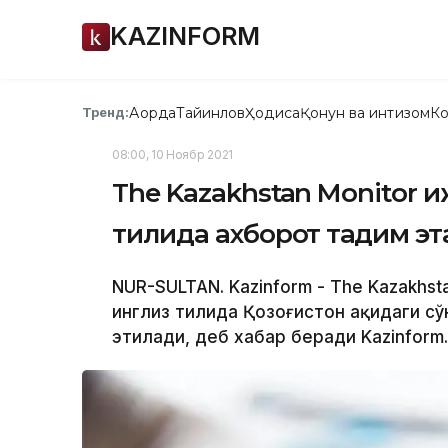
KAZINFORM
Ақорда
Тайинлов
Ҳодиса
Қонун ва интизом
Ко
Тренд:
08:00, 10 Ноябр 2021
The Kazakhstan Monitor 
тилида ахборот тақдим э
NUR-SULTAN. Kazinform - The Kazakhst
инглиз тилида Қозоғистон ҳақидаги с
этилади, деб хабар беради Kazinform.