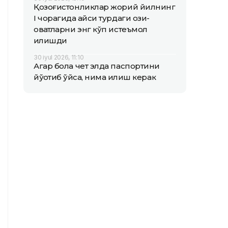
Қозоғистонликлар жорий йилнинг
I чорагида қайси турдаги озиқ-
овқатларни энг кўп истеъмол
қилишди
30 iyul 2026, 11:10
Агар бола чет элда паспортини
йўқотиб қўйса, нима қилиш керак