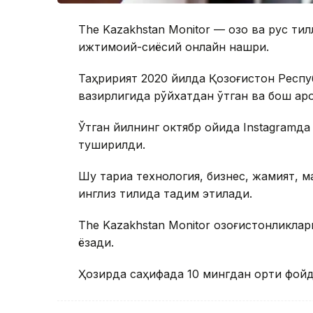
The Kazakhstan Monitor — қозоқ ва рус т
ижтимоий-сиёсий онлайн нашри.
Таҳририят 2020 йилда Қозоғистон Респ
вазирлигида рўйхатдан ўтган ва бош қа
Ўтган йилнинг октябр ойида Instagramд
туширилди.
Шу тариқа технология, бизнес, жамият, м
инглиз тилида тақдим этилади.
The Kazakhstan Monitor қозоғистонликлар
ёзади.
Ҳозирда саҳифада 10 мингдан ортиқ фой