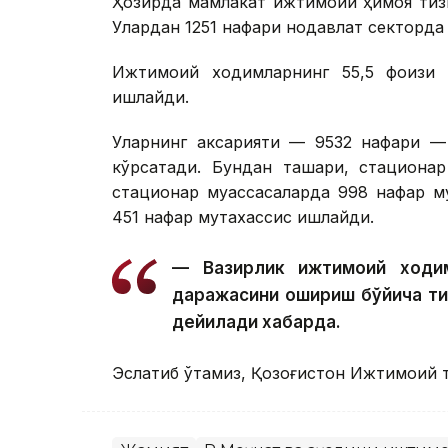
Ҳозирда мамлакат ижтимоий ҳимоя тиз
Улардан 1251 нафари нодавлат секторда
Ижтимоий ходимларнинг 55,5 фоизи қ
ишлайди.
Уларнинг аксарияти — 9532 нафари — 
кўрсатади. Бундан ташқари, стациона
стационар муассасаларда 998 нафар му
451 нафар мутахассис ишлайди.
— Вазирлик ижтимоий ходим
даражасини ошириш бўйича т
дейилади хабарда.
Эслатиб ўтамиз, Қозоғистон Ижтимоий т