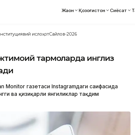
Жаҳон
Қозоғистон
Сиёсат
Т
нституциявий ислоҳот
Сайлов-2026
ижтимоий тармоқларда инглиз
тади
an Monitor газетаси Instagramдаги саҳифасида
ўнгги ва қизиқарли янгиликлар тақдим