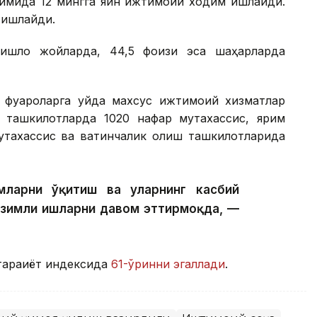
имида 12 мингга яқин ижтимоий ходим ишлайди.
 ишлайди.
ишлоқ жойларда, 44,5 фоизи эса шаҳарларда
фуқароларга уйда махсус ижтимоий хизматлар
р ташкилотларда 1020 нафар мутахассис, ярим
тахассис ва вақтинчалик қолиш ташкилотларида
ларни ўқитиш ва уларнинг касбий
изимли ишларни давом эттирмоқда, —
араққиёт индексида
61-ўринни эгаллади
.