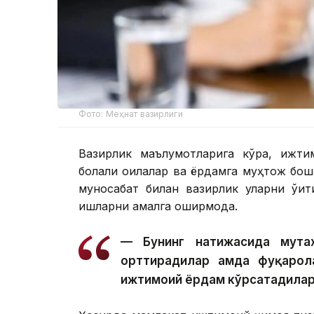
Фото: Меҳнат вазирлиги
Вазирлик маълумотларига кўра, ижти
болали оилалар ва ёрдамга муҳтож бошқ
муносабат билан вазирлик уларни ўқи
ишларни амалга оширмоқда.
— Бунинг натижасида мута
орттирадилар ҳамда фуқарол
ижтимоий ёрдам кўрсатадилар