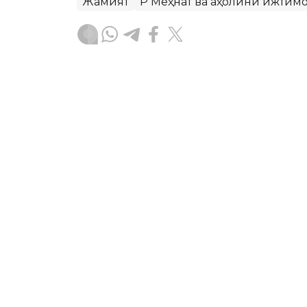
Жамият
ҚР Меҳнат ва аҳолини ижти
Бекабат Узаков
Муаллиф
12:15, 05 Август 2026
Қозоғистонда волонтёр
янги концепцияси ишлаб 
ASTANА. Кazinform – Қозоғистонда в
концепцияси ишлаб чиқилмоқда. Ҳужж
ривожлантиришнинг асосий йўналишл