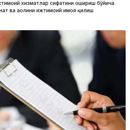
жтимоий хизматлар сифатини ошириш бўйича
нат ва аҳолини ижтимоий ҳимоя қилиш