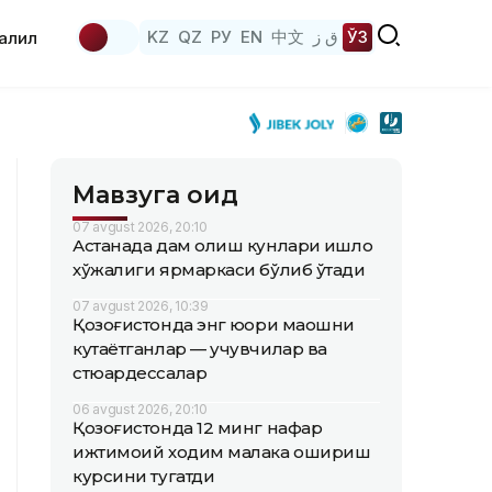
KZ
QZ
РУ
EN
中文
ق ز
ЎЗ
аҳлил
Мавзуга оид
07 avgust 2026, 20:10
Астанада дам олиш кунлари қишлоқ
хўжалиги ярмаркаси бўлиб ўтади
07 avgust 2026, 10:39
Қозоғистонда энг юқори маошни
кутаётганлар — учувчилар ва
стюардессалар
06 avgust 2026, 20:10
Қозоғистонда 12 минг нафар
ижтимоий ходим малака ошириш
курсини тугатди