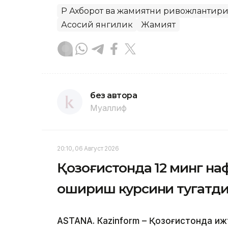
ҚР Ахборот ва жамиятни ривожлантир
Асосий янгилик
Жамият
без автора
Муаллиф
20:10, 06 Август 2026
Қозоғистонда 12 минг н
ошириш курсини тугатд
ASTANА. Кazinform – Қозоғистонда и