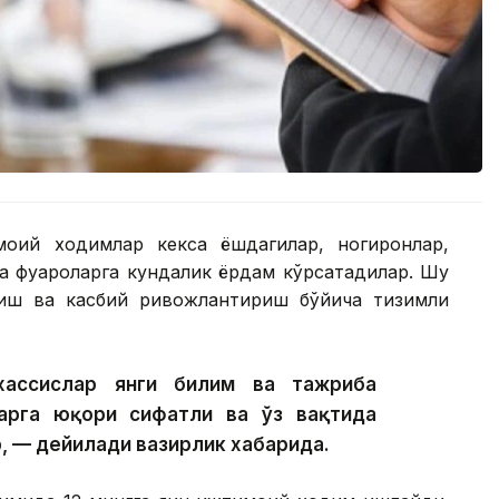
моий ходимлар кекса ёшдагилар, ногиронлар,
а фуқароларга кундалик ёрдам кўрсатадилар. Шу
тиш ва касбий ривожлантириш бўйича тизимли
хассислар янги билим ва тажриба
арга юқори сифатли ва ўз вақтида
, — дейилади вазирлик хабарида.