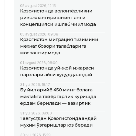
05 avgust 2026, 12:15
Қозоғистонда волонтёрликни
ривожлантиришнинг янги
концепцияси ишлаб чиқилмоқда
05 avgust 2026, 09:08
Қозоғистон миграция тизимини
меҳнат бозори талабларига
мослаштирмоқда
01 avgust 2026, 08:00
Қозоғистонда уй-жой ижараси
нархлари қайси ҳудудда қандай
31 iyul 2026, 18:17
Бу йил қарийб 450 минг болага
мактабга тайёргарлик кўришда
ёрдам берилади — вазирлик
31 iyul 2026, 08:00
1 августдан Қозоғистонда қандай
муҳим ўзгаришлар юз беради
30 iyul 2026, 15:19